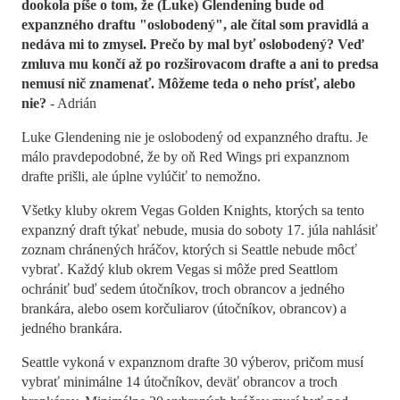
dookola píše o tom, že (Luke) Glendening bude od
expanzného draftu "oslobodený", ale čítal som pravidlá a
nedáva mi to zmysel. Prečo by mal byť oslobodený? Veď
zmluva mu končí až po rozširovacom drafte a ani to predsa
nemusí nič znamenať. Môžeme teda o neho prísť, alebo
nie?
- Adrián
Luke Glendening nie je oslobodený od expanzného draftu. Je
málo pravdepodobné, že by oň Red Wings pri expanznom
drafte prišli, ale úplne vylúčiť to nemožno.
Všetky kluby okrem Vegas Golden Knights, ktorých sa tento
expanzný draft týkať nebude, musia do soboty 17. júla nahlásiť
zoznam chránených hráčov, ktorých si Seattle nebude môcť
vybrať. Každý klub okrem Vegas si môže pred Seattlom
ochrániť buď sedem útočníkov, troch obrancov a jedného
brankára, alebo osem korčuliarov (útočníkov, obrancov) a
jedného brankára.
Seattle vykoná v expanznom drafte 30 výberov, pričom musí
vybrať minimálne 14 útočníkov, deväť obrancov a troch