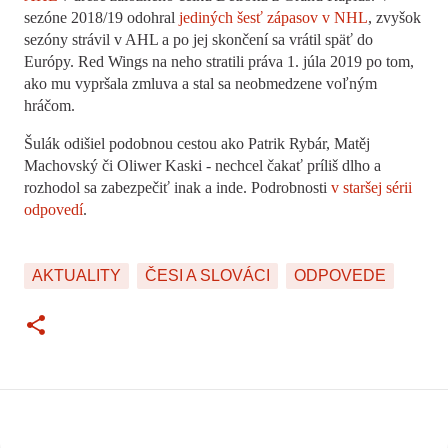
sezóne 2018/19 odohral
jediných šesť zápasov v NHL
, zvyšok
sezóny strávil v AHL a po jej skončení sa vrátil späť do
Európy. Red Wings na neho stratili práva 1. júla 2019 po tom,
ako mu vypršala zmluva a stal sa neobmedzene voľným
hráčom.
Šulák odišiel podobnou cestou ako Patrik Rybár, Matěj
Machovský či Oliwer Kaski - nechcel čakať príliš dlho a
rozhodol sa zabezpečiť inak a inde. Podrobnosti
v staršej sérii
odpovedí
.
AKTUALITY
ČESI A SLOVÁCI
ODPOVEDE