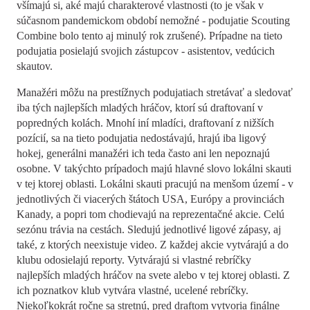
všímajú si, aké majú charakterové vlastnosti (to je však v
súčasnom pandemickom období nemožné - podujatie Scouting
Combine bolo tento aj minulý rok zrušené). Prípadne na tieto
podujatia posielajú svojich zástupcov - asistentov, vedúcich
skautov.
Manažéri môžu na prestížnych podujatiach stretávať a sledovať
iba tých najlepších mladých hráčov, ktorí sú draftovaní v
popredných kolách. Mnohí iní mladíci, draftovaní z nižších
pozícií, sa na tieto podujatia nedostávajú, hrajú iba ligový
hokej, generálni manažéri ich teda často ani len nepoznajú
osobne. V takýchto prípadoch majú hlavné slovo lokálni skauti
v tej ktorej oblasti. Lokálni skauti pracujú na menšom území - v
jednotlivých či viacerých štátoch USA, Európy a provinciách
Kanady, a popri tom chodievajú na reprezentačné akcie. Celú
sezónu trávia na cestách. Sledujú jednotlivé ligové zápasy, aj
také, z ktorých neexistuje video. Z každej akcie vytvárajú a do
klubu odosielajú reporty. Vytvárajú si vlastné rebríčky
najlepších mladých hráčov na svete alebo v tej ktorej oblasti. Z
ich poznatkov klub vytvára vlastné, ucelené rebríčky.
Niekoľkokrát ročne sa stretnú, pred draftom vytvoria finálne