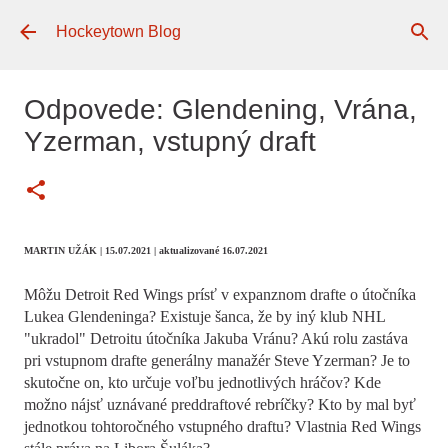
Preskočiť na hlavný obsah
Hockeytown Blog
Odpovede: Glendening, Vrána,
Yzerman, vstupný draft
MARTIN UŽÁK
| 15.07.2021
| aktualizované 16.07.2021
Môžu Detroit Red Wings prísť v expanznom drafte o útočníka
Lukea Glendeninga? Existuje šanca, že by iný klub NHL
"ukradol" Detroitu útočníka Jakuba Vránu? Akú rolu zastáva
pri vstupnom drafte generálny manažér Steve Yzerman? Je to
skutočne on, kto určuje voľbu jednotlivých hráčov? Kde
možno nájsť uznávané preddraftové rebríčky? Kto by mal byť
jednotkou tohtoročného vstupného draftu? Vlastnia Red Wings