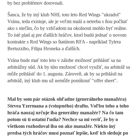
by bez problémov dorovnali.
Šanca, že by iný klub NHL toto leto Red Wings "ukradol"
Vránu, teda existuje, ale je veľmi malá a netreba s ňou počítať
ako s niečím, čo by vzhľadom na okolnosti mohlo byť reálne.
To isté platí aj pre ďalších hráčov, ktorí budú jednať o novom
kontrakte s Red Wings so štatútom RFA - napríklad Tylera
Bertuzziho, Filipa Hroneka a ďalších.
Vrána bude mať toto leto v zálohe možnosť prihlásiť sa na
arbitrážny súd. Ak by túto možnosť chcel využiť, na arbitráž sa
môže prihlásiť do 1. augusta. Zároveň, ak by sa prihlásil na
arbitráž, iný klub mu už nemôže ponúknuť "offer sheet".
Mal by som pár otázok ohľadne (generálneho manažéra)
Stevea Yzermana a (vstupného) draftu. Voľbu toho a toho
hráča naozaj určuje iba generálny manažér? Na čo tam
potom sú tí ostatní ľudia? Nechce sa mi veriť, že by o
všetkom rozhodoval iba on ako manažér. Niekto iný
predsa tých hráčov musí poznať lepšie, keď ich sleduje po