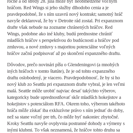
ročne a od stredy 28. júla môže byť neobmedzene voľným
hráčom. Red Wings si jeho služby dlhodobo cenia a je
pravdepodobné, že s ním uzavrú nový kontrakt; samotný hráč
navyše deklaroval, že by v Detroite rád zostal. Pri expanznom
drafte však nebude na zozname chránených hráčov. Red
Wings, podobne ako iné kluby, budú prednostne chrániť
mladších hráčov s perspektívou do budúcnosti a hráčov pod
zmluvou, a nové zmluvy s majoritou potenciálne voľných
hráčov začnú podpisovať až po skončení expanzného draftu.
Dôvodov, prečo novinári píšu o Glendeningovi (a mnohých
iných hráčoch v tomto štatúte), že je od tohto expanzného
draftu oslobodený, je viacero. Pravdepodobnosť, že by si ho
nový klub zo Seattlu pri expanznom drafte vybral, je len veľmi
malá. Seattle môže urobiť najviac desať takýchto výberov,
kategoricky bude uprednostňovať skôr mladších hokejistov a
hokejistov s potenciálom RFA. Okrem toho, výberom takéhoto
hráča môže získať iba exkluzívne právo s ním jednať do doby,
než sa stane voľný pre trh, čo môže byť nakoniec zbytočné.
Kroky Seattlu navyše ovplyvnia postranné dohody a výmeny s
inými klubmi. To však neznamená, že hráčov tohto druhu sa