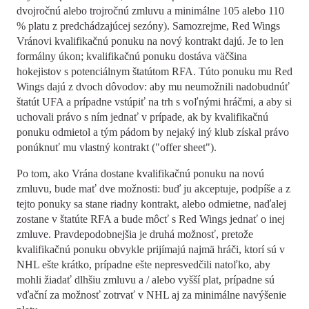
dvojročnú alebo trojročnú zmluvu a minimálne 105 alebo 110
% platu z predchádzajúcej sezóny). Samozrejme, Red Wings
Vránovi kvalifikačnú ponuku na nový kontrakt dajú. Je to len
formálny úkon; kvalifikačnú ponuku dostáva väčšina
hokejistov s potenciálnym štatútom RFA. Túto ponuku mu Red
Wings dajú z dvoch dôvodov: aby mu neumožnili nadobudnúť
štatút UFA a prípadne vstúpiť na trh s voľnými hráčmi, a aby si
uchovali právo s ním jednať v prípade, ak by kvalifikačnú
ponuku odmietol a tým pádom by nejaký iný klub získal právo
ponúknuť mu vlastný kontrakt ("offer sheet").
Po tom, ako Vrána dostane kvalifikačnú ponuku na novú
zmluvu, bude mať dve možnosti: buď ju akceptuje, podpíše a z
tejto ponuky sa stane riadny kontrakt, alebo odmietne, naďalej
zostane v štatúte RFA a bude môcť s Red Wings jednať o inej
zmluve. Pravdepodobnejšia je druhá možnosť, pretože
kvalifikačnú ponuku obvykle prijímajú najmä hráči, ktorí sú v
NHL ešte krátko, prípadne ešte nepresvedčili natoľko, aby
mohli žiadať dlhšiu zmluvu a / alebo vyšší plat, prípadne sú
vďační za možnosť zotrvať v NHL aj za minimálne navýšenie