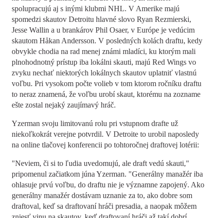
spolupracujú aj s inými klubmi NHL. V Amerike majú
spomedzi skautov Detroitu hlavné slovo Ryan Rezmierski,
Jesse Wallin a u brankárov Phil Osaer, v Európe je vedúcim
skautom Håkan Andersson. V posledných kolách draftu, kedy
obvykle chodia na rad menej známi mladíci, ku ktorým mali
plnohodnotný prístup iba lokálni skauti, majú Red Wings vo
zvyku nechať niektorých lokálnych skautov uplatniť vlastnú
voľbu. Pri vysokom počte volieb v tom ktorom ročníku draftu
to neraz znamená, že voľbu urobí skaut, ktorému na zozname
ešte zostal nejaký zaujímavý hráč.
Yzerman svoju limitovanú rolu pri vstupnom drafte už
niekoľkokrát verejne potvrdil. V Detroite to urobil naposledy
na online tlačovej konferencii po tohtoročnej draftovej lotérii:
"Neviem, či si to ľudia uvedomujú, ale draft vedú skauti,"
pripomenul začiatkom júna Yzerman. "Generálny manažér iba
ohlasuje prvú voľbu, do draftu nie je významne zapojený. Ako
generálny manažér dostávam uznanie za to, ako dobre som
draftoval, keď sa draftovaní hráči presadia, a naopak môžem
zniesť vinu na skautov, keď draftovaní hráči až takí dobrí