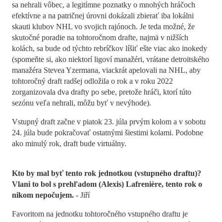
sa nehrali vôbec, a legitímne poznatky o mnohých hráčoch
efektívne a na patričnej úrovni dokázali zbierať iba lokálni
skauti klubov NHL vo svojich rajónoch. Je teda možné, že
skutočné poradie na tohtoročnom drafte, najmä v nižších
kolách, sa bude od týchto rebríčkov líšiť ešte viac ako inokedy
(spomeňte si, ako niektorí ligoví manažéri, vrátane detroitského
manažéra Stevea Yzermana, viackrát apelovali na NHL, aby
tohtoročný draft radšej odložila o rok a v roku 2022
zorganizovala dva drafty po sebe, pretože hráči, ktorí túto
sezónu veľa nehrali, môžu byť v nevýhode).
Vstupný draft začne v piatok 23. júla prvým kolom a v sobotu
24. júla bude pokračovať ostatnými šiestimi kolami. Podobne
ako minulý rok, draft bude virtuálny.
Kto by mal byť tento rok jednotkou (vstupného draftu)?
Vlani to bol s prehľadom (Alexis) Lafreni
ère, tento rok o
nikom nepočujem.
- Jiří
Favoritom na jednotku tohtoročného vstupného draftu je