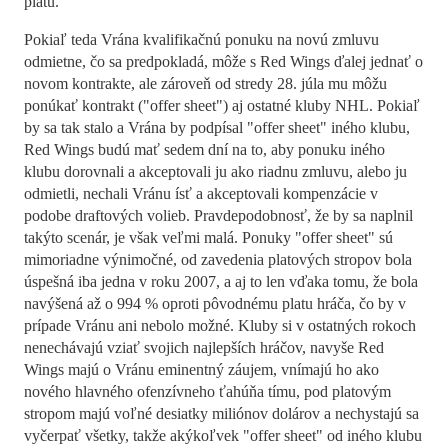
platu.
Pokiaľ teda Vrána kvalifikačnú ponuku na novú zmluvu
odmietne, čo sa predpokladá, môže s Red Wings ďalej jednať o
novom kontrakte, ale zároveň od stredy 28. júla mu môžu
ponúkať kontrakt ("offer sheet") aj ostatné kluby NHL. Pokiaľ
by sa tak stalo a Vrána by podpísal "offer sheet" iného klubu,
Red Wings budú mať sedem dní na to, aby ponuku iného
klubu dorovnali a akceptovali ju ako riadnu zmluvu, alebo ju
odmietli, nechali Vránu ísť a akceptovali kompenzácie v
podobe draftových volieb. Pravdepodobnosť, že by sa naplnil
takýto scenár, je však veľmi malá. Ponuky "offer sheet" sú
mimoriadne výnimočné, od zavedenia platových stropov bola
úspešná iba jedna v roku 2007, a aj to len vďaka tomu, že bola
navýšená až o 994 % oproti pôvodnému platu hráča, čo by v
prípade Vránu ani nebolo možné. Kluby si v ostatných rokoch
nenechávajú vziať svojich najlepších hráčov, navyše Red
Wings majú o Vránu eminentný záujem, vnímajú ho ako
nového hlavného ofenzívneho ťahúňa tímu, pod platovým
stropom majú voľné desiatky miliónov dolárov a nechystajú sa
vyčerpať všetky, takže akýkoľvek "offer sheet" od iného klubu