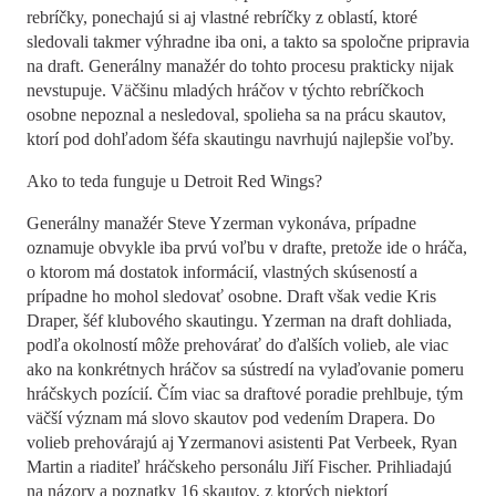
rebríčky, ponechajú si aj vlastné rebríčky z oblastí, ktoré
sledovali takmer výhradne iba oni, a takto sa spoločne pripravia
na draft. Generálny manažér do tohto procesu prakticky nijak
nevstupuje. Väčšinu mladých hráčov v týchto rebríčkoch
osobne nepoznal a nesledoval, spolieha sa na prácu skautov,
ktorí pod dohľadom šéfa skautingu navrhujú najlepšie voľby.
Ako to teda funguje u Detroit Red Wings?
Generálny manažér Steve Yzerman vykonáva, prípadne
oznamuje obvykle iba prvú voľbu v drafte, pretože ide o hráča,
o ktorom má dostatok informácií, vlastných skúseností a
prípadne ho mohol sledovať osobne. Draft však vedie Kris
Draper, šéf klubového skautingu. Yzerman na draft dohliada,
podľa okolností môže prehovárať do ďalších volieb, ale viac
ako na konkrétnych hráčov sa sústredí na vylaďovanie pomeru
hráčskych pozícií. Čím viac sa draftové poradie prehlbuje, tým
väčší význam má slovo skautov pod vedením Drapera. Do
volieb prehovárajú aj Yzermanovi asistenti Pat Verbeek, Ryan
Martin a riaditeľ hráčskeho personálu Jiří Fischer. Prihliadajú
na názory a poznatky 16 skautov, z ktorých niektorí