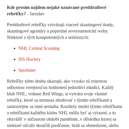
Kde prosím nájdem nejaké uznávané preddraftové
rebríčky?
- Jaroslav
Preddraftové rebríčky vytvárajú viaceré skautingové úrady,
skautingové agentúry a popredné severoamerické weby.
Niektoré z tých kompetentných a serióznych:
NHL Central Scouting
ISS Hockey
Sportsnet
Rebríčky tohto druhu ukazujú, ako vysoko sú externou
odbornou verejnosťou hodnotení jednotliví mladíci. Každý
klub NHL, vrátane Red Wings, si vytvára svoje vlastné
rebríčky, ktoré sa nemusia zhodovať s týmito rebríčkami a
samozrejme sa nimi neriadia. Rozdiely medzi týmito rebríčkami
a rebríčkami každého klubu NHL môžu byť aj výrazné, a to
obzvlášť v súčasnom období pandémie, v dôsledku ktorej sa
niektoré súťaže skončili predčasne, hrali sa obmedzene, alebo