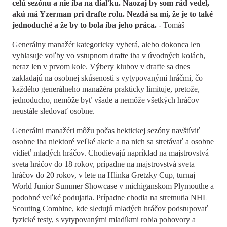
celú sezónu a nie iba na diaľku. Naozaj by som rád vedel,
akú má Yzerman pri drafte rolu. Nezdá sa mi, že je to také
jednoduché a že by to bola iba jeho práca.
- Tomáš
Generálny manažér kategoricky vyberá, alebo dokonca len
vyhlasuje voľby vo vstupnom drafte iba v úvodných kolách,
neraz len v prvom kole. Výbery klubov v drafte sa dnes
zakladajú na osobnej skúsenosti s vytypovanými hráčmi, čo
každého generálneho manažéra prakticky limituje, pretože,
jednoducho, nemôže byť všade a nemôže všetkých hráčov
neustále sledovať osobne.
Generálni manažéri môžu počas hektickej sezóny navštíviť
osobne iba niektoré veľké akcie a na nich sa stretávať a osobne
vidieť mladých hráčov. Chodievajú napríklad na majstrovstvá
sveta hráčov do 18 rokov, prípadne na majstrovstvá sveta
hráčov do 20 rokov, v lete na Hlinka Gretzky Cup, turnaj
World Junior Summer Showcase v michiganskom Plymouthe a
podobné veľké podujatia. Prípadne chodia na stretnutia NHL
Scouting Combine, kde sledujú mladých hráčov podstupovať
fyzické testy, s vytypovanými mladíkmi robia pohovory a