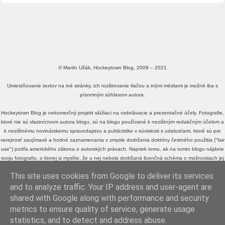
© Martin Užák, Hockeytown Blog, 2009 – 2021
Umiestňovanie textov na iné stránky, ich rozširovanie tlačou a inými médiami je možné iba s
písomným súhlasom autora.
Hockeytown Blog je nekomerčný projekt slúžiaci na vzdelávacie a prezentačné účely. Fotografie,
ktoré nie sú vlastníctvom autora blogu, sú na blogu používané k nezištným redakčným účelom a
k nezištnému novinárskemu spravodajstvu a publicistike v súvislosti s udalosťami, ktoré sú pre
verejnosť zaujímavé a hodné zaznamenania v zmysle dodržania doktríny čestného použitia ("fair
use") podľa amerického zákona o autorských právach. Napriek tomu, ak na tomto blogu nájdete
svoju fotografiu, o ktorej si myslíte, že u nej nebola dodržaná licenčná schéma o možnostiach jej
voľného zdieľania a využívania, alebo fotografiu, o ktorej si myslíte, že je v rozpore s doktrínou
This site uses cookies from Google to deliver its services
čestného použitia ("fair use") podľa amerického zákona o autorských právach, a neželáte si, aby
sa na tomto blogu ďalej zobrazovala,
kontaktujte ma
, prosím.
and to analyze traffic. Your IP address and user-agent are
shared with Google along with performance and security
metrics to ensure quality of service, generate usage
MartinUzak.sk
|
SlovakNHL.sk
statistics, and to detect and address abuse.