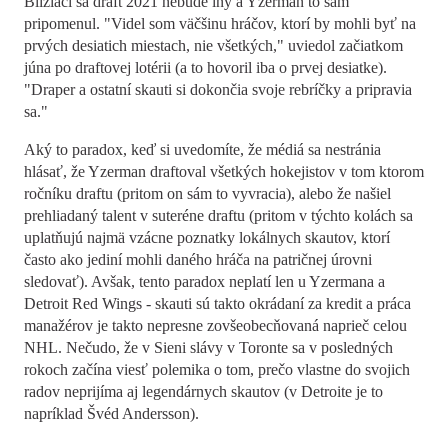
Blížiaci sa draft 2021 nebude iný a Yzerman to sám
pripomenul. "Videl som väčšinu hráčov, ktorí by mohli byť na
prvých desiatich miestach, nie všetkých," uviedol začiatkom
júna po draftovej lotérii (a to hovoril iba o prvej desiatke).
"Draper a ostatní skauti si dokončia svoje rebríčky a pripravia
sa."
Aký to paradox, keď si uvedomíte, že médiá sa nestránia
hlásať, že Yzerman draftoval všetkých hokejistov v tom ktorom
ročníku draftu (pritom on sám to vyvracia), alebo že našiel
prehliadaný talent v suteréne draftu (pritom v týchto kolách sa
uplatňujú najmä vzácne poznatky lokálnych skautov, ktorí
často ako jediní mohli daného hráča na patričnej úrovni
sledovať). Avšak, tento paradox neplatí len u Yzermana a
Detroit Red Wings - skauti sú takto okrádaní za kredit a práca
manažérov je takto nepresne zovšeobecňovaná naprieč celou
NHL. Nečudo, že v Sieni slávy v Toronte sa v posledných
rokoch začína viesť polemika o tom, prečo vlastne do svojich
radov neprijíma aj legendárnych skautov (v Detroite je to
napríklad Švéd Andersson).