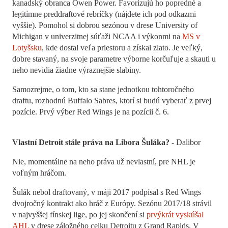
kanadský obranca Owen Power. Favorizujú ho popredné a
legitímne preddraftové rebríčky (nájdete ich pod odkazmi
vyššie). Pomohol si dobrou sezónou v drese University of
Michigan v univerzitnej súťaži NCAA i výkonmi na
MS v
Lotyšsku
, kde dostal veľa priestoru a získal zlato. Je veľký,
dobre stavaný, na svoje parametre výborne korčuľuje a skauti u
neho nevidia žiadne výraznejšie slabiny.
Samozrejme, o tom, kto sa stane jednotkou tohtoročného
draftu, rozhodnú Buffalo Sabres, ktorí si budú vyberať z prvej
pozície. Prvý výber Red Wings je na pozícii č. 6.
Vlastní Detroit stále práva na Libora Šuláka?
- Dalibor
Nie, momentálne na neho práva už nevlastní, pre NHL je
voľným hráčom.
Šulák nebol draftovaný, v máji 2017 podpísal s Red Wings
dvojročný kontrakt ako hráč z Európy. Sezónu 2017/18 strávil
v najvyššej fínskej lige, po jej skončení si
prvýkrát vyskúšal
AHL
v drese záložného celku Detroitu z Grand Rapids. V