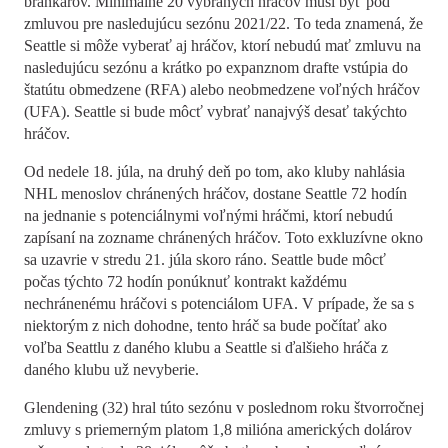
brankárov. Minimálne 20 vybraných hráčov musí byť pod
zmluvou pre nasledujúcu sezónu 2021/22. To teda znamená, že
Seattle si môže vyberať aj hráčov, ktorí nebudú mať zmluvu na
nasledujúcu sezónu a krátko po expanznom drafte vstúpia do
štatútu obmedzene (RFA) alebo neobmedzene voľných hráčov
(UFA). Seattle si bude môcť vybrať nanajvýš desať takýchto
hráčov.
Od nedele 18. júla, na druhý deň po tom, ako kluby nahlásia
NHL menoslov chránených hráčov, dostane Seattle 72 hodín
na jednanie s potenciálnymi voľnými hráčmi, ktorí nebudú
zapísaní na zozname chránených hráčov. Toto exkluzívne okno
sa uzavrie v stredu 21. júla skoro ráno. Seattle bude môcť
počas týchto 72 hodín ponúknuť kontrakt každému
nechránenému hráčovi s potenciálom UFA. V prípade, že sa s
niektorým z nich dohodne, tento hráč sa bude počítať ako
voľba Seattlu z daného klubu a Seattle si ďalšieho hráča z
daného klubu už nevyberie.
Glendening (32) hral túto sezónu v poslednom roku štvorročnej
zmluvy s priemerným platom 1,8 milióna amerických dolárov