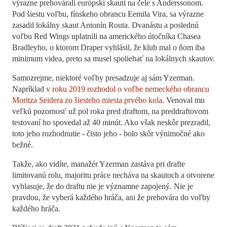
výrazne prehovárali európski skauti na čele s Anderssonom.
Pod šiestu voľbu, fínskeho obrancu Eemila Vira, sa výrazne
zasadil lokálny skaut Antonín Routa. Dvanástu a poslednú
voľbu Red Wings uplatnili na amerického útočníka Chasea
Bradleyho, o ktorom Draper vyhlásil, že klub mal o ňom iba
minimum videa, preto sa musel spoliehať na lokálnych skautov.
Samozrejme, niektoré voľby presadzuje aj sám Yzerman.
Napríklad
v roku 2019 rozhodol o voľbe nemeckého obrancu
Moritza Seidera zo šiesteho miesta prvého kola
. Venoval mu
veľkú pozornosť už pol roka pred draftom, na preddraftovom
testovaní ho spovedal až 40 minút. Ako však neskôr prezradil,
toto jeho rozhodnutie - čisto jeho - bolo skôr výnimočné ako
bežné.
Takže, ako vidíte, manažér Yzerman zastáva pri drafte
limitovanú rolu, majoritu práce necháva na skautoch a otvorene
vyhlasuje, že do draftu nie je významne zapojený. Nie je
pravdou, že vyberá každého hráča, ani že prehovára do voľby
každého hráča.