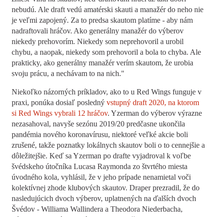
nebudú. Ale draft vedú amatérski skauti a manažér do neho nie
je veľmi zapojený. Za to predsa skautom platíme - aby nám
nadraftovali hráčov. Ako generálny manažér do výberov
niekedy prehovorím. Niekedy som neprehovoril a urobil
chybu, a naopak, niekedy som prehovoril a bola to chyba. Ale
prakticky, ako generálny manažér verím skautom, že urobia
svoju prácu, a nechávam to na nich."
Niekoľko názorných príkladov, ako to u Red Wings funguje v
praxi, ponúka dosiaľ posledný
vstupný draft 2020, na ktorom
si Red Wings vybrali 12 hráčov
. Yzerman do výberov výrazne
nezasahoval, navyše sezónu 2019/20 predčasne ukončila
pandémia nového koronavírusu, niektoré veľké akcie boli
zrušené, takže poznatky lokálnych skautov boli o to cennejšie a
dôležitejšie. Keď sa Yzerman po drafte vyjadroval k voľbe
švédskeho útočníka Lucasa Raymonda zo štvrtého miesta
úvodného kola, vyhlásil, že v jeho prípade nenamietal voči
kolektívnej zhode klubových skautov. Draper prezradil, že do
nasledujúcich dvoch výberov, uplatnených na ďalších dvoch
Švédov - Williama Wallindera a Theodora Niederbacha,