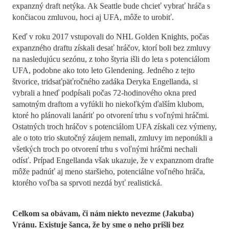
expanzný draft netýka. Ak Seattle bude chcieť vybrať hráča s
končiacou zmluvou, hoci aj UFA, môže to urobiť.
Keď v roku 2017 vstupovali do NHL Golden Knights, počas
expanzného draftu získali desať hráčov, ktorí boli bez zmluvy
na nasledujúcu sezónu, z toho štyria išli do leta s potenciálom
UFA, podobne ako toto leto Glendening. Jedného z tejto
štvorice, tridsaťpäťročného zadáka Deryka Engellanda, si
vybrali a hneď podpísali počas 72-hodinového okna pred
samotným draftom a vyfúkli ho niekoľkým ďalším klubom,
ktoré ho plánovali lanáriť po otvorení trhu s voľnými hráčmi.
Ostatných troch hráčov s potenciálom UFA získali cez výmeny,
ale o toto trio skutočný záujem nemali, zmluvy im neponúkli a
všetkých troch po otvorení trhu s voľnými hráčmi nechali
odísť. Prípad Engellanda však ukazuje, že v expanznom drafte
môže padnúť aj meno staršieho, potenciálne voľného hráča,
ktorého voľba sa sprvoti nezdá byť realistická.
Celkom sa obávam, či nám niekto nevezme (Jakuba)
Vránu. Existuje šanca, že by sme o neho prišli bez