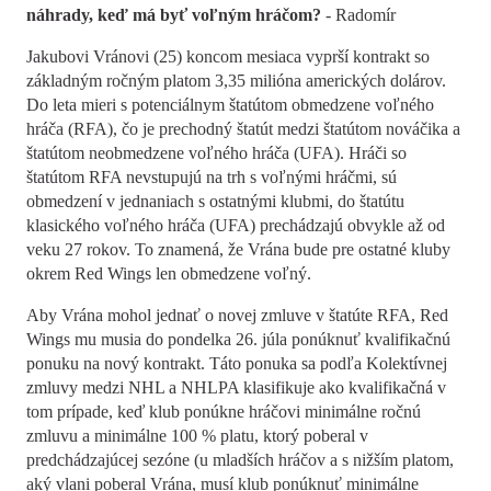
náhrady, keď má byť voľným hráčom?
- Radomír
Jakubovi Vránovi (25) koncom mesiaca vyprší kontrakt so
základným ročným platom 3,35 milióna amerických dolárov.
Do leta mieri s potenciálnym štatútom obmedzene voľného
hráča (RFA), čo je prechodný štatút medzi štatútom nováčika a
štatútom neobmedzene voľného hráča (UFA). Hráči so
štatútom RFA nevstupujú na trh s voľnými hráčmi, sú
obmedzení v jednaniach s ostatnými klubmi, do štatútu
klasického voľného hráča (UFA) prechádzajú obvykle až od
veku 27 rokov. To znamená, že Vrána bude pre ostatné kluby
okrem Red Wings len obmedzene voľný.
Aby Vrána mohol jednať o novej zmluve v štatúte RFA, Red
Wings mu musia do pondelka 26. júla ponúknuť kvalifikačnú
ponuku na nový kontrakt. Táto ponuka sa podľa Kolektívnej
zmluvy medzi NHL a NHLPA klasifikuje ako kvalifikačná v
tom prípade, keď klub ponúkne hráčovi minimálne ročnú
zmluvu a minimálne 100 % platu, ktorý poberal v
predchádzajúcej sezóne (u mladších hráčov a s nižším platom,
aký vlani poberal Vrána, musí klub ponúknuť minimálne