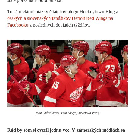
stále práva na Libora Šuláka?
To sú niektoré otázky čitateľov blogu Hockeytown Blog a
českých a slovenských fanúšikov Detroit Red Wings na
Facebooku
z posledných deviatich týždňov.
Jakub Vrána (kredit: Paul Sancya, Associated Press)
Rád by som si overil jednu vec. V zámorských médiách sa