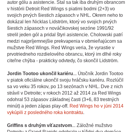
autor gólu a asistencie. Stal sa tak iba druhým obrancom
v histórii Detroit Red Wings s piatimi bodmi (2+3) vo
svojich prvých šiestich zápasoch v NHL. Okrem neho to
dokázal len Nicklas Lidström, ktorý vo svojich prvých
šiestich zápasoch v nováčikovskej sezóne 1991/92
strelil jeden gól a pridal štyri asistencie. Cholowski patrí
medzi najpríjemnejšie prekvapenia v obmieňajúcom sa
mužstve Red Wings. Red Wings veria, že vyrastie v
prvotriedneho rozdielového obrancu, ktorý im dlhé roky
citeľne chýba - prakticky odvtedy, čo skončil
Lidström.
Jordin Tootoo ukončil kariéru
... Útočník Jordin Tootoo
v piatok oficiálne ukončil svoju hráčsku kariéru. Rozlúčil
sa vo veku 35 rokov, po 13 sezónach v NHL. Dve z nich
strávil v Detroite; v rokoch 2012 až 2014 za Red Wings
odohral 53 zápasov základnej časti (3+6, 83 trestných
minút) a jeden zápas play-off.
Red Wings ho v júni 2014
vykúpili z posledného roka kontraktu
.
Griffins s druhým víťazstvom
... Záložné mužstvo
Detroitu z Grand Rapids odohralo v týždni dva domáce