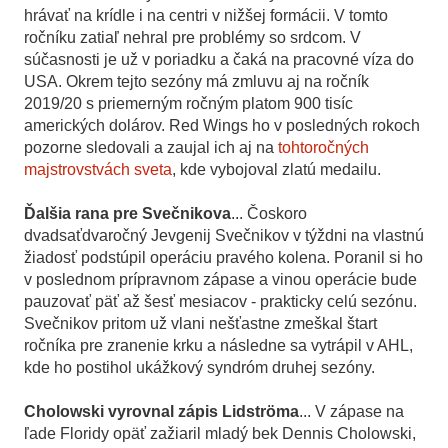
hrávať na krídle i na centri v nižšej formácii. V tomto
ročníku zatiaľ nehral pre problémy so srdcom. V
súčasnosti je už v poriadku a čaká na pracovné víza do
USA. Okrem tejto sezóny má zmluvu aj na ročník
2019/20 s priemerným ročným platom 900 tisíc
amerických dolárov. Red Wings ho v posledných rokoch
pozorne sledovali a zaujal ich aj na
tohtoročných
majstrovstvách sveta
, kde vybojoval zlatú medailu.
Ďalšia rana pre Svečnikova
... Čoskoro
dvadsaťdvaročný Jevgenij Svečnikov v týždni na vlastnú
žiadosť podstúpil operáciu pravého kolena. Poranil si ho
v poslednom prípravnom zápase a vinou operácie bude
pauzovať päť až šesť mesiacov - prakticky celú sezónu.
Svečnikov pritom už vlani nešťastne zmeškal štart
ročníka pre zranenie krku a následne sa vytrápil v AHL,
kde ho postihol ukážkový syndróm druhej sezóny.
Cholowski vyrovnal zápis Lidströma
... V zápase na
ľade Floridy opäť zažiaril mladý bek Dennis Cholowski,