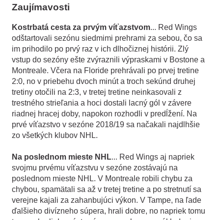
Zaujímavosti
Kostrbatá cesta za prvým víťazstvom
... Red Wings
odštartovali sezónu siedmimi prehrami za sebou, čo sa
im prihodilo po prvý raz v ich dlhočiznej histórii. Zlý
vstup do sezóny ešte zvýraznili výpraskami v Bostone a
Montreale. Včera na Floride prehrávali po prvej tretine
2:0, no v priebehu dvoch minút a troch sekúnd druhej
tretiny otočili na 2:3, v tretej tretine neinkasovali z
trestného strieľania a hoci dostali lacný gól v závere
riadnej hracej doby, napokon rozhodli v predĺžení. Na
prvé víťazstvo v sezóne 2018/19 sa načakali najdlhšie
zo všetkých klubov NHL.
Na poslednom mieste NHL
... Red Wings aj napriek
svojmu prvému víťazstvu v sezóne zostávajú na
poslednom mieste NHL. V Montreale robili chybu za
chybou, spamätali sa až v tretej tretine a po stretnutí sa
verejne kajali za zahanbujúci výkon. V Tampe, na ľade
ďalšieho divízneho súpera, hrali dobre, no napriek tomu