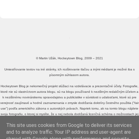
© Martin Užák, Hockeytown Blog, 2009 – 2021
Umiestňovanie textov na iné stránky, ich rozširovanie tlačou a inými médiami je možné iba s
písomným súhlasom autora.
Hockeytown Blog je nekomerčný projekt slúžiaci na vzdelávacie a prezentačné účely. Fotografie,
ktoré nie sú vlastníctvom autora blogu, sú na blogu používané k nezištným redakčným účelom a
k nezištnému novinárskemu spravodajstvu a publicistike v súvislosti s udalosťami, ktoré sú pre
verejnosť zaujímavé a hodné zaznamenania v zmysle dodržania doktríny čestného použitia ("fair
use") podľa amerického zákona o autorských právach. Napriek tomu, ak na tomto blogu nájdete
svoju fotografiu, o ktorej si myslíte, že u nej nebola dodržaná licenčná schéma o možnostiach jej
voľného zdieľania a využívania, alebo fotografiu, o ktorej si myslíte, že je v rozpore s doktrínou
This site uses cookies from Google to deliver its services
čestného použitia ("fair use") podľa amerického zákona o autorských právach, a neželáte si, aby
sa na tomto blogu ďalej zobrazovala,
kontaktujte ma
, prosím.
and to analyze traffic. Your IP address and user-agent are
shared with Google along with performance and security