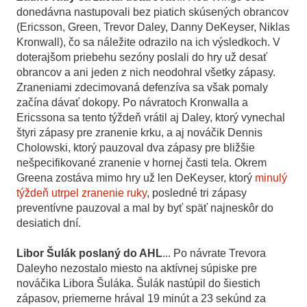
donedávna nastupovali bez piatich skúsených obrancov
(Ericsson, Green, Trevor Daley, Danny DeKeyser, Niklas
Kronwall), čo sa náležite odrazilo na ich výsledkoch. V
doterajšom priebehu sezóny poslali do hry už desať
obrancov a ani jeden z nich neodohral všetky zápasy.
Zraneniami zdecimovaná defenzíva sa však pomaly
začína dávať dokopy. Po návratoch Kronwalla a
Ericssona sa tento týždeň vrátil aj Daley, ktorý vynechal
štyri zápasy pre zranenie krku, a aj nováčik Dennis
Cholowski, ktorý pauzoval dva zápasy pre bližšie
nešpecifikované zranenie v hornej časti tela. Okrem
Greena zostáva mimo hry už len DeKeyser, ktorý
minulý
týždeň utrpel zranenie ruky
, posledné tri zápasy
preventívne pauzoval a mal by byť späť najneskôr do
desiatich dní.
Libor Šulák poslaný do AHL
... Po návrate Trevora
Daleyho nezostalo miesto na aktívnej súpiske pre
nováčika Libora Šuláka. Šulák nastúpil do šiestich
zápasov, priemerne hrával 19 minút a 23 sekúnd za