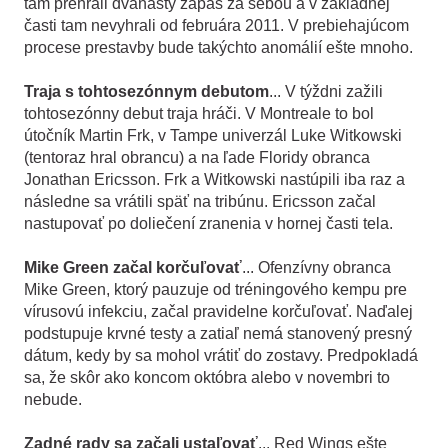
tam prehrali dvanásty zápas za sebou a v základnej
časti tam nevyhrali od februára 2011. V prebiehajúcom
procese prestavby bude takýchto anomálií ešte mnoho.
Traja s tohtosezónnym debutom
... V týždni zažili
tohtosezónny debut traja hráči. V Montreale to bol
útočník Martin Frk, v Tampe univerzál Luke Witkowski
(tentoraz hral obrancu) a na ľade Floridy obranca
Jonathan Ericsson. Frk a Witkowski nastúpili iba raz a
následne sa vrátili späť na tribúnu. Ericsson začal
nastupovať po doliečení zranenia v hornej časti tela.
Mike Green začal korčuľovať
... Ofenzívny obranca
Mike Green, ktorý pauzuje od tréningového kempu pre
vírusovú infekciu, začal pravidelne korčuľovať. Naďalej
podstupuje krvné testy a zatiaľ nemá stanovený presný
dátum, kedy by sa mohol vrátiť do zostavy. Predpokladá
sa, že skôr ako koncom októbra alebo v novembri to
nebude.
Zadné rady sa začali ustaľovať
... Red Wings ešte