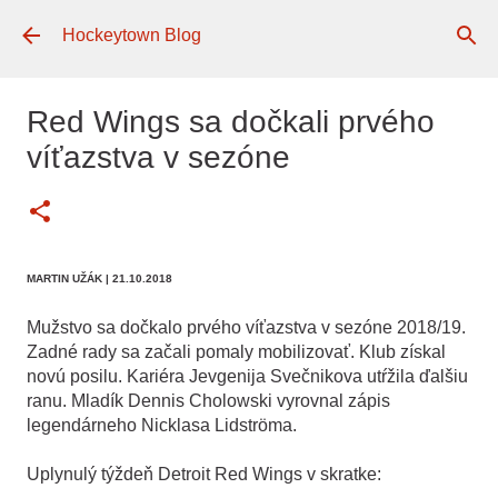
Preskočiť na hlavný obsah
Hockeytown Blog
Red Wings sa dočkali prvého
víťazstva v sezóne
MARTIN UŽÁK
| 21.10.2018
Mužstvo sa dočkalo prvého víťazstva v sezóne 2018/19.
Zadné rady sa začali pomaly mobilizovať. Klub získal
novú posilu. Kariéra Jevgenija Svečnikova utŕžila ďalšiu
ranu. Mladík Dennis Cholowski vyrovnal zápis
legendárneho Nicklasa Lidströma.
Uplynulý týždeň Detroit Red Wings v skratke: