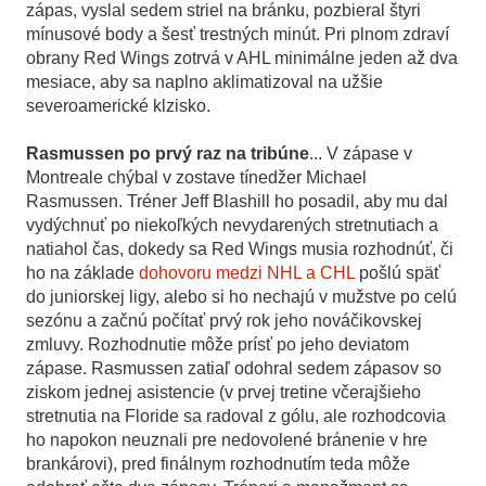
zápas, vyslal sedem striel na bránku, pozbieral štyri
mínusové body a šesť trestných minút. Pri plnom zdraví
obrany Red Wings zotrvá v AHL minimálne jeden až dva
mesiace, aby sa naplno aklimatizoval na užšie
severoamerické klzisko.
Rasmussen po prvý raz na tribúne
... V zápase v
Montreale chýbal v zostave tínedžer Michael
Rasmussen. Tréner Jeff Blashill ho posadil, aby mu dal
vydýchnuť po niekoľkých nevydarených stretnutiach a
natiahol čas, dokedy sa Red Wings musia rozhodnúť, či
ho na základe
dohovoru medzi NHL a CHL
pošlú späť
do juniorskej ligy, alebo si ho nechajú v mužstve po celú
sezónu a začnú počítať prvý rok jeho nováčikovskej
zmluvy. Rozhodnutie môže prísť po jeho deviatom
zápase. Rasmussen zatiaľ odohral sedem zápasov so
ziskom jednej asistencie (v prvej tretine včerajšieho
stretnutia na Floride sa radoval z gólu, ale rozhodcovia
ho napokon neuznali pre nedovolené bránenie v hre
brankárovi), pred finálnym rozhodnutím teda môže