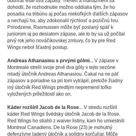
odohrať ešte dva zápasy. Tréneri a manažment sa
dohodli, že rozhodnutie možno oddialia tým, že ho
posadia na tribúnu aj počas niekoľkých ďalších zápasov
a nechajú ho, aby zdokonalil rýchlosť a pozičnú hru.
Prirodzene, Rasmussen môže byť poslaný späť k
juniorom aj po desiatom zápase, ale to by sa už počítal
prvý rok jeho nováčikovskej zmluvy, čo by pre Red
Wings nebol šťastný postup.
Andreas Athanasiou s prvými gólmi
... V zápase v
Montreale strelil svoje prvé dva góly v tejto sezóne
mladý útočník Andreas Athanasiou. Čakal na ne päť
zápasov a poriadne sa pri tom vytrápil, pretože žiadny
iný útočník Red Wings predtým nepremenil toľko
vyložených príležitostí ako on.
Káder rozšíril Jacob de la Rose
... V stredu rozšíril
káder Red Wings švédsky útočník Jacob de la Rose.
Red Wings ho stiahli z waiver listiny, kam ho umiestnili
Montreal Canadiens. De la Rose (23) je mohutný
defenzívne ladený útočník a solídny korčuliar. Môže