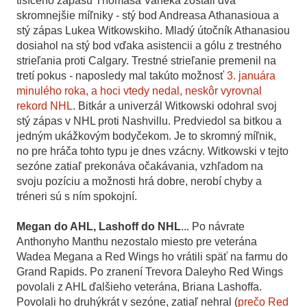
tisíceho zápasu Thomasa Vaneka zostali dva
skromnejšie míľniky - stý bod Andreasa Athanasioua a
stý zápas Lukea Witkowskiho. Mladý útočník Athanasiou
dosiahol na stý bod vďaka asistencii a gólu z trestného
strieľania proti Calgary. Trestné strieľanie premenil na
tretí pokus - naposledy mal takúto možnosť
3. januára
minulého roka, a hoci vtedy nedal, neskôr vyrovnal
rekord NHL
. Bitkár a univerzál Witkowski odohral svoj
stý zápas v NHL proti Nashvillu. Predviedol sa bitkou a
jedným ukážkovým bodyčekom. Je to skromný míľnik,
no pre hráča tohto typu je dnes vzácny. Witkowski v tejto
sezóne zatiaľ prekonáva očakávania, vzhľadom na
svoju pozíciu a možnosti hrá dobre, nerobí chyby a
tréneri sú s ním spokojní.
Megan do AHL, Lashoff do NHL
... Po návrate
Anthonyho Manthu nezostalo miesto pre veterána
Wadea Megana a Red Wings ho vrátili späť na farmu do
Grand Rapids. Po zranení Trevora Daleyho Red Wings
povolali z AHL ďalšieho veterána, Briana Lashoffa.
Povolali ho druhýkrát v sezóne, zatiaľ nehral (
prečo Red