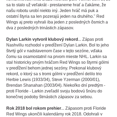
sa to stalo už veľakrát - prestaneme hrať a čakáme, že
našu robotu urobí niekto iný. Jeden hráč má puk a
ostatní štyria sa len pozerajú jeden na druhého." Red
Wings aj preto vyhrali iba jeden z posledných ôsmich a
dva z posledných trinástich zápasov.
Dylan Larkin vytvoril klubový rekord
... Zápas proti
Nashvillu rozhodol v predĺžení Dylan Larkin. Bol to jeho
štvrtý gól v nadstavenom čase v tejto sezóne, vďaka
čomu sa osamostatnil na prvom mieste NHL. Larkin sa
stal historicky prvým hráčom Red Wings so štyrmi gólmi
v predĺžení behom jednej sezóny. Prekonal klubový
rekord, o ktorý sa s tromi gólmi v predĺžení delilo trio
Herbie Lewis (1933/34), Steve Yzerman (2000/01),
Brendan Shanahan (2003/04). Niekoľko dní predtým -
proti Floride - Larkin zveľadil svoju bodovú šnúru do
konečnej podoby štrnástich zápasov za sebou.
Rok 2018 bol rokom prehier
... Zápasom proti Floride
Red Wings ukončili kalendárny rok 2018. Odohrali v