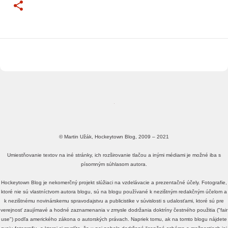
© Martin Užák, Hockeytown Blog, 2009 – 2021
Umiestňovanie textov na iné stránky, ich rozširovanie tlačou a inými médiami je možné iba s
písomným súhlasom autora.
Hockeytown Blog je nekomerčný projekt slúžiaci na vzdelávacie a prezentačné účely. Fotografie,
ktoré nie sú vlastníctvom autora blogu, sú na blogu používané k nezištným redakčným účelom a
k nezištnému novinárskemu spravodajstvu a publicistike v súvislosti s udalosťami, ktoré sú pre
verejnosť zaujímavé a hodné zaznamenania v zmysle dodržania doktríny čestného použitia ("fair
use") podľa amerického zákona o autorských právach. Napriek tomu, ak na tomto blogu nájdete