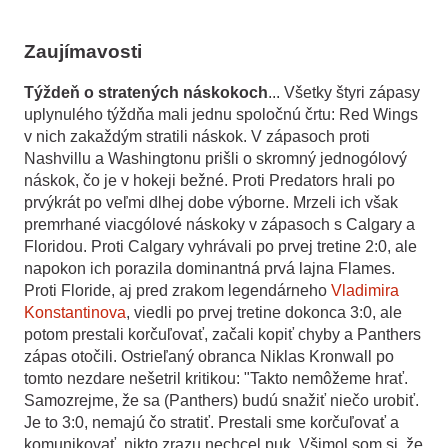
Zaujímavosti
Týždeň o stratených náskokoch
... Všetky štyri zápasy
uplynulého týždňa mali jednu spoločnú črtu: Red Wings
v nich zakaždým stratili náskok. V zápasoch proti
Nashvillu a Washingtonu prišli o skromný jednogólový
náskok, čo je v hokeji bežné. Proti Predators hrali po
prvýkrát po veľmi dlhej dobe výborne. Mrzeli ich však
premrhané viacgólové náskoky v zápasoch s Calgary a
Floridou. Proti Calgary vyhrávali po prvej tretine 2:0, ale
napokon ich porazila dominantná prvá lajna Flames.
Proti Floride, aj pred zrakom legendárneho
Vladimira
Konstantinova
, viedli po prvej tretine dokonca 3:0, ale
potom prestali korčuľovať, začali kopiť chyby a Panthers
zápas otočili. Ostrieľaný obranca Niklas Kronwall po
tomto nezdare nešetril kritikou: "Takto nemôžeme hrať.
Samozrejme, že sa (Panthers) budú snažiť niečo urobiť.
Je to 3:0, nemajú čo stratiť. Prestali sme korčuľovať a
komunikovať, nikto zrazu nechcel puk. Všimol som si, že