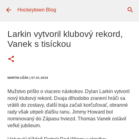
Preskočiť na hlavný obsah
Hockeytown Blog
Larkin vytvoril klubový rekord,
Vanek s tisíckou
MARTIN UŽÁK
| 07.01.2019
Mužstvo prišlo o viacero náskokov. Dylan Larkin vytvoril
nový klubový rekord. Dvaja dlhodobo zranení hráči sa
vrátili do zostavy, ďalší traja začali korčuľovať, obranné
rady však utrpeli ďalšiu ranu. Jimmy Howard bol
nominovaný do Zápasu hviezd. Thomas Vanek oslávil
veľké jubileum.