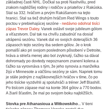
základnej časti NHL. Dočkal sa proti Nashvillu, pred
zrakom najbližšej rodiny i rodičov a priateľov z Rakúska.
Stal sa 332. hráčom a prvým Rakúšanom na tejto
hranici. Stal sa tiež druhým hráčom Red Wings s touto
poctou v prebiehajúcej sezóne -
nedávno odohral tisíci
zápas Trevor Daley
. Vanek oslávil svoje jubileum gólom
a víťazstvom. Dal tak na chvíľu zabudnúť na dosiaľ
utrápenú sezónu. Vanek dal vo svojich doterajších 36
zápasoch tejto sezóny iba sedem gólov. Je o krok
pomalší ako pri svojom poslednom pôsobení v Detroite,
hráva a strieľa menej ako bol zvyknutý, ťažko sa dával
dohromady po dovtedy nepoznanom zranení kolena a
ťažko sa vyrovnáva s tým, že jeho synovia a manželka
žijú v Minnesote a väčšinu sezóny je sám. Napriek tomu
je stále jedným z najšikovnejších hráčov v tíme, čo po
jeho tisícke vyzdvihli aj spoluhráči a tréner Jeff Blashill.
Po tisícom zápase mal na konte 364 gólov a 770 bodov.
A žiaril šťastím, že mal po svojom boku najbližších.
Stovka pre Athanasioua a Witkowskiho
... V tieni