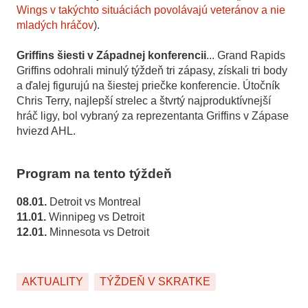
Wings v takýchto situáciách povolávajú veteránov a nie
mladých hráčov
).
Griffins šiesti v Západnej konferencii
... Grand Rapids
Griffins odohrali minulý týždeň tri zápasy, získali tri body
a ďalej figurujú na šiestej priečke konferencie. Útočník
Chris Terry, najlepší strelec a štvrtý najproduktívnejší
hráč ligy, bol vybraný za reprezentanta Griffins v Zápase
hviezd AHL.
Program na tento týždeň
08.01.
Detroit vs Montreal
11.01.
Winnipeg vs Detroit
12.01.
Minnesota vs Detroit
AKTUALITY
TÝŽDEŇ V SKRATKE