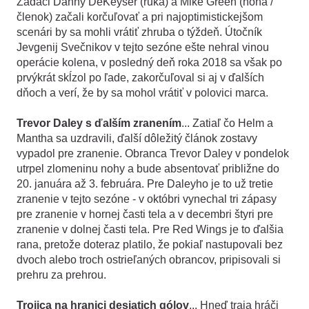
Zadáci Danny DeKeyser (ruka) a Mike Green (noha /
členok) začali korčuľovať a pri najoptimistickejšom
scenári by sa mohli vrátiť zhruba o týždeň. Útočník
Jevgenij Svečnikov v tejto sezóne ešte nehral vinou
operácie kolena, v posledný deň roka 2018 sa však po
prvýkrát skĺzol po ľade, zakorčuľoval si aj v ďalších
dňoch a verí, že by sa mohol vrátiť v polovici marca.
Trevor Daley s ďalším zranením
... Zatiaľ čo Helm a
Mantha sa uzdravili, ďalší dôležitý článok zostavy
vypadol pre zranenie. Obranca Trevor Daley v pondelok
utrpel zlomeninu nohy a bude absentovať približne do
20. januára až 3. februára. Pre Daleyho je to už tretie
zranenie v tejto sezóne - v októbri vynechal tri zápasy
pre zranenie v hornej časti tela a v decembri štyri pre
zranenie v dolnej časti tela. Pre Red Wings je to ďalšia
rana, pretože doteraz platilo, že pokiaľ nastupovali bez
dvoch alebo troch ostrieľaných obrancov, pripisovali si
prehru za prehrou.
Trojica na hranici desiatich gólov
... Hneď traja hráči