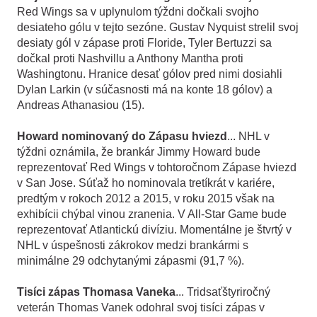
Red Wings sa v uplynulom týždni dočkali svojho
desiateho gólu v tejto sezóne. Gustav Nyquist strelil svoj
desiaty gól v zápase proti Floride, Tyler Bertuzzi sa
dočkal proti Nashvillu a Anthony Mantha proti
Washingtonu. Hranice desať gólov pred nimi dosiahli
Dylan Larkin (v súčasnosti má na konte 18 gólov) a
Andreas Athanasiou (15).
Howard nominovaný do Zápasu hviezd
... NHL v
týždni oznámila, že brankár Jimmy Howard bude
reprezentovať Red Wings v tohtoročnom Zápase hviezd
v San Jose. Súťaž ho nominovala tretíkrát v kariére,
predtým v rokoch 2012 a 2015, v roku 2015 však na
exhibícii chýbal vinou zranenia. V All-Star Game bude
reprezentovať Atlantickú divíziu. Momentálne je štvrtý v
NHL v úspešnosti zákrokov medzi brankármi s
minimálne 29 odchytanými zápasmi (91,7 %).
Tisíci zápas Thomasa Vaneka
... Tridsaťštyriročný
veterán Thomas Vanek odohral svoj tisíci zápas v