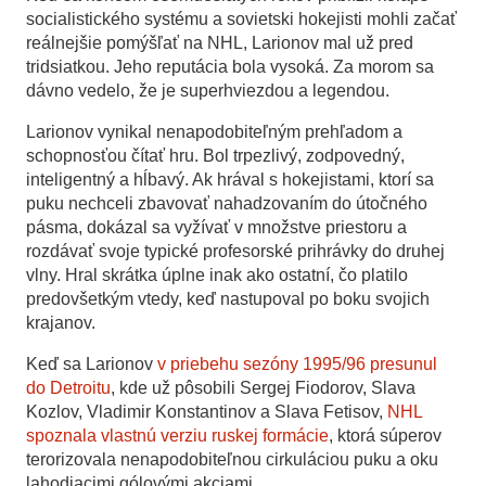
socialistického systému a sovietski hokejisti mohli začať
reálnejšie pomýšľať na NHL, Larionov mal už pred
tridsiatkou. Jeho reputácia bola vysoká. Za morom sa
dávno vedelo, že je superhviezdou a legendou.
Larionov vynikal nenapodobiteľným prehľadom a
schopnosťou čítať hru. Bol trpezlivý, zodpovedný,
inteligentný a hĺbavý. Ak hrával s hokejistami, ktorí sa
puku nechceli zbavovať nahadzovaním do útočného
pásma, dokázal sa vyžívať v množstve priestoru a
rozdávať svoje typické profesorské prihrávky do druhej
vlny. Hral skrátka úplne inak ako ostatní, čo platilo
predovšetkým vtedy, keď nastupoval po boku svojich
krajanov.
Keď sa Larionov
v priebehu sezóny 1995/96 presunul
do Detroitu
, kde už pôsobili Sergej Fiodorov, Slava
Kozlov, Vladimir Konstantinov a Slava Fetisov,
NHL
spoznala vlastnú verziu ruskej formácie
, ktorá súperov
terorizovala nenapodobiteľnou cirkuláciou puku a oku
lahodiacimi gólovými akciami.