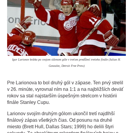
Igor Larionov krátko po svojom slávnom góle v treťom predĺžení tretieho finále (Julian H.
Gonzalez, Detroit Free Press)
Pre Larionova to bol druhý gól v zápase. Ten prvý strelil
v 26. minúte, vyrovnal ním na 1:1 a na najbližších deväť
rokov sa stal najstarším úspešným strelcom v histórii
finále Stanley Cupu.
Larionov svojím druhým gólom ukončil tretí najdlhší
finálový zápas všetkých čias. Od posunu na druhé
miesto (Brett Hull, Dallas Stars; 1999) ho delili štyri