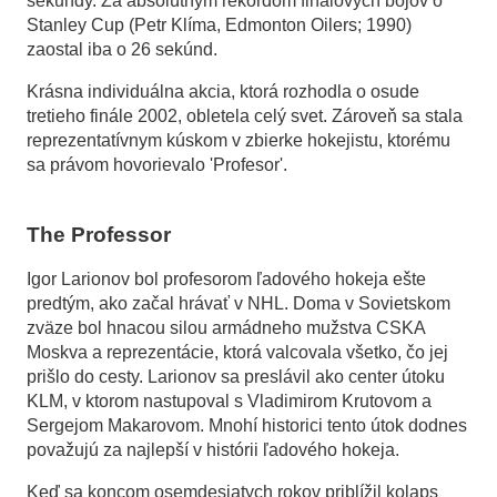
sekundy. Za absolútnym rekordom finálových bojov o
Stanley Cup (Petr Klíma, Edmonton Oilers; 1990)
zaostal iba o 26 sekúnd.
Krásna individuálna akcia, ktorá rozhodla o osude
tretieho finále 2002, obletela celý svet. Zároveň sa stala
reprezentatívnym kúskom v zbierke hokejistu, ktorému
sa právom hovorievalo 'Profesor'.
The Professor
Igor Larionov bol profesorom ľadového hokeja ešte
predtým, ako začal hrávať v NHL. Doma v Sovietskom
zväze bol hnacou silou armádneho mužstva CSKA
Moskva a reprezentácie, ktorá valcovala všetko, čo jej
prišlo do cesty. Larionov sa preslávil ako center útoku
KLM, v ktorom nastupoval s Vladimirom Krutovom a
Sergejom Makarovom. Mnohí historici tento útok dodnes
považujú za najlepší v histórii ľadového hokeja.
Keď sa koncom osemdesiatych rokov priblížil kolaps