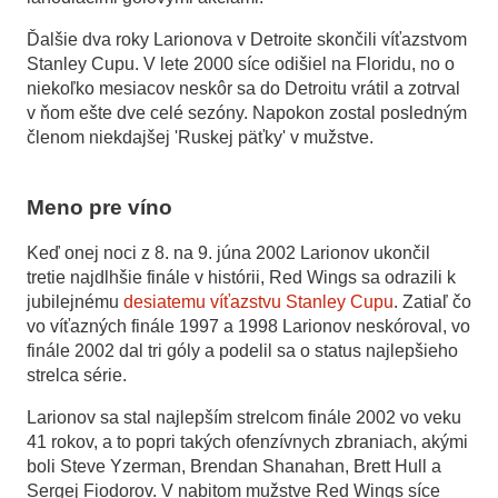
Ďalšie dva roky Larionova v Detroite skončili víťazstvom
Stanley Cupu. V lete 2000 síce odišiel na Floridu, no o
niekoľko mesiacov neskôr sa do Detroitu vrátil a zotrval
v ňom ešte dve celé sezóny. Napokon zostal posledným
členom niekdajšej 'Ruskej päťky' v mužstve.
Meno pre víno
Keď onej noci z 8. na 9. júna 2002 Larionov ukončil
tretie najdlhšie finále v histórii, Red Wings sa odrazili k
jubilejnému
desiatemu víťazstvu Stanley Cupu
. Zatiaľ čo
vo víťazných finále 1997 a 1998 Larionov neskóroval, vo
finále 2002 dal tri góly a podelil sa o status najlepšieho
strelca série.
Larionov sa stal najlepším strelcom finále 2002 vo veku
41 rokov, a to popri takých ofenzívnych zbraniach, akými
boli Steve Yzerman, Brendan Shanahan, Brett Hull a
Sergej Fiodorov. V nabitom mužstve Red Wings síce