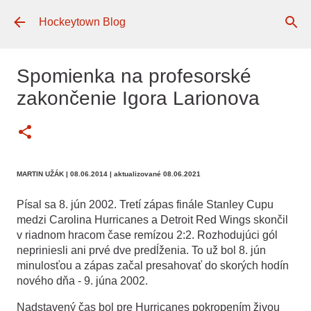
Preskočiť na hlavný obsah
Hockeytown Blog
Spomienka na profesorské
zakončenie Igora Larionova
MARTIN UŽÁK
| 08.06.2014
| aktualizované 08.06.2021
Písal sa 8. jún 2002. Tretí zápas finále Stanley Cupu
medzi Carolina Hurricanes a Detroit Red Wings skončil
v riadnom hracom čase remízou 2:2. Rozhodujúci gól
nepriniesli ani prvé dve predĺženia. To už bol 8. jún
minulosťou a zápas začal presahovať do skorých hodín
nového dňa - 9. júna 2002.
Nadstavený čas bol pre Hurricanes pokropením živou