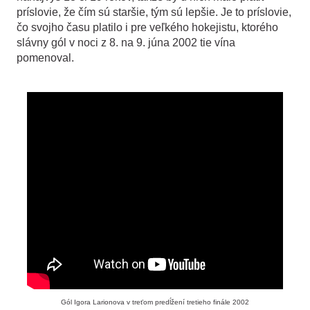
príslovie, že čím sú staršie, tým sú lepšie. Je to príslovie,
čo svojho času platilo i pre veľkého hokejistu, ktorého
slávny gól v noci z 8. na 9. júna 2002 tie vína
pomenoval.
Gól Igora Larionova v treťom predĺžení tretieho finále 2002