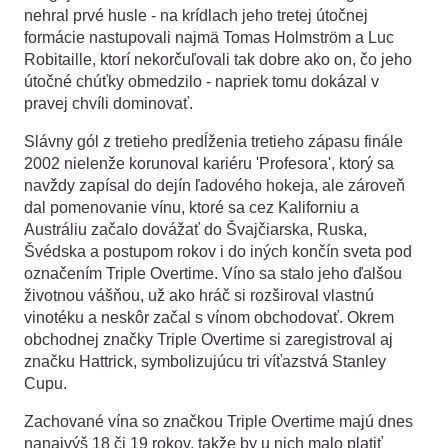
nehral prvé husle - na krídlach jeho tretej útočnej
formácie nastupovali najmä Tomas Holmström a Luc
Robitaille, ktorí nekorčuľovali tak dobre ako on, čo jeho
útočné chúťky obmedzilo - napriek tomu dokázal v
pravej chvíli dominovať.
Slávny gól z tretieho predĺženia tretieho zápasu finále
2002 nielenže korunoval kariéru 'Profesora', ktorý sa
navždy zapísal do dejín ľadového hokeja, ale zároveň
dal pomenovanie vínu, ktoré sa cez Kaliforniu a
Austráliu začalo dovážať do Švajčiarska, Ruska,
Švédska a postupom rokov i do iných končín sveta pod
označením Triple Overtime. Víno sa stalo jeho ďalšou
životnou vášňou, už ako hráč si rozširoval vlastnú
vinotéku a neskôr začal s vínom obchodovať. Okrem
obchodnej značky Triple Overtime si zaregistroval aj
značku Hattrick, symbolizujúcu tri víťazstvá Stanley
Cupu.
Zachované vína so značkou Triple Overtime majú dnes
nanajvýš 18 či 19 rokov, takže by u nich malo platiť