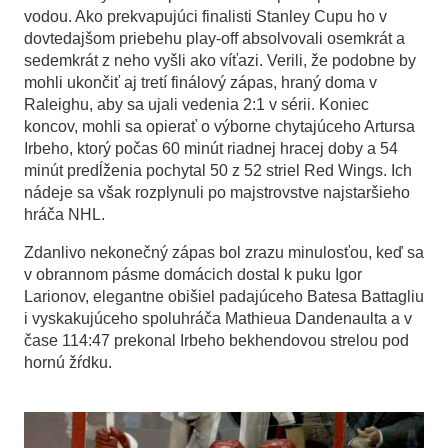
vodou. Ako prekvapujúci finalisti Stanley Cupu ho v
dovtedajšom priebehu play-off absolvovali osemkrát a
sedemkrát z neho vyšli ako víťazi. Verili, že podobne by
mohli ukončiť aj tretí finálový zápas, hraný doma v
Raleighu, aby sa ujali vedenia 2:1 v sérii. Koniec
koncov, mohli sa opierať o výborne chytajúceho Artursa
Irbeho, ktorý počas 60 minút riadnej hracej doby a 54
minút predĺženia pochytal 50 z 52 striel Red Wings. Ich
nádeje sa však rozplynuli po majstrovstve najstaršieho
hráča NHL.
Zdanlivo nekonečný zápas bol zrazu minulosťou, keď sa
v obrannom pásme domácich dostal k puku Igor
Larionov, elegantne obišiel padajúceho Batesa Battagliu
i vyskakujúceho spoluhráča Mathieua Dandenaulta a v
čase 114:47 prekonal Irbeho bekhendovou strelou pod
hornú žŕdku.