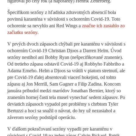
figuroval po celý rok (a naposledy) Henrik Zetterberg.
Špecifikom sezóny z hľadiska zdravotných absencií bola
povinná karanténa v súvislosti s ochorením Covid-19. Toto
ochorenie sa nevyhlo ani Red Wings a
značne ich zasiahlo zo
začiatku sezóny
.
V prvých dvoch zápasoch chýbali pre karanténu v súvislosti s
ochorením Covid-19 Christian Djoos a Darren Helm. Úvod
sezóny nestihol ani Bobby Ryan (nešpecifikované zranenie).
Od tretieho zápasu odstavil Covid-19 aj Robbyho Fabbriho a
Adama Erneho. Helm a Djoos sa vrátili v piatom stretnutí, ale
pre Covid-19 ďalej absentovali viacerí hokejisti, od tohto
zápasu aj Jon Merrill, Sam Gagner a Filip Zadina. Koncom
januára pribudol medzi maródov Jonathan Bernier, ktorý so
zranením hornej časti tela musel vynechať sedem zápasov. Po
deviatich zápasoch vypadol pre problémy s chrbtom Tyler
Bertuzzi a hoci sa snažil o návrat, do hry už nezasiahol a
záverom sezóny podstúpil operáciu.
V ďalšom pokračovaní sezóny vypadli pre karanténu v
súvislosti s Covid-19 na jeden zápas Calvin Pickard, Patrik