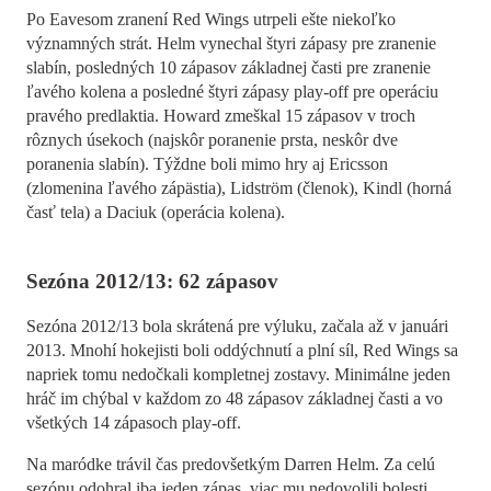
Po Eavesom zranení Red Wings utrpeli ešte niekoľko
významných strát. Helm vynechal štyri zápasy pre zranenie
slabín, posledných 10 zápasov základnej časti pre zranenie
ľavého kolena a posledné štyri zápasy play-off pre operáciu
pravého predlaktia. Howard zmeškal 15 zápasov v troch
rôznych úsekoch (najskôr poranenie prsta, neskôr dve
poranenia slabín). Týždne boli mimo hry aj Ericsson
(zlomenina ľavého zápästia), Lidstr
ö
m (členok), Kindl (horná
časť tela) a Daciuk (operácia kolena).
Sezóna 2012/13: 62 zápasov
Sezóna 2012/13 bola skrátená pre výluku, začala až v januári
2013. Mnohí hokejisti boli oddýchnutí a plní síl, Red Wings sa
napriek tomu nedočkali kompletnej zostavy. Minimálne jeden
hráč im chýbal v každom zo 48 zápasov základnej časti a vo
všetkých 14 zápasoch play-off.
Na maródke trávil čas predovšetkým Darren Helm. Za celú
sezónu odohral iba jeden zápas, viac mu nedovolili bolesti