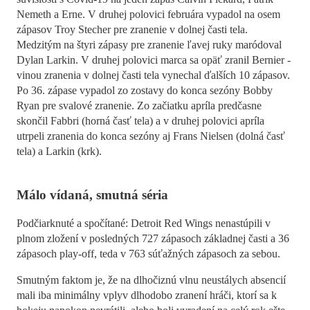
Nemeth a Erne. V druhej polovici februára vypadol na osem
zápasov Troy Stecher pre zranenie v dolnej časti tela.
Medzitým na štyri zápasy pre zranenie ľavej ruky maródoval
Dylan Larkin. V druhej polovici marca sa opäť zranil Bernier -
vinou zranenia v dolnej časti tela vynechal ďalších 10 zápasov.
Po 36. zápase vypadol zo zostavy do konca sezóny Bobby
Ryan pre svalové zranenie. Zo začiatku apríla predčasne
skončil Fabbri (horná časť tela) a v druhej polovici apríla
utrpeli zranenia do konca sezóny aj Frans Nielsen (dolná časť
tela) a Larkin (krk).
Málo vídaná, smutná séria
Podčiarknuté a spočítané: Detroit Red Wings nenastúpili v
plnom zložení v posledných 727 zápasoch základnej časti a 36
zápasoch play-off, teda v 763 súťažných zápasoch za sebou.
Smutným faktom je, že na dlhočiznú vlnu neustálych absencií
mali iba minimálny vplyv dlhodobo zranení hráči, ktorí sa k