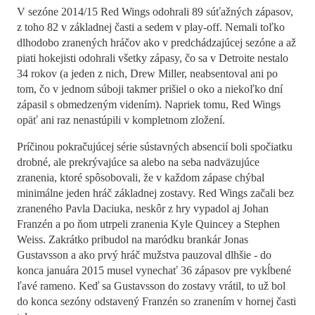
V sezóne 2014/15 Red Wings odohrali 89 súťažných zápasov,
z toho 82 v základnej časti a sedem v play-off. Nemali toľko
dlhodobo zranených hráčov ako v predchádzajúcej sezóne a až
piati hokejisti odohrali všetky zápasy, čo sa v Detroite nestalo
34 rokov (a jeden z nich, Drew Miller, neabsentoval ani po
tom, čo v jednom súboji takmer prišiel o oko a niekoľko dní
zápasil s obmedzeným videním). Napriek tomu, Red Wings
opäť ani raz nenastúpili v kompletnom zložení.
Príčinou pokračujúcej série sústavných absencií boli spočiatku
drobné, ale prekrývajúce sa alebo na seba nadväzujúce
zranenia, ktoré spôsobovali, že v každom zápase chýbal
minimálne jeden hráč základnej zostavy. Red Wings začali bez
zraneného Pavla Daciuka, neskôr z hry vypadol aj Johan
Franzén a po ňom utrpeli zranenia Kyle Quincey a Stephen
Weiss. Zakrátko pribudol na maródku brankár Jonas
Gustavsson a ako prvý hráč mužstva pauzoval dlhšie - do
konca januára 2015 musel vynechať 36 zápasov pre vykĺbené
ľavé rameno. Keď sa Gustavsson do zostavy vrátil, to už bol
do konca sezóny odstavený Franzén so zranením v hornej časti