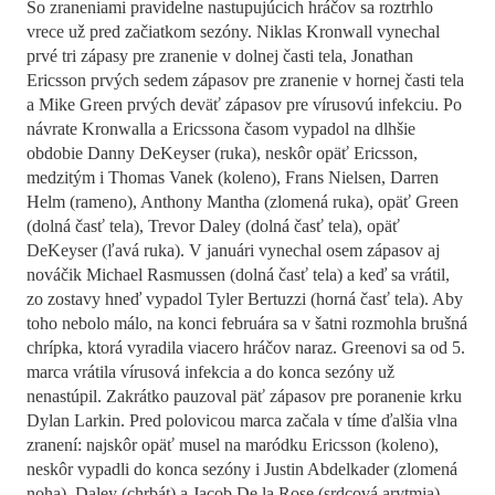
So zraneniami pravidelne nastupujúcich hráčov sa roztrhlo
vrece už pred začiatkom sezóny. Niklas Kronwall vynechal
prvé tri zápasy pre zranenie v dolnej časti tela, Jonathan
Ericsson prvých sedem zápasov pre zranenie v hornej časti tela
a Mike Green prvých deväť zápasov pre vírusovú infekciu. Po
návrate Kronwalla a Ericssona časom vypadol na dlhšie
obdobie Danny DeKeyser (ruka), neskôr opäť Ericsson,
medzitým i Thomas Vanek (koleno), Frans Nielsen, Darren
Helm (rameno), Anthony Mantha (zlomená ruka), opäť Green
(dolná časť tela), Trevor Daley (dolná časť tela), opäť
DeKeyser (ľavá ruka). V januári vynechal osem zápasov aj
nováčik Michael Rasmussen (dolná časť tela) a keď sa vrátil,
zo zostavy hneď vypadol Tyler Bertuzzi (horná časť tela). Aby
toho nebolo málo, na konci februára sa v šatni rozmohla brušná
chrípka, ktorá vyradila viacero hráčov naraz. Greenovi sa od 5.
marca vrátila vírusová infekcia a do konca sezóny už
nenastúpil. Zakrátko pauzoval päť zápasov pre poranenie krku
Dylan Larkin. Pred polovicou marca začala v tíme ďalšia vlna
zranení: najskôr opäť musel na maródku Ericsson (koleno),
neskôr vypadli do konca sezóny i Justin Abdelkader (zlomená
noha), Daley (chrbát) a Jacob De la Rose (srdcová arytmia).