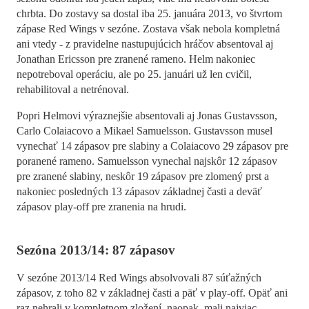
chrbta. Do zostavy sa dostal iba 25. januára 2013, vo štvrtom
zápase Red Wings v sezóne. Zostava však nebola kompletná
ani vtedy - z pravidelne nastupujúcich hráčov absentoval aj
Jonathan Ericsson pre zranené rameno. Helm nakoniec
nepotreboval operáciu, ale po 25. januári už len cvičil,
rehabilitoval a netrénoval.
Popri Helmovi výraznejšie absentovali aj Jonas Gustavsson,
Carlo Colaiacovo a Mikael Samuelsson. Gustavsson musel
vynechať 14 zápasov pre slabiny a Colaiacovo 29 zápasov pre
poranené rameno. Samuelsson vynechal najskôr 12 zápasov
pre zranené slabiny, neskôr 19 zápasov pre zlomený prst a
nakoniec posledných 13 zápasov základnej časti a deväť
zápasov play-off pre zranenia na hrudi.
Sezóna 2013/14: 87 zápasov
V sezóne 2013/14 Red Wings absolvovali 87 súťažných
zápasov, z toho 82 v základnej časti a päť v play-off. Opäť ani
raz nehrali v kompletnom zložení, naopak, mali najviac