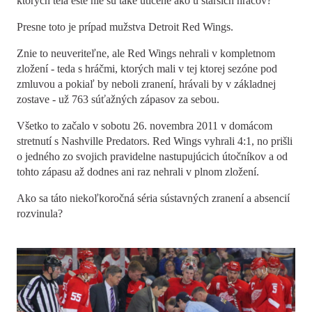
ktorých telá ešte nie sú také utlčené ako u starších hráčov?
Presne toto je prípad mužstva Detroit Red Wings.
Znie to neuveriteľne, ale Red Wings nehrali v kompletnom
zložení - teda s hráčmi, ktorých mali v tej ktorej sezóne pod
zmluvou a pokiaľ by neboli zranení, hrávali by v základnej
zostave - už 763 súťažných zápasov za sebou.
Všetko to začalo v sobotu 26. novembra 2011 v domácom
stretnutí s Nashville Predators. Red Wings vyhrali 4:1, no prišli
o jedného zo svojich pravidelne nastupujúcich útočníkov a od
tohto zápasu až dodnes ani raz nehrali v plnom zložení.
Ako sa táto niekoľkoročná séria sústavných zranení a absencií
rozvinula?