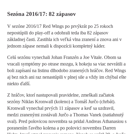
Sezóna 2016/17: 82 zápasov
V sezóne 2016/17 Red Wings po prvýkrát po 25 rokoch
nepostúpili do play-off a odohrali teda iba 82 zápasov
základnej časti. Zastihla ich veľká vlna zranení a znova ani v
jednom zápase nemali k dispozícii kompletný káder.
Celú sezónu vynechali Johan Franzén a Joe Vitale. Obom sa
vracali symptómy po otrase mozgu, k hokeju sa viac nevrátili a
boli zapísaní na listinu dlhodobo zranených hráčov. Red Wings
aj bez nich ani raz nenastúpili v plnej sile a vždy im chýbal ešte
niekto ďalší.
Z hráčov, ktorí nastupovali pravidelne, zmeškali začiatok
sezóny Niklas Kronwall (koleno) a Tomáš Jurčo (chrbát).
Kronwall vynechal prvých 11 zápasov a keď sa uzdravil,
medzi zranenými zostávali Jurčo a Thomas Vanek (natiahnutý
sval). Pred polovicou novembra sa pridal Andreas Athanasiou s
poranením ľavého kolena a po polovici novembra Darren