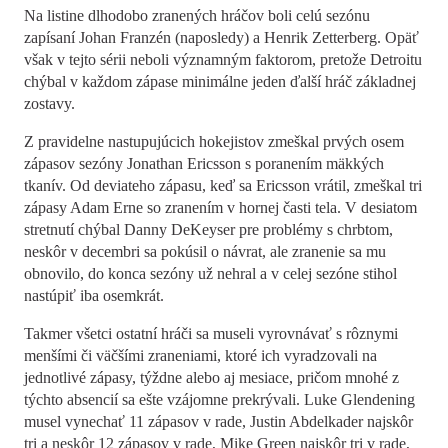
Na listine dlhodobo zranených hráčov boli celú sezónu
zapísaní Johan Franzén (naposledy) a Henrik Zetterberg. Opäť
však v tejto sérii neboli významným faktorom, pretože Detroitu
chýbal v každom zápase minimálne jeden ďalší hráč základnej
zostavy.
Z pravidelne nastupujúcich hokejistov zmeškal prvých osem
zápasov sezóny Jonathan Ericsson s poranením mäkkých
tkanív. Od deviateho zápasu, keď sa Ericsson vrátil, zmeškal tri
zápasy Adam Erne so zranením v hornej časti tela. V desiatom
stretnutí chýbal Danny DeKeyser pre problémy s chrbtom,
neskôr v decembri sa pokúsil o návrat, ale zranenie sa mu
obnovilo, do konca sezóny už nehral a v celej sezóne stihol
nastúpiť iba osemkrát
.
Takmer všetci ostatní hráči sa museli vyrovnávať s rôznymi
menšími či väčšími zraneniami, ktoré ich vyradzovali na
jednotlivé zápasy, týždne alebo aj mesiace, pričom mnohé z
týchto absencií sa ešte vzájomne prekrývali. Luke Glendening
musel vynechať 11 zápasov v rade, Justin Abdelkader najskôr
tri a neskôr 12 zápasov v rade, Mike Green najskôr tri v rade,