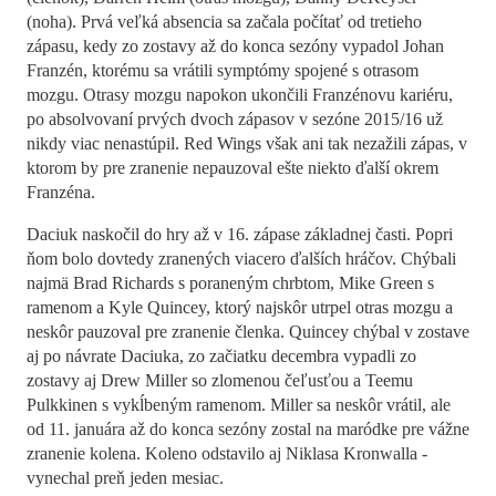
(noha). Prvá veľká absencia sa začala počítať od tretieho
zápasu, kedy zo zostavy až do konca sezóny vypadol Johan
Franzén, ktorému sa vrátili symptómy spojené s otrasom
mozgu. Otrasy mozgu napokon ukončili Franzénovu kariéru,
po absolvovaní prvých dvoch zápasov v sezóne 2015/16 už
nikdy viac nenastúpil. Red Wings však ani tak nezažili zápas, v
ktorom by pre zranenie nepauzoval ešte niekto ďalší okrem
Franzéna.
Daciuk naskočil do hry až v 16. zápase základnej časti. Popri
ňom bolo dovtedy zranených viacero ďalších hráčov. Chýbali
najmä Brad Richards s poraneným chrbtom, Mike Green s
ramenom a Kyle Quincey, ktorý najskôr utrpel otras mozgu a
neskôr pauzoval pre zranenie členka. Quincey chýbal v zostave
aj po návrate Daciuka, zo začiatku decembra vypadli zo
zostavy aj Drew Miller so zlomenou čeľusťou a Teemu
Pulkkinen s vykĺbeným ramenom. Miller sa neskôr vrátil, ale
od 11. januára až do konca sezóny zostal na maródke pre vážne
zranenie kolena. Koleno odstavilo aj Niklasa Kronwalla -
vynechal preň jeden mesiac.