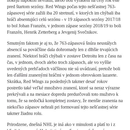
hokeju napokon nevrátili, alebo boli vyradení na celý rok ešte
pred štartom sezóny. Red Wings počas tejto nešťastnej 763-
zápasovej série zažili iba 20 stretnutí, v ktorých im chýbali iba
hráči absentujúci celú sezónu - v 19 zápasoch sezóny 2017/18
to bol Johan Franzén, v jednom zápase sezóny 2018/19 to boli
Franzén, Henrik Zetterberg a Jevgenij Svečnikov.
Smutným faktom je aj to, že 763-zápasová šnúra neustálych
absencií sa poväčšine dala dohromady len z dlhšie trvajúcich
zranení. Niektorí hráči chýbali v zostave Detroitu len z času na
čas, v jednom, dvoch alebo troch zápasoch, ale vo vyššie
uvedených prehľadoch väčšinou nie sú uvádzaní, pretože boli
len ďalšími zranenými hráčmi v jednom obrovskom lazarete.
Skrátka, Red Wings za posledných takmer desať rokov
postretlo také veľké množstvo zranení, ktoré sa neraz výrazne
prekrývali a na mesiace dopredu predurčovali toto mužstvo k
tomu, že sa nedočká kompletnej zostavy, že menšie zranenia na
niekoľko zápasov nehrali pri formovaní tejto nešťastnej série
takmer žiadnu rolu.
Prirodzene, dnešná NHL je iná ako v minulosti a platí to i z