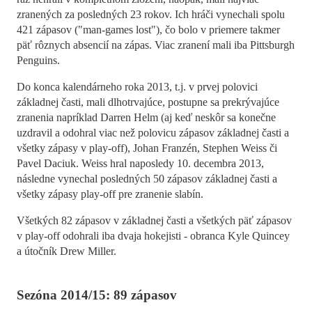
zranených za posledných 23 rokov. Ich hráči vynechali spolu
421 zápasov ("man-games lost"), čo bolo v priemere takmer
päť rôznych absencií na zápas. Viac zranení mali iba Pittsburgh
Penguins.
Do konca kalendárneho roka 2013, t.j. v prvej polovici
základnej časti, mali dlhotrvajúce, postupne sa prekrývajúce
zranenia napríklad Darren Helm (aj keď neskôr sa konečne
uzdravil a odohral viac než polovicu zápasov základnej časti a
všetky zápasy v play-off), Johan Franzén, Stephen Weiss či
Pavel Daciuk. Weiss hral naposledy 10. decembra 2013,
následne vynechal posledných 50 zápasov základnej časti a
všetky zápasy play-off pre zranenie slabín.
Všetkých 82 zápasov v základnej časti a všetkých päť zápasov
v play-off odohrali iba dvaja hokejisti - obranca Kyle Quincey
a útočník Drew Miller.
Sezóna 2014/15: 89 zápasov