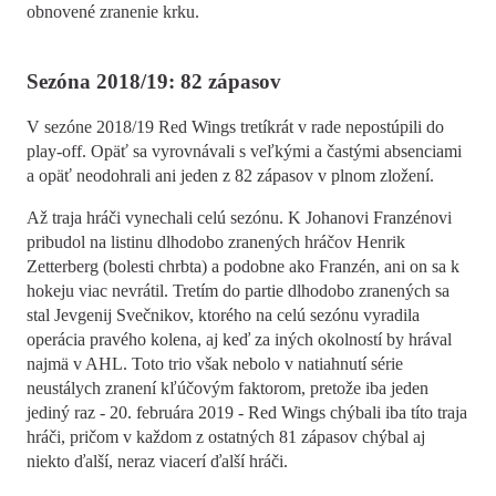
obnovené zranenie krku.
Sezóna 2018/19: 82 zápasov
V sezóne 2018/19 Red Wings tretíkrát v rade nepostúpili do
play-off. Opäť sa vyrovnávali s veľkými a častými absenciami
a opäť neodohrali ani jeden z 82 zápasov v plnom zložení.
Až traja hráči vynechali celú sezónu. K Johanovi Franzénovi
pribudol na listinu dlhodobo zranených hráčov Henrik
Zetterberg (bolesti chrbta) a podobne ako Franzén, ani on sa k
hokeju viac nevrátil. Tretím do partie dlhodobo zranených sa
stal Jevgenij Svečnikov, ktorého na celú sezónu vyradila
operácia pravého kolena, aj keď za iných okolností by hrával
najmä v AHL. Toto trio však nebolo v natiahnutí série
neustálych zranení kľúčovým faktorom, pretože iba jeden
jediný raz - 20. februára 2019 - Red Wings chýbali iba títo traja
hráči, pričom v každom z ostatných 81 zápasov chýbal aj
niekto ďalší, neraz viacerí ďalší hráči.