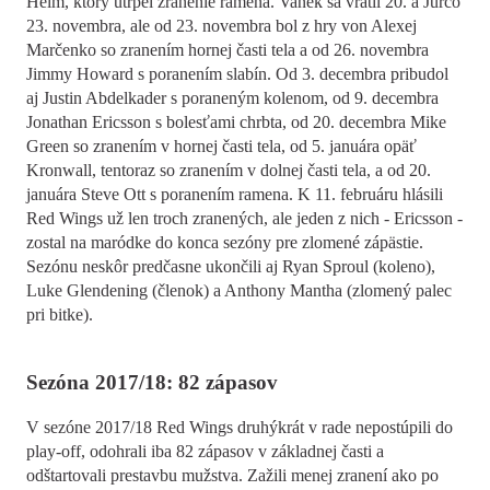
Helm, ktorý utrpel zranenie ramena. Vanek sa vrátil 20. a Jurčo
23. novembra, ale od 23. novembra bol z hry von Alexej
Marčenko so zranením hornej časti tela a od 26. novembra
Jimmy Howard s poranením slabín. Od 3. decembra pribudol
aj Justin Abdelkader s poraneným kolenom, od 9. decembra
Jonathan Ericsson s bolesťami chrbta, od 20. decembra Mike
Green so zranením v hornej časti tela, od 5. januára opäť
Kronwall, tentoraz so zranením v dolnej časti tela, a od 20.
januára Steve Ott s poranením ramena. K 11. februáru hlásili
Red Wings už len troch zranených, ale jeden z nich - Ericsson -
zostal na maródke do konca sezóny pre zlomené zápästie.
Sezónu neskôr predčasne ukončili aj Ryan Sproul (koleno),
Luke Glendening (členok) a Anthony Mantha (zlomený palec
pri bitke).
Sezóna 2017/18: 82 zápasov
V sezóne 2017/18 Red Wings druhýkrát v rade nepostúpili do
play-off, odohrali iba 82 zápasov v základnej časti a
odštartovali prestavbu mužstva. Zažili menej zranení ako po