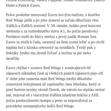
Helm a Patrick Eaves.
Práve posledne menovaný Eaves bol tým mužom, o ktorého
Red Wings prišli a po jeho zranení sa začala dlhočizná vlna
ďalších a ďalších zranení. V 58. minúte, krátko pred koncom
stretnutia a za rozhodnutého stavu 4:1, ho počas presilovky
Predators trafil do hlavy strelou z prvej zadák Roman Josi.
Eaves sa zložil k ľadu, otrasený na ňom zostal ležať a po chvíli
napätia bol z klziska odvezený na nosidlách. Tvrdý puk z
hokejky Josiho mu zlomil čeľusť a sezóna sa pre neho
skončila.
Eaves chýbal v zostave Red Wings v zostávajúcich 60
zápasoch základnej časti aj všetkých piatich zápasoch play-off.
V dobe jeho zranenia mali Red Wings medzi dlhodobo
zranenými hokejistami už zapísaného Jana Muršaka, ktorý si
pred štartom sezóny zlomil členok, ale miesto na súpiske nemal
isté, bojoval oň s viacerými ďalšími mladými hráčmi z AHL
počas predsezónneho kempu a preto sa nepovažoval za
pravidelne nastupujúceho hráča Red Wings.