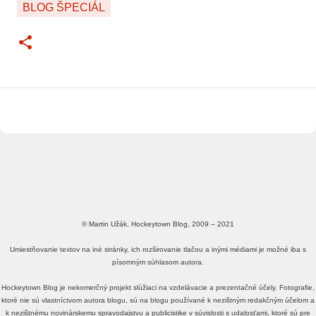
BLOG ŠPECIÁL
© Martin Užák, Hockeytown Blog, 2009 – 2021
Umiestňovanie textov na iné stránky, ich rozširovanie tlačou a inými médiami je možné iba s
písomným súhlasom autora.
Hockeytown Blog je nekomerčný projekt slúžiaci na vzdelávacie a prezentačné účely. Fotografie,
ktoré nie sú vlastníctvom autora blogu, sú na blogu používané k nezištným redakčným účelom a
k nezištnému novinárskemu spravodajstvu a publicistike v súvislosti s udalosťami, ktoré sú pre