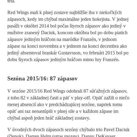
tela.
Red Wings mali k plnej zostave najbližšie iba v niekoľkých
zápasoch, kedy im chýbal maximálne jeden hokejista. V jednej
pasáži v októbri 2014 bol počas štyroch zápasov ako jediný v
mužstve zranený Daciuk, koncom októbra bol po dobu piatich
zápasov jediným hráčom na maródke Franzén, v jednom
zápase na konci novembra a v jednom na konci decembra ako
jediný absentoval brankár Gustavsson, vo februári 2015 bol po
dobu štyroch zápasov jediným hráčom mimo hry Franzén.
Sezóna 2015/16: 87 zápasov
V sezóne 2015/16 Red Wings odohrali 87 súťažných zápasov,
z toho 82 v základnej časti a päť v play-off. Opäť zažili o niečo
menej absencií ako v predchádzajúcej sezóne, napriek tomu
opäť ani raz nenastúpili v plnej sile a v každom zápase im
chýbal aspoň jeden hráč základnej zostavy.
V úvodných dvoch zápasoch sezóny chýbalo trio Pavel Daciuk
(členok), Darren Helm (otras mozgu), Danny DeKeyser