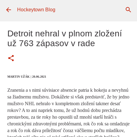
Preskočiť na hlavný obsah
Hockeytown Blog
Detroit nehral v plnom zložení
už 763 zápasov v rade
MARTIN UŽÁK
| 20.06.2021
Zranenia a s nimi súvisiace absencie patria k hokeju a nevyhnú
sa žiadnemu mužstvu. Dokážete si však predstaviť, že by jedno
mužstvo NHL nehralo v kompletnom zložení takmer desať
rokov? A to ani napriek tomu, že už hodnú dobu prechádza
prestavbou, za tie roky ho opustili už mnohí starší hráči s
chronickými zdravotnými problémami, rok čo rok sa omladzuje
a rok čo rok dáva príležitosť čoraz väčšiemu počtu mladíkov,