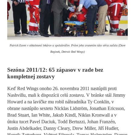
Patrick Eaves v obkolesení lekárov a spoluhráčov. Práve jeho zranením táto séria začala (Dave
Reginek, Detroit Red Wings)
Sezóna 2011/12: 65 zápasov v rade bez
kompletnej zostavy
Keď Red Wings onoho 26. novembra 2011 nastúpili proti
Nashvillu, mali k dispozícii celú zostavu. V bránke stál Jimmy
Howard a na lavičke mu robil náhradníka Ty Conklin, v
obrane nastúpilo sexteto Nicklas Lidstr
ö
m, Jonathan Ericsson,
Brad Stuart, Ian White, Jakub Kindl, Niklas Kronwall a v
útoku tucet Pavel Daciuk, Todd Bertuzzi, Johan Franzén,
Justin Abdelkader, Danny Cleary, Drew Miller, Jiří Hudler,
Henrik Zetterberg, Valtteri Filppula, Tomas Holmstr
ö
m, Darren