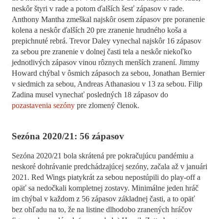
neskôr štyri
v rade a potom ďalších šesť zápasov v rade.
Anthony Mantha zmeškal najskôr osem zápasov pre poranenie
kolena a neskôr ďalších 20 pre zranenie hrudného koša a
prepichnuté rebrá. Trevor Daley vynechal najskôr 16 zápasov
za sebou pre zranenie v dolnej časti tela a neskôr niekoľko
jednotlivých zápasov vinou rôznych menších zranení. Jimmy
Howard
chýbal v ôsmich zápasoch za sebou, Jonathan Bernier
v siedmich za sebou, Andreas Athanasiou v 13 za sebou. Filip
Zadina musel vynechať posledných 18 zápasov do
pozastavenia sezóny
pre zlomený členok.
Sezóna 2020/21: 56 zápasov
Sezóna 2020/21 bola skrátená pre pokračujúcu pandémiu a
neskoré dohrávanie predchádzajúcej sezóny, začala až v januári
2021. Red Wings piatykrát za sebou nepostúpili do play-off a
opäť sa nedočkali kompletnej zostavy. Minimálne jeden hráč
im chýbal v každom z 56 zápasov základnej časti, a to opäť
bez ohľadu na to, že na listine dlhodobo zranených hráčov