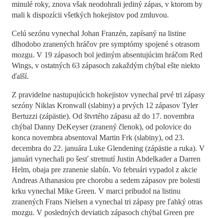
minulé roky, znova však neodohrali jediný zápas, v ktorom by
mali k dispozícii všetkých hokejistov pod zmluvou.
Celú sezónu vynechal Johan Franzén, zapísaný na listine
dlhodobo zranených hráčov pre symptómy spojené s otrasom
mozgu. V 19 zápasoch bol jediným absentujúcim hráčom Red
Wings, v ostatných 63 zápasoch zakaždým chýbal ešte niekto
ďalší.
Z pravidelne nastupujúcich hokejistov vynechal prvé tri zápasy
sezóny Niklas Kronwall (slabiny) a prvých 12 zápasov Tyler
Bertuzzi (zápästie). Od štvrtého zápasu až do 17. novembra
chýbal Danny DeKeyser (zranený členok), od polovice do
konca novembra absentoval Martin Frk (slabiny), od 23.
decembra do 22. januára Luke Glendening (zápästie a ruka). V
januári vynechali po šesť stretnutí Justin Abdelkader a Darren
Helm, obaja pre zranenie slabín. Vo februári vypadol z akcie
Andreas Athanasiou pre chorobu a sedem zápasov pre bolesti
krku vynechal Mike Green. V marci pribudol na listinu
zranených Frans Nielsen a vynechal tri zápasy pre ľahký otras
mozgu. V posledných deviatich zápasoch chýbal Green pre