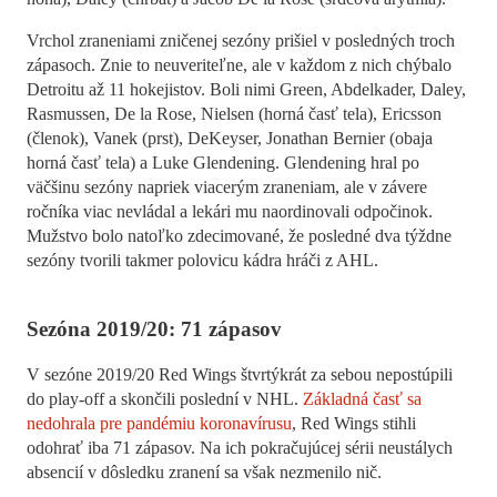
Vrchol zraneniami zničenej sezóny prišiel v posledných troch
zápasoch. Znie to neuveriteľne, ale v každom z nich chýbalo
Detroitu až 11 hokejistov. Boli nimi Green, Abdelkader, Daley,
Rasmussen, De la Rose, Nielsen (horná časť tela), Ericsson
(členok), Vanek (prst), DeKeyser, Jonathan Bernier (obaja
horná časť tela) a Luke Glendening. Glendening hral po
väčšinu sezóny napriek viacerým zraneniam, ale v závere
ročníka viac nevládal a lekári mu naordinovali odpočinok.
Mužstvo bolo natoľko zdecimované, že posledné dva týždne
sezóny tvorili takmer polovicu kádra hráči z AHL.
Sezóna 2019/20: 71 zápasov
V sezóne 2019/20 Red Wings štvrtýkrát za sebou nepostúpili
do play-off a skončili poslední v NHL.
Základná časť sa
nedohrala pre pandémiu koronavírusu
, Red Wings stihli
odohrať iba 71 zápasov. Na ich pokračujúcej sérii neustálych
absencií v dôsledku zranení sa však nezmenilo nič.