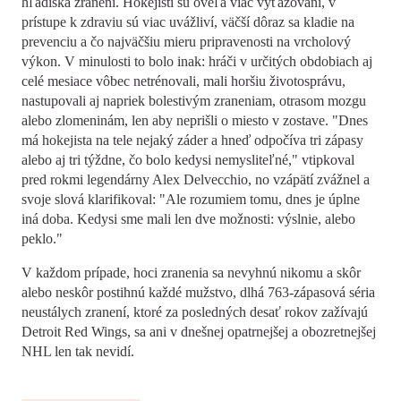
hľadiska zranení. Hokejisti sú oveľa viac vyťažovaní, v
prístupe k zdraviu sú viac uvážliví, väčší dôraz sa kladie na
prevenciu a čo najväčšiu mieru pripravenosti na vrcholový
výkon. V minulosti to bolo inak: hráči v určitých obdobiach aj
celé mesiace vôbec netrénovali, mali horšiu životosprávu,
nastupovali aj napriek bolestivým zraneniam, otrasom mozgu
alebo zlomeninám, len aby neprišli o miesto v zostave. "Dnes
má hokejista na tele nejaký záder a hneď odpočíva tri zápasy
alebo aj tri týždne, čo bolo kedysi nemysliteľné," vtipkoval
pred rokmi legendárny Alex Delvecchio, no vzápätí zvážnel a
svoje slová klarifikoval: "Ale rozumiem tomu, dnes je úplne
iná doba. Kedysi sme mali len dve možnosti: výslnie, alebo
peklo."
V každom prípade, hoci zranenia sa nevyhnú nikomu a skôr
alebo neskôr postihnú každé mužstvo, dlhá 763-zápasová séria
neustálych zranení, ktoré za posledných desať rokov zažívajú
Detroit Red Wings, sa ani v dnešnej opatrnejšej a obozretnejšej
NHL len tak nevidí.