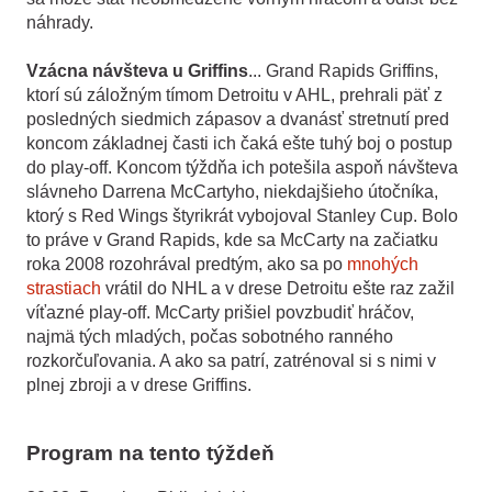
náhrady.
Vzácna návšteva u Griffins
... Grand Rapids Griffins,
ktorí sú záložným tímom Detroitu v AHL, prehrali päť z
posledných siedmich zápasov a dvanásť stretnutí pred
koncom základnej časti ich čaká ešte tuhý boj o postup
do play-off. Koncom týždňa ich potešila aspoň návšteva
slávneho Darrena McCartyho, niekdajšieho útočníka,
ktorý s Red Wings štyrikrát vybojoval Stanley Cup. Bolo
to práve v Grand Rapids, kde sa McCarty na začiatku
roka 2008 rozohrával predtým, ako sa po
mnohých
strastiach
vrátil do NHL a v drese Detroitu ešte raz zažil
víťazné play-off. McCarty prišiel povzbudiť hráčov,
najmä tých mladých, počas sobotného ranného
rozkorčuľovania. A ako sa patrí, zatrénoval si s nimi v
plnej zbroji a v drese Griffins.
Program na tento týždeň