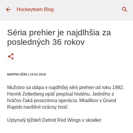
Preskočiť na hlavný obsah
Hockeytown Blog
Séria prehier je najdlhšia za
posledných 36 rokov
MARTIN UŽÁK
| 19.03.2018
Mužstvo sa utápa v najdlhšej sérii prehier od roku 1982.
Henrik Zetterberg opäť prepísal históriu. Jedného z
hráčov čaká posezónna operácia. Mladíkov v Grand
Rapids navštívil vzácny hosť.
Uplynulý týždeň Detroit Red Wings v skratke: