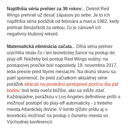
Najdlhšia séria prehier za 36 rokov
... Detroit Red
Wings prehrali už desať zápasov po sebe. Je to ich
najdlhšia séria porážok od februára a marca 1982, kedy
prehrali štrnásťkrát za sebou, čo je zároveň ich
negatívny klubový rekord.
Matematická eliminácia začala
... Dlhá séria prehier
urýchlila stratu čo i len teoretickej šance na postup do
play-off. Niežeby bol postup Red Wings reálny: na
postupovej priečke boli naposledy 19. novembra 2017,
teda presne pred štyrmi mesiacmi. Na druhú stranu sa
patrí spomenúť, že pred začiatkom aktuálnej série
porážok
strácali na poslednú postupovú pozíciu iba päť
bodov
; boli teda oveľa bližšie, ako sa môže zdať.
Každopádne, porážkou v Los Angeles definitívne prišli o
možnosť postúpiť do play-off automaticky - z tretieho
miesta Atlantickej divízie. V tomto týždni prídu aj o
teoretickú možnosť na postup z ôsmeho miesta vo
Východnej konferencii.