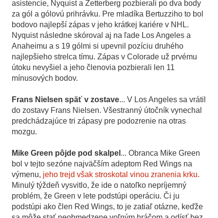
asistencie, Nyquist a Zetterberg pozbierali po dva body
za gól a gólovú prihrávku. Pre mladíka Bertuzziho to bol
bodovo najlepší zápas v jeho krátkej kariére v NHL.
Nyquist následne skóroval aj na ľade Los Angeles a
Anaheimu a s 19 gólmi si upevnil pozíciu druhého
najlepšieho strelca tímu. Zápas v Colorade už prvému
útoku nevyšiel a jeho členovia pozbierali len 11
mínusových bodov.
Frans Nielsen späť v zostave
... V Los Angeles sa vrátil
do zostavy Frans Nielsen. Všestranný útočník vynechal
predchádzajúce tri zápasy pre podozrenie na otras
mozgu.
Mike Green pôjde pod skalpel
... Obranca Mike Green
bol v tejto sezóne najväčším adeptom Red Wings na
výmenu,
jeho trejd však stroskotal vinou zranenia krku
.
Minulý týždeň vysvitlo, že ide o natoľko nepríjemný
problém, že Green v lete podstúpi operáciu. Či ju
podstúpi ako člen Red Wings, to je zatiaľ otázne, keďže
sa môže stať neobmedzene voľným hráčom a odísť bez