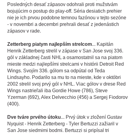
Posledných desať zápasov odohrali proti mužstvám
bojujúcim o postup do play-off. Séria desiatich prehier
nie je ich prvou podobne temnou fazónou v tejto sezóne
- v novembri a decembri prehrali desať z jedenástich
zápasov v rade.
Zetterberg piatym najlepším strelcom
... Kapitán
Henrik Zetterberg strelil v zápase v San Jose svoj 336.
gól v základnej časti NHL a osamostatnil sa na piatom
mieste medzi najlepšími strelcami v histórii Detroit Red
Wings. Svojím 336. gólom sa odpútal od Teda
Lindsayho. Podarilo sa mu to na mieste, kde v októbri
2002 strelil svoj prvý gól v NHL. Viac gólov v drese Red
Wings nastrieľali iba Gordie Howe (786), Steve
Yzerman (692), Alex Delvecchio (456) a Sergej Fiodorov
(400).
Dve tváre prvého útoku
... Prvý útok v zložení Gustav
Nyquist - Henrik Zetterberg - Tyler Bertuzzi zažiaril v
San Jose siedmimi bodmi. Bertuzzi si pripísal tri