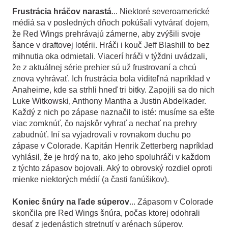
Frustrácia hráčov narastá
... Niektoré severoamerické
médiá sa v posledných dňoch pokúšali vytvárať dojem,
že Red Wings prehrávajú zámerne, aby zvýšili svoje
šance v draftovej lotérii. Hráči i kouč Jeff Blashill to bez
mihnutia oka odmietali. Viacerí hráči v týždni uvádzali,
že z aktuálnej série prehier sú už frustrovaní a chcú
znova vyhrávať. Ich frustrácia bola viditeľná napríklad v
Anaheime, kde sa strhli hneď tri bitky. Zapojili sa do nich
Luke Witkowski, Anthony Mantha a Justin Abdelkader.
Každý z nich po zápase naznačil to isté: musíme sa ešte
viac zomknúť, čo najskôr vyhrať a nechať na prehry
zabudnúť. Iní sa vyjadrovali v rovnakom duchu po
zápase v Colorade. Kapitán Henrik Zetterberg napríklad
vyhlásil, že je hrdý na to, ako jeho spoluhráči v každom
z týchto zápasov bojovali. Aký to obrovský rozdiel oproti
mienke niektorých médií (a časti fanúšikov).
Koniec šnúry na ľade súperov
... Zápasom v Colorade
skončila pre Red Wings šnúra, počas ktorej odohrali
desať z jedenástich stretnutí v arénach súperov.