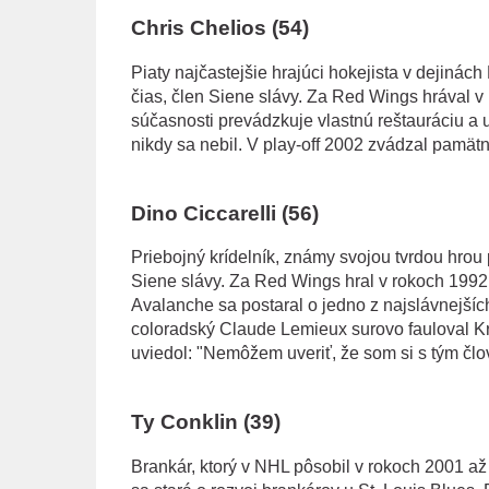
Chris Chelios (54)
Piaty najčastejšie hrajúci hokejista v dejinác
čias, člen Siene slávy. Za Red Wings hrával v
súčasnosti prevádzkuje vlastnú reštauráciu a u
nikdy sa nebil. V play-off 2002 zvádzal pam
Dino Ciccarelli (56)
Priebojný krídelník, známy svojou tvrdou hrou
Siene slávy. Za Red Wings hral v rokoch 1992 a
Avalanche sa postaral o jedno z najslávnejších
coloradský Claude Lemieux surovo fauloval Krisa
uviedol: "Nemôžem uveriť, že som si s tým čl
Ty Conklin (39)
Brankár, ktorý v NHL pôsobil v rokoch 2001 až