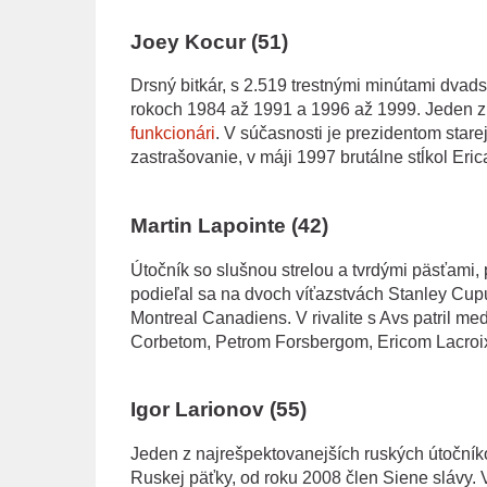
Joey Kocur (51)
Drsný bitkár, s 2.519 trestnými minútami dvads
rokoch 1984 až 1991 a 1996 až 1999. Jeden z
funkcionári
. V súčasnosti je prezidentom stare
zastrašovanie, v máji 1997 brutálne stĺkol Eri
Martin Lapointe (42)
Útočník so slušnou strelou a tvrdými päsťami, 
podieľal sa na dvoch víťazstvách Stanley Cupu
Montreal Canadiens. V rivalite s Avs patril med
Corbetom, Petrom Forsbergom, Ericom Lacr
Igor Larionov (55)
Jeden z najrešpektovanejších ruských útočník
Ruskej päťky, od roku 2008 člen Siene slávy. V