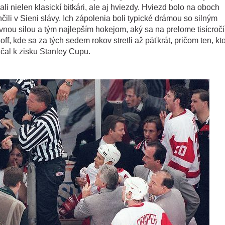
li nielen klasickí bitkári, ale aj hviezdy. Hviezd bolo na oboch
li v Sieni slávy. Ich zápolenia boli typické drámou so silným
nou silou a tým najlepším hokejom, aký sa na prelome tisícročí 
ff, kde sa za tých sedem rokov stretli až päťkrát, pričom ten, kt
áčal k zisku Stanley Cupu.