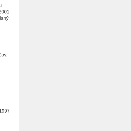
u
 2001
daný
čov,
ú
 1997