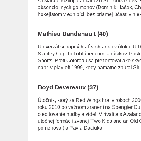
sa stará o rozvoj brankárov u St. Louis Blues. 
absencie iných gólmanov (Dominik Hašek, Ch
hokejistom v exhibícii bez priamej účasti v nie
Mathieu Dandenault (40)
Univerzál schopný hrať v obrane i v útoku. U R
Stanley Cup, bol obľúbencom fanúšikov. Posle
Sports. Proti Coloradu sa prezentoval ako skvos
napr. v play-off 1999, kedy pamätne zbúral Sh
Boyd Devereaux (37)
Útočník, ktorý za Red Wings hral v rokoch 2000
roku 2010 po vážnom zranení na Spengler Cupe
o editovanie hudby a videí. V rivalite s Avala
útočnej formácii zvanej 'Two Kids and an Old Go
pomenoval) a Pavla Daciuka.