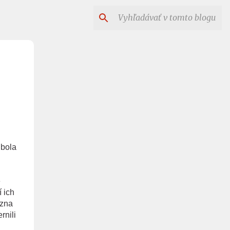
 bola
e
 ich
ízna
rnili