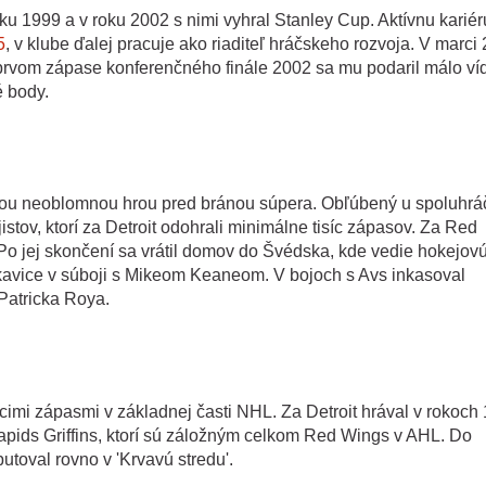
ku 1999 a v roku 2002 s nimi vyhral Stanley Cup. Aktívnu kariér
5
, v klube ďalej pracuje ako riaditeľ hráčskeho rozvoja. V marci
V prvom zápase konferenčného finále 2002 sa mu podaril málo ví
é body.
ou neoblomnou hrou pred bránou súpera. Obľúbený u spoluhrá
stov, ktorí za Detroit odohrali minimálne tisíc zápasov. Za Red
 Po jej skončení sa vrátil domov do Švédska, kde vedie hokejov
rukavice v súboji s Mikeom Keaneom. V bojoch s Avs inkasoval
Patricka Roya.
sícimi zápasmi v základnej časti NHL. Za Detroit hrával v rokoch
apids Griffins, ktorí sú záložným celkom Red Wings v AHL. Do
butoval rovno v 'Krvavú stredu'.