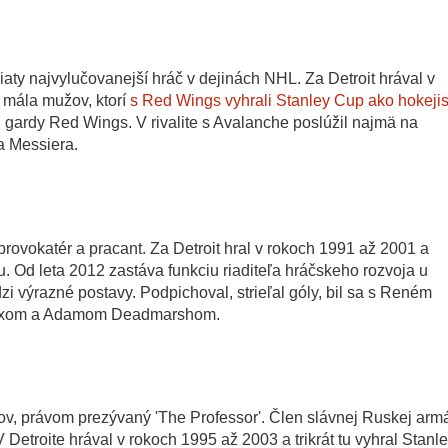
iaty najvylučovanejší hráč v dejinách NHL. Za Detroit hrával v
 mála mužov, ktorí
s Red Wings vyhrali Stanley Cup ako hokejist
j gardy Red Wings. V rivalite s Avalanche poslúžil najmä na
ca Messiera.
provokatér a pracant. Za Detroit hral v rokoch 1991 až 2001 a
. Od leta 2012 zastáva funkciu riaditeľa hráčskeho rozvoja u
zi výrazné postavy. Podpichoval, strieľal góly, bil sa s Reném
oixom a Adamom Deadmarshom.
ov, právom prezývaný 'The Professor'. Člen slávnej Ruskej arm
 Detroite hrával v rokoch 1995 až 2003 a trikrát tu vyhral Stanl