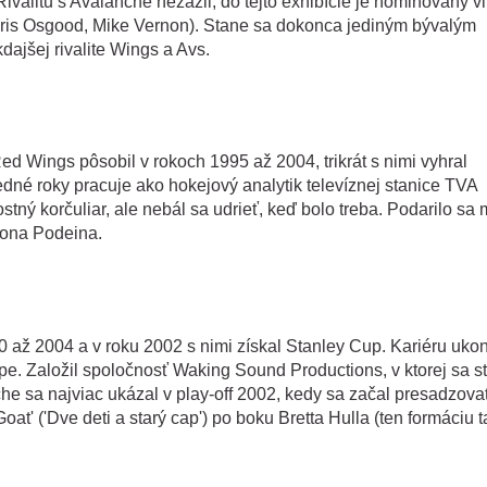
Rivalitu s Avalanche nezažil, do tejto exhibície je nominovaný v
ris Osgood, Mike Vernon). Stane sa dokonca jediným bývalým
kdajšej rivalite Wings a Avs.
ed Wings pôsobil v rokoch 1995 až 2004, trikrát s nimi vyhral
dné roky pracuje ako hokejový analytik televíznej stanice TVA
tný korčuliar, ale nebál sa udrieť, keď bolo treba. Podarilo sa 
jona Podeina.
 až 2004 a v roku 2002 s nimi získal Stanley Cup. Kariéru ukon
. Založil spoločnosť Waking Sound Productions, v ktorej sa s
nche sa najviac ukázal v play-off 2002, kedy sa začal presadzova
at' ('Dve deti a starý cap') po boku Bretta Hulla (ten formáciu t