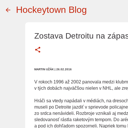
Hockeytown Blog
Zostava Detroitu na zápas
MARTIN UŽÁK
| 26.02.2016
V rokoch 1996 až 2002 panovala medzi klubmi 
v tých dobách najväčšou nielen v NHL, ale zr
Hráči sa vtedy napádali v médiách, na dresoch 
museli po Detroite jazdiť v sprievode policajn
zo srdca nenávideli. Rozbroje vznikali aj medz
sledovanosť rástla raketovým tempom. Do arén p
a pod ich dohľadom spozorneli. Napriek tomu 