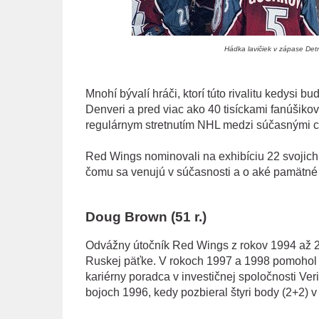
Hádka lavičiek v zápase Det
Mnohí bývalí hráči, ktorí túto rivalitu kedysi 
Denveri a pred viac ako 40 tisíckami fanúšik
regulárnym stretnutím NHL medzi súčasnými 
Red Wings nominovali na exhibíciu 22 svojich bý
čomu sa venujú v súčasnosti a o aké pamätné 
Doug Brown (51 r.)
Odvážny útočník Red Wings z rokov 1994 až 20
Ruskej päťke. V rokoch 1997 a 1998 pomohol 
kariérny poradca v investičnej spoločnosti Veri
bojoch 1996, kedy pozbieral štyri body (2+2) v