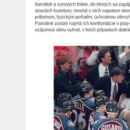
šarvátok a surových bitiek, do ktorých sa zapája
stranách kvantum; mnohé z nich napokon skonči
príbehom, fyzickým poňatím, úchvatnou ofenzív
Pamätné zostali najmä ich konfrontácie v play-o
vzájomnú sériu vyhral, v troch prípadoch dokr