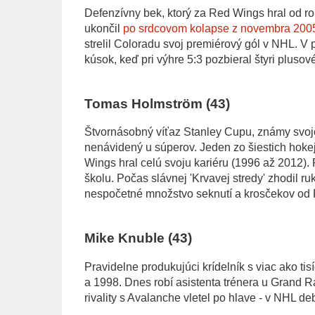
Defenzívny bek, ktorý za Red Wings hral od ro
ukončil
po srdcovom kolapse z novembra 200
strelil Coloradu svoj premiérový gól v NHL. 
kúsok, keď pri výhre 5:3 pozbieral štyri plusov
Tomas Holmström (43)
Štvornásobný víťaz Stanley Cupu, známy svoj
nenávidený u súperov. Jeden zo šiestich hokeji
Wings hral celú svoju kariéru (1996 až 2012).
školu. Počas slávnej 'Krvavej stredy' zhodil 
nespočetné množstvo seknutí a krosčekov od 
Mike Knuble (43)
Pravidelne produkujúci krídelník s viac ako ti
a 1998. Dnes robí asistenta trénera u Grand R
rivality s Avalanche vletel po hlave - v NHL de