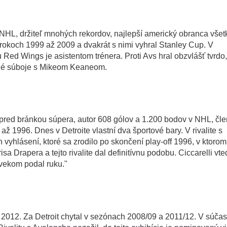
h NHL, držiteľ mnohých rekordov, najlepší americký obranca vše
 rokoch 1999 až 2009 a dvakrát s nimi vyhral Stanley Cup. V
 Red Wings je asistentom trénera. Proti Avs hral obzvlášť tvrdo,
ätné súboje s Mikeom Keaneom.
 pred bránkou súpera, autor 608 gólov a 1.200 bodov v NHL, čle
ž 1996. Dnes v Detroite vlastní dva športové bary. V rivalite s
 vyhlásení, ktoré sa zrodilo po skončení play-off 1996, v ktorom
 Drapera a tejto rivalite dal definitívnu podobu. Ciccarelli vte
ovekom podal ruku."
 2012. Za Detroit chytal v sezónach 2008/09 a 2011/12. V súčas