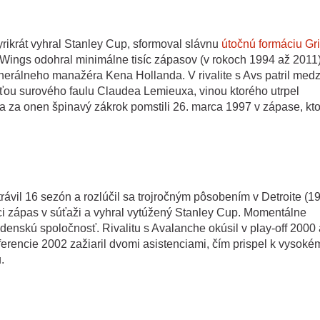
tyrikrát vyhral Stanley Cup, sformoval slávnu
útočnú formáciu Gr
d Wings odohral minimálne tisíc zápasov (v rokoch 1994 až 2011)
erálneho manažéra Kena Hollanda. V rivalite s Avs patril medz
eťou surového faulu Claudea Lemieuxa, vinou ktorého utrpel
za onen špinavý zákrok pomstili 26. marca 1997 v zápase, kto
rávil 16 sezón a rozlúčil sa trojročným pôsobením v Detroite (1
ci zápas v súťaži a vyhral vytúžený Stanley Cup. Momentálne
denskú spoločnosť. Rivalitu s Avalanche okúsil v play-off 2000 
rencie 2002 zažiaril dvomi asistenciami, čím prispel k vysoké
.