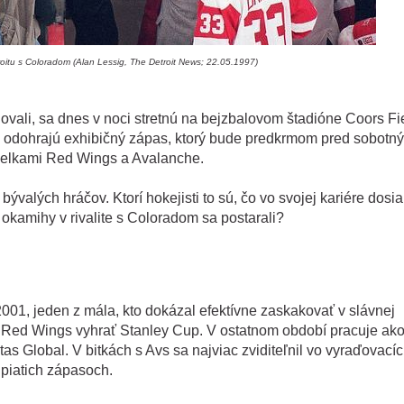
roitu s Coloradom (Alan Lessig, The Detroit News; 22.05.1997)
budovali, sa dnes v noci stretnú na bejzbalovom štadióne Coors Fi
ov odohrajú exhibičný zápas, ktorý bude predkrmom pred sobotn
celkami Red Wings a Avalanche.
valých hráčov. Ktorí hokejisti to sú, čo vo svojej kariére dosiah
okamihy v rivalite s Coloradom sa postarali?
01, jeden z mála, kto dokázal efektívne zaskakovať v slávnej
Red Wings vyhrať Stanley Cup. V ostatnom období pracuje ak
tas Global. V bitkách s Avs sa najviac zviditeľnil vo vyraďovací
 piatich zápasoch.