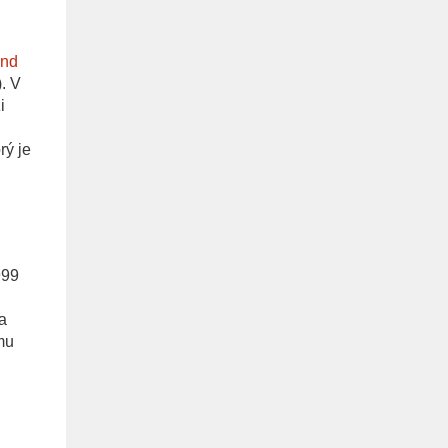
ind
. V
i
rý je
999
a
mu