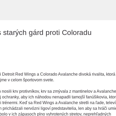
Preskočiť na hlavný obsah
 starých gárd proti Coloradu
Detroit Red Wings a Colorado Avalanche divoká rivalita, ktorá
ejme v celom športovom svete.
nosili krv protivníkov, krv sa zmývala z mantinelov a Avalanch
ej ochranky, aby ich náhodou nenapadli tamojší fanúšikovia, ktorí
i trénermi. Keď sa Red Wings a Avalanche stretli na ľade, telev
richádzali nervózni ligoví predstavitelia, len aby sa hráči umie
bolo v ich zápasoch plno vyhrotených stretov, neprehľadných