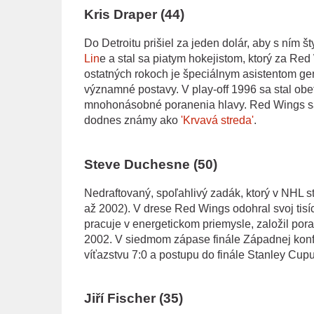
Kris Draper (44)
Do Detroitu prišiel za jeden dolár, aby s ním š
Lin
e a stal sa piatym hokejistom, ktorý za Re
ostatných rokoch je špeciálnym asistentom gen
významné postavy. V play-off 1996 sa stal ob
mnohonásobné poranenia hlavy. Red Wings sa 
dodnes známy ako
'Krvavá streda'
.
Steve Duchesne (50)
Nedraftovaný, spoľahlivý zadák, ktorý v NHL st
až 2002). V drese Red Wings odohral svoj tisí
pracuje v energetickom priemysle, založil pora
2002. V siedmom zápase finále Západnej konfe
víťazstvu 7:0 a postupu do finále Stanley Cupu
Jiří Fischer (35)