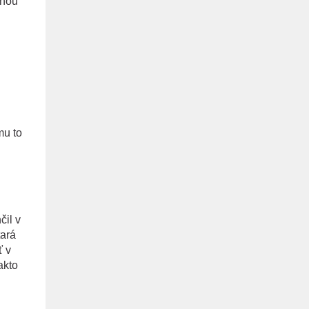
inou
mu to
čil v
tará
ť v
akto