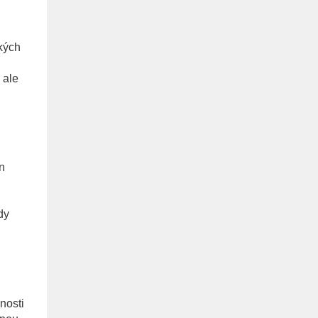
tkých
 ale
n
dy
nosti