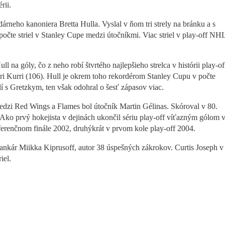
rii.
rneho kanoniera Bretta Hulla. Vyslal v ňom tri strely na bránku a s
 počte striel v Stanley Cupe medzi útočníkmi. Viac striel v play-off NH
l na góly, čo z neho robí štvrtého najlepšieho strelca v histórii play-of
ri Kurri (106). Hull je okrem toho rekordérom Stanley Cupu v počte
lí s Gretzkym, ten však odohral o šesť zápasov viac.
edzi Red Wings a Flames bol útočník Martin Gélinas. Skóroval v 80.
Ako prvý hokejista v dejinách ukončil sériu play-off víťazným gólom 
onferenčnom finále 2002, druhýkrát v prvom kole play-off 2004.
ankár Miikka Kiprusoff, autor 38 úspešných zákrokov. Curtis Joseph v
iel.