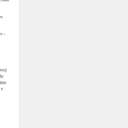
ov
v -
rvej
du
tine
 v
a