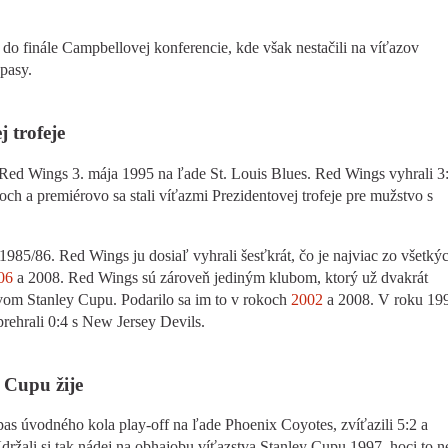
 do finále Campbellovej konferencie, kde však nestačili na víťazov
pasy.
 trofeje
 Red Wings 3. mája 1995 na ľade St. Louis Blues. Red Wings vyhrali 3:
ch a premiérovo sa stali víťazmi Prezidentovej trofeje pre mužstvo s
985/86. Red Wings ju dosiaľ vyhrali šesťkrát, čo je najviac zo všetký
06
a 2008. Red Wings sú zároveň jediným klubom, ktorý už dvakrát
stvom Stanley Cupu. Podarilo sa im to v rokoch
2002
a 2008. V roku 19
rehrali 0:4 s New Jersey Devils.
 Cupu žije
pas úvodného kola play-off na ľade Phoenix Coyotes, zvíťazili 5:2 a
Udržali si tak nádej na obhajobu víťazstva Stanley Cupu 1997, hoci to n