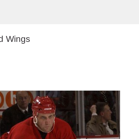
Preskočiť na hlavný obsah
ed Wings