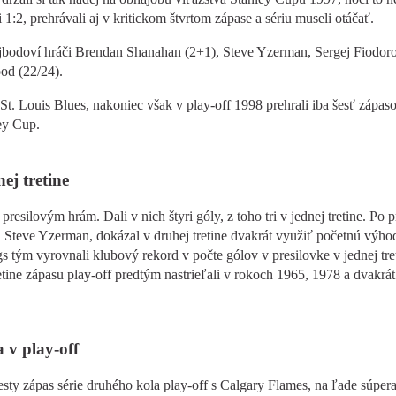
 1:2, prehrávali aj v kritickom štvrtom zápase a sériu museli otáčať.
rojbodoví hráči Brendan Shanahan (2+1), Steve Yzerman, Sergej Fiodor
od (22/24).
St. Louis Blues, nakoniec však v play-off 1998 prehrali iba šesť zápaso
ey Cup.
ej tretine
silovým hrám. Dali v nich štyri góly, z toho tri v jednej tretine. Po p
tán Steve Yzerman, dokázal v druhej tretine dvakrát využiť početnú výho
tým vyrovnali klubový rekord v počte gólov v presilovke v jednej tre
retine zápasu play-off predtým nastrieľali v rokoch 1965, 1978 a dvakrát
 v play-off
sty zápas série druhého kola play-off s Calgary Flames, na ľade súper