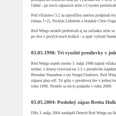
ľahké - po troch zápasoch série s Coyotes prehrávali
Pod víťazstvo 5:2 sa najväčšou mierou podpísali t
(obaja 1+2), Nicklas Lidström a brankár Chris Osgo
Red Wings neskôr prehrávali aj na začiatku série so 
po dva v prvých troch kolách - a opäť vyhrali Stanl
03.05.1998: Tri využité presilovky v jedn
Red Wings uspeli onoho 3. mája 1998 najmä vďaka pre
tretine, v ktorej vyrovnal na 1:1 v presilovke kapi
Brendan Shanahan a raz Sergej Fiodorov. Red Wings 
zápasu play-off. Tri góly v presilovej hre v jednej t
roku 1996. Neskôr sa im to podarilo v roku 2009.
03.05.2004: Posledný zápas Bretta Hulla
Dňa 3. mája 2004 nastúpili Detroit Red Wings na šie