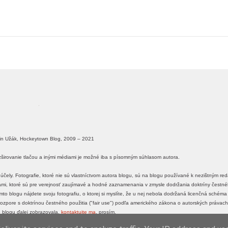
in Užák, Hockeytown Blog, 2009 – 2021
ozširovanie tlačou a inými médiami je možné iba s písomným súhlasom autora.
účely. Fotografie, ktoré nie sú vlastníctvom autora blogu, sú na blogu používané k nezištným r
ťami, ktoré sú pre verejnosť zaujímavé a hodné zaznamenania v zmysle dodržania doktríny čestného
o blogu nájdete svoju fotografiu, o ktorej si myslíte, že u nej nebola dodržaná licenčná schém
 v rozpore s doktrínou čestného použitia ("fair use") podľa amerického zákona o autorských právach
 blogu ďalej zobrazovala,
kontaktujte ma
, prosím.