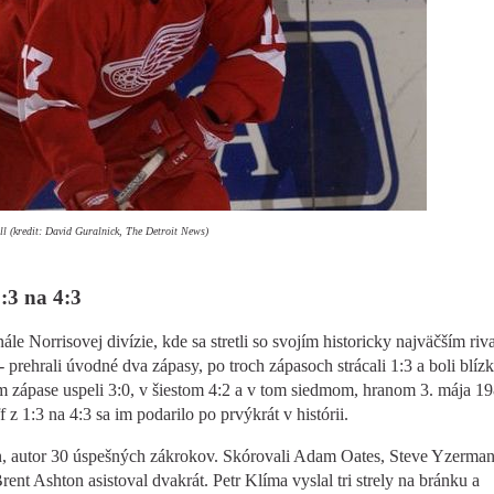
ll (kredit: David Guralnick, The Detroit News)
1:3 na 4:3
ále Norrisovej divízie, kde sa stretli so svojím historicky najväčším riv
prehrali úvodné dva zápasy, po troch zápasoch strácali 1:3 a boli blíz
om zápase uspeli 3:0, v šiestom 4:2 a v tom siedmom, hranom 3. mája 19
 z 1:3 na 4:3 sa im podarilo po prvýkrát v histórii.
, autor 30 úspešných zákrokov. Skórovali Adam Oates, Steve Yzerman
Brent Ashton asistoval dvakrát. Petr Klíma vyslal tri strely na bránku a