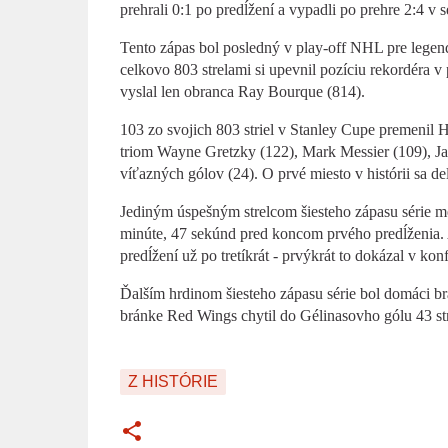
prehrali 0:1 po predĺžení a vypadli po prehre 2:4 v sé
Tento zápas bol posledný v play-off NHL pre legendá
celkovo 803 strelami si upevnil pozíciu rekordéra v
vyslal len obranca Ray Bourque (814).
103 zo svojich 803 striel v Stanley Cupe premenil Hul
triom Wayne Gretzky (122), Mark Messier (109), Ja
víťazných gólov (24). O prvé miesto v histórii sa de
Jediným úspešným strelcom šiesteho zápasu série m
minúte, 47 sekúnd pred koncom prvého predĺženia. 
predĺžení už po tretíkrát - prvýkrát to dokázal v k
Ďalším hrdinom šiesteho zápasu série bol domáci br
bránke Red Wings chytil do Gélinasovho gólu 43 str
Z HISTÓRIE