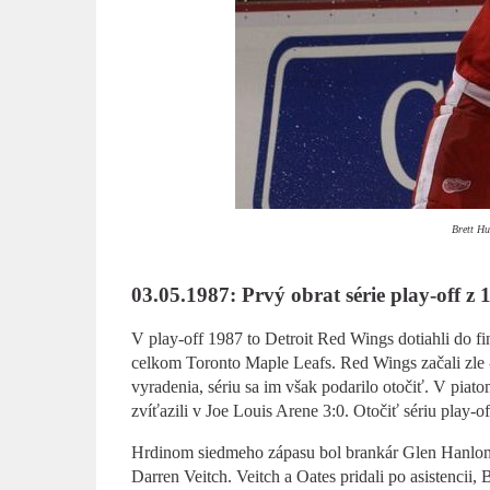
Brett Hu
03.05.1987: Prvý obrat série play-off z 
V play-off 1987 to Detroit Red Wings dotiahli do fin
celkom Toronto Maple Leafs. Red Wings začali zle - 
vyradenia, sériu sa im však podarilo otočiť. V piat
zvíťazili v Joe Louis Arene 3:0. Otočiť sériu play-off
Hrdinom siedmeho zápasu bol brankár Glen Hanlon
Darren Veitch. Veitch a Oates pridali po asistencii, 