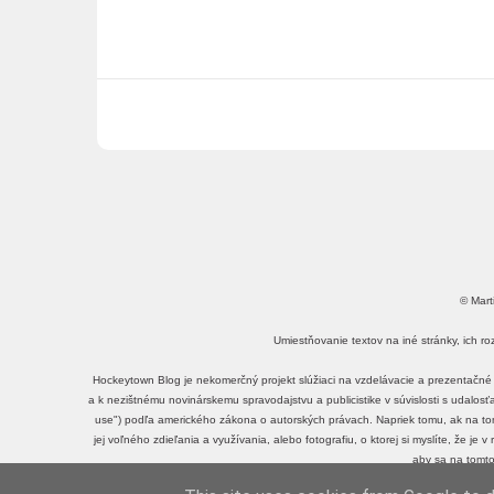
© Mart
Umiestňovanie textov na iné stránky, ich r
Hockeytown Blog je nekomerčný projekt slúžiaci na vzdelávacie a prezentačné 
a k nezištnému novinárskemu spravodajstvu a publicistike v súvislosti s udalos
use") podľa amerického zákona o autorských právach. Napriek tomu, ak na tomt
jej voľného zdieľania a využívania, alebo fotografiu, o ktorej si myslíte, že je
aby sa na tomto