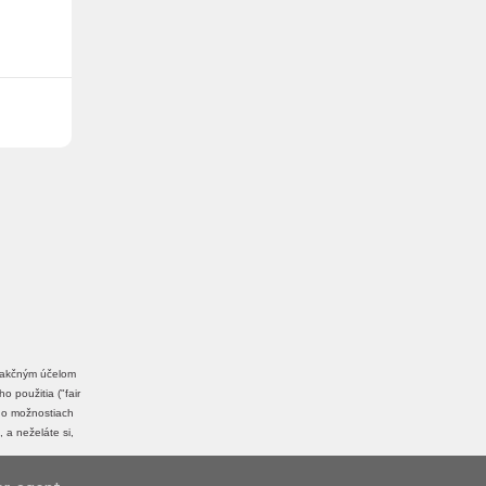
edakčným účelom
 použitia ("fair
a o možnostiach
, a neželáte si,