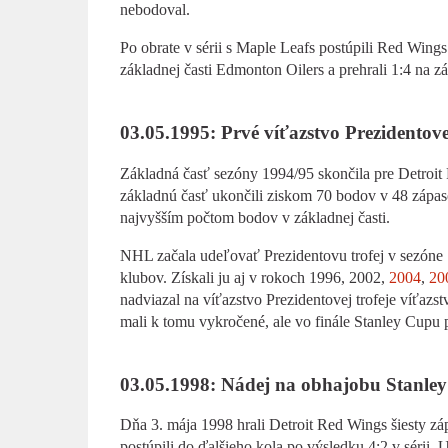
nebodoval.
Po obrate v sérii s Maple Leafs postúpili Red Wings
základnej časti Edmonton Oilers a prehrali 1:4 na zá
03.05.1995: Prvé víťazstvo Prezidentovej
Základná časť sezóny 1994/95 skončila pre Detroit
základnú časť ukončili ziskom 70 bodov v 48 zápaso
najvyšším počtom bodov v základnej časti.
NHL začala udeľovať Prezidentovu trofej v sezóne 1
klubov. Získali ju aj v rokoch 1996, 2002,
2004
,
20
nadviazal na víťazstvo Prezidentovej trofeje víťaz
mali k tomu vykročené, ale vo finále Stanley Cupu p
03.05.1998: Nádej na obhajobu Stanley
Dňa 3. mája 1998 hrali Detroit Red Wings šiesty zá
postúpili do ďalšieho kola po výsledku 4:2 v sérii. 