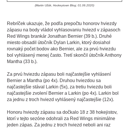
(Martin Užák, Hockeytown Blog; 01.06.2020)
Rebríček ukazuje, že podľa prepočtu honorov hviezdy
zápasu na body vládol vyhlasovaniu hviezd v zápasoch
Red Wings brankár Jonathan Bernier (39 b.). Druhé
miesto obsadil útočník Dylan Larkin, ktorý dosiahol
rovnaký počet bodov ako Bernier, ale za prvú hviezdu
bol vyhlásený menej často. Tretí skončil útočník Anthony
Mantha (33 b.).
Za prvú hviezdu zápasu boli najčastejšie vyhlásení
Bernier a Mantha (po 4x). Druhou hviezdou sa
najčastejšie stával Larkin (5x), za tretiu hviezdu boli
najčastejšie zvolení Bernier a Larkin (po 4x). Larkin bol
za jednu z troch hviezd vyhlásený najčastejšie (12x).
Honoru hviezdy zápasu sa dočkalo 18 z 38 hokejistov,
ktorí v tejto sezóne odohrali za Red Wings minimálne
jeden zápas. Za jednu z troch hviezd neboli ani raz