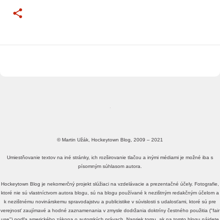
© Martin Užák, Hockeytown Blog, 2009 – 2021
Umiestňovanie textov na iné stránky, ich rozširovanie tlačou a inými médiami je možné iba s
písomným súhlasom autora.
Hockeytown Blog je nekomerčný projekt slúžiaci na vzdelávacie a prezentačné účely. Fotografie,
ktoré nie sú vlastníctvom autora blogu, sú na blogu používané k nezištným redakčným účelom a
k nezištnému novinárskemu spravodajstvu a publicistike v súvislosti s udalosťami, ktoré sú pre
verejnosť zaujímavé a hodné zaznamenania v zmysle dodržania doktríny čestného použitia ("fair
use") podľa amerického zákona o autorských právach. Napriek tomu, ak na tomto blogu nájdete