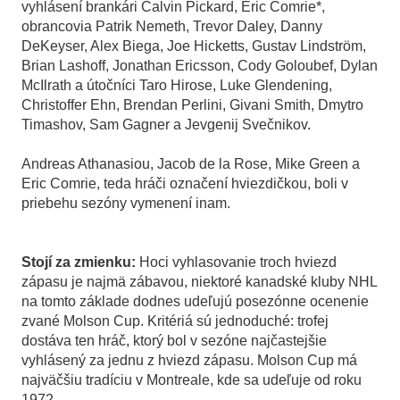
vyhlásení brankári Calvin Pickard, Eric Comrie*,
obrancovia Patrik Nemeth, Trevor Daley, Danny
DeKeyser, Alex Biega, Joe Hicketts, Gustav Lindström,
Brian Lashoff, Jonathan Ericsson, Cody Goloubef, Dylan
McIlrath a útočníci Taro Hirose, Luke Glendening,
Christoffer Ehn, Brendan Perlini, Givani Smith, Dmytro
Timashov, Sam Gagner a Jevgenij Svečnikov.
Andreas Athanasiou, Jacob de la Rose, Mike Green a
Eric Comrie, teda hráči označení hviezdičkou, boli v
priebehu sezóny vymenení inam.
Stojí za zmienku:
Hoci vyhlasovanie troch hviezd
zápasu je najmä zábavou, niektoré kanadské kluby NHL
na tomto základe dodnes udeľujú posezónne ocenenie
zvané Molson Cup. Kritériá sú jednoduché: trofej
dostáva ten hráč, ktorý bol v sezóne najčastejšie
vyhlásený za jednu z hviezd zápasu. Molson Cup má
najväčšiu tradíciu v Montreale, kde sa udeľuje od roku
1972.