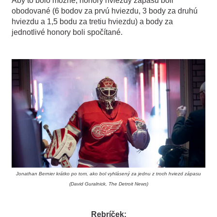
Aby to bolo možné, honory hviezdy zápasu boli
obodované (6 bodov za prvú hviezdu, 3 body za druhú
hviezdu a 1,5 bodu za tretiu hviezdu) a body za
jednotlivé honory boli spočítané.
Jonathan Bernier krátko po tom, ako bol vyhlásený za jednu z troch hviezd zápasu
(David Guralnick, The Detroit News)
Rebríček: