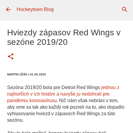
Preskočiť na hlavný obsah
Hockeytown Blog
Hviezdy zápasov Red Wings v
sezóne 2019/20
MARTIN UŽÁK
| 01.06.2020
Sezóna 2019/20 bola pre Detroit Red Wings
jednou z
najhorších v ich histórii a navyše ju nedohrali pre
pandémiu koronavírusu
. Nič nám však nebráni v tom,
aby sme sa tak ako každý rok pozreli na to, ako dopadlo
vyhlasovanie hviezd v zápasoch Red Wings za túto
sezónu.