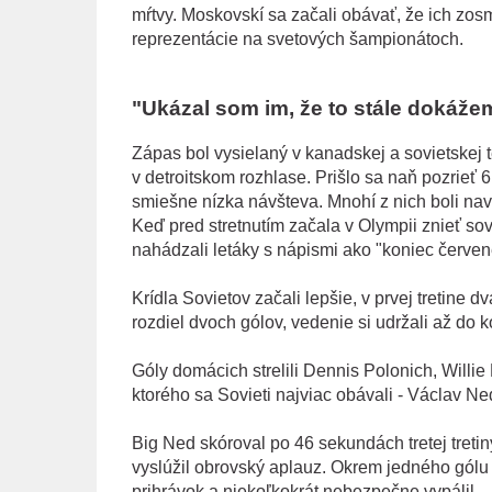
mŕtvy. Moskovskí sa začali obávať, že ich zosm
reprezentácie na svetových šampionátoch.
"Ukázal som im, že to stále dokáže
Zápas bol vysielaný v kanadskej a sovietskej t
v detroitskom rozhlase. Prišlo sa naň pozrieť 6
smiešne nízka návšteva. Mnohí z nich boli na
Keď pred stretnutím začala v Olympii znieť sov
nahádzali letáky s nápismi ako "koniec červene
Krídla Sovietov začali lepšie, v prvej tretine d
rozdiel dvoch gólov, vedenie si udržali až do ko
Góly domácich strelili Dennis Polonich, Willie
ktorého sa Sovieti najviac obávali - Václav 
Big Ned skóroval po 46 sekundách tretej tretiny
vyslúžil obrovský aplauz. Okrem jedného gólu 
prihrávok a niekoľkokrát nebezpečne vypálil.