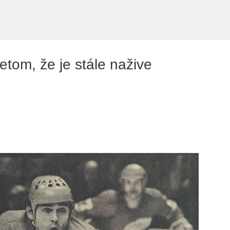
Preskočiť na hlavný obsah
tom, že je stále nažive