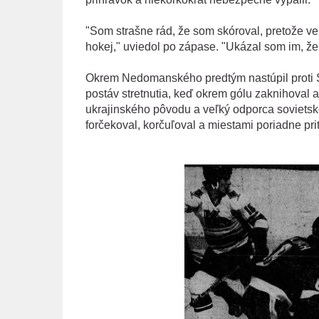
"Som strašne rád, že som skóroval, pretože veľ
hokej," uviedol po zápase. "Ukázal som im, že
Okrem Nedomanského predtým nastúpil proti So
postáv stretnutia, keď okrem gólu zaknihoval a
ukrajinského pôvodu a veľký odporca sovietske
forčekoval, korčuľoval a miestami poriadne prit