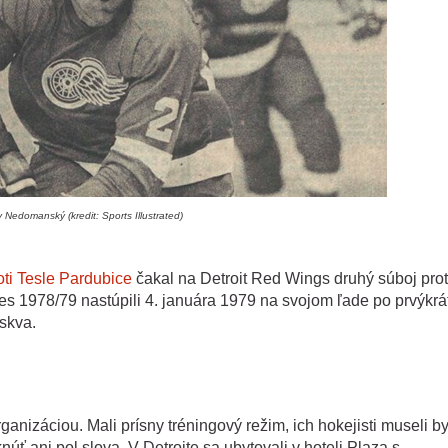
 Nedomanský (kredit: Sports Illustrated)
ti Tesle Pardubice
čakal na Detroit Red Wings druhý súboj prot
s 1978/79 nastúpili 4. januára 1979 na svojom ľade po prvýkrá
skva.
nizáciou. Mali prísny tréningový režim, ich hokejisti museli by
úť ani pol slova. V Detroite sa ubytovali v hoteli Plaza s