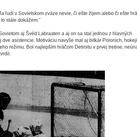
a ľudí v Sovietskom zväze nevie, či ešte žijem alebo či ešte hr
 to stále dokážem."
vietom aj Švéd Labraaten a aj on sa stal jednou z hlavných
j dve asistencie. Motiváciu navyše mal aj bitkár Polonich, hokej
ho režimu. Bol najlepším hráčom Detroitu v prvej tretine, neú
vrdil.