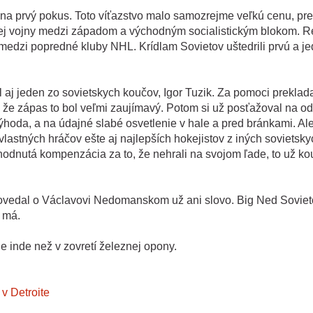
 na prvý pokus. Toto víťazstvo malo samozrejme veľkú cenu, pr
enej vojny medzi západom a východným socialistickým blokom. R
 medzi popredné kluby NHL. Krídlam Sovietov uštedrili prvú a je
aj jeden zo sovietskych koučov, Igor Tuzik. Za pomoci preklad
a že zápas to bol veľmi zaujímavý. Potom si už posťažoval na od
hoda, a na údajné slabé osvetlenie v hale a pred bránkami. Ale
lastných hráčov ešte aj najlepších hokejistov z iných sovietsky
hodnutá kompenzácia za to, že nehrali na svojom ľade, to už ko
epovedal o Václavovi Nedomanskom už ani slovo. Big Ned Sovie
e má.
de inde než v zovretí železnej opony.
v Detroite