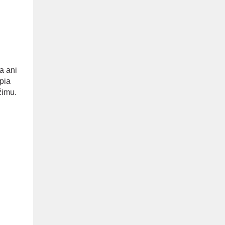
a ani
pia
žimu.