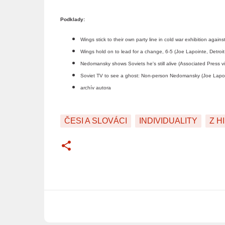
Podklady:
Wings stick to their own party line in cold war exhibition again
Wings hold on to lead for a change, 6-5 (Joe Lapointe, Detroi
Nedomansky shows Soviets he's still alive (Associated Press 
Soviet TV to see a ghost: Non-person Nedomansky (Joe Lapoin
archív autora
ČESI A SLOVÁCI
INDIVIDUALITY
Z H