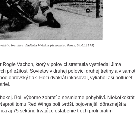
ského brankára Vladimira Myškina (Associated Press, 04.01.1979)
 Rogie Vachon, ktorý v polovici stretnutia vystriedal Jima
h príležitostí Sovietov v druhej polovici druhej tretiny a v sam
d obrovský tlak. Hoci dvakrát inkasoval, vytiahol asi poltucet
riel.
hokej. Boli výborne zohratí a nesmierne pohybliví. Niekoľkokrát
aproti tomu Red Wings boli tvrdší, bojovnejší, dôraznejší a
onca aj 75 sekúnd trvajúce oslabenie troch proti piatim.