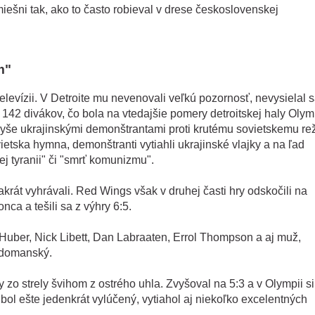
iešni tak, ako to často robieval v drese československej
m"
elevízii. V Detroite mu nevenovali veľkú pozornosť, nevysielal s
.
142 divákov, čo bola na vtedajšie pomery detroitskej haly Olym
vyše ukrajinskými demonštrantami proti krutému sovietskemu re
ietska hymna, demonštranti vytiahli ukrajinské vlajky a na ľad
j tyranii" či "smrť komunizmu".
vakrát vyhrávali. Red Wings však v druhej časti hry odskočili na
nca a tešili sa z výhry 6:5.
 Huber, Nick Libett, Dan Labraaten, Errol Thompson a aj muž,
Nedomanský.
 zo strely švihom z ostrého uhla. Zvyšoval na 5:3 a v Olympii si
bol ešte jedenkrát vylúčený, vytiahol aj niekoľko excelentných