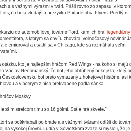
h a s vážnymi výrazmi v tvári. Prišli rovno zo zápasu, v ktoro
lies, čo bola vtedajšia prezývka Philadelphia Flyers. Predtým
.
exkurziu do automobilovej továrne Ford, kam ich bral
legendárny
komentátora, s ktorým sa chvíľu zhováral voľnočasový novinár J
ale emigroval a usadil sa v Chicagu, kde sa rozmáhala veľmi
yvateľmi.
otázku, kto je najlepším hráčom Red Wings - na koho si majú 
o Václav Nedomanský, čo bol jeho obľúbený hokejista, ktorý p
Československu bol preto vymazaný z hokejovej histórie, asi t
hlavou a viacerým z nich prekvapene padla sánka.
 hráčov Moskvy.
lepším strelcom tímu so 16 gólmi. Stále hrá skvele."
torí sa poškriabali po brade a s vážnymi tvárami odišli do továr
ej na vysokej úrovni. Ľudia v Sovietskom zväze si mysleli, že je