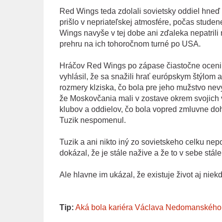
Red Wings teda zdolali sovietsky oddiel hneď
prišlo v nepriateľskej atmosfére, počas stud
Wings navyše v tej dobe ani zďaleka nepatrili
prehru na ich tohoročnom turné po USA.
Hráčov Red Wings po zápase čiastočne ocenil 
vyhlásil, že sa snažili hrať európskym štýlom 
rozmery klziska, čo bola pre jeho mužstvo nevý
že Moskovčania mali v zostave okrem svojich v
klubov a oddielov, čo bola vopred zmluvne do
Tuzik nespomenul.
Tuzik a ani nikto iný zo sovietskeho celku n
dokázal, že je stále nažive a že to v sebe stál
Ale hlavne im ukázal, že existuje život aj niek
Tip:
Aká bola kariéra Václava Nedomanského 