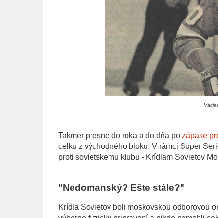
Václav
Takmer presne do roka a do dňa po
zápase pro
celku z východného bloku. V rámci Super Serie
proti sovietskemu klubu - Krídlam Sovietov Mo
"Nedomanský? Ešte stále?"
Krídla Sovietov boli moskovskou odborovou orga
výborne fyzicky pripravení a nikde nemohli cekn