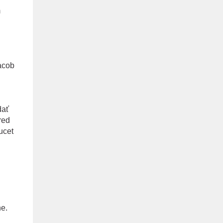
m
acob
dať
red
ucet
ne.