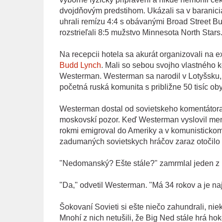
dvojdňovým predstihom. Ukázali sa v baraniciac
uhrali remízu 4:4 s obávanými Broad Street Bul
rozstrieľali 8:5 mužstvo Minnesota North Stars
Na recepcii hotela sa akurát organizovali na 
Budd Lynch
. Mali so sebou svojho vlastného 
Westerman. Westerman sa narodil v Lotyšsku, 
početná ruská komunita s približne 50 tisíc ob
Westerman dostal od sovietskeho komentátora 
moskovskí pozor. Keď Westerman vyslovil men
rokmi emigroval do Ameriky a v komunistickom 
zadumaných sovietskych hráčov zaraz otočilo 
"Nedomanský? Ešte stále?" zamrmlal jeden z
"Da," odvetil Westerman. "Má 34 rokov a je naj
Šokovaní Sovieti si ešte niečo zahundrali, niek
Mnohí z nich netušili, že Big Ned stále hrá hok