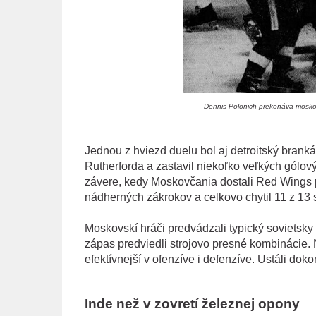
Dennis Polonich prekonáva moskov
Jednou z hviezd duelu bol aj detroitský brankár
Rutherforda a zastavil niekoľko veľkých gólovýc
závere, kedy Moskovčania dostali Red Wings po
nádherných zákrokov a celkovo chytil 11 z 13 st
Moskovskí hráči predvádzali typický sovietsky 
zápas predviedli strojovo presné kombinácie. N
efektívnejší v ofenzíve i defenzíve. Ustáli dok
Inde než v zovretí železnej opony