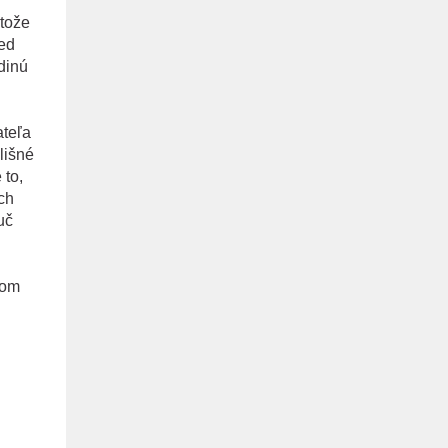
etože
ed
dinú
ateľa
lišné
 to,
ch
uč
tom