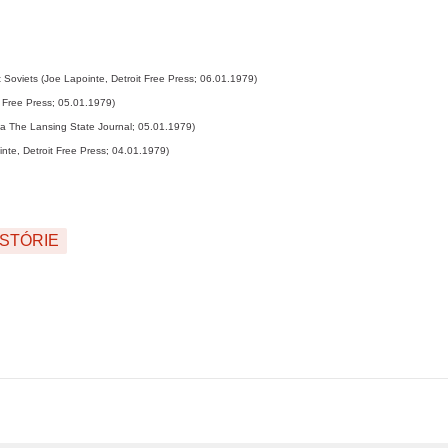
st Soviets (Joe Lapointe, Detroit Free Press; 06.01.1979)
t Free Press; 05.01.1979)
via The Lansing State Journal; 05.01.1979)
te, Detroit Free Press; 04.01.1979)
ISTÓRIE