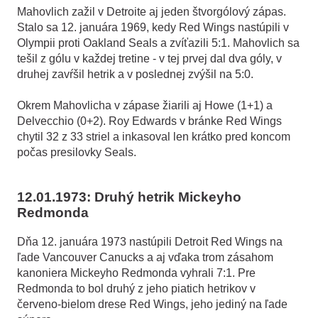
Mahovlich zažil v Detroite aj jeden štvorgólový zápas.
Stalo sa 12. januára 1969, kedy Red Wings nastúpili v
Olympii proti Oakland Seals a zvíťazili 5:1. Mahovlich sa
tešil z gólu v každej tretine - v tej prvej dal dva góly, v
druhej zavŕšil hetrik a v poslednej zvýšil na 5:0.
Okrem Mahovlicha v zápase žiarili aj Howe (1+1) a
Delvecchio (0+2). Roy Edwards v bránke Red Wings
chytil 32 z 33 striel a inkasoval len krátko pred koncom
počas presilovky Seals.
12.01.1973: Druhý hetrik Mickeyho
Redmonda
Dňa 12. januára 1973 nastúpili Detroit Red Wings na
ľade Vancouver Canucks a aj vďaka trom zásahom
kanoniera Mickeyho Redmonda vyhrali 7:1. Pre
Redmonda to bol druhý z jeho piatich hetrikov v
červeno-bielom drese Red Wings, jeho jediný na ľade