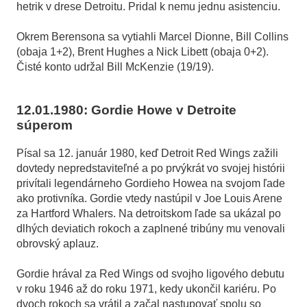
hetrik v drese Detroitu. Pridal k nemu jednu asistenciu.
Okrem Berensona sa vytiahli Marcel Dionne, Bill Collins
(obaja 1+2), Brent Hughes a Nick Libett (obaja 0+2).
Čisté konto udržal Bill McKenzie (19/19).
12.01.1980: Gordie Howe v Detroite
súperom
Písal sa 12. január 1980, keď Detroit Red Wings zažili
dovtedy nepredstaviteľné a po prvýkrát vo svojej histórii
privítali legendárneho Gordieho Howea na svojom ľade
ako protivníka. Gordie vtedy nastúpil v Joe Louis Arene
za Hartford Whalers. Na detroitskom ľade sa ukázal po
dlhých deviatich rokoch a zaplnené tribúny mu venovali
obrovský aplauz.
Gordie hrával za Red Wings od svojho ligového debutu
v roku 1946 až do roku 1971, kedy ukončil kariéru. Po
dvoch rokoch sa vrátil a začal nastupovať spolu so