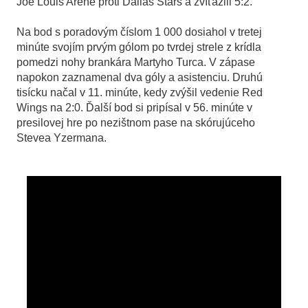
Joe Louis Arene proti Dallas Stars a zvíťazili 5:2.
Na bod s poradovým číslom 1
.
000 dosiahol v tretej
minúte svojím prvým gólom po tvrdej strele z krídla
pomedzi nohy brankára Martyho Turca. V zápase
napokon zaznamenal dva góly a asistenciu. Druhú
tisícku načal v 11. minúte, kedy zvýšil vedenie Red
Wings na 2:0. Ďalší bod si pripísal v 56. minúte v
presilovej hre po nezištnom pase na skórujúceho
Stevea Yzermana.