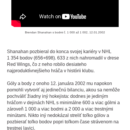
Brendan Shanahan s bodmi č. 1
.
000 až 1
.
002, 12.01.2002
Shanahan pozbieral do konca svojej kariéry v NHL
1
.
354 bodov (656+698). 633 z nich nahromadil v drese
Red Wings, čo z neho robilo desiateho
najproduktívnejšieho hráča v histórii klubu.
Góly a body z onoho 12. januára 2002 mu napokon
pomohli vytvoriť aj jedinečnú bilanciu, akou sa nemôže
pochváliť žiadny iný hokejista: dodnes je jediným
hráčom v dejinách NHL s minimálne 600 a viac gólmi a
zároveň 1
.
000 a viac bodmi a 2
.
000 a viac trestnými
minútami. Nikto iný nedokázal streliť toľko gólov a
pozbierať toľko bodov popri toľkom čase strávenom na
trestnej lavici.