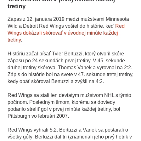
tretiny
Zápas z 12. januára 2019 medzi mužstvami Minnesota
Wild a Detroit Red Wings vošiel do histórie, keď
Red
Wings dokázali skórovať v úvodnej minúte každej
tretiny
.
Históriu začal písať Tyler Bertuzzi, ktorý otvoril skóre
zápasu po 24 sekundách prvej tretiny. V 45. sekunde
druhej tretiny skóroval Thomas Vanek a vyrovnal na 2:2.
Zápis do histórie bol na svete v 47. sekunde tretej tretiny,
kedy opäť skóroval Bertuzzi a zvýšil na 4:2.
Red Wings sa stali len deviatym mužstvom NHL s týmto
počinom. Posledným tímom, ktorému sa dovtedy
podarilo streliť gól v prvej minúte každej tretiny, bol
Pittsburgh vo februári 2007.
Red Wings vyhrali 5:2. Bertuzzi a Vanek sa postarali o
všetky góly: Bertuzzi dal tri (znamenali jeho prvý hetrik v