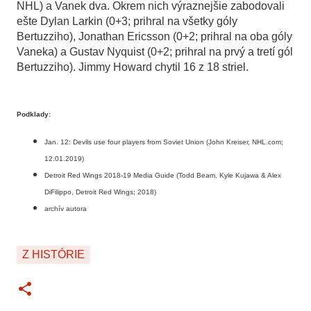
NHL) a Vanek dva. Okrem nich výraznejšie zabodovali
ešte Dylan Larkin (0+3; prihral na všetky góly
Bertuzziho), Jonathan Ericsson (0+2; prihral na oba góly
Vaneka) a Gustav Nyquist (0+2; prihral na prvý a tretí gól
Bertuzziho). Jimmy Howard chytil 16 z 18 striel.
Podklady:
Jan. 12: Devils use four players from Soviet Union (John Kreiser, NHL.com;
12.01.2019)
Detroit Red Wings 2018-19 Media Guide (Todd Beam, Kyle Kujawa & Alex
DiFilippo, Detroit Red Wings; 2018)
archív autora
Z HISTÓRIE