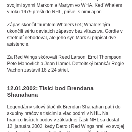
svojimi synmi Markom a Martym vo WHA. Keď Whalers
v roku 1979 prešli do NHL, prišiel s nimi aj on.
Zápas skončil triumfom Whalers 6:4; Whalers tým
ukončili sériu deviatich zápasov bez víťazstva. Gordie v
stretnutí nebodoval, ale jeho syn Mark si pripísal dve
asistencie.
Za Red Wings skórovali Reed Larson, Errol Thompson,
Pete Mahovlich a Jean Hamel. Detroitský brankár Rogie
Vachon zastavil 18 z 24 striel.
12.01.2002: Tisíci bod Brendana
Shanahana
Legendárny silový útočník Brendan Shanahan patrí do
skupiny hráčov s tisícimi a viac bodmi v NHL. Na
hranicu tisícich bodov v základnej časti NHL sa dostal
12. januára 2002, kedy Detroit Red Wings hrali vo svojej