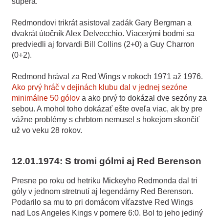
súpera.
Redmondovi trikrát asistoval zadák Gary Bergman a
dvakrát útočník Alex Delvecchio. Viacerými bodmi sa
predviedli aj forvardi Bill Collins (2+0) a Guy Charron
(0+2).
Redmond hrával za Red Wings v rokoch 1971 až 1976.
Ako prvý hráč v dejinách klubu dal v jednej sezóne
minimálne 50 gólov
a ako prvý to dokázal dve sezóny za
sebou. A mohol toho dokázať ešte oveľa viac, ak by pre
vážne problémy s chrbtom nemusel s hokejom skončiť
už vo veku 28 rokov.
12.01.1974: S tromi gólmi aj Red Berenson
Presne po roku od hetriku Mickeyho Redmonda dal tri
góly v jednom stretnutí aj legendárny Red Berenson.
Podarilo sa mu to pri domácom víťazstve Red Wings
nad Los Angeles Kings v pomere 6:0. Bol to jeho jediný