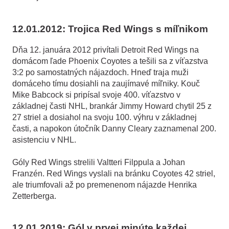
12.01.2012: Trojica Red Wings s míľnikom
Dňa 12. januára 2012 privítali Detroit Red Wings na
domácom ľade Phoenix Coyotes a tešili sa z víťazstva
3:2 po samostatných nájazdoch. Hneď traja muži
domáceho tímu dosiahli na zaujímavé míľniky. Kouč
Mike Babcock si pripísal svoje 400. víťazstvo v
základnej časti NHL, brankár Jimmy Howard chytil 25 z
27 striel a dosiahol na svoju 100. výhru v základnej
časti, a napokon útočník Danny Cleary zaznamenal 200.
asistenciu v NHL.
Góly Red Wings strelili Valtteri Filppula a Johan
Franzén. Red Wings vyslali na bránku Coyotes 42 striel,
ale triumfovali až po premenenom nájazde Henrika
Zetterberga.
12.01.2019: Gól v prvej minúte každej