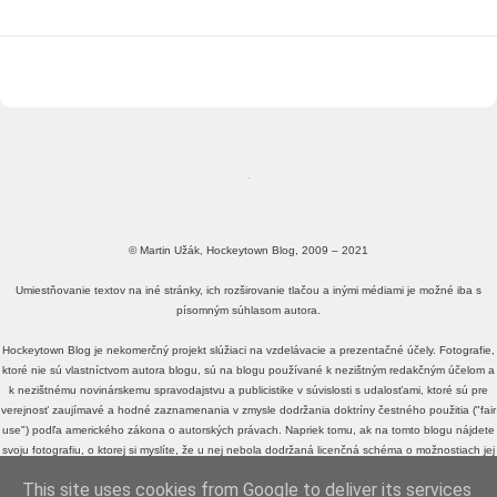
© Martin Užák, Hockeytown Blog, 2009 – 2021
Umiestňovanie textov na iné stránky, ich rozširovanie tlačou a inými médiami je možné iba s
písomným súhlasom autora.
Hockeytown Blog je nekomerčný projekt slúžiaci na vzdelávacie a prezentačné účely. Fotografie,
ktoré nie sú vlastníctvom autora blogu, sú na blogu používané k nezištným redakčným účelom a
k nezištnému novinárskemu spravodajstvu a publicistike v súvislosti s udalosťami, ktoré sú pre
verejnosť zaujímavé a hodné zaznamenania v zmysle dodržania doktríny čestného použitia ("fair
use") podľa amerického zákona o autorských právach. Napriek tomu, ak na tomto blogu nájdete
svoju fotografiu, o ktorej si myslíte, že u nej nebola dodržaná licenčná schéma o možnostiach jej
voľného zdieľania a využívania, alebo fotografiu, o ktorej si myslíte, že je v rozpore s doktrínou
This site uses cookies from Google to deliver its services
čestného použitia ("fair use") podľa amerického zákona o autorských právach, a neželáte si, aby