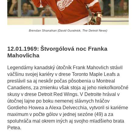
Brendan Shanahan (David Guralnick, The Detroit News)
12.01.1969: Štvorgólová noc Franka
Mahovlicha
Legendárny kanadský útočník Frank Mahovlich strávil
väčšinu svojej kariéry v drese Toronto Maple Leafs a
preslávil sa aj neskôr počas pôsobenia u Montreal
Canadiens, za zmienku však stoja aj jeho niekoľkoročné
skusy v drese Detroit Red Wings. V Detroite hrával v
útočnej lajne po boku nemenej slávnych hráčov
Gordieho Howea a Alexa Delvecchia, vytvoril si kariérne
maximum v počte gólov v jednej sezóne (49) a za
spoluhráča mal okrem iných aj svojho mladšieho brata
Petea.