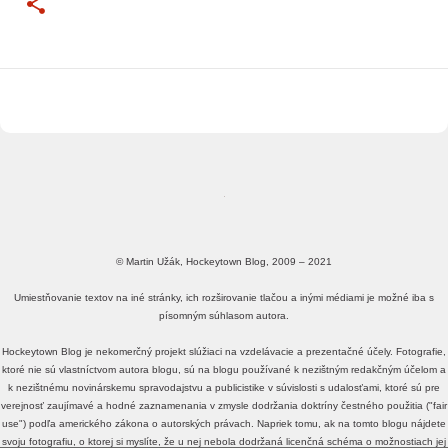
© Martin Užák, Hockeytown Blog, 2009 – 2021
Umiestňovanie textov na iné stránky, ich rozširovanie tlačou a inými médiami je možné iba s
písomným súhlasom autora.
Hockeytown Blog je nekomerčný projekt slúžiaci na vzdelávacie a prezentačné účely. Fotografie,
ktoré nie sú vlastníctvom autora blogu, sú na blogu používané k nezištným redakčným účelom a
k nezištnému novinárskemu spravodajstvu a publicistike v súvislosti s udalosťami, ktoré sú pre
verejnosť zaujímavé a hodné zaznamenania v zmysle dodržania doktríny čestného použitia ("fair
use") podľa amerického zákona o autorských právach. Napriek tomu, ak na tomto blogu nájdete
svoju fotografiu, o ktorej si myslíte, že u nej nebola dodržaná licenčná schéma o možnostiach jej