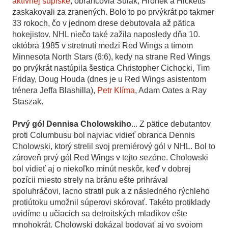
aktívnej súpiske
; obrancovia Šulák, Hronek a Hicketts
zaskakovali za zranených. Bolo to po prvýkrát po takmer
33 rokoch, čo v jednom drese debutovala až pätica
hokejistov. NHL niečo také zažila naposledy dňa 10.
októbra 1985 v stretnutí medzi Red Wings a tímom
Minnesota North Stars (6:6), kedy na strane Red Wings
po prvýkrát nastúpila šestica Christopher Cichocki, Tim
Friday, Doug Houda (dnes je u Red Wings asistentom
trénera Jeffa Blashilla),
Petr Klíma
, Adam Oates a Ray
Staszak.
Prvý gól Dennisa Cholowskiho
... Z pätice debutantov
proti Columbusu bol najviac vidieť obranca Dennis
Cholowski, ktorý strelil svoj premiérový gól v NHL. Bol to
zároveň prvý gól Red Wings v tejto sezóne. Cholowski
bol vidieť aj o niekoľko minút neskôr, keď v dobrej
pozícii miesto strely na bránu ešte prihrával
spoluhráčovi, lacno stratil puk a z následného rýchleho
protiútoku umožnil súperovi skórovať. Takéto protiklady
uvidíme u učiacich sa detroitských mladíkov ešte
mnohokrát. Cholowski dokázal bodovať aj vo svojom