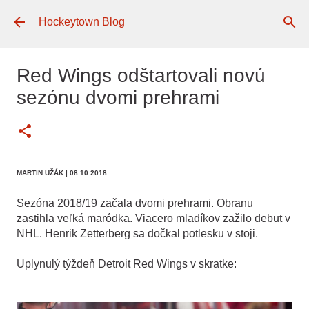
Preskočiť na hlavný obsah
Hockeytown Blog
Red Wings odštartovali novú
sezónu dvomi prehrami
MARTIN UŽÁK
| 08.10.2018
Sezóna 2018/19 začala dvomi prehrami. Obranu
zastihla veľká maródka. Viacero mladíkov zažilo debut v
NHL. Henrik Zetterberg sa dočkal potlesku v stoji.
Uplynulý týždeň Detroit Red Wings v skratke: