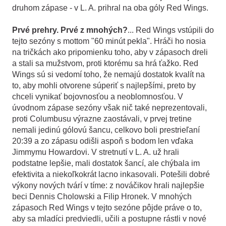
druhom zápase - v L. A. prihral na oba góly Red Wings.
Prvé prehry. Prvé z mnohých?
...
Red Wings vstúpili do
tejto sezóny s mottom "60 minút pekla". Hráči ho nosia
na tričkách ako pripomienku toho, aby v zápasoch dreli
a stali sa mužstvom, proti ktorému sa hrá ťažko. Red
Wings sú si vedomí toho, že nemajú dostatok kvalít na
to, aby mohli otvorene súperiť s najlepšími, preto by
chceli vynikať bojovnosťou a neoblomnosťou. V
úvodnom zápase sezóny však nič také neprezentovali,
proti Columbusu výrazne zaostávali, v prvej tretine
nemali jedinú gólovú šancu, celkovo boli prestrieľaní
20:39 a zo zápasu odišli aspoň s bodom len vďaka
Jimmymu Howardovi. V stretnutí v L. A. už hrali
podstatne lepšie, mali dostatok šancí, ale chýbala im
efektivita a niekoľkokrát lacno inkasovali. Potešili dobré
výkony nových tvárí v tíme: z nováčikov hrali najlepšie
beci Dennis Cholowski a Filip Hronek. V mnohých
zápasoch Red Wings v tejto sezóne pôjde práve o to,
aby sa mladíci predviedli, učili a postupne rástli v nové