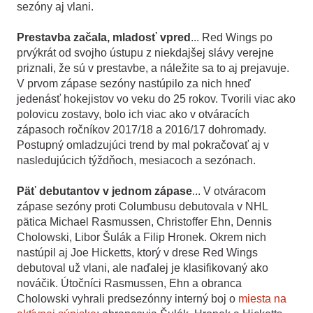
sezóny aj vlani.
Prestavba začala, mladosť vpred
... Red Wings po
prvýkrát od svojho ústupu z niekdajšej slávy verejne
priznali, že sú v prestavbe, a náležite sa to aj prejavuje.
V prvom zápase sezóny nastúpilo za nich hneď
jedenásť hokejistov vo veku do 25 rokov. Tvorili viac ako
polovicu zostavy, bolo ich viac ako v otváracích
zápasoch ročníkov 2017/18 a 2016/17 dohromady.
Postupný omladzujúci trend by mal pokračovať aj v
nasledujúcich týždňoch, mesiacoch a sezónach.
Päť debutantov v jednom zápase
... V otváracom
zápase sezóny proti Columbusu debutovala v NHL
pätica Michael Rasmussen, Christoffer Ehn, Dennis
Cholowski, Libor Šulák a Filip Hronek. Okrem nich
nastúpil aj Joe Hicketts, ktorý v drese Red Wings
debutoval už vlani, ale naďalej je klasifikovaný ako
nováčik. Útočníci Rasmussen, Ehn a obranca
Cholowski vyhrali predsezónny interný boj o
miesta na