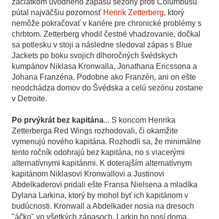
začiatkom úvodného zápasu sezóny proti Columbusu
pútal najväčšiu pozornosť
Henrik Zetterberg
, ktorý
nemôže pokračovať v kariére pre chronické problémy s
chrbtom. Zetterberg vhodil čestné vhadzovanie, dočkal
sa potlesku v stoji a následne sledoval zápas s Blue
Jackets po boku svojich dlhoročných švédskych
kumpánov Niklasa Kronwalla, Jonathana Ericssona a
Johana Franzéna. Podobne ako Franzén, ani on ešte
neodchádza domov do Švédska a celú sezónu zostane
v Detroite.
Po prvýkrát bez kapitána
... S koncom Henrika
Zetterberga Red Wings rozhodovali, či okamžite
vymenujú nového kapitána. Rozhodli sa, že minimálne
tento ročník odohrajú bez kapitána, no s viacerými
alternatívnymi kapitánmi. K doterajším alternatívnym
kapitánom Niklasovi Kronwallovi a Justinovi
Abdelkaderovi pridali ešte Fransa Nielsena a mladíka
Dylana Larkina, ktorý by mohol byť ich kapitánom v
budúcnosti. Kronwall a Abdelkader nosia na dresoch
"áčko" vo všetkých zápasoch, Larkin ho nosí doma,