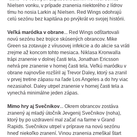
Nielsen vonku, v prípade zranenia niektorého z lídrov
tímu ho nosia Larkin aj Nielsen. Red Wings odohrajú
celú sezónu bez kapitána po prvýkrát vo svojej histórii.
Veľká maródka v obrane
... Red Wings odštartovali
novú sezónu bez trojice skúsených obrancov. Mike
Green sa zotavuje z vírusovej infekcie a do akcie sa vráti
zrejme až koncom tohto mesiaca. Niklasa Kronwalla
trápi zranenie v dolnej časti tela, Jonathan Ericsson
nehrá pre zranenie v hornej časti tela. Veľkú maródku v
obrane najnovšie rozšíril aj Trevor Daley, ktorý sa zranil
v prvej tretine zápasu na ľade Los Angeles a do hry viac
nezasiahol. Daley utrpel zranenie v hornej časti tela a
vynechá minimálne jeden zápas.
Mimo hry aj Svečnikov
... Okrem obrancov zostáva
zranený aj mladý útočník Jevgenij Svečnikov (noha),
ktorý by po uzdravení mal začať na farme v Grand
Rapids. Svečnikov utrpel v príprave na novú sezónu
hneď niekoľko zranení. Vinou zranenia zmeškal štart