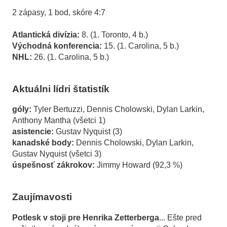
2 zápasy, 1 bod, skóre 4:7
Atlantická divízia:
8. (1. Toronto,
4
b.)
Východná konferencia:
15. (1. Carolina, 5 b.)
NHL:
26. (1. Carolina, 5 b.)
Aktuálni lídri štatistík
góly:
Tyler Bertuzzi, Dennis Cholowski, Dylan Larkin,
Anthony Mantha (všetci 1)
asistencie:
Gustav Nyquist (3)
kanadské body:
Dennis Cholowski, Dylan Larkin,
Gustav Nyquist (všetci 3)
úspešnosť zákrokov:
Jimmy Howard (92,3 %)
Zaujímavosti
Potlesk v stoji pre Henrika Zetterberga
... Ešte pred