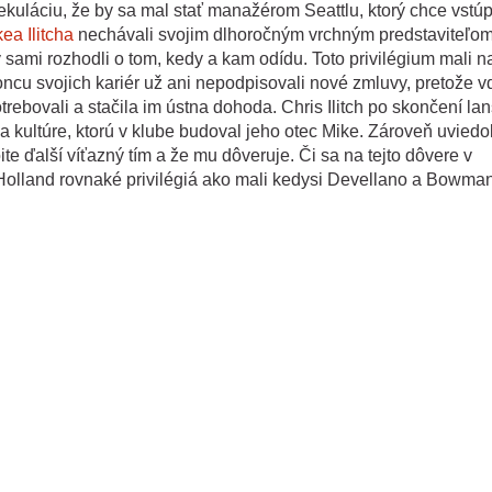
kuláciu, že by sa mal stať manažérom Seattlu, ktorý chce vstúp
a Ilitcha
nechávali svojim dlhoročným vrchným predstaviteľo
sami rozhodli o tom, kedy a kam odídu. Toto privilégium mali na
ncu svojich kariér už ani nepodpisovali nové zmluvy, pretože 
rebovali a stačila im ústna dohoda. Chris Ilitch po skončení lan
 a kultúre, ktorú v klube budoval jeho otec Mike. Zároveň uviedol
e ďalší víťazný tím a že mu dôveruje. Či sa na tejto dôvere v
Holland rovnaké privilégiá ako mali kedysi Devellano a Bowman