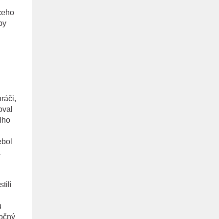
ceho
by
ráči,
oval
lho
ebol
a
tili
u
ročný