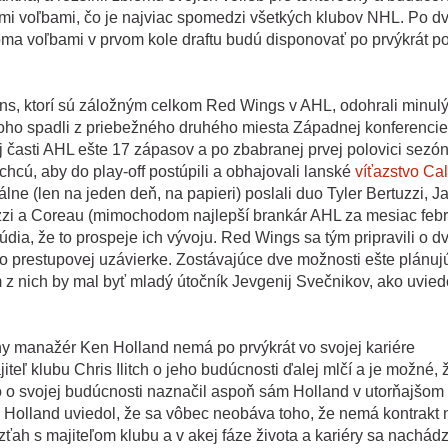
timi voľbami, čo je najviac spomedzi všetkých klubov NHL. Po d
oma voľbami v prvom kole draftu budú disponovať po prvýkrát p
.
fins, ktorí sú záložným celkom Red Wings v AHL, odohrali minul
u čoho spadli z priebežného druhého miesta Západnej konferencie
j časti AHL ešte 17 zápasov a po zbabranej prvej polovici sezó
chcú, aby do play-off postúpili a obhajovali lanské
víťazstvo Ca
álne (len na jeden deň, na papieri) poslali duo Tyler Bertuzzi, J
tuzzi a Coreau (mimochodom najlepší brankár AHL za mesiac febr
dia, že to prospeje ich vývoju. Red Wings sa tým pripravili o d
o prestupovej uzávierke. Zostávajúce dve možnosti ešte plánuj
m z nich by mal byť mladý útočník Jevgenij Svečnikov, ako uvied
ny manažér Ken Holland nemá po prvýkrát vo svojej kariére
eľ klubu Chris Ilitch o jeho budúcnosti ďalej mlčí a je možné, 
 to o svojej budúcnosti naznačil aspoň sám Holland v utorňajšom
t. Holland uviedol, že sa vôbec neobáva toho, že nemá kontrakt 
zťah s majiteľom klubu a v akej fáze života a kariéry sa nachádz