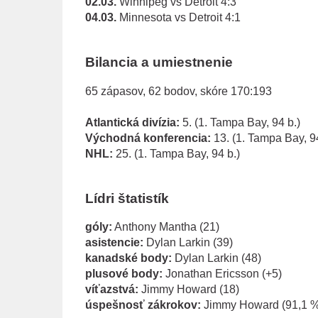
02.03.
Winnipeg vs Detroit 4:3
04.03.
Minnesota vs Detroit 4:1
Bilancia a umiestnenie
65 zápasov, 62 bodov, skóre 170:193
Atlantická divízia:
5. (1. Tampa Bay, 94 b.)
Východná konferencia:
13. (1. Tampa Bay, 94
NHL:
25. (1. Tampa Bay, 94 b.)
Lídri štatistík
góly:
Anthony Mantha (21)
asistencie:
Dylan Larkin (39)
kanadské body:
Dylan Larkin (48)
plusové body:
Jonathan Ericsson (+5)
víťazstvá:
Jimmy Howard (18)
úspešnosť zákrokov:
Jimmy Howard (91,1 %