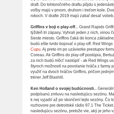
draft. Do tohtoročného draftu pôjdu s jedenás
voľby majú v prvom, druhom i treťom kole. Dv
rokoch. V drafte 2019 majú zatiaľ desať volieb
Griffins v boji o play-off
... Grand Rapids Grif
týždeň tri zápasy. Vyhrali jeden z nich, vino
šieste miesto. Griffins čaká do konca základne
budú ešte tvrdo bojovať o play-off. Red Wings 
Cupu
. Aj preto im po uzávierke prestupov form
Coreau. Ak Griffins do play-off postúpia, Ber
za nich budú môcť nastúpiť - ak Red Wings usú
štyroch možností na povolanie hráča z farmy p
využiť na dvoch hráčov Griffins, pričom jedný
tréner Jeff Blashill.
Ken Holland o svojej budúcnosti
... Generál
podpísanú zmluvu na nasledujúcu sezónu. Majit
k nej vyjadrí až po skončení tejto sezóny. Čo
rozhovore pre detroitské rádio 97.1 The Ticke
nasledujúcu sezónu, pretože vie, aký je jeho v