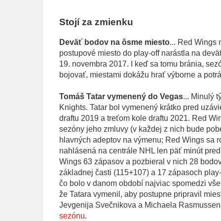
Stojí za zmienku
Deväť bodov na ôsme miesto
... Red Wings 
postupové miesto do play-off narástla na dev
19. novembra 2017. I keď sa tomu bránia, sezó
bojovať, miestami dokážu hrať výborne a potráp
Tomáš Tatar vymenený do Vegas
... Minulý
Knights. Tatar bol vymenený krátko pred uzávi
draftu 2019 a treťom kole draftu 2021. Red Win
sezóny jeho zmluvy (v každej z nich bude pobe
hlavných adeptov na výmenu; Red Wings sa r
nahlásená na centrále NHL len päť minút pred
Wings 63 zápasov a pozbieral v nich 28 bodov
základnej časti (115+107) a 17 zápasoch play-o
čo bolo v danom období najviac spomedzi vše
že Tatara vymenil, aby postupne pripravil mies
Jevgenija Svečnikova a Michaela Rasmussena,
sezónu
.