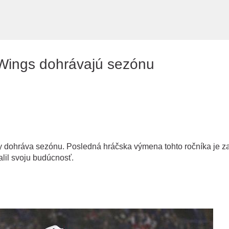
Preskočiť na hlavný obsah
 Wings dohrávajú sezónu
y dohráva sezónu. Posledná hráčska výmena tohto ročníka je z
il svoju budúcnosť.