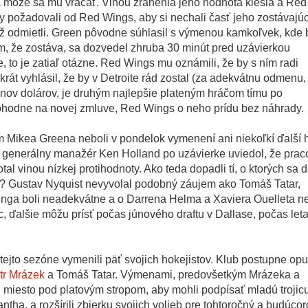
 môže sa mu vracať. Vinou zranenia jeho hodnota klesla a Red
by požadovali od Red Wings, aby si nechali časť jeho zostávajú
ež odmietli. Green pôvodne súhlasil s výmenou kamkoľvek, kde 
m, že zostáva, sa dozvedel zhruba 30 minút pred uzávierkou
, to je zatiaľ otázne. Red Wings mu oznámili, že by s ním radi
krát vyhlásil, že by v Detroite rád zostal (za adekvátnu odmenu,
ónov dolárov, je druhým najlepšie plateným hráčom tímu po
dohodne na novej zmluve, Red Wings o neho prídu bez náhrady.
m Mikea Greena neboli v pondelok vymenení ani niekoľkí ďalší h
i generálny manažér Ken Holland po uzávierke uviedol, že prac
tal vinou nízkej protihodnoty. Ako teda dopadli tí, o ktorých sa d
i? Gustav Nyquist nevyvolal podobný záujem ako Tomáš Tatar,
inga boli neadekvátne a o Darrena Helma a Xaviera Ouelleta n
, ďalšie môžu prísť počas júnového draftu v Dallase, počas let
tejto sezóne vymenili päť svojich hokejistov. Klub postupne opus
tr Mrázek
a Tomáš Tatar. Výmenami, predovšetkým Mrázeka a
i si miesto pod platovým stropom, aby mohli podpísať mladú trojic
tha, a rozšírili zbierku svojich volieb pre tohtoročný a budúco