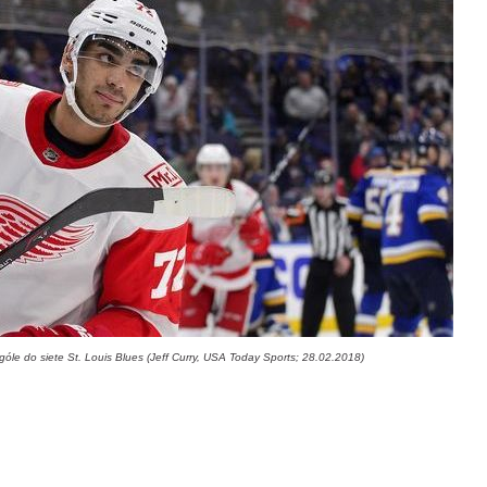
le do siete St. Louis Blues (Jeff Curry, USA Today Sports; 28.02.2018)