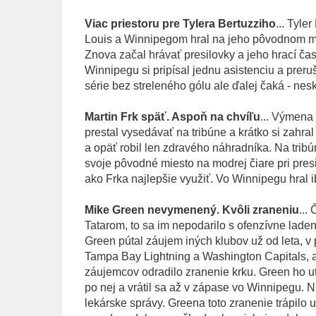
Viac priestoru pre Tylera Bertuzziho
... Tyle
Louis a Winnipegom hral na jeho pôvodnom mie
Znova začal hrávať presilovky a jeho hrací čas 
Winnipegu si pripísal jednu asistenciu a preru
série bez streleného gólu ale ďalej čaká - ne
Martin Frk späť. Aspoň na chvíľu
... Výmena
prestal vysedávať na tribúne a krátko si zahr
a opäť robil len zdravého náhradníka. Na tribú
svoje pôvodné miesto na modrej čiare pri presi
ako Frka najlepšie využiť. Vo Winnipegu hral i
Mike Green nevymenený. Kvôli zraneniu
...
Tatarom, to sa im nepodarilo s ofenzívne l
Green pútal záujem iných klubov už od leta, v
Tampa Bay Lightning a Washington Capitals, al
záujemcov odradilo zranenie krku. Green ho ut
po nej a vrátil sa až v zápase vo Winnipegu. N
lekárske správy. Greena toto zranenie trápilo u