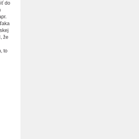
iť do
m
pr.
vďaka
skej
, že
, to