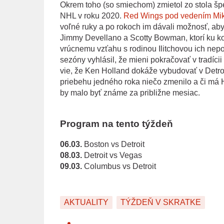
Okrem toho (so smiechom) zmietol zo stola špe
NHL v roku 2020.
Red Wings pod vedením Mike
voľné ruky a po rokoch im dávali možnosť, aby 
Jimmy Devellano a Scotty Bowman, ktorí ku ko
vrúcnemu vzťahu s rodinou Ilitchovou ich nepot
sezóny vyhlásil, že mieni pokračovať v tradícii
vie, že Ken Holland dokáže vybudovať v Detroit
priebehu jedného roka niečo zmenilo a či má 
by malo byť známe za približne mesiac.
Program na tento týždeň
06.03.
Boston vs Detroit
08.03.
Detroit vs Vegas
09.03.
Columbus vs Detroit
AKTUALITY
TÝŽDEŇ V SKRATKE