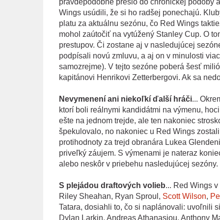
pravdepodobne prešlo do chronickej podoby a
Wings usúdili, že si ho radšej ponechajú. Klu
platu za aktuálnu sezónu, čo Red Wings takti
mohol zaútočiť na vytúžený Stanley Cup. O to
prestupov. Či zostane aj v nasledujúcej sezóne
podpísali novú zmluvu, a aj on v minulosti viac
samozrejme). V tejto sezóne poberá šesť mili
kapitánovi Henrikovi Zetterbergovi. Ak sa ne
Nevymenení ani niekoľkí ďalší hráči
... Okre
ktorí boli reálnymi kandidátmi na výmenu, hoc
ešte na jednom trejde, ale ten nakoniec strosko
špekulovalo, no nakoniec u Red Wings zostal
protihodnoty za trejd obranára Lukea Glenden
priveľký záujem. S výmenami je nateraz koniec
alebo neskôr v priebehu nasledujúcej sezóny.
S plejádou draftových volieb
... Red Wings v 
Riley Sheahan, Ryan Sproul,
Scott Wilson
,
Pe
Tatara, dosiahli to, čo si naplánovali: uvoľnil
Dylan Larkin, Andreas Athanasiou, Anthony Man