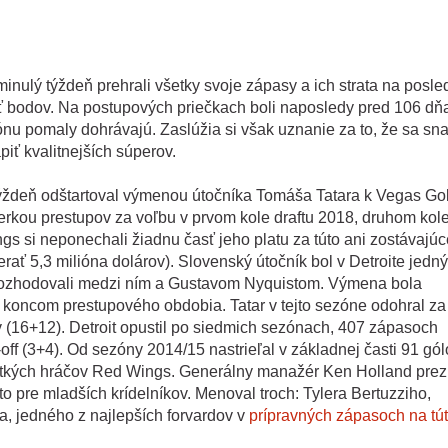
minulý týždeň prehrali všetky svoje zápasy a ich strata na posl
äť bodov. Na postupových priečkach boli naposledy pred 106 dň
nu pomaly dohrávajú. Zaslúžia si však uznanie za to, že sa sna
iť kvalitnejších súperov.
 týždeň odštartoval výmenou útočníka Tomáša Tatara k Vegas Go
erkou prestupov za voľbu v prvom kole draftu 2018, druhom kol
gs si neponechali žiadnu časť jeho platu za túto ani zostávajúce
rať 5,3 milióna dolárov). Slovenský útočník bol v Detroite jedn
ozhodovali medzi ním a Gustavom Nyquistom. Výmena bola
 koncom prestupového obdobia. Tatar v tejto sezóne odohral z
 (16+12). Detroit opustil po siedmich sezónach, 407 zápasoch
ff (3+4). Od sezóny 2014/15 nastrieľal v základnej časti 91 gól
tkých hráčov Red Wings. Generálny manažér Ken Holland prezr
to pre mladších krídelníkov. Menoval troch: Tylera Bertuzziho,
 jedného z najlepších forvardov v
prípravných zápasoch na tú