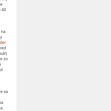
ve
o 40
ý
 na
ny
lder
ared
uár)
ve zo
ú
ol
že sa
na
a.