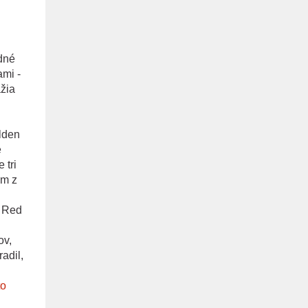
edné
ami -
žia
lden
e
 tri
ým z
a Red
ov,
adil,
to