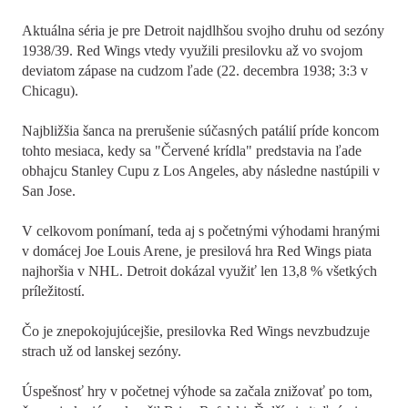
Aktuálna séria je pre Detroit najdlhšou svojho druhu od sezóny
1938/39. Red Wings vtedy využili presilovku až vo svojom
deviatom zápase na cudzom ľade (22. decembra 1938; 3:3 v
Chicagu).
Najbližšia šanca na prerušenie súčasných patálií príde koncom
tohto mesiaca, kedy sa "Červené krídla" predstavia na ľade
obhajcu Stanley Cupu z Los Angeles, aby následne nastúpili v
San Jose.
V celkovom ponímaní, teda aj s početnými výhodami hranými
v domácej Joe Louis Arene, je presilová hra Red Wings piata
najhoršia v NHL. Detroit dokázal využiť len 13,8 % všetkých
príležitostí.
Čo je znepokojujúcejšie, presilovka Red Wings nevzbudzuje
strach už od lanskej sezóny.
Úspešnosť hry v početnej výhode sa začala znižovať po tom,