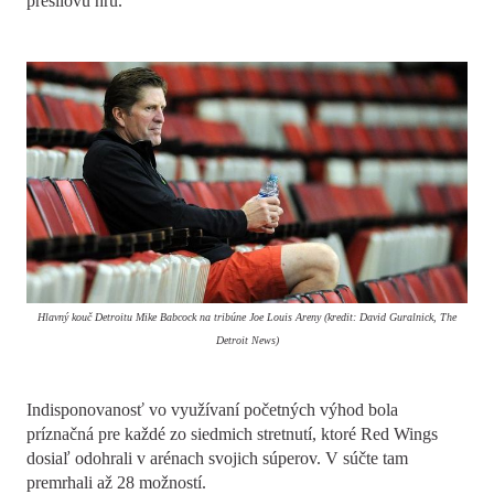
presilovú hru.
Hlavný kouč Detroitu Mike Babcock na tribúne Joe Louis Areny (kredit: David Guralnick, The
Detroit News)
Indisponovanosť vo využívaní početných výhod bola
príznačná pre každé zo siedmich stretnutí, ktoré Red Wings
dosiaľ odohrali v arénach svojich súperov. V súčte tam
premrhali až 28 možností.