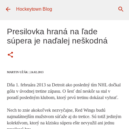
Preskočiť na hlavný obsah
Hockeytown Blog
Presilovka hraná na ľade
súpera je naďalej neškodná
MARTIN UŽÁK | 24.02.2013
Dňa 1. februára 2013 sa Detroit ako posledný tím NHL dočkal
gólu v úvodnej tretine zápasu. O šesť dní neskôr sa stal v
poradí posledným klubom, ktorý prvú tretinu dokázal vyhrať.
Nech to znie akokoľvek nezvyčajne, Red Wings budú
najmalátnejším mužstvom súťaže aj do tretice. Sú totiž jediným
kolektívom, ktorý na klzisku súpera ešte nevyužil ani jednu