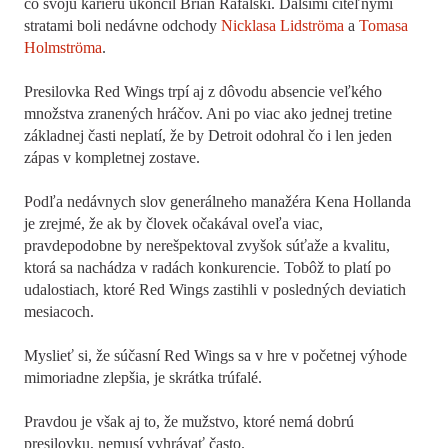
čo svoju kariéru ukončil Brian Rafalski. Ďalšími citeľnými
stratami boli nedávne odchody
Nicklasa Lidströma
a
Tomasa
Holmströma
.
Presilovka Red Wings trpí aj z dôvodu absencie veľkého
množstva zranených hráčov. Ani po viac ako jednej tretine
základnej časti neplatí, že by Detroit odohral čo i len jeden
zápas v kompletnej zostave.
Podľa nedávnych slov generálneho manažéra Kena Hollanda
je zrejmé, že ak by človek očakával oveľa viac,
pravdepodobne by nerešpektoval zvyšok súťaže a kvalitu,
ktorá sa nachádza v radách konkurencie. Tobôž to platí po
udalostiach, ktoré Red Wings zastihli v posledných deviatich
mesiacoch.
Myslieť si, že súčasní Red Wings sa v hre v početnej výhode
mimoriadne zlepšia, je skrátka trúfalé.
Pravdou je však aj to, že mužstvo, ktoré nemá dobrú
presilovku, nemusí vyhrávať často.