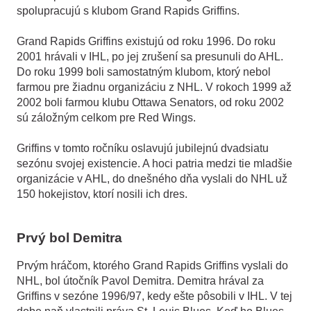
spolupracujú s klubom Grand Rapids Griffins.
Grand Rapids Griffins existujú od roku 1996. Do roku
2001 hrávali v IHL, po jej zrušení sa presunuli do AHL.
Do roku 1999 boli samostatným klubom, ktorý nebol
farmou pre žiadnu organizáciu z NHL. V rokoch 1999 až
2002 boli farmou klubu Ottawa Senators, od roku 2002
sú záložným celkom pre Red Wings.
Griffins v tomto ročníku oslavujú jubilejnú dvadsiatu
sezónu svojej existencie. A hoci patria medzi tie mladšie
organizácie v AHL, do dnešného dňa vyslali do NHL už
150 hokejistov, ktorí nosili ich dres.
Prvý bol Demitra
Prvým hráčom, ktorého Grand Rapids Griffins vyslali do
NHL, bol útočník Pavol Demitra. Demitra hrával za
Griffins v sezóne 1996/97, kedy ešte pôsobili v IHL. V tej