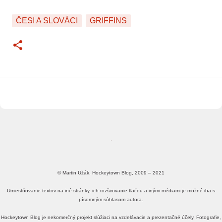
ČESI A SLOVÁCI
GRIFFINS
© Martin Užák, Hockeytown Blog, 2009 – 2021
Umiestňovanie textov na iné stránky, ich rozširovanie tlačou a inými médiami je možné iba s
písomným súhlasom autora.
Hockeytown Blog je nekomerčný projekt slúžiaci na vzdelávacie a prezentačné účely. Fotografie,