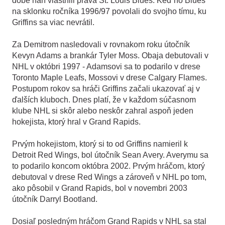
dobe naň vlastnili práva St. Louis Blues. Keď ho Blues
na sklonku ročníka 1996/97 povolali do svojho tímu, ku
Griffins sa viac nevrátil.
Za Demitrom nasledovali v rovnakom roku útočník
Kevyn Adams a brankár Tyler Moss. Obaja debutovali v
NHL v októbri 1997 - Adamsovi sa to podarilo v drese
Toronto Maple Leafs, Mossovi v drese Calgary Flames.
Postupom rokov sa hráči Griffins začali ukazovať aj v
ďalších kluboch. Dnes platí, že v každom súčasnom
klube NHL si skôr alebo neskôr zahral aspoň jeden
hokejista, ktorý hral v Grand Rapids.
Prvým hokejistom, ktorý si to od Griffins namieril k
Detroit Red Wings, bol útočník Sean Avery. Averymu sa
to podarilo koncom októbra 2002. Prvým hráčom, ktorý
debutoval v drese Red Wings a zároveň v NHL po tom,
ako pôsobil v Grand Rapids, bol v novembri 2003
útočník Darryl Bootland.
Dosiaľ posledným hráčom Grand Rapids v NHL sa stal