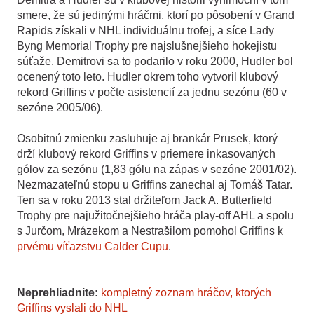
smere, že sú jedinými hráčmi, ktorí po pôsobení v Grand
Rapids získali v NHL individuálnu trofej, a síce Lady
Byng Memorial Trophy pre najslušnejšieho hokejistu
súťaže. Demitrovi sa to podarilo v roku 2000, Hudler bol
ocenený toto leto. Hudler okrem toho vytvoril klubový
rekord Griffins v počte asistencií za jednu sezónu (60 v
sezóne 2005/06).
Osobitnú zmienku zasluhuje aj brankár Prusek, ktorý
drží klubový rekord Griffins v priemere inkasovaných
gólov za sezónu (1,83 gólu na zápas v sezóne 2001/02).
Nezmazateľnú stopu u Griffins zanechal aj Tomáš Tatar.
Ten sa v roku 2013 stal držiteľom Jack A. Butterfield
Trophy pre najužitočnejšieho hráča play-off AHL a spolu
s Jurčom, Mrázekom a Nestrašilom pomohol Griffins k
prvému víťazstvu Calder Cupu
.
Neprehliadnite:
kompletný zoznam hráčov, ktorých
Griffins vyslali do NHL