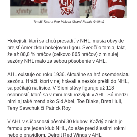
Tomáš Tatar a Petr Mrázek (Grand Rapids Griffins)
Hokejisti, ktorí sa chcú presadiť v NHL, musia obvykle
prejsť Americkou hokejovou ligou. Svedčí o tom aj fakt,
že až 88,8 % hráčov (celkovo 865 hráčov) z minulej
sezóny NHL malo za sebou pôsobenie v AHL.
AHL existuje od roku 1936. Aktuálne sa hrá osemdesiatu
sezónu. Hráči, ktorí v nej hrávali a neskôr prešli do NHL,
sa počítajú na tisíce. V Sieni slávy figuruje už 118
osobností, ktoré sa v minulosti rozvíjali v AHL. Sú medzi
nimi aj také mená ako Sid Abel, Toe Blake, Brett Hull,
Terry Sawchuk či Patrick Roy.
V AHL v súčasnosti pôsobí 30 klubov. Každý z nich je
farmou pre jeden klub NHL, čo ešte pred šiestimi rokmi
nebolo pravidlom. Detroit Red Wings v AHL