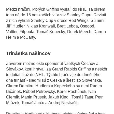
Medzi hráčmi, ktorých Griffins vyslali do NHL, sa okrem
toho nájde 15 neskorších víťazov Stanley Cupu. Deviati
z nich vyhrali Stanley Cup v drese Red Wings. Sú nimi
Jiří Hudler, Niklas Kronwall, Brett Lebda, Osgood,
Valtteri Filppula, Tomáš Kopecký, Derek Meech, Darren
Helm a McCarty.
Trinástka našincov
Záverom možno ešte spomenúť všetkých Čechov a
Slovákov, ktorí hrávali za Grand Rapids Griffins a neskôr
to dotiahli až do NHL. Týchto hráčov je do dnešného
dňa trinásť - siedmi sú z Česka a šiesti zo Slovenska.
Okrem Demitru, Hudlera a Kopeckého sú nimi Radim
Bičánek, Róbert Petrovický, Karel Rachůnek, Ivan
Čiernik, Martin Prusek, Jakub Kindl, Tomáš Tatar, Petr
Mrázek, Tomáš Jurčo a Andrej Nestrašil.
Demitra a Hudler sú v klubovej histórii výnimoční v tom