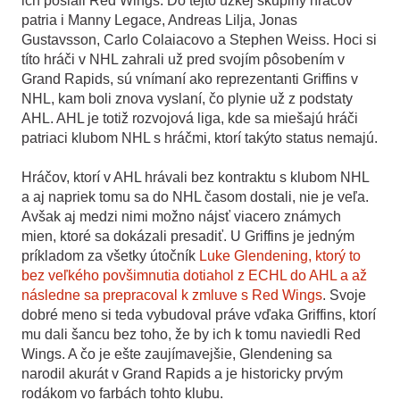
ich poslali Red Wings. Do tejto úzkej skupiny hráčov
patria i Manny Legace, Andreas Lilja, Jonas
Gustavsson, Carlo Colaiacovo a Stephen Weiss. Hoci si
títo hráči v NHL zahrali už pred svojím pôsobením v
Grand Rapids, sú vnímaní ako reprezentanti Griffins v
NHL, kam boli znova vyslaní, čo plynie už z podstaty
AHL. AHL je totiž rozvojová liga, kde sa miešajú hráči
patriaci klubom NHL s hráčmi, ktorí takýto status nemajú.
Hráčov, ktorí v AHL hrávali bez kontraktu s klubom NHL
a aj napriek tomu sa do NHL časom dostali, nie je veľa.
Avšak aj medzi nimi možno nájsť viacero známych
mien, ktoré sa dokázali presadiť. U Griffins je jedným
príkladom za všetky útočník
Luke Glendening, ktorý to
bez veľkého povšimnutia dotiahol z ECHL do AHL a až
následne sa prepracoval k zmluve s Red Wings
. Svoje
dobré meno si teda vybudoval práve vďaka Griffins, ktorí
mu dali šancu bez toho, že by ich k tomu naviedli Red
Wings. A čo je ešte zaujímavejšie, Glendening sa
narodil akurát v Grand Rapids a je historicky prvým
rodákom vo farbách tohto klubu.