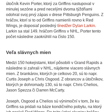
útočník Kevin Porter, ktorý za Griffins nastupoval v
minulej sezóne a pred necelými dvoma týždňami
odohral svoj prvý zápas v drese Pittsburgh Penguins. Z
hráčov, ktorí si to od Griffins namierili rovno k Red
Wings, je doposiaľ posledný
tínedžer Dylan Larkin
.
Larkin sa stal 149. hráčom Griffins v NHL, Porter tento
počet následne zaokrúhlil na číslo 150.
Veľa slávnych mien
Medzi 150 hokejistami, ktorí pôsobili v Grand Rapids a
následne si zahrali v NHL, nájdeme viacero slávnych
mien. Z brankárov, ktorých je celkovo 20, sú to napr.
Curtis Joseph a Chris Osgood. Z obrancov a útočníkov,
ktorých je dohromady 130, sú to napr. Chris Chelios,
Jason Spezza či Darren McCarty.
Joseph, Osgood a Chelios sú výnimoční v tom, že ku
Griffins sa pridali na báze kondičného pobytu, na ktorý