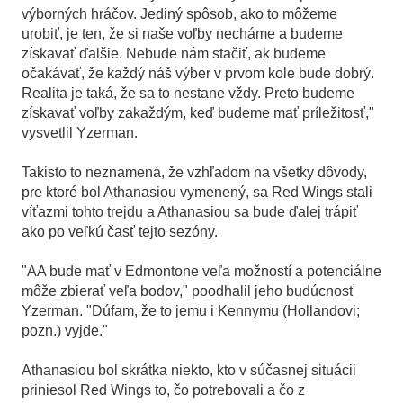
výborných hráčov. Jediný spôsob, ako to môžeme
urobiť, je ten, že si naše voľby necháme a budeme
získavať ďalšie. Nebude nám stačiť, ak budeme
očakávať, že každý náš výber v prvom kole bude dobrý.
Realita je taká, že sa to nestane vždy. Preto budeme
získavať voľby zakaždým, keď budeme mať príležitosť,"
vysvetlil Yzerman.
Takisto to neznamená, že vzhľadom na všetky dôvody,
pre ktoré bol Athanasiou vymenený, sa Red Wings stali
víťazmi tohto trejdu a Athanasiou sa bude ďalej trápiť
ako po veľkú časť tejto sezóny.
"AA bude mať v Edmontone veľa možností a potenciálne
môže zbierať veľa bodov," poodhalil jeho budúcnosť
Yzerman. "Dúfam, že to jemu i Kennymu (Hollandovi;
pozn.) vyjde."
Athanasiou bol skrátka niekto, kto v súčasnej situácii
priniesol Red Wings to, čo potrebovali a čo z