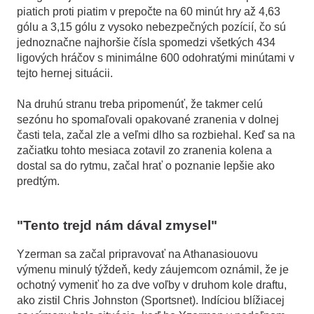
piatich proti piatim v prepočte na 60 minút hry až 4,63
gólu a 3,15 gólu z vysoko nebezpečných pozícií, čo sú
jednoznačne najhoršie čísla spomedzi všetkých 434
ligových hráčov s minimálne 600 odohratými minútami v
tejto hernej situácii.
Na druhú stranu treba pripomenúť, že takmer celú
sezónu ho spomaľovali opakované zranenia v dolnej
časti tela, začal zle a veľmi dlho sa rozbiehal. Keď sa na
začiatku tohto mesiaca zotavil zo zranenia kolena a
dostal sa do rytmu, začal hrať o poznanie lepšie ako
predtým.
"Tento trejd nám dával zmysel"
Yzerman sa začal pripravovať na Athanasiouovu
výmenu minulý týždeň, kedy záujemcom oznámil, že je
ochotný vymeniť ho za dve voľby v druhom kole draftu,
ako zistil Chris Johnston (Sportsnet). Indíciou blížiacej