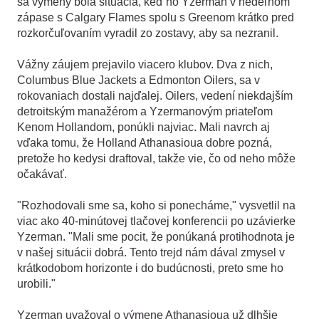
sa výmeny bola situácia, keď ho Yzerman v nedeľnom
zápase s Calgary Flames spolu s Greenom krátko pred
rozkorčuľovaním vyradil zo zostavy, aby sa nezranil.
Vážny záujem prejavilo viacero klubov. Dva z nich,
Columbus Blue Jackets a Edmonton Oilers, sa v
rokovaniach dostali najďalej. Oilers, vedení niekdajším
detroitským manažérom a Yzermanovým priateľom
Kenom Hollandom, ponúkli najviac. Mali navrch aj
vďaka tomu, že Holland Athanasioua dobre pozná,
pretože ho kedysi draftoval, takže vie, čo od neho môže
očakávať.
"Rozhodovali sme sa, koho si ponecháme," vysvetlil na
viac ako 40-minútovej tlačovej konferencii po uzávierke
Yzerman. "Mali sme pocit, že ponúkaná protihodnota je
v našej situácii dobrá. Tento trejd nám dával zmysel v
krátkodobom horizonte i do budúcnosti, preto sme ho
urobili."
Yzerman uvažoval o výmene Athanasioua už dlhšie