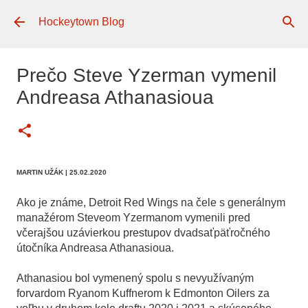
Preskočiť na hlavný obsah
Hockeytown Blog
Prečo Steve Yzerman vymenil
Andreasa Athanasioua
MARTIN UŽÁK
| 25.02.2020
Ako je známe, Detroit Red Wings na čele s generálnym
manažérom Steveom Yzermanom vymenili pred
včerajšou uzávierkou prestupov dvadsaťpäťročného
útočníka Andreasa Athanasioua.
Athanasiou bol vymenený spolu s nevyužívaným
forvardom Ryanom Kuffnerom k Edmonton Oilers za