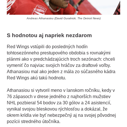
Andreas Athanasiou (David Guralnick, The Detroit News)
S hodnotou aj napriek nezdarom
Red Wings vstúpili do posledných hodín
tohtosezónneho prestupového obdobia s rovnakými
plánmi ako v predchádzajúcich troch sezónach: chceli
vymeniť čo najviac svojich hráčov za draftové voľby.
Athanasiou mal ako jeden z mála zo súčasného kádra
Red Wings akú takú hodnotu.
Athanasiou si vytvoril meno v lanskom ročníku, kedy v
76 zápasoch v drese jedného z najhorších mužstiev
NHL pozbieral 54 bodov za 30 gólov a 24 asistencií,
vynikal svojou bleskovou rýchlosťou a dokázal, že
okrem krídla vie byť nebezpečný aj na svojej pôvodnej
pozícii stredného útočníka.