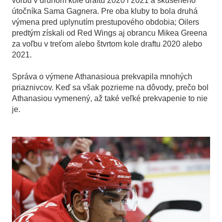
voľbu v druhom kole draftu 2020 i 2021 a skúseného
útočníka Sama Gagnera. Pre oba kluby to bola druhá
výmena pred uplynutím prestupového obdobia; Oilers
predtým získali od Red Wings aj obrancu Mikea Greena
za voľbu v treťom alebo štvrtom kole draftu 2020 alebo
2021.
Správa o výmene Athanasioua prekvapila mnohých
priaznivcov. Keď sa však pozrieme na dôvody, prečo bol
Athanasiou vymenený, až také veľké prekvapenie to nie
je.