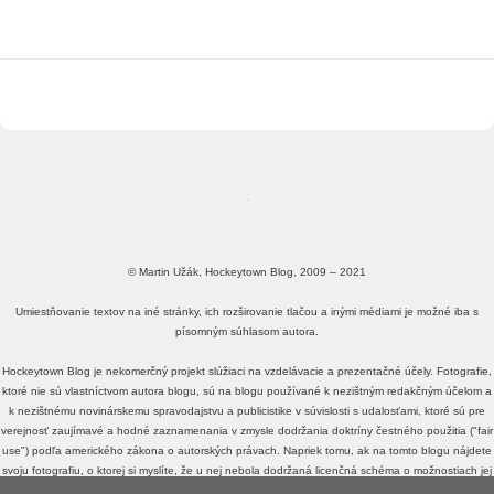
© Martin Užák, Hockeytown Blog, 2009 – 2021
Umiestňovanie textov na iné stránky, ich rozširovanie tlačou a inými médiami je možné iba s
písomným súhlasom autora.
Hockeytown Blog je nekomerčný projekt slúžiaci na vzdelávacie a prezentačné účely. Fotografie,
ktoré nie sú vlastníctvom autora blogu, sú na blogu používané k nezištným redakčným účelom a
k nezištnému novinárskemu spravodajstvu a publicistike v súvislosti s udalosťami, ktoré sú pre
verejnosť zaujímavé a hodné zaznamenania v zmysle dodržania doktríny čestného použitia ("fair
use") podľa amerického zákona o autorských právach. Napriek tomu, ak na tomto blogu nájdete
svoju fotografiu, o ktorej si myslíte, že u nej nebola dodržaná licenčná schéma o možnostiach jej
voľného zdieľania a využívania, alebo fotografiu, o ktorej si myslíte, že je v rozpore s doktrínou