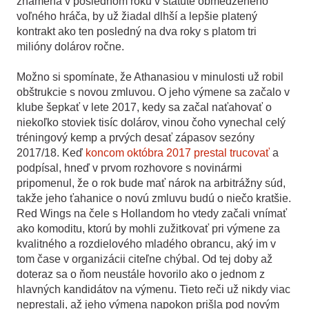
znamená v poslednom roku v štatúte obmedzeného
voľného hráča, by už žiadal dlhší a lepšie platený
kontrakt ako ten posledný na dva roky s platom tri
milióny dolárov ročne.
Možno si spomínate, že Athanasiou v minulosti už robil
obštrukcie s novou zmluvou. O jeho výmene sa začalo v
klube šepkať v lete 2017, kedy sa začal naťahovať o
niekoľko stoviek tisíc dolárov, vinou čoho vynechal celý
tréningový kemp a prvých desať zápasov sezóny
2017/18. Keď
koncom októbra 2017 prestal trucovať
a
podpísal, hneď v prvom rozhovore s novinármi
pripomenul, že o rok bude mať nárok na arbitrážny súd,
takže jeho ťahanice o novú zmluvu budú o niečo kratšie.
Red Wings na čele s Hollandom ho vtedy začali vnímať
ako komoditu, ktorú by mohli zužitkovať pri výmene za
kvalitného a rozdielového mladého obrancu, aký im v
tom čase v organizácii citeľne chýbal. Od tej doby až
doteraz sa o ňom neustále hovorilo ako o jednom z
hlavných kandidátov na výmenu. Tieto reči už nikdy viac
neprestali, až jeho výmena napokon prišla pod novým