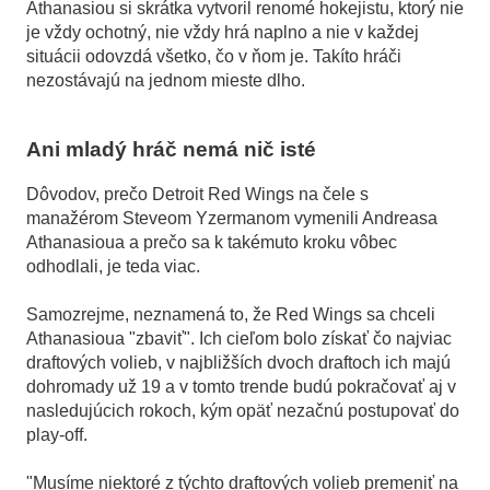
Athanasiou si skrátka vytvoril renomé hokejistu, ktorý nie
je vždy ochotný, nie vždy hrá naplno a nie v každej
situácii odovzdá všetko, čo v ňom je. Takíto hráči
nezostávajú na jednom mieste dlho.
Ani mladý hráč nemá nič isté
Dôvodov, prečo Detroit Red Wings na čele s
manažérom Steveom Yzermanom vymenili Andreasa
Athanasioua a prečo sa k takémuto kroku vôbec
odhodlali, je teda viac.
Samozrejme, neznamená to, že Red Wings sa chceli
Athanasioua "zbaviť". Ich cieľom bolo získať čo najviac
draftových volieb, v najbližších dvoch draftoch ich majú
dohromady už 19 a v tomto trende budú pokračovať aj v
nasledujúcich rokoch, kým opäť nezačnú postupovať do
play-off.
"Musíme niektoré z týchto draftových volieb premeniť na