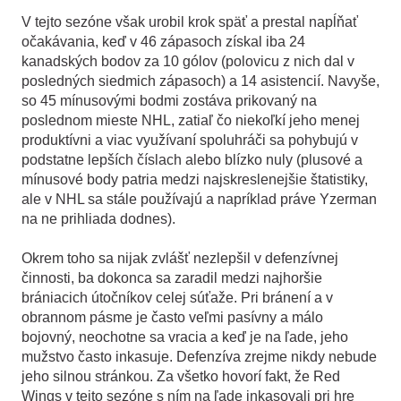
V tejto sezóne však urobil krok späť a prestal napĺňať
očakávania, keď v 46 zápasoch získal iba 24
kanadských bodov za 10 gólov (polovicu z nich dal v
posledných siedmich zápasoch) a 14 asistencií. Navyše,
so 45 mínusovými bodmi zostáva prikovaný na
poslednom mieste NHL, zatiaľ čo niekoľkí jeho menej
produktívni a viac využívaní spoluhráči sa pohybujú v
podstatne lepších číslach alebo blízko nuly (plusové a
mínusové body patria medzi najskreslenejšie štatistiky,
ale v NHL sa stále používajú a napríklad práve Yzerman
na ne prihliada dodnes).
Okrem toho sa nijak zvlášť nezlepšil v defenzívnej
činnosti, ba dokonca sa zaradil medzi najhoršie
brániacich útočníkov celej súťaže. Pri bránení a v
obrannom pásme je často veľmi pasívny a málo
bojovný, neochotne sa vracia a keď je na ľade, jeho
mužstvo často inkasuje. Defenzíva zrejme nikdy nebude
jeho silnou stránkou. Za všetko hovorí fakt, že Red
Wings v tejto sezóne s ním na ľade inkasovali pri hre