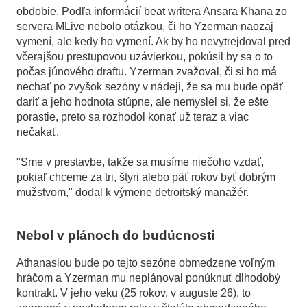
obdobie. Podľa informácií beat writera Ansara Khana zo
servera MLive nebolo otázkou, či ho Yzerman naozaj
vymení, ale kedy ho vymení. Ak by ho nevytrejdoval pred
včerajšou prestupovou uzávierkou, pokúsil by sa o to
počas júnového draftu. Yzerman zvažoval, či si ho má
nechať po zvyšok sezóny v nádeji, že sa mu bude opäť
dariť a jeho hodnota stúpne, ale nemyslel si, že ešte
porastie, preto sa rozhodol konať už teraz a viac
nečakať.
"Sme v prestavbe, takže sa musíme niečoho vzdať,
pokiaľ chceme za tri, štyri alebo päť rokov byť dobrým
mužstvom," dodal k výmene detroitský manažér.
Nebol v plánoch do budúcnosti
Athanasiou bude po tejto sezóne obmedzene voľným
hráčom a Yzerman mu neplánoval ponúknuť dlhodobý
kontrakt. V jeho veku (25 rokov, v auguste 26), to