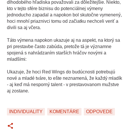
dlhodobého hľadiska považovali za dôležitejšie. Niekto,
kto v tejto sfére biznisu do potenciálnej výmeny
jednoducho zapadal a napokon bol skutočne vymenený,
hoci mnohí priaznivci tomu od začiatku nechceli veriť a
divili sa aj včera.
Táto výmena napokon ukazuje aj na aspekt, na ktorý sa
pri prestavbe často zabúda, pretože tá je významne
spojená s nahrádzaním starších hráčov novými a
mladšími:
Ukazuje, že hoci Red Wings do budúcnosti potrebujú
nové a mladé tváre, to ešte neznamená, že každý mladík
- aj keď má nesporný talent - v prestavovanom mužstve
aj zostane.
INDIVIDUALITY
KOMENTÁRE
ODPOVEDE