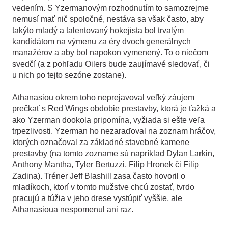
vedením. S Yzermanovým rozhodnutím to samozrejme
nemusí mať nič spoločné, nestáva sa však často, aby
takýto mladý a talentovaný hokejista bol trvalým
kandidátom na výmenu za éry dvoch generálnych
manažérov a aby bol napokon vymenený. To o niečom
svedčí (a z pohľadu Oilers bude zaujímavé sledovať, či
u nich po tejto sezóne zostane).
Athanasiou okrem toho neprejavoval veľký záujem
prečkať s Red Wings obdobie prestavby, ktorá je ťažká a
ako Yzerman dookola pripomína, vyžiada si ešte veľa
trpezlivosti. Yzerman ho nezaraďoval na zoznam hráčov,
ktorých označoval za základné stavebné kamene
prestavby (na tomto zozname sú napríklad Dylan Larkin,
Anthony Mantha, Tyler Bertuzzi, Filip Hronek či Filip
Zadina). Tréner Jeff Blashill zasa často hovoril o
mladíkoch, ktorí v tomto mužstve chcú zostať, tvrdo
pracujú a túžia v jeho drese vystúpiť vyššie, ale
Athanasioua nespomenul ani raz.