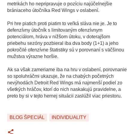
metrikách ho nepripravuje o pozíciu najúčelnejšie
brániaceho útočníka Red Wings v oslabení.
Pri hre piatich proti piatim to veľká sláva nie je. Je to
defenzívny útočník s limitovaným ofenzívnym
potenciálom, hráva v nižšom útoku, v doterajšom
priebehu sezóny pozbieral iba dva body (1+1) a jeho
pokročilé ofenzívne štatistiky sú v porovnaní s väčšinou
mužstva výrazne horšie.
Ak sa však zameriame iba na hru v oslabení, porovnanie
so spoluhráčmi ukazuje, že na chabých početných
nevýhodách Detroit Red Wings má najmenší podiel zo
všetkých hráčov, ktorí do nich naskakujú pravidelne, a
preto by si v tejto hernej situácii zaslúžil viac priestoru.
BLOG ŠPECIÁL
INDIVIDUALITY