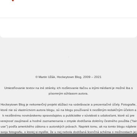
© Martin Užák, Hockeytown Blog, 2009 – 2021
Umiestňovanie textov na iné stránky, ich rozširovanie tlačou a inými médiami je možné iba s
písomným súhlasom autora.
Hockeytown Blog je nekomerčný projekt slúžiaci na vzdelávacie a prezentačné účely. Fotografie,
ktoré nie sú vlastníctvom autora blogu, sú na blogu používané k nezištným redakčným účelom a
k nezištnému novinárskemu spravodajstvu a publicistike v súvislosti s udalosťami, ktoré sú pre
verejnosť zaujímavé a hodné zaznamenania v zmysle dodržania doktríny čestného použitia ("fair
use") podľa amerického zákona o autorských právach. Napriek tomu, ak na tomto blogu nájdete
svoju fotografiu, o ktorej si myslíte, že u nej nebola dodržaná licenčná schéma o možnostiach jej