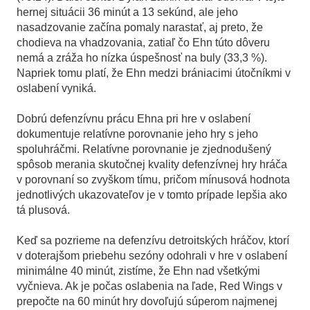
hernej situácii 36 minút a 13 sekúnd, ale jeho
nasadzovanie začína pomaly narastať, aj preto, že
chodieva na vhadzovania, zatiaľ čo Ehn túto dôveru
nemá a zráža ho nízka úspešnosť na buly (33,3 %).
Napriek tomu platí, že Ehn medzi brániacimi útočníkmi v
oslabení vyniká.
Dobrú defenzívnu prácu Ehna pri hre v oslabení
dokumentuje relatívne porovnanie jeho hry s jeho
spoluhráčmi. Relatívne porovnanie je zjednodušený
spôsob merania skutočnej kvality defenzívnej hry hráča
v porovnaní so zvyškom tímu, pričom mínusová hodnota
jednotlivých ukazovateľov je v tomto prípade lepšia ako
tá plusová.
Keď sa pozrieme na defenzívu detroitských hráčov, ktorí
v doterajšom priebehu sezóny odohrali v hre v oslabení
minimálne 40 minút, zistíme, že Ehn nad všetkými
vyčnieva. Ak je počas oslabenia na ľade, Red Wings v
prepočte na 60 minút hry dovoľujú súperom najmenej