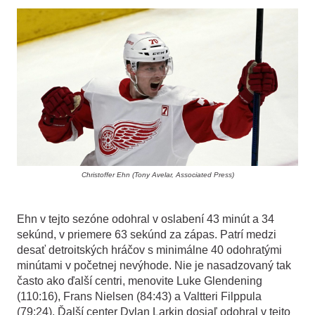
Christoffer Ehn (Tony Avelar, Associated Press)
Ehn v tejto sezóne odohral v oslabení 43 minút a 34
sekúnd, v priemere 63 sekúnd za zápas. Patrí medzi
desať detroitských hráčov s minimálne 40 odohratými
minútami v početnej nevýhode. Nie je nasadzovaný tak
často ako ďalší centri, menovite Luke Glendening
(110:16), Frans Nielsen (84:43) a Valtteri Filppula
(79:24). Ďalší center Dylan Larkin dosiaľ odohral v tejto