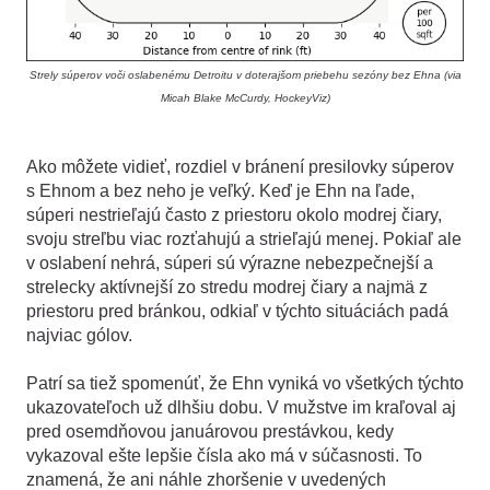
Strely súperov voči oslabenému Detroitu v doterajšom priebehu sezóny bez Ehna (via
Micah Blake McCurdy, HockeyViz)
Ako môžete vidieť, rozdiel v bránení presilovky súperov
s Ehnom a bez neho je veľký. Keď je Ehn na ľade,
súperi nestrieľajú často z priestoru okolo modrej čiary,
svoju streľbu viac rozťahujú a strieľajú menej. Pokiaľ ale
v oslabení nehrá, súperi sú výrazne nebezpečnejší a
strelecky aktívnejší zo stredu modrej čiary a najmä z
priestoru pred bránkou, odkiaľ v týchto situáciách padá
najviac gólov.
Patrí sa tiež spomenúť, že Ehn vyniká vo všetkých týchto
ukazovateľoch už dlhšiu dobu. V mužstve im kraľoval aj
pred osemdňovou januárovou prestávkou, kedy
vykazoval ešte lepšie čísla ako má v súčasnosti. To
znamená, že ani náhle zhoršenie v uvedených