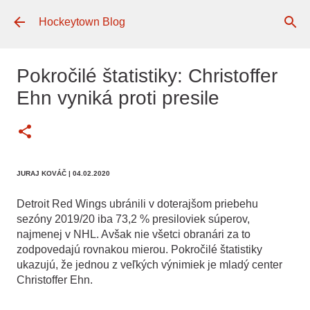
Preskočiť na hlavný obsah
Hockeytown Blog
Pokročilé štatistiky: Christoffer
Ehn vyniká proti presile
JURAJ KOVÁČ
| 04.02.2020
Detroit Red Wings ubránili v doterajšom priebehu
sezóny 2019/20 iba 73,2 % presiloviek súperov,
najmenej v NHL. Avšak nie všetci obranári za to
zodpovedajú rovnakou mierou. Pokročilé štatistiky
ukazujú, že jednou z veľkých výnimiek je mladý center
Christoffer Ehn.