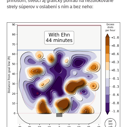
prínosom, svedčí aj grafický pohľad na nezblokované
strely súperov v oslabení s ním a bez neho: