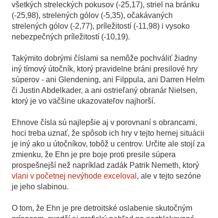
všetkých streleckých pokusov (-25,17), striel na bránku
(-25,98), strelených gólov (-5,35), očakávaných
strelených gólov (-2,77), príležitostí (-11,98) i vysoko
nebezpečných príležitostí (-10,19).
Takýmito dobrými číslami sa nemôže pochváliť žiadny
iný tímový útočník, ktorý pravidelne bráni presilové hry
súperov - ani Glendening, ani Filppula, ani Darren Helm
či Justin Abdelkader, a ani ostrieľaný obranár Nielsen,
ktorý je vo väčšine ukazovateľov najhorší.
Ehnove čísla sú najlepšie aj v porovnaní s obrancami,
hoci treba uznať, že spôsob ich hry v tejto hernej situácii
je iný ako u útočníkov, tobôž u centrov. Určite ale stojí za
zmienku, že Ehn je pre boje proti presile súpera
prospešnejší než napríklad zadák Patrik Nemeth, ktorý
vlani v početnej nevýhode exceloval
, ale v tejto sezóne
je jeho slabinou.
O tom, že Ehn je pre detroitské oslabenie skutočným