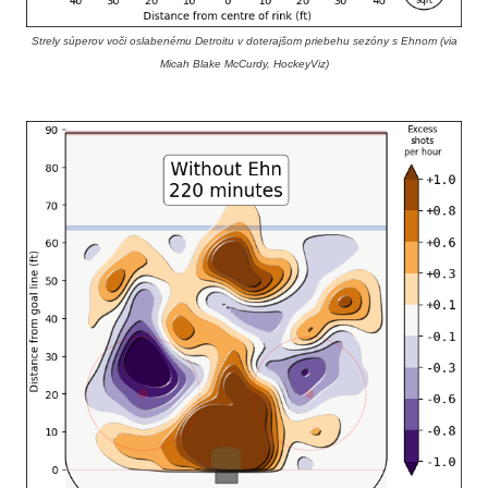
Strely súperov voči oslabenému Detroitu v doterajšom priebehu sezóny s Ehnom (via
Micah Blake McCurdy, HockeyViz)