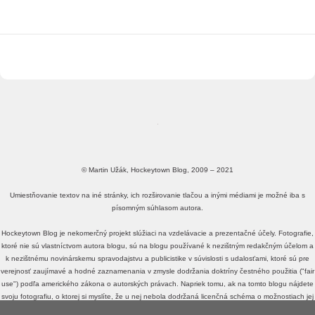
© Martin Užák, Hockeytown Blog, 2009 – 2021
Umiestňovanie textov na iné stránky, ich rozširovanie tlačou a inými médiami je možné iba s
písomným súhlasom autora.
Hockeytown Blog je nekomerčný projekt slúžiaci na vzdelávacie a prezentačné účely. Fotografie,
ktoré nie sú vlastníctvom autora blogu, sú na blogu používané k nezištným redakčným účelom a
k nezištnému novinárskemu spravodajstvu a publicistike v súvislosti s udalosťami, ktoré sú pre
verejnosť zaujímavé a hodné zaznamenania v zmysle dodržania doktríny čestného použitia ("fair
use") podľa amerického zákona o autorských právach. Napriek tomu, ak na tomto blogu nájdete
svoju fotografiu, o ktorej si myslíte, že u nej nebola dodržaná licenčná schéma o možnostiach jej
voľného zdieľania a využívania, alebo fotografiu, o ktorej si myslíte, že je v rozpore s doktrínou