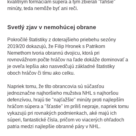
kvalitným formáciám súpera a tým zbierali "ľahšie"
minúty, teda nemôže byť ani reči.
Svetlý zjav v nemohúcej obrane
Pokročilé štatistiky z doterajšieho priebehu sezóny
2019/20 dokazujú, že Filip Hronek s Patrikom
Nemethom tvoria obrannú dvojicu, ktorá pri
rovnovážnom počte hráčov na ľade dokáže dominovať a
je oveľa lepšia ako nasvedčujú základné štatistiky
oboch hráčov či tímu ako celku.
Napriek tomu, že títo obrancovia sú súčasťou
jednoznačne najhoršieho mužstva NHL s najhoršou
defenzívou, hrajú tie "najťažšie" minúty proti najlepším
hráčom súpera a "šťastie" im príliš nepraje, napriek tomu
vykazujú pri rovnakých podmienkach, aké majú ich
súperi, fantastické čísla, pričom vo viacerých ohľadoch
patria medzi najlepšie obranné páry v NHL.