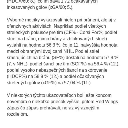
(HDCA/60; 8.), čo im dáva 1,72 očakávaných
inkasovaných gólov (xGA/60; 5.).
Výborné metriky vykazovali nielen pri bránení, ale aj v
ofenzívnych aktivitách. Napríklad podiel všetkých
streleckých pokusov pre tím (CF% - Corsi For%; podiel
striel na bránu, mimo brány a zblokovaných striel)
vytiahli na hodnotu 56,3 %, čo je 11. najvyššia hodnota
medzi obrannými dvojicami NHL. Podiel striel
smerujúcich na bránu (SF%) dostali na hodnotu 57,8 %
(7. v NHL), podiel šancí pre tím (SCF%) na 56,4 % (12.),
podiel vysoko nebezpečných šancí na skórovanie
(HDCF%) na 58,9 % (12.) a podiel očakávaných
strelených gólov (xGF%) na 57,04 % (11.).
V niektorých týchto ukazovateľoch boli ešte koncom
novembra o niekoľko priečok vyššie, pritom Red Wings
zápas čo zápas prehrávali, neraz výraznejším
rozdielom.