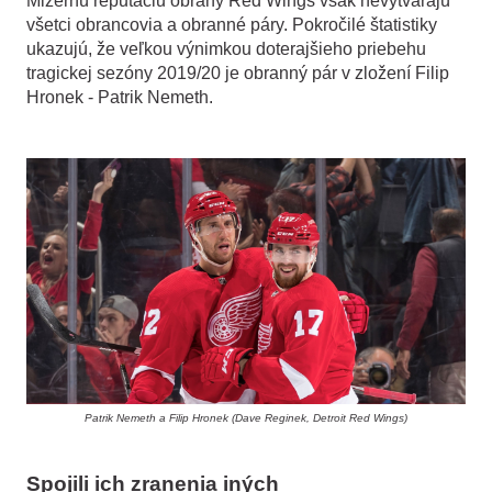
Mizernú reputáciu obrany Red Wings však nevytvárajú
všetci obrancovia a obranné páry. Pokročilé štatistiky
ukazujú, že veľkou výnimkou doterajšieho priebehu
tragickej sezóny 2019/20 je obranný pár v zložení Filip
Hronek - Patrik Nemeth.
Patrik Nemeth a Filip Hronek (Dave Reginek, Detroit Red Wings)
Spojili ich zranenia iných