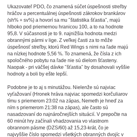
Ukazovateľ PDO, čo znamená súčet úspešnosti streľby
hráčov a percentuálnej úspešnosti zákrokov brankárov
(sh% + sv%) a hovorí sa mu "štatistika šťastia", majú
hlboko pod priemernou hranicou 100, a to na hodnote
95,8. V súčasnosti je to 9. najnižšia hodnota medzi
obrannými pármi v lige. Z veľkej časti za to môže
úspešnosť streľby, ktorú Red Wings s nimi na ľade majú
na nízkej hodnote 5,56 %. To znamená, že čísla z ich
spoločného pobytu na ľade nie sú dielom šťasteny.
Naopak - pri väčšej dávke "šťastia" by dosahovali vyššie
hodnoty a boli by ešte lepší.
Podobne je to aj s minutážou. Nielenže sú najviac
vyťažovaní (Hronek hráva najviac spomedzi korčuliarov
tímu s priemerom 23:02 na zápas, Nemeth je hneď za
ním s priemerom 21:38 na zápas), ale často sú
nasadzovaní do najnáročnejších situácií. V prepočte na
60 minút hry začínali vhadzovania vo vlastnom
obrannom pásme (DZS/60) až 15,23-krát, čo je
najvyššie číslo spomedzi všetkých obranných dvojíc v