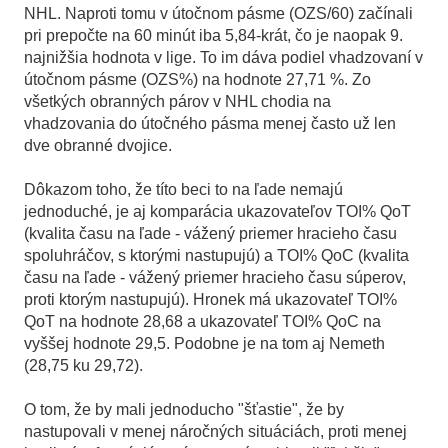
NHL. Naproti tomu v útočnom pásme (OZS/60) začínali
pri prepočte na 60 minút iba 5,84-krát, čo je naopak 9.
najnižšia hodnota v lige. To im dáva podiel vhadzovaní v
útočnom pásme (OZS%) na hodnote 27,71 %. Zo
všetkých obranných párov v NHL chodia na
vhadzovania do útočného pásma menej často už len
dve obranné dvojice.
Dôkazom toho, že títo beci to na ľade nemajú
jednoduché, je aj komparácia ukazovateľov TOI% QoT
(kvalita času na ľade - vážený priemer hracieho času
spoluhráčov, s ktorými nastupujú) a TOI% QoC (kvalita
času na ľade - vážený priemer hracieho času súperov,
proti ktorým nastupujú). Hronek má ukazovateľ TOI%
QoT na hodnote 28,68 a ukazovateľ TOI% QoC na
vyššej hodnote 29,5. Podobne je na tom aj Nemeth
(28,75 ku 29,72).
O tom, že by mali jednoducho "šťastie", že by
nastupovali v menej náročných situáciách, proti menej