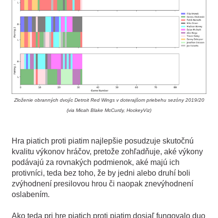
Zloženie obranných dvojíc Detroit Red Wings v doterajšom priebehu sezóny 2019/20
(via Micah Blake McCurdy, HockeyViz)
Hra piatich proti piatim najlepšie posudzuje skutočnú
kvalitu výkonov hráčov, pretože zohľadňuje, aké výkony
podávajú za rovnakých podmienok, aké majú ich
protivníci, teda bez toho, že by jedni alebo druhí boli
zvýhodnení presilovou hrou či naopak znevýhodnení
oslabením.
Ako teda pri hre piatich proti piatim dosiaľ fungovalo duo