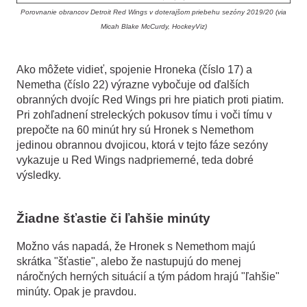
Porovnanie obrancov Detroit Red Wings v doterajšom priebehu sezóny 2019/20 (via
Micah Blake McCurdy, HockeyViz)
Ako môžete vidieť, spojenie Hroneka (číslo 17) a
Nemetha (číslo 22) výrazne vybočuje od ďalších
obranných dvojíc Red Wings pri hre piatich proti piatim.
Pri zohľadnení streleckých pokusov tímu i voči tímu v
prepočte na 60 minút hry sú Hronek s Nemethom
jedinou obrannou dvojicou, ktorá v tejto fáze sezóny
vykazuje u Red Wings nadpriemerné, teda dobré
výsledky.
Žiadne šťastie či ľahšie minúty
Možno vás napadá, že Hronek s Nemethom majú
skrátka "šťastie", alebo že nastupujú do menej
náročných herných situácií a tým pádom hrajú "ľahšie"
minúty. Opak je pravdou.