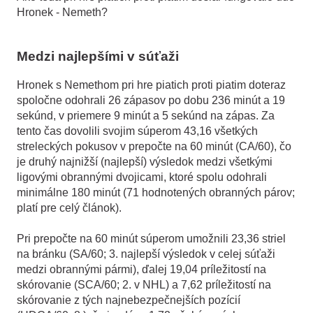
Hronek - Nemeth?
Medzi najlepšími v súťaži
Hronek s Nemethom pri hre piatich proti piatim doteraz
spoločne odohrali 26 zápasov po dobu 236 minút a 19
sekúnd, v priemere 9 minút a 5 sekúnd na zápas. Za
tento čas dovolili svojim súperom 43,16 všetkých
streleckých pokusov v prepočte na 60 minút (CA/60), čo
je druhý najnižší (najlepší) výsledok medzi všetkými
ligovými obrannými dvojicami, ktoré spolu odohrali
minimálne 180 minút (71 hodnotených obranných párov;
platí pre celý článok).
Pri prepočte na 60 minút súperom umožnili 23,36 striel
na bránku (SA/60; 3. najlepší výsledok v celej súťaži
medzi obrannými pármi), ďalej 19,04 príležitostí na
skórovanie (SCA/60; 2. v NHL) a 7,62 príležitostí na
skórovanie z tých najnebezpečnejších pozícií