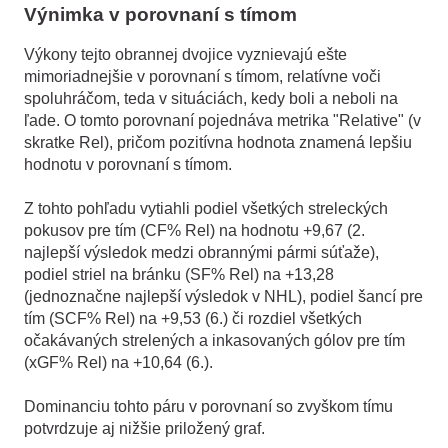
Výnimka v porovnaní s tímom
Výkony tejto obrannej dvojice vyznievajú ešte
mimoriadnejšie v porovnaní s tímom, relatívne voči
spoluhráčom, teda v situáciách, kedy boli a neboli na
ľade. O tomto porovnaní pojednáva metrika "Relative" (v
skratke Rel), pričom pozitívna hodnota znamená lepšiu
hodnotu v porovnaní s tímom.
Z tohto pohľadu vytiahli podiel všetkých streleckých
pokusov pre tím (CF% Rel) na hodnotu +9,67 (2.
najlepší výsledok medzi obrannými pármi súťaže),
podiel striel na bránku (SF% Rel) na +13,28
(jednoznačne najlepší výsledok v NHL), podiel šancí pre
tím (SCF% Rel) na +9,53 (6.) či rozdiel všetkých
očakávaných strelených a inkasovaných gólov pre tím
(xGF% Rel) na +10,64 (6.).
Dominanciu tohto páru v porovnaní so zvyškom tímu
potvrdzuje aj nižšie priložený graf.