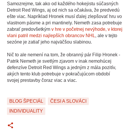
Samozrejme, tak ako od každého hokejistu súčasných
Detroit Red Wings, aj od nich sa očakáva, že predvedú
ešte viac. Napríklad Hronek musí ďalej zlepšovať hru vo
vlastnom pásme a pri mantinely. Nemeth zasa potrebuje
zabrať predovšetkým
v hre v početnej nevýhode, v ktorej
vlani patril medzi najlepších obrancov NHL
, ale v tejto
sezóne je zatiaľ jeho najväčšou slabinou.
Nič to ale nemení na tom, že obranný pár Filip Hronek -
Patrik Nemeth je svetlým zjavom v inak nemohúcej
defenzíve Detroit Red Wings a jedným z mála pozitív,
akých tento klub potrebuje v pokračujúcom období
svojej prestavby čoraz viac a viac.
BLOG ŠPECIÁL
ČESI A SLOVÁCI
INDIVIDUALITY