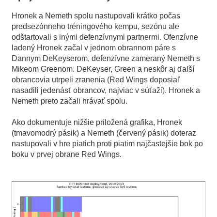
Hronek a Nemeth spolu nastupovali krátko počas
predsezónneho tréningového kempu, sezónu ale
odštartovali s inými defenzívnymi partnermi. Ofenzívne
ladený Hronek začal v jednom obrannom páre s
Dannym DeKeyserom, defenzívne zameraný Nemeth s
Mikeom Greenom. DeKeyser, Green a neskôr aj ďalší
obrancovia utrpeli zranenia (Red Wings doposiaľ
nasadili jedenásť obrancov, najviac v súťaži). Hronek a
Nemeth preto začali hrávať spolu.
Ako dokumentuje nižšie priložená grafika, Hronek
(tmavomodrý pásik) a Nemeth (červený pásik) doteraz
nastupovali v hre piatich proti piatim najčastejšie bok po
boku v prvej obrane Red Wings.