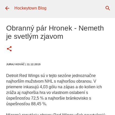
Preskočiť na hlavný obsah
Hockeytown Blog
Obranný pár Hronek - Nemeth
je svetlým zjavom
JURAJ KOVÁČ
| 11.12.2019
Detroit Red Wings sú v tejto sezóne jednoznačne
najhorším mužstvom NHL s najhoršou obranou. V
priemere inkasujú 4,03 gólu na zápas a do kolien ich
zráža aj najhoršia hra vo vlastnom oslabení s
úspešnosťou 72,5 % a najhoršie bránkovisko s
úspešnosťou 88,45 %.