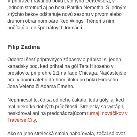
V príprave hrával po boku Dannyho DeKeysera, v
jednom stretnutí aj po boku Patrika Nemetha. S jedným
z týchto bekov odštartuje novú sezónu v prvom alebo
druhom obrannom páre Red Wings. Tréneri s ním
počítajú aj do špeciálnych formácií.
Filip Zadina
Odohral šesť prípravných zápasov a pripísal si jeden
kanadský bod, keď prihral na gól Tara Hiroseho v
presilovke pri prehre 2:1 na ľade Chicaga. Najčastejšie
hral v prvom alebo druhom útoku po boku Hiroseho,
Joea Velena či Adama Erneho.
Nepriniesol to, čo sa od neho čakalo, teda góly, aj keď
mal niekoľko dobrých príležitostí. Strelecky sa vytrápil,
neskóroval ani na predchádzajúcom
turnaji nováčikov v
Traverse City
.
Ako sa jeho strelecká smola nabaľovala, začal sólovať,