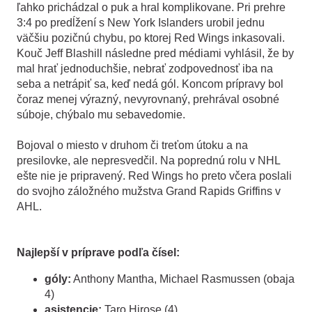
ľahko prichádzal o puk a hral komplikovane. Pri prehre
3:4 po predĺžení s New York Islanders urobil jednu
väčšiu pozičnú chybu, po ktorej Red Wings inkasovali.
Kouč Jeff Blashill následne pred médiami vyhlásil, že by
mal hrať jednoduchšie, nebrať zodpovednosť iba na
seba a netrápiť sa, keď nedá gól. Koncom prípravy bol
čoraz menej výrazný, nevyrovnaný, prehrával osobné
súboje, chýbalo mu sebavedomie.
Bojoval o miesto v druhom či treťom útoku a na
presilovke, ale nepresvedčil. Na poprednú rolu v NHL
ešte nie je pripravený. Red Wings ho preto včera poslali
do svojho záložného mužstva Grand Rapids Griffins v
AHL.
Najlepší v príprave podľa čísel:
góly:
Anthony Mantha, Michael Rasmussen (obaja
4)
asistencie:
Taro Hirose (4)