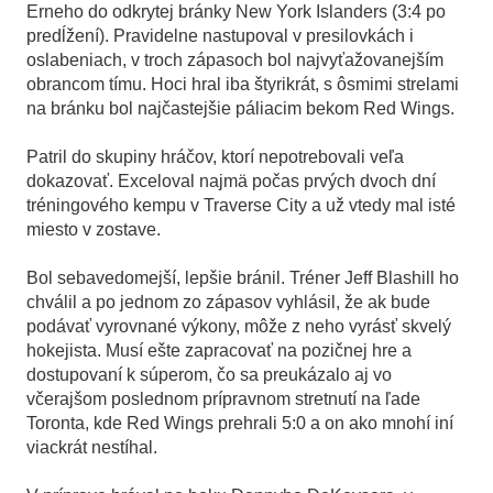
Erneho do odkrytej bránky New York Islanders (3:4 po
predĺžení). Pravidelne nastupoval v presilovkách i
oslabeniach, v troch zápasoch bol najvyťažovanejším
obrancom tímu. Hoci hral iba štyrikrát, s ôsmimi strelami
na bránku bol najčastejšie páliacim bekom Red Wings.
Patril do skupiny hráčov, ktorí nepotrebovali veľa
dokazovať. Exceloval najmä počas prvých dvoch dní
tréningového kempu v Traverse City a už vtedy mal isté
miesto v zostave.
Bol sebavedomejší, lepšie bránil. Tréner Jeff Blashill ho
chválil a po jednom zo zápasov vyhlásil, že ak bude
podávať vyrovnané výkony, môže z neho vyrásť skvelý
hokejista. Musí ešte zapracovať na pozičnej hre a
dostupovaní k súperom, čo sa preukázalo aj vo
včerajšom poslednom prípravnom stretnutí na ľade
Toronta, kde Red Wings prehrali 5:0 a on ako mnohí iní
viackrát nestíhal.