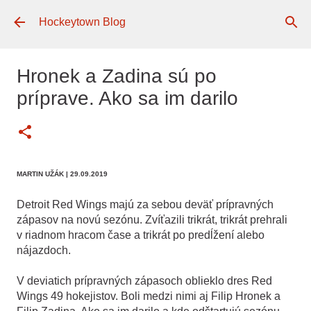
Preskočiť na hlavný obsah
Hockeytown Blog
Hronek a Zadina sú po
príprave. Ako sa im darilo
MARTIN UŽÁK
| 29.09.2019
Detroit Red Wings majú za sebou deväť prípravných
zápasov na novú sezónu. Zvíťazili trikrát, trikrát prehrali
v riadnom hracom čase a trikrát po predĺžení alebo
nájazdoch.
V deviatich prípravných zápasoch oblieklo dres Red
Wings 49 hokejistov. Boli medzi nimi aj Filip Hronek a