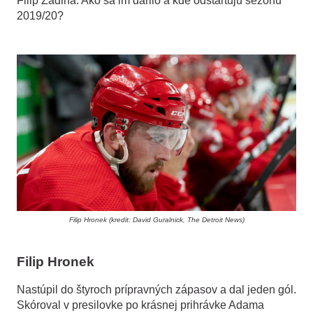
Filip Zadina. Ako sa im darilo a kde odštartujú sezónu
2019/20?
Filip Hronek (kredit: David Guralnick, The Detroit News)
Filip Hronek
Nastúpil do štyroch prípravných zápasov a dal jeden gól.
Skóroval v presilovke po krásnej prihrávke Adama