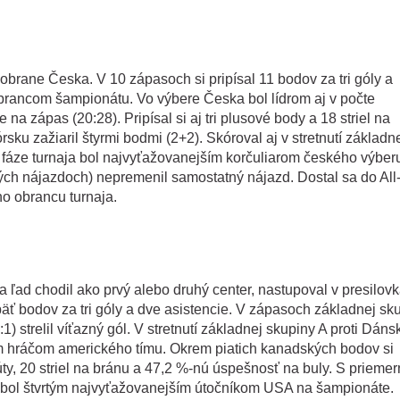
 obrane Česka. V 10 zápasoch si pripísal 11 bodov za tri góly a
obrancom šampionátu. Vo výbere Česka bol lídrom aj v počte
a zápas (20:28). Pripísal si aj tri plusové body a 18 striel na
sku zažiaril štyrmi bodmi (2+2). Skóroval aj v stretnutí základn
j fáze turnaja bol najvyťažovanejším korčuliarom českého výber
ých nájazdoch) nepremenil samostatný nájazd. Dostal sa do All
o obrancu turnaja.
a ľad chodil ako prvý alebo druhý center, nastupoval v presilovk
ť bodov za tri góly a dve asistencie. V zápasoch základnej sk
1) strelil víťazný gól. V stretnutí základnej skupiny A proti Dáns
pším hráčom amerického tímu. Okrem piatich kanadských bodov si
núty, 20 striel na bránu a 47,2 %-nú úspešnosť na buly. S prieme
bol štvrtým najvyťažovanejším útočníkom USA na šampionáte.