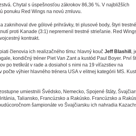
ťazstvá. Chytal s úspešnosťou zákrokov 86,36 %. V najbližších
čnú ponuku Red Wings na novú zmluvu.
zaknihoval dve gólové prihrávky, tri plusové body, štyri trestn
tnutí proti Kanade (3:1) nepremenil trestné strieľanie. Red Wing
vojcestný kontrakt.
 piati členovia ich realizačného tímu: hlavný kouč
Jeff Blashill
, 
ale, kondičný tréner Piet Van Zant a kustód Paul Boyer. Prví št
v po tretíkrát v rade a dosiahol s nimi na 19 víťazstiev na
 v počte výhier hlavného trénera USA v elitnej kategórii MS. Kus
stupne umiestnili Švédsko, Nemecko, Spojené štáty, Švajčiar
Británia, Taliansko, Francúzsko a Rakúsko. Francúzsko a Rakú
na budúcoročnom šampionáte vo Švajčiarsku ich nahradia Kazach