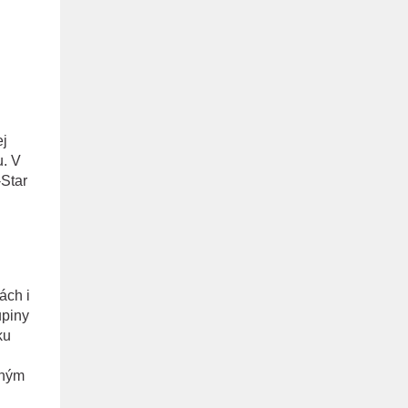
ej
u. V
-Star
ách i
upiny
ku
rným