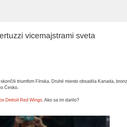
Preskočiť na hlavný obsah
rtuzzi vicemajstrami sveta
a skončili triumfom Fínska. Druhé miesto obsadila Kanada, bron
lo Česko.
ov Detroit Red Wings
. Ako sa im darilo?