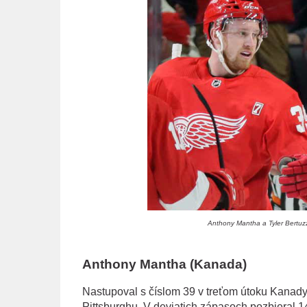
Anthony Mantha a Tyler Bertuzz
Anthony Mantha (Kanada)
Nastupoval s číslom 39 v treťom útoku Kanady
Pittsburghu. V deviatich zápasoch pozbieral 