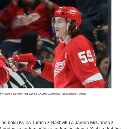
i v drese Detroit Red Wings (Duane Burleson, Associated Press)
 po boku Kylea Turrisa z Nashvillu a Jareda McCanna z
14 bodov za sedem gólov a sedem asistencií. Stal sa druhým