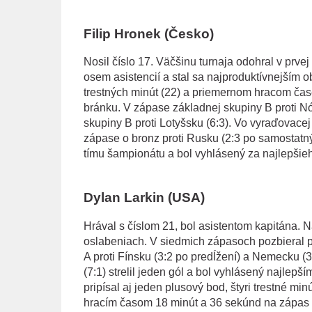
Filip Hronek (Česko)
Nosil číslo 17. Väčšinu turnaja odohral v prvej
osem asistencií a stal sa najproduktívnejším 
trestných minút (22) a priemernom hracom čase n
bránku. V zápase základnej skupiny B proti Nór
skupiny B proti Lotyšsku (6:3). Vo vyraďovace
zápase o bronz proti Rusku (2:3 po samostatn
tímu šampionátu a bol vyhlásený za najlepšieh
Dylan Larkin (USA)
Hrával s číslom 21, bol asistentom kapitána. N
oslabeniach. V siedmich zápasoch pozbieral pä
A proti Fínsku (3:2 po predĺžení) a Nemecku (3:
(7:1) strelil jeden gól a bol vyhlásený najle
pripísal aj jeden plusový bod, štyri trestné mi
hracím časom 18 minút a 36 sekúnd na zápas 