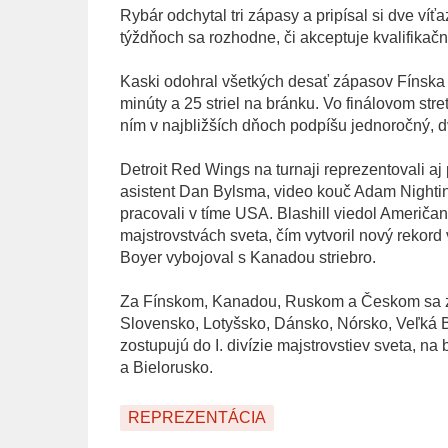
Rybár odchytal tri zápasy a pripísal si dve ví
týždňoch sa rozhodne, či akceptuje kvalifika
Kaski odohral všetkých desať zápasov Fínska a 
minúty a 25 striel na bránku. Vo finálovom stre
ním v najbližších dňoch podpíšu jednoročný, d
Detroit Red Wings na turnaji reprezentovali aj
asistent Dan Bylsma, video kouč Adam Nighting
pracovali v tíme USA. Blashill viedol Američano
majstrovstvách sveta, čím vytvoril nový rekord
Boyer vybojoval s Kanadou striebro.
Za Fínskom, Kanadou, Ruskom a Českom sa zo
Slovensko, Lotyšsko, Dánsko, Nórsko, Veľká 
zostupujú do I. divízie majstrovstiev sveta, 
a Bielorusko.
REPREZENTÁCIA