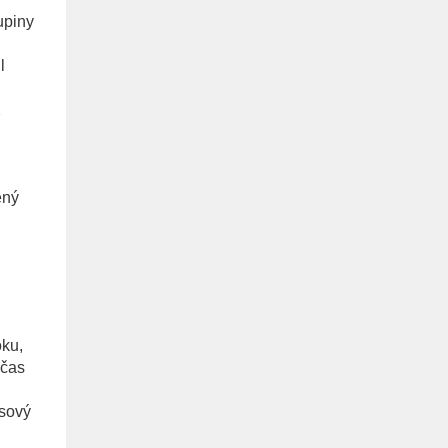
upiny
l
2
ený
oku,
 čas
usový