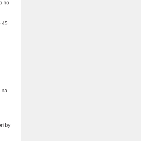
čo ho
o 45
i
d na
rí by