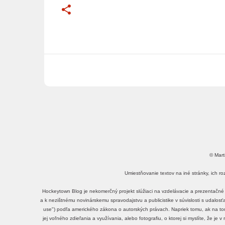
© Mart
Umiestňovanie textov na iné stránky, ich r
Hockeytown Blog je nekomerčný projekt slúžiaci na vzdelávacie a prezentačné 
a k nezištnému novinárskemu spravodajstvu a publicistike v súvislosti s udalos
use") podľa amerického zákona o autorských právach. Napriek tomu, ak na tomt
jej voľného zdieľania a využívania, alebo fotografiu, o ktorej si myslíte, že je