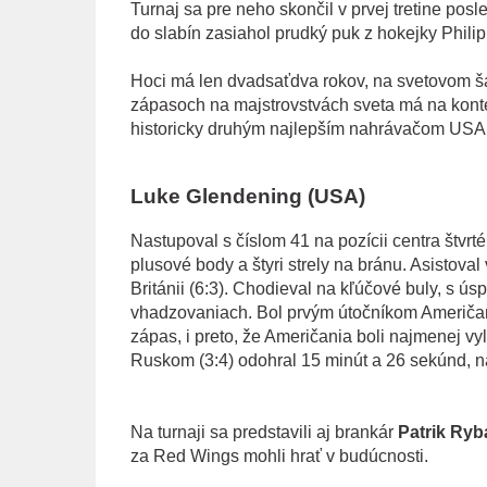
Turnaj sa pre neho skončil v prvej tretine pos
do slabín zasiahol prudký puk z hokejky Phil
Hoci má len dvadsaťdva rokov, na svetovom šam
zápasoch na majstrovstvách sveta má na kont
historicky druhým najlepším nahrávačom USA n
Luke Glendening (USA)
Nastupoval s číslom 41 na pozícii centra štvrté
plusové body a štyri strely na bránu. Asistova
Británii (6:3). Chodieval na kľúčové buly, s
vhadzovaniach. Bol prvým útočníkom Američano
zápas, i preto, že Američania boli najmenej 
Ruskom (3:4) odohral 15 minút a 26 sekúnd, n
Na turnaji sa predstavili aj brankár
Patrik Ryb
za Red Wings mohli hrať v budúcnosti.