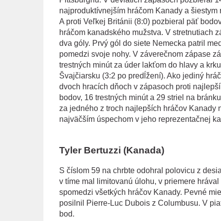
najproduktívnejším hráčom Kanady a šiestym 
A proti Veľkej Británii (8:0) pozbieral päť bod
hráčom kanadského mužstva. V stretnutiach zá
dva góly. Prvý gól do siete Nemecka patril med
pomedzi svoje nohy. V záverečnom zápase základ
trestných minút za úder lakťom do hlavy a krku
Švajčiarsku (3:2 po predĺžení). Ako jediný h
dvoch hracích dňoch v zápasoch proti najlepš
bodov, 16 trestných minút a 29 striel na brán
za jedného z troch najlepších hráčov Kanady na
najväčším úspechom v jeho reprezentačnej kar
Tyler Bertuzzi (Kanada)
S číslom 59 na chrbte odohral polovicu z des
v tíme mal limitovanú úlohu, v priemere hráva
spomedzi všetkých hráčov Kanady. Pevné miest
posilnil Pierre-Luc Dubois z Columbusu. V piati
bod.