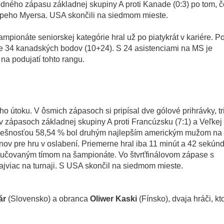
ledného zápasu základnej skupiny A proti Kanade (0:3) po tom, 
ippeho Myersa. USA skončili na siedmom mieste.
pionáte seniorskej kategórie hral už po piatykrát v kariére. P
e 34 kanadských bodov (10+24). S 24 asistenciami na MS je
a podujatí tohto rangu.
ho útoku. V ôsmich zápasoch si pripísal dve gólové prihrávky, tr
l v zápasoch základnej skupiny A proti Francúzsku (7:1) a Veľkej
 úspešnosťou 58,54 % bol druhým najlepším americkým mužom na
v pre hru v oslabení. Priemerne hral iba 11 minút a 42 sekún
vylučovaným tímom na šampionáte. Vo štvrťfinálovom zápase s
ajviac na turnaji. S USA skončil na siedmom mieste.
ár
(Slovensko) a obranca
Oliwer Kaski
(Fínsko), dvaja hráči, kto