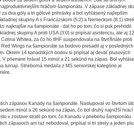
najproduktívnejším hráčom šampionátu. V zápase základnej sk
ov za dva góly a tri gólové prihrávky a bol vyhlásený najlepším
kladnej skupiny A s Francúzskom (5:2) a Nemeckom (8:1) streli
zi najkrajšie na šampionáte - dal ho po tom, čo si puk prehodil
nej skupiny A proti USA (3:0) si pripísal asistenciu, ale aj 1
 Colina Whitea, za čo ho IIHF suspendovala na štvrťfinále proti
ráč Red Wings na šampionáte sa bodovo presadil aj v posledných
ím. Okrem 14 kanadských bodov si pripísal aj deväť plusových
ku. V priemere hrával 15 minút a 21 sekúnd na zápas. Bol vyhlás
 turnaji. Strieborná medaila z MS seniorskej kategórie je
iére.
iatich zápasov Kanady na šampionáte. Nastupoval vo štvrtom út
l sedem minút a 26 sekúnd na zápas, čo bol druhý najnižší hrací
o v zostave stratil po tom, čo Kanadu v priebehu šampionátu
ch zápasoch ani raz nebodoval, pripísal si tri strely a jeden pl