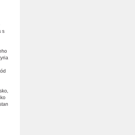
é
s s
jeho
yria
tód
sko,
sko
stan