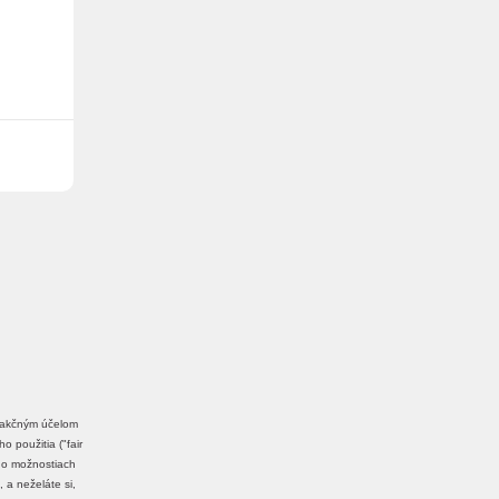
edakčným účelom
 použitia ("fair
a o možnostiach
, a neželáte si,