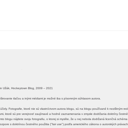
in Užák, Hockeytown Blog, 2009 – 2021
ozširovanie tlačou a inými médiami je možné iba s písomným súhlasom autora.
účely. Fotografie, ktoré nie sú vlastníctvom autora blogu, sú na blogu používané k nezištným r
ťami, ktoré sú pre verejnosť zaujímavé a hodné zaznamenania v zmysle dodržania doktríny čestného
o blogu nájdete svoju fotografiu, o ktorej si myslíte, že u nej nebola dodržaná licenčná schém
 v rozpore s doktrínou čestného použitia ("fair use") podľa amerického zákona o autorských právach