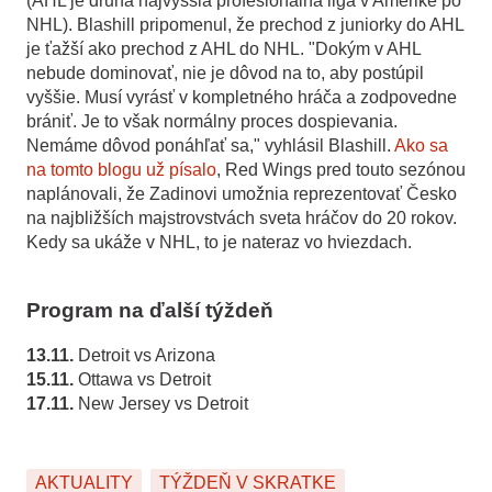
(AHL je druhá najvyššia profesionálna liga v Amerike po
NHL). Blashill pripomenul, že prechod z juniorky do AHL
je ťažší ako prechod z AHL do NHL. "Dokým v AHL
nebude dominovať, nie je dôvod na to, aby postúpil
vyššie. Musí vyrásť v kompletného hráča a zodpovedne
brániť. Je to však normálny proces dospievania.
Nemáme dôvod ponáhľať sa," vyhlásil Blashill.
Ako sa
na tomto blogu už písalo
, Red Wings pred touto sezónou
naplánovali, že Zadinovi umožnia reprezentovať Česko
na najbližších majstrovstvách sveta hráčov do 20 rokov.
Kedy sa ukáže v NHL, to je nateraz vo hviezdach.
Program na ďalší týždeň
13.11.
Detroit vs Arizona
15.11.
Ottawa vs Detroit
17.11.
New Jersey vs Detroit
AKTUALITY
TÝŽDEŇ V SKRATKE