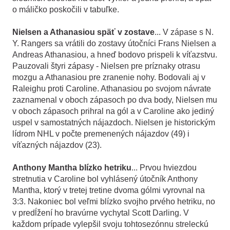
o máličko poskočili v tabuľke.
Nielsen a Athanasiou späť v zostave
... V zápase s N.
Y. Rangers sa vrátili do zostavy útočníci Frans Nielsen a
Andreas Athanasiou, a hneď bodovo prispeli k víťazstvu.
Pauzovali štyri zápasy - Nielsen pre príznaky otrasu
mozgu a Athanasiou pre zranenie nohy. Bodovali aj v
Raleighu proti Caroline. Athanasiou po svojom návrate
zaznamenal v oboch zápasoch po dva body, Nielsen mu
v oboch zápasoch prihral na gól a v Caroline ako jediný
uspel v samostatných nájazdoch. Nielsen je historickým
lídrom NHL v počte premenených nájazdov (49) i
víťazných nájazdov (23).
Anthony Mantha blízko hetriku
... Prvou hviezdou
stretnutia v Caroline bol vyhlásený útočník Anthony
Mantha, ktorý v tretej tretine dvoma gólmi vyrovnal na
3:3. Nakoniec bol veľmi blízko svojho prvého hetriku, no
v predĺžení ho bravúrne vychytal Scott Darling. V
každom prípade vylepšil svoju tohtosezónnu streleckú