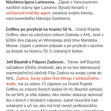
Návšteva Igora Larionova
... Zápas s Vancouverom
navštívil slávny Igor Larionov. Bývalý forvard,
v
súčasnosti hráčsky agent
, sledoval svojho klienta,
vancouverského Nikolaja Goldobina.
Griffins po prvýkrát na hranici 50 %
... Grand Rapids
Griffins, ktorí sú záložným celkom Detroitu v AHL, hrali v
týždni dva zápasy vo Winnipegu proti tímu Manitoba
Moose. Uspeli v jednom prípade a po prvýkrát v sezóne
sa dostali na hranicu 50 % získaných bodov.
Jeff Blashill o Filipovi Zadinovi
... Tréner Jeff Blashill
začiatkom týždňa zhodnotil, ako je na tom talentovaný
osemnásťročný útočník Filip Zadina na svojej ceste do
NHL.
Zadina, šiesty výber Red Wings z tohtoročného
draftu
, má za sebou 13 zápasov za Grand Rapids
Griffins so ziskom ôsmich bodov (4+4). Blashill vyhlásil,
že od NHL je ešte ďaleko. Ako strelec dokázal skórovať
iba v dvoch z trinástich zápasov, zatiaľ nevyniká nad
ostatnými a učí sa, ako má hrať medzi profesionálmi