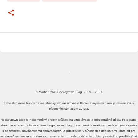
© Martin Užák, Hockeytown Blog, 2009 – 2021
Umiestňovanie textov na iné stránky, ich rozširovanie tlačou a inými médiami je možné iba s
písomným súhlasom autora.
Hockeytown Blog je nekomerčný projekt slúžiaci na vzdelávacie a prezentačné účely. Fotografie,
ktoré nie sú vlastníctvom autora blogu, sú na blogu používané k nezištným redakčným účelom a
k nezištnému novinárskemu spravodajstvu a publicistike v súvislosti s udalosťami, ktoré sú pre
verejnosť zaujímavé a hodné zaznamenania v zmysle dodržania doktríny čestného použitia ("fair