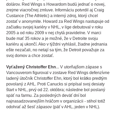
dolárov. Red Wings s Howardom budú jednať o novej,
zrejme viacročnej zmluve. Informáciu potvrdil aj Craig
Custance (The Athletic) a interný zdroj, ktorý chcel
zostať v anonymite. Howard za Red Wings nastupuje od
začiatku svojej kariéry v NHL, v lige debutoval v roku
2005 a od roku 2009 v nej chytá pravidelne. V marci
bude mať 35 rokov a je možné, že v Detroite svoju
kariéru aj ukončí. Ako v týždni vyhlásil, žiadne jednania
ešte nezačali, no netají sa tým, že Detroit považuje za
svoj domov a chce zostať.
Vyťažený Christoffer Ehn
... V utorňajšom zápase s
Vancouverom figuroval v zostave Red Wings defenzívne
ladený útočník Christoffer Ehn, ktorý bol krátko predtým
povolaný z AHL. Proti Canucks si pripísal svoj desiaty
štart v NHL, prvý od 22. októbra; následne bol poslaný
späť na farmu. Za posledných deväť dní bol
najnasadzovanejším hráčom v organizácii - stihol totiž
odohrať až šesť zápasov (päť v AHL, jeden v NHL).