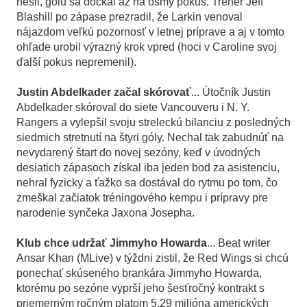
nešli, gólu sa dočkal až na ôsmy pokus. Tréner Jeff
Blashill po zápase prezradil, že Larkin venoval
nájazdom veľkú pozornosť v letnej príprave a aj v tomto
ohľade urobil výrazný krok vpred (hoci v Caroline svoj
ďalší pokus nepremenil).
Justin Abdelkader začal skórovať
... Útočník Justin
Abdelkader skóroval do siete Vancouveru i N. Y.
Rangers a vylepšil svoju streleckú bilanciu z posledných
siedmich stretnutí na štyri góly. Nechal tak zabudnúť na
nevydarený štart do novej sezóny, keď v úvodných
desiatich zápasoch získal iba jeden bod za asistenciu,
nehral fyzicky a ťažko sa dostával do rytmu po tom, čo
zmeškal začiatok tréningového kempu i prípravy pre
narodenie synčeka Jaxona Josepha.
Klub chce udržať Jimmyho Howarda
... Beat writer
Ansar Khan (MLive) v týždni zistil, že Red Wings si chcú
ponechať skúseného brankára Jimmyho Howarda,
ktorému po sezóne vyprší jeho šesťročný kontrakt s
priemerným ročným platom 5,29 milióna amerických