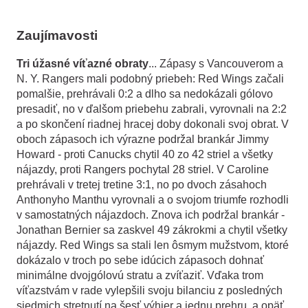
Zaujímavosti
Tri úžasné víťazné obraty
... Zápasy s Vancouverom a
N. Y. Rangers mali podobný priebeh: Red Wings začali
pomalšie, prehrávali 0:2 a dlho sa nedokázali gólovo
presadiť, no v ďalšom priebehu zabrali, vyrovnali na 2:2
a po skončení riadnej hracej doby dokonali svoj obrat. V
oboch zápasoch ich výrazne podržal brankár Jimmy
Howard - proti Canucks chytil 40 zo 42 striel a všetky
nájazdy, proti Rangers pochytal 28 striel. V Caroline
prehrávali v tretej tretine 3:1, no po dvoch zásahoch
Anthonyho Manthu vyrovnali a o svojom triumfe rozhodli
v samostatných nájazdoch. Znova ich podržal brankár -
Jonathan Bernier sa zaskvel 49 zákrokmi a chytil všetky
nájazdy.
Red Wings sa stali len ôsmym mužstvom, ktoré
dokázalo v troch po sebe idúcich zápasoch dohnať
minimálne dvojgólovú stratu a zvíťaziť. Vďaka trom
víťazstvám v rade
vylepšili svoju bilanciu z posledných
siedmich stretnutí na šesť výhier a jednu prehru, a opäť