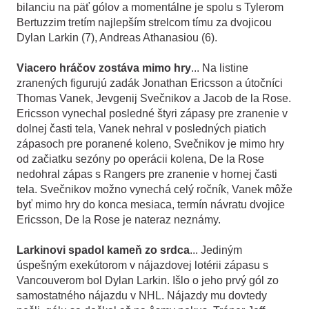
bilanciu na päť gólov a momentálne je spolu s Tylerom
Bertuzzim tretím najlepším strelcom tímu za dvojicou
Dylan Larkin (7), Andreas Athanasiou (6).
Viacero hráčov zostáva mimo hry
... Na listine
zranených figurujú zadák Jonathan Ericsson a útočníci
Thomas Vanek, Jevgenij Svečnikov a Jacob de la Rose.
Ericsson vynechal posledné štyri zápasy pre zranenie v
dolnej časti tela, Vanek nehral v posledných piatich
zápasoch pre poranené koleno, Svečnikov je mimo hry
od začiatku sezóny po operácii kolena, De la Rose
nedohral zápas s Rangers pre zranenie v hornej časti
tela. Svečnikov možno vynechá celý ročník, Vanek môže
byť mimo hry do konca mesiaca, termín návratu dvojice
Ericsson, De la Rose je nateraz neznámy.
Larkinovi spadol kameň zo srdca
... Jediným
úspešným exekútorom v nájazdovej lotérii zápasu s
Vancouverom bol Dylan Larkin. Išlo o jeho prvý gól zo
samostatného nájazdu v NHL. Nájazdy mu dovtedy