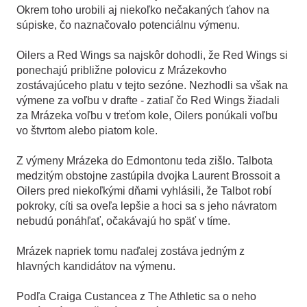
Okrem toho urobili aj niekoľko nečakaných ťahov na
súpiske, čo naznačovalo potenciálnu výmenu.
Oilers a Red Wings sa najskôr dohodli, že Red Wings si
ponechajú približne polovicu z Mrázekovho
zostávajúceho platu v tejto sezóne. Nezhodli sa však na
výmene za voľbu v drafte - zatiaľ čo Red Wings žiadali
za Mrázeka voľbu v treťom kole, Oilers ponúkali voľbu
vo štvrtom alebo piatom kole.
Z výmeny Mrázeka do Edmontonu teda zišlo.
Talbota
medzitým obstojne zastúpila dvojka Laurent Brossoit a
Oilers pred niekoľkými dňami vyhlásili, že Talbot robí
pokroky, cíti sa oveľa lepšie a hoci sa s jeho návratom
nebudú ponáhľať, očakávajú ho späť v tíme.
Mrázek napriek tomu naďalej zostáva jedným z
hlavných kandidátov na výmenu.
Podľa Craiga Custancea z The Athletic sa o neho