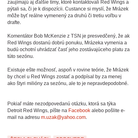
zaujímajú aj ďalšie tímy, ktoré kontaktovali Red Wings a
pýtali sa, či je k dispozícii. Custance si myslí, že Mrázek
môže byť reálne vymenený za druhú či tretiu voľbu v
drafte.
Komentátor Bob McKenzie z TSN je presvedčený, že ak
Red Wings dostanú dobrú ponuku, Mrázeka vymenia a
budú ochotní uhrádzať časť jeho zostávajúceho platu za
túto sezónu.
Existuje ešte možnosť, aspoň v rovine teórie, že Mrázek
by chcel u Red Wings zostať a podpísal by za menej
ako štyri milióny za sezónu, ale to je nepravdepodobné.
Pokiaľ máte nezodpovedanú otázku, ktorá sa týka
Detroit Red Wings, píšte na
Facebook
alebo pošlite e-
mail na adresu
m.uzak@yahoo.com
.