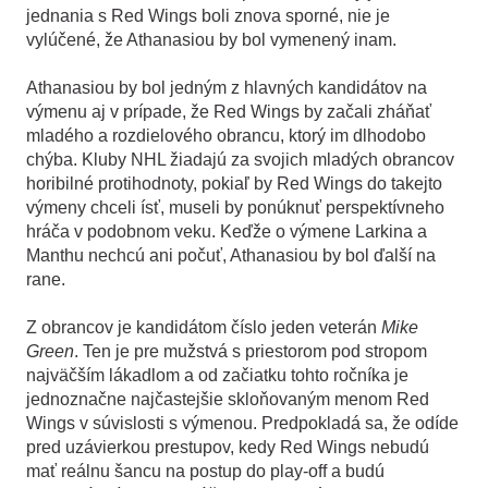
jednania s Red Wings boli znova sporné, nie je
vylúčené, že Athanasiou by bol vymenený inam.
Athanasiou by bol jedným z hlavných kandidátov na
výmenu aj v prípade, že Red Wings by začali zháňať
mladého a rozdielového obrancu, ktorý im dlhodobo
chýba. Kluby NHL žiadajú za svojich mladých obrancov
horibilné protihodnoty, pokiaľ by Red Wings do takejto
výmeny chceli ísť, museli by ponúknuť perspektívneho
hráča v podobnom veku. Keďže o výmene Larkina a
Manthu nechcú ani počuť, Athanasiou by bol ďalší na
rane.
Z obrancov je kandidátom číslo jeden veterán
Mike
Green
. Ten je pre mužstvá s priestorom pod stropom
najväčším lákadlom a od začiatku tohto ročníka je
jednoznačne najčastejšie skloňovaným menom Red
Wings v súvislosti s výmenou. Predpokladá sa, že odíde
pred uzávierkou prestupov, kedy Red Wings nebudú
mať reálnu šancu na postup do play-off a budú