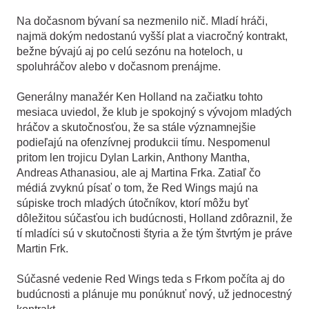
Na dočasnom bývaní sa nezmenilo nič. Mladí hráči,
najmä dokým nedostanú vyšší plat a viacročný kontrakt,
bežne bývajú aj po celú sezónu na hoteloch, u
spoluhráčov alebo v dočasnom prenájme.
Generálny manažér Ken Holland na začiatku tohto
mesiaca uviedol, že klub je spokojný s vývojom mladých
hráčov a skutočnosťou, že sa stále významnejšie
podieľajú na ofenzívnej produkcii tímu. Nespomenul
pritom len trojicu Dylan Larkin, Anthony Mantha,
Andreas Athanasiou, ale aj Martina Frka. Zatiaľ čo
médiá zvyknú písať o tom, že Red Wings majú na
súpiske troch mladých útočníkov, ktorí môžu byť
dôležitou súčasťou ich budúcnosti, Holland zdôraznil, že
tí mladíci sú v skutočnosti štyria a že tým štvrtým je práve
Martin Frk.
Súčasné vedenie Red Wings teda s Frkom počíta aj do
budúcnosti a plánuje mu ponúknuť nový, už jednocestný