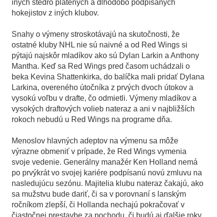
iných štedro platených a dlhodobo podpísaných
hokejistov z iných klubov.
Snahy o výmeny stroskotávajú na skutočnosti, že
ostatné kluby NHL nie sú naivné a od Red Wings si
pýtajú najskôr mladíkov ako sú Dylan Larkin a Anthony
Mantha. Keď sa Red Wings pred časom uchádzali o
beka Kevina Shattenkirka, do balíčka mali pridať Dylana
Larkina, overeného útočníka z prvých dvoch útokov a
vysokú voľbu v drafte, čo odmietli. Výmeny mladíkov a
vysokých draftových volieb nateraz a ani v najbližších
rokoch nebudú u Red Wings na programe dňa.
Menoslov hlavných adeptov na výmenu sa môže
výrazne obmeniť v prípade, že Red Wings vymenia
svoje vedenie. Generálny manažér Ken Holland nemá
po prvýkrát vo svojej kariére podpísanú novú zmluvu na
nasledujúcu sezónu. Majitelia klubu nateraz čakajú, ako
sa mužstvu bude dariť, či sa v porovnaní s lanským
ročníkom zlepší, či Hollanda nechajú pokračovať v
čiastočnej prestavbe za pochodu, či budú aj ďalšie roky