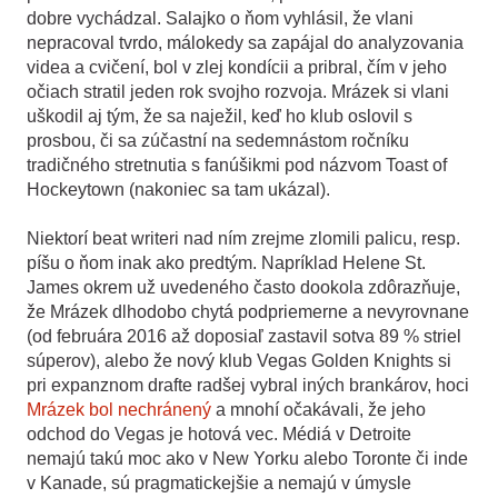
dobre vychádzal. Salajko o ňom vyhlásil, že vlani
nepracoval tvrdo, málokedy sa zapájal do analyzovania
videa a cvičení, bol v zlej kondícii a pribral, čím v jeho
očiach stratil jeden rok svojho rozvoja. Mrázek si vlani
uškodil aj tým, že sa naježil, keď ho klub oslovil s
prosbou, či sa zúčastní na sedemnástom ročníku
tradičného stretnutia s fanúšikmi pod názvom Toast of
Hockeytown (nakoniec sa tam ukázal).
Niektorí beat writeri nad ním zrejme zlomili palicu, resp.
píšu o ňom inak ako predtým. Napríklad Helene St.
James okrem už uvedeného často dookola zdôrazňuje,
že Mrázek dlhodobo chytá podpriemerne a nevyrovnane
(od februára 2016 až doposiaľ zastavil sotva 89 % striel
súperov), alebo že nový klub Vegas Golden Knights si
pri expanznom drafte radšej vybral iných brankárov, hoci
Mrázek bol nechránený
a mnohí očakávali, že jeho
odchod do Vegas je hotová vec. Médiá v Detroite
nemajú takú moc ako v New Yorku alebo Toronte či inde
v Kanade, sú pragmatickejšie a nemajú v úmysle