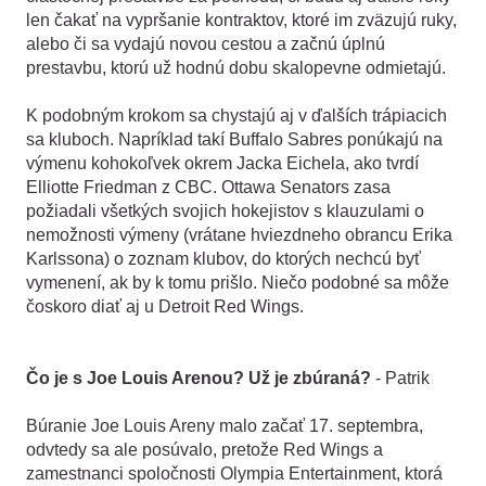
len čakať na vypršanie kontraktov, ktoré im zväzujú ruky,
alebo či sa vydajú novou cestou a začnú úplnú
prestavbu, ktorú už hodnú dobu skalopevne odmietajú.
K podobným krokom sa chystajú aj v ďalších trápiacich
sa kluboch. Napríklad takí Buffalo Sabres ponúkajú na
výmenu kohokoľvek okrem Jacka Eichela, ako tvrdí
Elliotte Friedman z CBC. Ottawa Senators zasa
požiadali všetkých svojich hokejistov s klauzulami o
nemožnosti výmeny (vrátane hviezdneho obrancu Erika
Karlssona) o zoznam klubov, do ktorých nechcú byť
vymenení, ak by k tomu prišlo. Niečo podobné sa môže
čoskoro diať aj u Detroit Red Wings.
Čo je s Joe Louis Arenou? Už je zbúraná?
- Patrik
Búranie Joe Louis Areny malo začať 17. septembra,
odvtedy sa ale posúvalo, pretože Red Wings a
zamestnanci spoločnosti Olympia Entertainment, ktorá