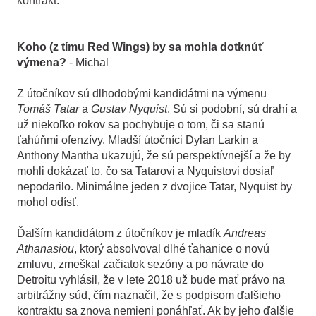
kontrakt.
Koho (z tímu Red Wings) by sa mohla dotknúť
výmena?
- Michal
Z útočníkov sú dlhodobými kandidátmi na výmenu
Tomáš Tatar
a
Gustav Nyquist
. Sú si podobní, sú drahí a
už niekoľko rokov sa pochybuje o tom, či sa stanú
ťahúňmi ofenzívy. Mladší útočníci Dylan Larkin a
Anthony Mantha ukazujú, že sú perspektívnejší a že by
mohli dokázať to, čo sa Tatarovi a Nyquistovi dosiaľ
nepodarilo. Minimálne jeden z dvojice Tatar, Nyquist by
mohol odísť.
Ďalším kandidátom z útočníkov je mladík
Andreas
Athanasiou
, ktorý absolvoval dlhé ťahanice o novú
zmluvu, zmeškal začiatok sezóny a po návrate do
Detroitu vyhlásil, že v lete 2018 už bude mať právo na
arbitrážny súd, čím naznačil, že s podpisom ďalšieho
kontraktu sa znova nemieni ponáhľať. Ak by jeho ďalšie