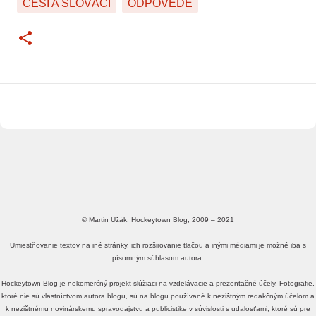
ČESI A SLOVÁCI
ODPOVEDE
© Martin Užák, Hockeytown Blog, 2009 – 2021
Umiestňovanie textov na iné stránky, ich rozširovanie tlačou a inými médiami je možné iba s
písomným súhlasom autora.
Hockeytown Blog je nekomerčný projekt slúžiaci na vzdelávacie a prezentačné účely. Fotografie,
ktoré nie sú vlastníctvom autora blogu, sú na blogu používané k nezištným redakčným účelom a
k nezištnému novinárskemu spravodajstvu a publicistike v súvislosti s udalosťami, ktoré sú pre