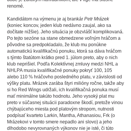
renomé.
Kandidátom na výmenu je aj brankár
Petr Mrázek
(koniec koncov, jeden klub nedávno zaujal, ako sa
dočítate nižšie). Jeho situácia je obzvlášť komplikovaná.
Po tejto sezóne sa stane obmedzene voľným hráčom a
pôvodne sa predpokladalo, že klub mu ponúkne
automatickú kvalifikačnú ponuku, ktorá sa dáva hráčom
s týmto štatútom krátko pred 1. júlom preto, aby o nich
klub neprišiel. Podľa Kolektívnej zmluvy medzi NHL a
NHLPA musia kvalifikačné ponuky pokryť 100, 105
alebo 110 % hráčovho posledného platu, v závislosti od
výšky platu. Mrázek zarába štyri milióny ročne, takže aby
si ho Red Wings udržali, ich kvalifikačná ponuka musí
mať minimálne takúto hodnotu. Jeho vysoký plat mu
preto v súčasnej situácii paradoxne škodí, pretože vinou
chýbajúceho miesta pod platovým stropom, nutnosti
podpísať kvarteto Larkin, Mantha, Athanasiou, Frk (o
Mrázekovi v tomto smere nepadlo ani slovo) a jeho
dlhodobo nevyrovnaných výkonov nie je isté, či túto