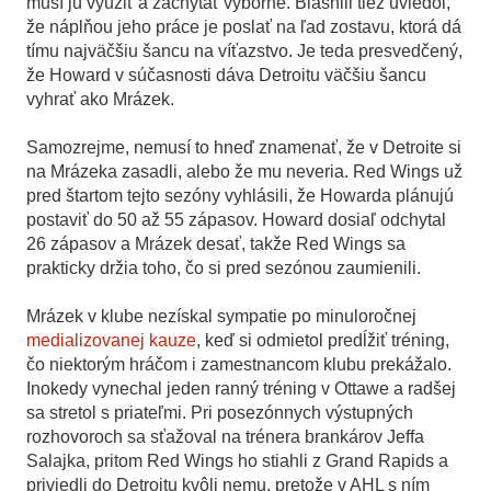
musí ju využiť a zachytať výborne. Blashill tiež uviedol,
že náplňou jeho práce je poslať na ľad zostavu, ktorá dá
tímu najväčšiu šancu na víťazstvo. Je teda presvedčený,
že Howard v súčasnosti dáva Detroitu väčšiu šancu
vyhrať ako Mrázek.
Samozrejme, nemusí to hneď znamenať, že v Detroite si
na Mrázeka zasadli, alebo že mu neveria. Red Wings už
pred štartom tejto sezóny vyhlásili, že Howarda plánujú
postaviť do 50 až 55 zápasov. Howard dosiaľ odchytal
26 zápasov a Mrázek desať, takže Red Wings sa
prakticky držia toho, čo si pred sezónou zaumienili.
Mrázek v klube nezískal sympatie po minuloročnej
medializovanej kauze
, keď si odmietol predĺžiť tréning,
čo niektorým hráčom i zamestnancom klubu prekážalo.
Inokedy vynechal jeden ranný tréning v Ottawe a radšej
sa stretol s priateľmi. Pri posezónnych výstupných
rozhovoroch sa sťažoval na trénera brankárov Jeffa
Salajka, pritom Red Wings ho stiahli z Grand Rapids a
priviedli do Detroitu kvôli nemu, pretože v AHL s ním