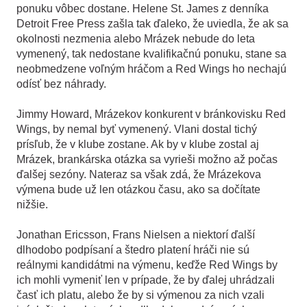
ponuku vôbec dostane. Helene St. James z denníka
Detroit Free Press zašla tak ďaleko, že uviedla, že ak sa
okolnosti nezmenia alebo Mrázek nebude do leta
vymenený, tak nedostane kvalifikačnú ponuku, stane sa
neobmedzene voľným hráčom a Red Wings ho nechajú
odísť bez náhrady.
Jimmy Howard, Mrázekov konkurent v bránkovisku Red
Wings, by nemal byť vymenený. Vlani dostal tichý
prísľub, že v klube zostane. Ak by v klube zostal aj
Mrázek, brankárska otázka sa vyrieši možno až počas
ďalšej sezóny. Nateraz sa však zdá, že Mrázekova
výmena bude už len otázkou času, ako sa dočítate
nižšie.
Jonathan Ericsson, Frans Nielsen a niektorí ďalší
dlhodobo podpísaní a štedro platení hráči nie sú
reálnymi kandidátmi na výmenu, keďže Red Wings by
ich mohli vymeniť len v prípade, že by ďalej uhrádzali
časť ich platu, alebo že by si výmenou za nich vzali