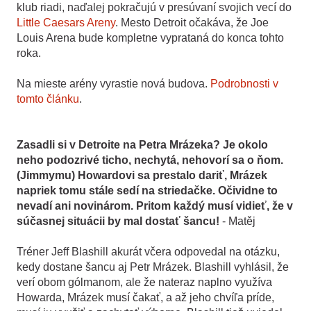
klub riadi, naďalej pokračujú v presúvaní svojich vecí do
Little Caesars Areny
. Mesto Detroit očakáva, že Joe
Louis Arena bude kompletne vyprataná do konca tohto
roka.
Na mieste arény vyrastie nová budova.
Podrobnosti v
tomto článku
.
Zasadli si v Detroite na Petra Mrázeka? Je okolo
neho podozrivé ticho, nechytá, nehovorí sa o ňom.
(Jimmymu) Howardovi sa prestalo dariť, Mrázek
napriek tomu stále sedí na striedačke. Očividne to
nevadí ani novinárom. Pritom každý musí vidieť, že v
súčasnej situácii by mal dostať šancu!
- Matěj
Tréner Jeff Blashill akurát včera odpovedal na otázku,
kedy dostane šancu aj Petr Mrázek. Blashill vyhlásil, že
verí obom gólmanom, ale že nateraz naplno využíva
Howarda, Mrázek musí čakať, a až jeho chvíľa príde,