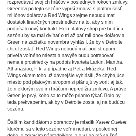
rozpredávať svojich hráčov v posledných rokoch zmluvy.
Greenovi po tejto sezóne vyprší zmluva s platom šesť
miliónov dolárov a Red Wings zrejme nebudú mať
dostatok finančných prostriedkov na to, aby s ním
podpísali nový kontrakt. Hoci platový strop pre budúcu
sezónu by sa mal dvíhať o tri až päť miliónov dolárov a
Green na začiatku novembra vyhlásil, že by v Detroite
chcel zostať, Red Wings nebudú mať pod stropom
priveľa voľného miesta a navyše budú potrebovať
nemalé prostriedky na podpis kvarteta Larkin, Mantha,
Athanasiou, Frk, a prípadne aj Petra Mrázeka. Red
Wings okrem toho už dávnejšie vyhlásili, že chýbajúce
miesto pod platovým stropom si plánujú vytvoriť aj tak,
že niektorým svojim hráčom nepredĺžia zmluvu. A práve
Green je prvý, koho sa to môže priamo týkať. Bolo by
teda prekvapením, ak by v Detroite zostal aj na budúcu
sezónu.
Ďalším kandidátom z obrancov je mladík
Xavier Ouellet
,
ktorému sa v tejto sezóne veľmi nedarí, v poslednej
dobe je zdravým náhradníkom, ale v lige má slušné