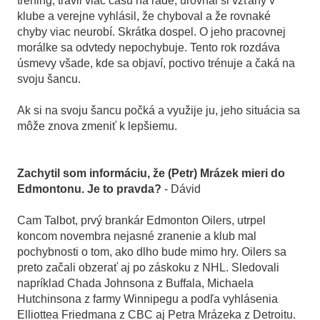
tréning, trávil viac času na ľade, urovnal si vzťahy v
klube a verejne vyhlásil, že chyboval a že rovnaké
chyby viac neurobí. Skrátka dospel. O jeho pracovnej
morálke sa odvtedy nepochybuje. Tento rok rozdáva
úsmevy všade, kde sa objaví, poctivo trénuje a čaká na
svoju šancu.
Ak si na svoju šancu počká a využije ju, jeho situácia sa
môže znova zmeniť k lepšiemu.
Zachytil som informáciu, že (Petr) Mrázek mieri do
Edmontonu. Je to pravda?
- Dávid
Cam Talbot, prvý brankár Edmonton Oilers, utrpel
koncom novembra nejasné zranenie a klub mal
pochybnosti o tom, ako dlho bude mimo hry. Oilers sa
preto začali obzerať aj po záskoku z NHL. Sledovali
napríklad Chada Johnsona z Buffala, Michaela
Hutchinsona z farmy Winnipegu a podľa vyhlásenia
Elliottea Friedmana z CBC aj Petra Mrázeka z Detroitu.