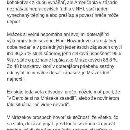
kohokoľvek z klubu vyháňať, ale Američania v zásade
neznášajú nepracovitých ľudí a v NHL stačí jeden
vynechaný tréning alebo prešľap a povesť hráča môže
utrpieť.
Mrázek si veľmi nepomáha ani svojimi doterajšími
výkonmi v tejto sezóne. Hoci Howardovi sa v ostatnej
dobe nedarí a v posledných jedenástich zápasoch chytil
iba 86,25 % striel súperov, jeho celková úspešnosť 90,6
% je stále o poznanie lepšia ako Mrázekových 88,8 %.
Zo 48 brankárov, ktorí v doterajšom priebehu sezóny
odchytali minimálne desať zápasov, je Mrázek tretí
najhorší.
Existuje teda veľa dôvodov, prečo môžete mať pocit, že
"v Detroite si na Mrázeka zasadli", alebo že novinárom
táto situácia "očividne nevadí".
V Mrázekov prospech hovorí skutočnosť, že všetko, čo
sa stalo, dokázal prijať, pred touto sezónou si upravil