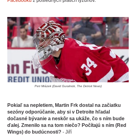
Facebooku
z posledných piatich týždňov.
Petr Mrázek (David Guralnick, The Detroit News)
Pokiaľ sa nepletiem, Martin Frk dostal na začiatku
sezóny odporúčanie, aby si v Detroite hľadal
dočasné bývanie a neskôr sa ukáže, čo s ním bude
ďalej. Zmenilo sa na tom niečo? Počítajú s ním (Red
Wings) do budúcnosti?
- Jiří