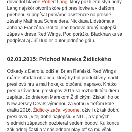
doviedol hlavne
Robert Lang
, ktorý pozbieral štyri body.
Lang najskôr otvoril skóre pri presilovke a v ďalšom
priebehu si pripísal primárne asistencie na presné
zásahy Mathieua Schneidera, Nicklasa Lidströma a
Johana Franzéna. Bol to jeho bodovo druhý najlepší
zápas v drese Red Wings. Pod porážku Blackhawks sa
podpísal aj Jiří Hudler, autor jedného gólu.
02.03.2015: Príchod Mareka Židlického
Odkedy z Detroitu odišiel Brian Rafalski, Red Wings
márne hľadali obrancu, ktorý by bol produktívny, riadil
presilovú hru a mal hokejku otočenú napravo. Krátko
pred uzávierkou prestupov 2015 sa rozhodli túto dieru
zaplátať žoldnierom Marekom Židlickým. Získali ho od
New Jersey Devils výmenou za voľbu v treťom kole
draftu 2016.
Židlický začal výborne
, oživil už tak dobrú
presilovku, v tej dobe najlepšiu v NHL, a v prvých
siedmich zápasoch pozbieral sedem bodov. Ku koncu
základnej časti a v následnom play-off sa mu však