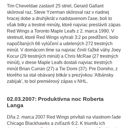
Tim Cheveldae zastavil 25 striel, Gerard Gallant
skóroval raz, Steve Yzerman skóroval raz v riadnej
hracej dobe a druhýkrát v nadstavenom čase, boli to
však bitky a trestné minúty, ktoré najviac preslávili zápas
Red Wings a Toronto Maple Leafs z 2. marca 1990. V
stretnutí, ktoré Red Wings vyhrali 3:2 po predĺžení, bolo
napočítaných 66 vylúčení a udelených 272 trestných
minút. V domácom tíme sa najviac činili ťažké váhy Joey
Kocur (29 trestných minút) a Chris McRae (27 trestných
minút), v drese Maple Leafs dostali najviac trestných
minút Brian Curran (27) a Tie Domi (37). Pre Domiho, z
ktorého sa stal obávaný bitkár s prezývkou 'Albánsky
zabijak', to bol premiérový zápas v NHL.
02.03.2007: Produktívna noc Roberta
Langa
Dňa 2. marca 2007 Red Wings privítali na vlastnom ľade
Chicago Blackhawks a zvíťazili 6:2. K triumfu ich