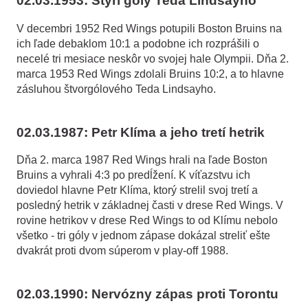
02.03.1953: Štyri góly Teda Lindsayho
V decembri 1952 Red Wings potupili Boston Bruins na
ich ľade debaklom 10:1 a podobne ich rozprášili o
necelé tri mesiace neskôr vo svojej hale Olympii. Dňa 2.
marca 1953 Red Wings zdolali Bruins 10:2, a to hlavne
zásluhou štvorgólového Teda Lindsayho.
02.03.1987: Petr Klíma a jeho tretí hetrik
Dňa 2. marca 1987 Red Wings hrali na ľade Boston
Bruins a vyhrali 4:3 po predĺžení. K víťazstvu ich
doviedol hlavne Petr Klíma, ktorý strelil svoj tretí a
posledný hetrik v základnej časti v drese Red Wings. V
rovine hetrikov v drese Red Wings to od Klímu nebolo
všetko - tri góly v jednom zápase dokázal streliť ešte
dvakrát proti dvom súperom v play-off 1988.
02.03.1990: Nervózny zápas proti Torontu