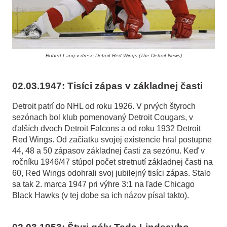
Robert Lang v drese Detroit Red Wings (The Detroit News)
02.03.1947: Tisíci zápas v základnej časti
Detroit patrí do NHL od roku 1926. V prvých štyroch
sezónach bol klub pomenovaný Detroit Cougars, v
ďalších dvoch Detroit Falcons a od roku 1932 Detroit
Red Wings. Od začiatku svojej existencie hral postupne
44, 48 a 50 zápasov základnej časti za sezónu. Keď v
ročníku 1946/47 stúpol počet stretnutí základnej časti na
60, Red Wings odohrali svoj jubilejný tisíci zápas. Stalo
sa tak 2. marca 1947 pri výhre 3:1 na ľade Chicago
Black Hawks (v tej dobe sa ich názov písal takto).