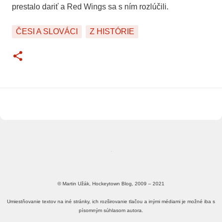
prestalo dariť a Red Wings sa s ním rozlúčili.
ČESI A SLOVÁCI
Z HISTÓRIE
© Martin Užák, Hockeytown Blog, 2009 – 2021
Umiestňovanie textov na iné stránky, ich rozširovanie tlačou a inými médiami je možné iba s
písomným súhlasom autora.