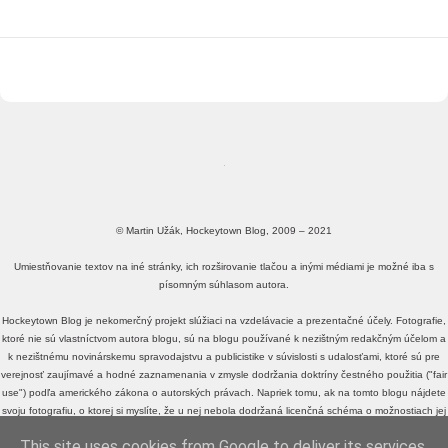
© Martin Užák, Hockeytown Blog, 2009 – 2021
Umiestňovanie textov na iné stránky, ich rozširovanie tlačou a inými médiami je možné iba s
písomným súhlasom autora.
Hockeytown Blog je nekomerčný projekt slúžiaci na vzdelávacie a prezentačné účely. Fotografie,
ktoré nie sú vlastníctvom autora blogu, sú na blogu používané k nezištným redakčným účelom a
k nezištnému novinárskemu spravodajstvu a publicistike v súvislosti s udalosťami, ktoré sú pre
verejnosť zaujímavé a hodné zaznamenania v zmysle dodržania doktríny čestného použitia ("fair
use") podľa amerického zákona o autorských právach. Napriek tomu, ak na tomto blogu nájdete
svoju fotografiu, o ktorej si myslíte, že u nej nebola dodržaná licenčná schéma o možnostiach jej
voľného zdieľania a využívania, alebo fotografiu, o ktorej si myslíte, že je v rozpore s doktrínou
This site uses cookies from Google to deliver its services
čestného použitia ("fair use") podľa amerického zákona o autorských právach, a neželáte si, aby