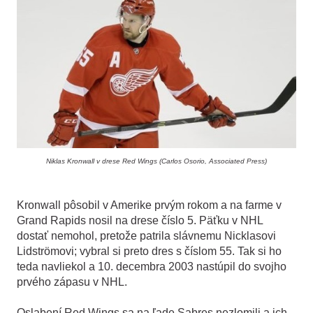
Niklas Kronwall v drese Red Wings (Carlos Osorio, Associated Press)
Kronwall pôsobil v Amerike prvým rokom a na farme v
Grand Rapids nosil na drese číslo 5. Päťku v NHL
dostať nemohol, pretože patrila slávnemu Nicklasovi
Lidströmovi; vybral si preto dres s číslom 55. Tak si ho
teda navliekol a 10. decembra 2003 nastúpil do svojho
prvého zápasu v NHL.
Oslabení Red Wings sa na ľade Sabres nezlomili a ich