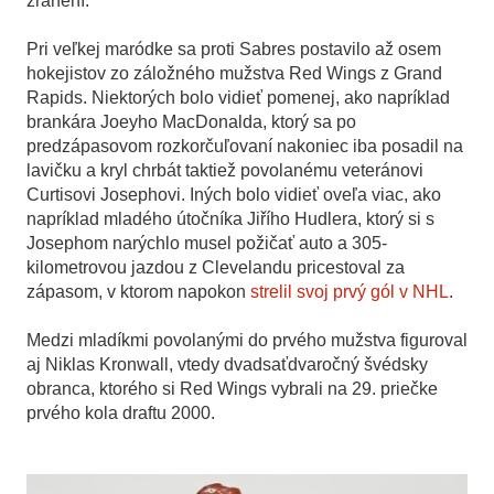
zranení.
Pri veľkej maródke sa proti Sabres postavilo až osem
hokejistov zo záložného mužstva Red Wings z Grand
Rapids. Niektorých bolo vidieť pomenej, ako napríklad
brankára Joeyho MacDonalda, ktorý sa po
predzápasovom rozkorčuľovaní nakoniec iba posadil na
lavičku a kryl chrbát taktiež povolanému veteránovi
Curtisovi Josephovi. Iných bolo vidieť oveľa viac, ako
napríklad mladého útočníka Jiřího Hudlera, ktorý si s
Josephom narýchlo musel požičať auto a 305-
kilometrovou jazdou z Clevelandu pricestoval za
zápasom, v ktorom napokon
strelil svoj prvý gól v NHL
.
Medzi mladíkmi povolanými do prvého mužstva figuroval
aj Niklas Kronwall, vtedy dvadsaťdvaročný švédsky
obranca, ktorého si Red Wings vybrali na 29. priečke
prvého kola draftu 2000.