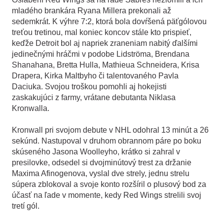
mladého brankára Ryana Millera prekonali až
sedemkrát. K výhre 7:2, ktorá bola dovŕšená päťgólovou
treťou tretinou, mal koniec koncov stále kto prispieť,
keďže Detroit bol aj napriek zraneniam nabitý ďalšími
jedinečnými hráčmi v podobe Lidströma, Brendana
Shanahana, Bretta Hulla, Mathieua Schneidera, Krisa
Drapera, Kirka Maltbyho či talentovaného Pavla
Daciuka. Svojou troškou pomohli aj hokejisti
zaskakujúci z farmy, vrátane debutanta Niklasa
Kronwalla.
Kronwall pri svojom debute v NHL odohral 13 minút a 26
sekúnd. Nastupoval v druhom obrannom páre po boku
skúseného Jasona Woolleyho, krátko si zahral v
presilovke, odsedel si dvojminútový trest za držanie
Maxima Afinogenova, vyslal dve strely, jednu strelu
súpera zblokoval a svoje konto rozšíril o plusový bod za
účasť na ľade v momente, kedy Red Wings strelili svoj
tretí gól.