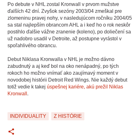
Po debute v NHL zostal Kronwall v prvom mužstve
ďalších 42 dní. Zvyšok sezóny 2003/04 zmeškal pre
zlomeninu pravej nohy, v nasledujúcom ročníku 2004/05
sa stal najlepším obrancom AHL a i keď ho o rok neskôr
postihlo ďalšie vážne zranenie (koleno), po doliečení sa
už nadobro usadil v Detroite, až postupne vyrástol v
spoľahlivého obrancu.
Debut Niklasa Kronwalla v NHL je možno dávno
zabudnutý a aj keď bol na oko nenápadný, po tých
rokoch ho možno vnímať ako zaujímavý moment v
novodobej histórii Detroit Red Wings.
Nie každý debut
totiž vedie k takej
úspešnej kariére, akú prežil Niklas
Kronwall
.
INDIVIDUALITY
Z HISTÓRIE