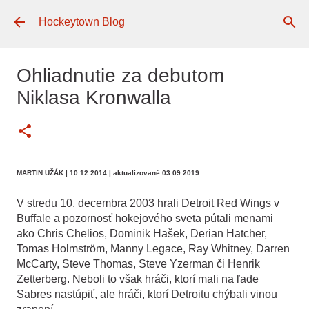
Preskočiť na hlavný obsah
Hockeytown Blog
Ohliadnutie za debutom
Niklasa Kronwalla
MARTIN UŽÁK
| 10.12.2014
| aktualizované 03.09.2019
V stredu 10. decembra 2003 hrali Detroit Red Wings v
Buffale a pozornosť hokejového sveta pútali menami
ako Chris Chelios, Dominik Hašek, Derian Hatcher,
Tomas Holmström, Manny Legace, Ray Whitney, Darren
McCarty, Steve Thomas, Steve Yzerman či Henrik
Zetterberg. Neboli to však hráči, ktorí mali na ľade
Sabres nastúpiť, ale
hráči, ktorí Detroitu chýbali vinou