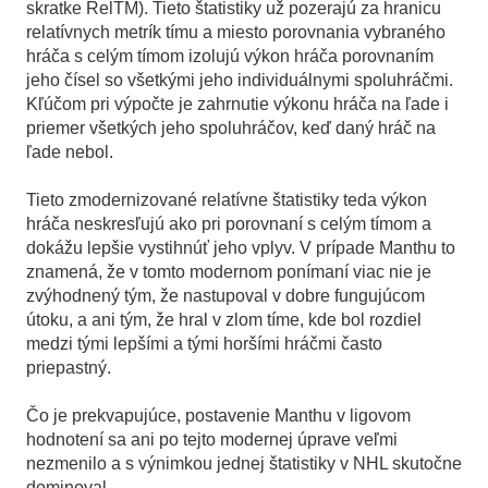
skratke RelTM). Tieto štatistiky už pozerajú za hranicu
relatívnych metrík tímu a miesto porovnania vybraného
hráča s celým tímom izolujú výkon hráča porovnaním
jeho čísel so všetkými jeho individuálnymi spoluhráčmi.
Kľúčom pri výpočte je zahrnutie výkonu hráča na ľade i
priemer všetkých jeho spoluhráčov, keď daný hráč na
ľade nebol.
Tieto zmodernizované relatívne štatistiky teda výkon
hráča neskresľujú ako pri porovnaní s celým tímom a
dokážu lepšie vystihnúť jeho vplyv. V prípade Manthu to
znamená, že v tomto modernom ponímaní viac nie je
zvýhodnený tým, že nastupoval v dobre fungujúcom
útoku, a ani tým, že hral v zlom tíme, kde bol rozdiel
medzi tými lepšími a tými horšími hráčmi často
priepastný.
Čo je prekvapujúce, postavenie Manthu v ligovom
hodnotení sa ani po tejto modernej úprave veľmi
nezmenilo a s výnimkou jednej štatistiky v NHL skutočne
dominoval.