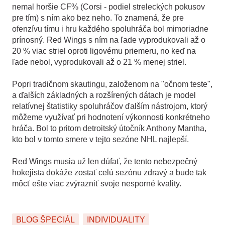
nemal horšie CF% (Corsi - podiel streleckých pokusov
pre tím) s ním ako bez neho. To znamená, že pre
ofenzívu tímu i hru každého spoluhráča bol mimoriadne
prínosný. Red Wings s ním na ľade vyprodukovali až o
20 % viac striel oproti ligovému priemeru, no keď na
ľade nebol, vyprodukovali až o 21 % menej striel.
Popri tradičnom skautingu, založenom na "očnom teste",
a ďalších základných a rozšírených dátach je model
relatívnej štatistiky spoluhráčov ďalším nástrojom, ktorý
môžeme využívať pri hodnotení výkonnosti konkrétneho
hráča. Bol to pritom detroitský útočník Anthony Mantha,
kto bol v tomto smere v tejto sezóne NHL najlepší.
Red Wings musia už len dúfať, že tento nebezpečný
hokejista dokáže zostať celú sezónu zdravý a bude tak
môcť ešte viac zvýrazniť svoje nesporné kvality.
BLOG ŠPECIÁL
INDIVIDUALITY