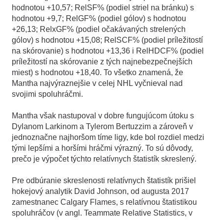
hodnotou +10,57; RelSF% (podiel striel na bránku) s
hodnotou +9,7; RelGF% (podiel gólov) s hodnotou
+26,13; RelxGF% (podiel očakávaných strelených
gólov) s hodnotou +15,08; RelSCF% (podiel príležitostí
na skórovanie) s hodnotou +13,36 i RelHDCF% (podiel
príležitostí na skórovanie z tých najnebezpečnejších
miest) s hodnotou +18,40. To všetko znamená, že
Mantha najvýraznejšie v celej NHL vyčnieval nad
svojimi spoluhráčmi.
Mantha však nastupoval v dobre fungujúcom útoku s
Dylanom Larkinom a Tylerom Bertuzzim a zároveň v
jednoznačne najhoršom tíme ligy, kde bol rozdiel medzi
tými lepšími a horšími hráčmi výrazný. To sú dôvody,
prečo je výpočet týchto relatívnych štatistík skreslený.
Pre odbúranie skreslenosti relatívnych štatistík prišiel
hokejový analytik David Johnson, od augusta 2017
zamestnanec Calgary Flames, s relatívnou štatistikou
spoluhráčov (v angl. Teammate Relative Statistics, v