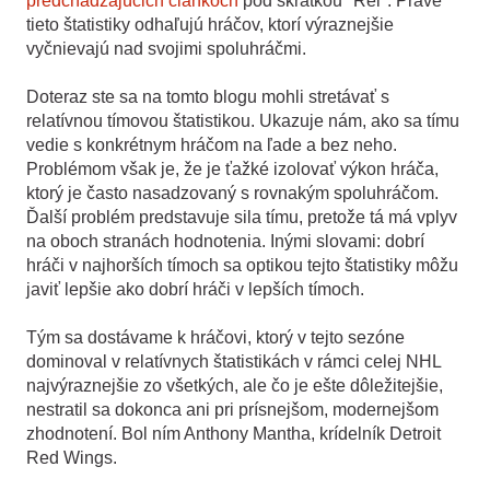
predchádzajúcich článkoch
pod skratkou "Rel". Práve
tieto štatistiky odhaľujú hráčov, ktorí výraznejšie
vyčnievajú nad svojimi spoluhráčmi.
Doteraz ste sa na tomto blogu mohli stretávať s
relatívnou tímovou štatistikou. Ukazuje nám, ako sa tímu
vedie s konkrétnym hráčom na ľade a bez neho.
Problémom však je, že je ťažké izolovať výkon hráča,
ktorý je často nasadzovaný s rovnakým spoluhráčom.
Ďalší problém predstavuje sila tímu, pretože tá má vplyv
na oboch stranách hodnotenia. Inými slovami: dobrí
hráči v najhorších tímoch sa optikou tejto štatistiky môžu
javiť lepšie ako dobrí hráči v lepších tímoch.
Tým sa dostávame k hráčovi, ktorý v tejto sezóne
dominoval v relatívnych štatistikách v rámci celej NHL
najvýraznejšie zo všetkých, ale čo je ešte dôležitejšie,
nestratil sa dokonca ani pri prísnejšom, modernejšom
zhodnotení. Bol ním Anthony Mantha, krídelník Detroit
Red Wings.