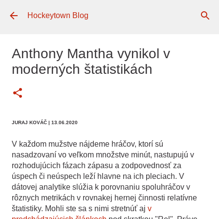
Preskočiť na hlavný obsah
Hockeytown Blog
Anthony Mantha vynikol v
moderných štatistikách
JURAJ KOVÁČ
| 13.06.2020
V každom mužstve nájdeme hráčov, ktorí sú
nasadzovaní vo veľkom množstve minút, nastupujú v
rozhodujúcich fázach zápasu a zodpovednosť za
úspech či neúspech leží hlavne na ich pleciach. V
dátovej analytike slúžia k porovnaniu spoluhráčov v
rôznych metrikách v rovnakej hernej činnosti relatívne
štatistiky. Mohli ste sa s nimi stretnúť aj
v