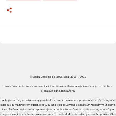
© Martin Užák, Hockeytown Blog, 2009 – 2021
Umiestňovanie textov na iné stránky, ich rozširovanie tlačou a inými médiami je možné iba s
písomným súhlasom autora.
Hockeytown Blog je nekomerčný projekt slúžiaci na vzdelávacie a prezentačné účely. Fotografie,
ktoré nie sú vlastníctvom autora blogu, sú na blogu používané k nezištným redakčným účelom a
k nezištnému novinárskemu spravodajstvu a publicistike v súvislosti s udalosťami, ktoré sú pre
verejnosť zaujímavé a hodné zaznamenania v zmysle dodržania doktríny čestného použitia ("fair