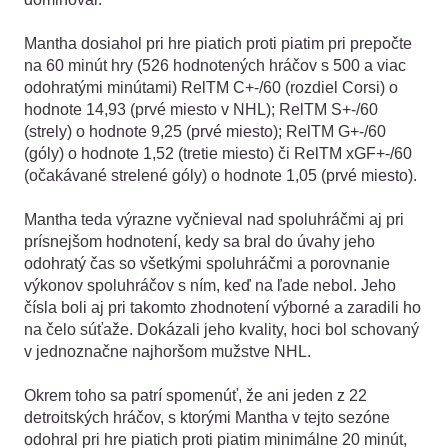
Mantha dosiahol pri hre piatich proti piatim pri prepočte
na 60 minút hry (526 hodnotených hráčov s 500 a viac
odohratými minútami) RelTM C+-/60 (rozdiel Corsi) o
hodnote 14,93 (prvé miesto v NHL); RelTM S+-/60
(strely) o hodnote 9,25 (prvé miesto); RelTM G+-/60
(góly) o hodnote 1,52 (tretie miesto) či RelTM xGF+-/60
(očakávané strelené góly) o hodnote 1,05 (prvé miesto).
Mantha teda výrazne vyčnieval nad spoluhráčmi aj pri
prísnejšom hodnotení, kedy sa bral do úvahy jeho
odohratý čas so všetkými spoluhráčmi a porovnanie
výkonov spoluhráčov s ním, keď na ľade nebol. Jeho
čísla boli aj pri takomto zhodnotení výborné a zaradili ho
na čelo súťaže. Dokázali jeho kvality, hoci bol schovaný
v jednoznačne najhoršom mužstve NHL.
Okrem toho sa patrí spomenúť, že ani jeden z 22
detroitských hráčov, s ktorými Mantha v tejto sezóne
odohral pri hre piatich proti piatim minimálne 20 minút,