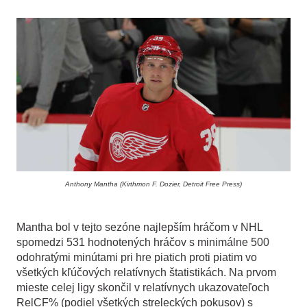
Anthony Mantha (Kirthmon F. Dozier, Detroit Free Press)
Mantha bol v tejto sezóne najlepším hráčom v NHL
spomedzi 531 hodnotených hráčov s minimálne 500
odohratými minútami pri hre piatich proti piatim vo
všetkých kľúčových relatívnych štatistikách. Na prvom
mieste celej ligy skončil v relatívnych ukazovateľoch
RelCF% (podiel všetkých streleckých pokusov) s