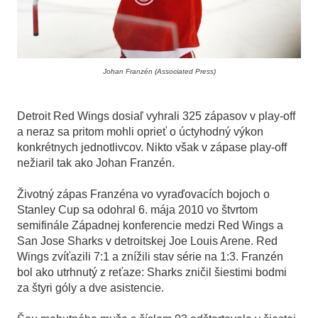
Johan Franzén (Associated Press)
Detroit Red Wings dosiaľ vyhrali 325 zápasov v play-off
a neraz sa pritom mohli oprieť o úctyhodný výkon
konkrétnych jednotlivcov. Nikto však v zápase play-off
nežiaril tak ako Johan Franzén.
Životný zápas Franzéna vo vyraďovacích bojoch o
Stanley Cup sa odohral 6. mája 2010 vo štvrtom
semifinále Západnej konferencie medzi Red Wings a
San Jose Sharks v detroitskej Joe Louis Arene. Red
Wings zvíťazili 7:1 a znížili stav série na 1:3. Franzén
bol ako utrhnutý z reťaze: Sharks zničil šiestimi bodmi
za štyri góly a dve asistencie.