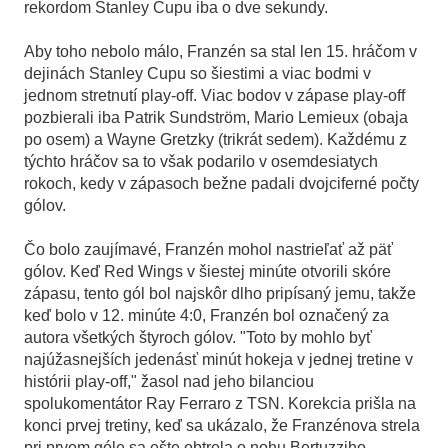
rekordom Stanley Cupu iba o dve sekundy.
Aby toho nebolo málo, Franzén sa stal len 15. hráčom v
dejinách Stanley Cupu so šiestimi a viac bodmi v
jednom stretnutí play-off. Viac bodov v zápase play-off
pozbierali iba Patrik Sundström, Mario Lemieux (obaja
po osem) a Wayne Gretzky (trikrát sedem). Každému z
týchto hráčov sa to však podarilo v osemdesiatych
rokoch, kedy v zápasoch bežne padali dvojciferné počty
gólov.
Čo bolo zaujímavé, Franzén mohol nastrieľať až päť
gólov. Keď Red Wings v šiestej minúte otvorili skóre
zápasu, tento gól bol najskôr dlho pripísaný jemu, takže
keď bolo v 12. minúte 4:0, Franzén bol označený za
autora všetkých štyroch gólov. "Toto by mohlo byť
najúžasnejších jedenásť minút hokeja v jednej tretine v
histórii play-off," žasol nad jeho bilanciou
spolukomentátor Ray Ferraro z TSN. Korekcia prišla na
konci prvej tretiny, keď sa ukázalo, že Franzénova strela
pri prvom góle sa ešte obtrela o nohu Bertuzziho.