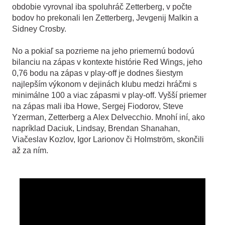
obdobie vyrovnal iba spoluhráč Zetterberg, v počte
bodov ho prekonali len Zetterberg, Jevgenij Malkin a
Sidney Crosby.
No a pokiaľ sa pozrieme na jeho priemernú bodovú
bilanciu na zápas v kontexte histórie Red Wings, jeho
0,76 bodu na zápas v play-off je dodnes šiestym
najlepším výkonom v dejinách klubu medzi hráčmi s
minimálne 100 a viac zápasmi v play-off. Vyšší priemer
na zápas mali iba Howe, Sergej Fiodorov, Steve
Yzerman, Zetterberg a Alex Delvecchio. Mnohí iní, ako
napríklad Daciuk, Lindsay, Brendan Shanahan,
Viačeslav Kozlov, Igor Larionov či Holmström, skončili
až za ním.