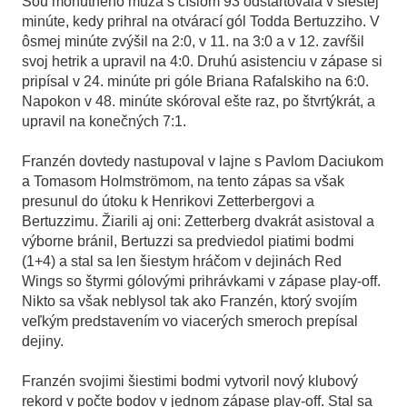
Šou mohutného muža s číslom 93 odštartovala v šiestej
minúte, kedy prihral na otvárací gól Todda Bertuzziho. V
ôsmej minúte zvýšil na 2:0, v 11. na 3:0 a v 12. zavŕšil
svoj hetrik a upravil na 4:0. Druhú asistenciu v zápase si
pripísal v 24. minúte pri góle Briana Rafalskiho na 6:0.
Napokon v 48. minúte skóroval ešte raz, po štvrtýkrát, a
upravil na konečných 7:1.
Franzén dovtedy nastupoval v lajne s Pavlom Daciukom
a Tomasom Holmströmom, na tento zápas sa však
presunul do útoku k Henrikovi Zetterbergovi a
Bertuzzimu. Žiarili aj oni: Zetterberg dvakrát asistoval a
výborne bránil, Bertuzzi sa predviedol piatimi bodmi
(1+4) a stal sa len šiestym hráčom v dejinách Red
Wings so štyrmi gólovými prihrávkami v zápase play-off.
Nikto sa však neblysol tak ako Franzén, ktorý svojím
veľkým predstavením vo viacerých smeroch prepísal
dejiny.
Franzén svojimi šiestimi bodmi vytvoril nový klubový
rekord v počte bodov v jednom zápase play-off. Stal sa