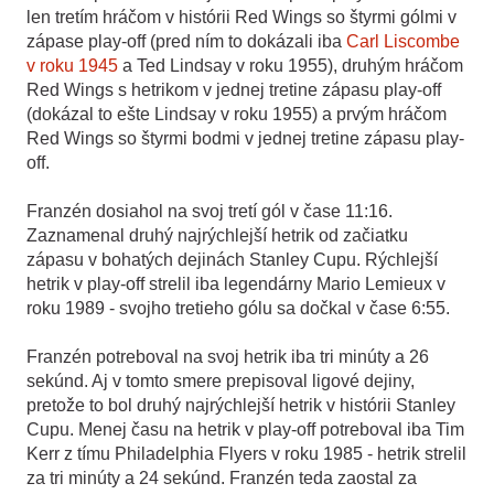
len tretím hráčom v histórii Red Wings so štyrmi gólmi v
zápase play-off (pred ním to dokázali iba
Carl Liscombe
v roku 1945
a Ted Lindsay v roku 1955), druhým hráčom
Red Wings s hetrikom v jednej tretine zápasu play-off
(dokázal to ešte Lindsay v roku 1955) a prvým hráčom
Red Wings so štyrmi bodmi v jednej tretine zápasu play-
off.
Franzén dosiahol na svoj tretí gól v čase 11:16.
Zaznamenal druhý najrýchlejší hetrik od začiatku
zápasu v bohatých dejinách Stanley Cupu. Rýchlejší
hetrik v play-off strelil iba legendárny Mario Lemieux v
roku 1989 - svojho tretieho gólu sa dočkal v čase 6:55.
Franzén potreboval na svoj hetrik iba tri minúty a 26
sekúnd. Aj v tomto smere prepisoval ligové dejiny,
pretože to bol druhý najrýchlejší hetrik v histórii Stanley
Cupu. Menej času na hetrik v play-off potreboval iba Tim
Kerr z tímu Philadelphia Flyers v roku 1985 - hetrik strelil
za tri minúty a 24 sekúnd. Franzén teda zaostal za