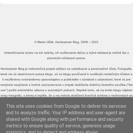
© Martin Užák, Hockeytown Blog, 2009 – 2021
Umiestňovanie textov na iné stránky, ich rozširovanie tlačou a inými médiami je možné iba s
písomným súhlasom autora.
Hockeytown Blog je nekomerčný projekt slúžiaci na vzdelávacie a prezentačné účely. Fotografie,
ktoré nie sú vlastníctvom autora blogu, sú na blogu používané k nezištným redakčným účelom a
k nezištnému novinárskemu spravodajstvu a publicistike v súvislosti s udalosťami, ktoré sú pre
verejnosť zaujímavé a hodné zaznamenania v zmysle dodržania doktríny čestného použitia ("fair
use") podľa amerického zákona o autorských právach. Napriek tomu, ak na tomto blogu nájdete
svoju fotografiu, o ktorej si myslíte, že u nej nebola dodržaná licenčná schéma o možnostiach jej
voľného zdieľania a využívania, alebo fotografiu, o ktorej si myslíte, že je v rozpore s doktrínou
This site uses cookies from Google to deliver its services
čestného použitia ("fair use") podľa amerického zákona o autorských právach, a neželáte si, aby
sa na tomto blogu ďalej zobrazovala,
kontaktujte ma
, prosím.
and to analyze traffic. Your IP address and user-agent are
shared with Google along with performance and security
metrics to ensure quality of service, generate usage
MartinUzak.sk
|
SlovakNHL.sk
statistics, and to detect and address abuse.