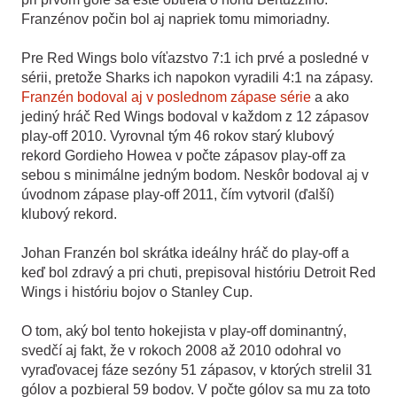
Franzénov počin bol aj napriek tomu mimoriadny.
Pre Red Wings bolo víťazstvo 7:1 ich prvé a posledné v
sérii, pretože Sharks ich napokon vyradili 4:1 na zápasy.
Franzén bodoval aj v poslednom zápase série
a ako
jediný hráč Red Wings bodoval v každom z 12 zápasov
play-off 2010. Vyrovnal tým 46 rokov starý klubový
rekord Gordieho Howea v počte zápasov play-off za
sebou s minimálne jedným bodom. Neskôr bodoval aj v
úvodnom zápase play-off 2011, čím vytvoril (ďalší)
klubový rekord.
Johan Franzén bol skrátka ideálny hráč do play-off a
keď bol zdravý a pri chuti, prepisoval históriu Detroit Red
Wings i históriu bojov o Stanley Cup.
O tom, aký bol tento hokejista v play-off dominantný,
svedčí aj fakt, že v rokoch 2008 až 2010 odohral vo
vyraďovacej fáze sezóny 51 zápasov, v ktorých strelil 31
gólov a pozbieral 59 bodov. V počte gólov sa mu za toto