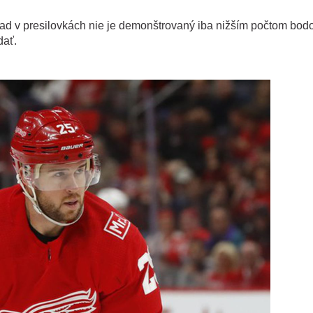
pad v presilovkách nie je demonštrovaný iba nižším počtom bodo
dať.