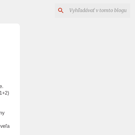
e.
1+2)
ny
 veľa