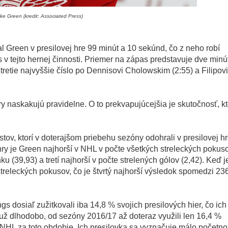
ke Green (kredit: Associated Press)
 Green v presilovej hre 99 minút a 10 sekúnd, čo z neho robí
 tejto hernej činnosti. Priemer na zápas predstavuje dve minú
etie najvyššie číslo po Dennisovi Cholowskim (2:55) a Filipovi
hry naskakujú pravidelne. O to prekvapujúcejšia je skutočnosť, k
ov, ktorí v doterajšom priebehu sezóny odohrali v presilovej h
hry je Green najhorší v NHL v počte všetkých streleckých pokus
ku (39,93) a tretí najhorší v počte strelených gólov (2,42). Keď j
treleckých pokusov, čo je štvrtý najhorší výsledok spomedzi 23
dosiaľ zužitkovali iba 14,8 % svojich presilových hier, čo ich 
 už dlhodobo, od sezóny 2016/17 až doteraz využili len 16,4 %
 NHL za toto obdobie. Ich presilovka sa vyznačuje málo početn