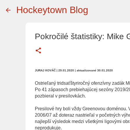
Hockeytown Blog
Pokročilé štatistiky: Mik
JURAJ KOVÁČ
| 29.01.2020
| aktualizované 30.01.2020
Ostrieľaný tridsaťštyriročný ofenzívny zadák 
Po 41 zápasoch prebiehajúcej sezóny 2019/20 
pozbieral v presilovkách.
Presilové hry boli vždy Greenovou doménou. V
2006/07 až doteraz nastrieľal v početných výh
najlepší výsledok medzi všetkými ligovými obr
neprodukuje.