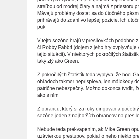
streľbou od modrej čiary a najmä z priestoru pr
Mávajú problémy dostať sa do útočného pásma 
prihrávajú do zdanlivo lepšej pozície. Ich útoč
puk.
V tejto sezóne hrajú v presilovkách podobne zle
či Robby Fabbri (dojem z jeho hry ovplyvňuje
tejto situácii). V niektorých pokročilých štati
taký zlý ako Green.
Z pokročilých štatistík teda vyplýva, že hoci
ohľadoch takmer neprispieva, len málokedy dos
patrične nebezpečný. Možno dokonca tvrdiť, ž
ako s ním.
Z obrancu, ktorý si za roky dirigovania početný
sezóne jeden z najhorších obrancov na presilo
Nebude teda prekvapením, ak Mike Green opust
uzávierkou prestupov, pokiaľ o neho niekto pr