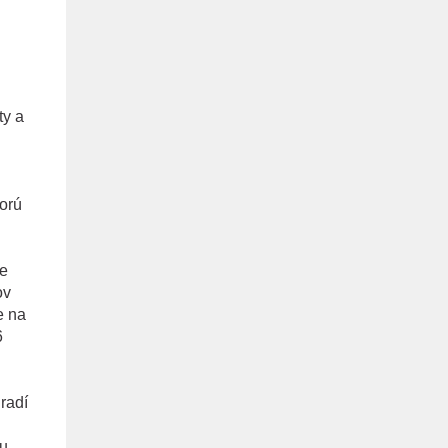
ty a
torú
re
ov
e na
6
radí
ou