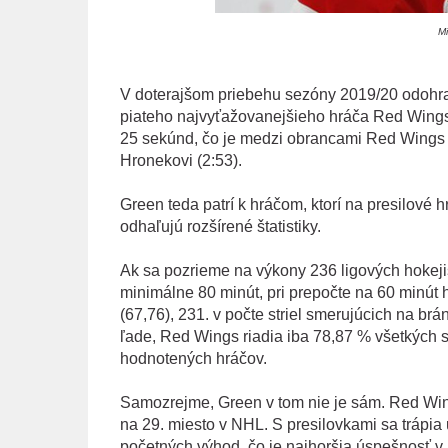
Mi
V doterajšom priebehu sezóny 2019/20 odohral
piateho najvyťažovanejšieho hráča Red Wings v
25 sekúnd, čo je medzi obrancami Red Wings tr
Hronekovi (2:53).
Green teda patrí k hráčom, ktorí na presilové 
odhaľujú rozšírené štatistiky.
Ak sa pozrieme na výkony 236 ligových hokejist
minimálne 80 minút, pri prepočte na 60 minút 
(67,76), 231. v počte striel smerujúcich na brán
ľade, Red Wings riadia iba 78,87 % všetkých s
hodnotených hráčov.
Samozrejme, Green v tom nie je sám. Red Wings 
na 29. miesto v NHL. S presilovkami sa trápia
početných výhod, čo je najhoršia úspešnosť v