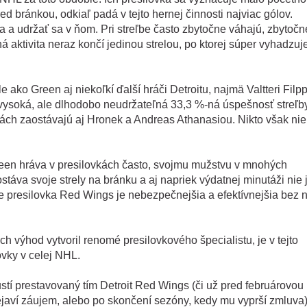
ed bránkou, odkiaľ padá v tejto hernej činnosti najviac gólov.
a udržať sa v ňom. Pri streľbe často zbytočne váhajú, zbytočn
ná aktivita neraz končí jedinou strelou, po ktorej súper vyhadzuj
 ako Green aj niekoľkí ďalší hráči Detroitu, najmä Valtteri Filp
 vysoká, ale dlhodobo neudržateľná 33,3 %-ná úspešnosť streľb
stikách zaostávajú aj Hronek a Andreas Athanasiou. Nikto však nie
 Green hráva v presilovkách často, svojmu mužstvu v mnohých
táva svoje strely na bránku a aj napriek výdatnej minutáži nie 
e presilovka Red Wings je nebezpečnejšia a efektívnejšia bez 
ch výhod vytvoril renomé presilovkového špecialistu, je v tejto
vky v celej NHL.
í prestavovaný tím Detroit Red Wings (či už pred februárovou
ejaví záujem, alebo po skončení sezóny, kedy mu vyprší zmluva)