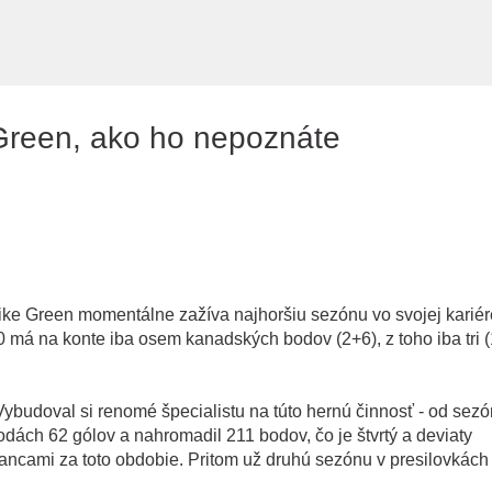
Preskočiť na hlavný obsah
e Green, ako ho nepoznáte
Mike Green momentálne zažíva najhoršiu sezónu vo svojej kariér
má na konte iba osem kanadských bodov (2+6), z toho iba tri (
ybudoval si renomé špecialistu na túto hernú činnosť - od sezó
odách 62 gólov a nahromadil 211 bodov, čo je štvrtý a deviaty
ancami za toto obdobie. Pritom už druhú sezónu v presilovkách