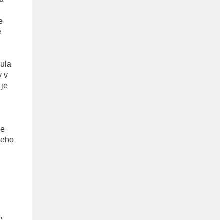
e
e
pula
y v
 je
je
neho
,