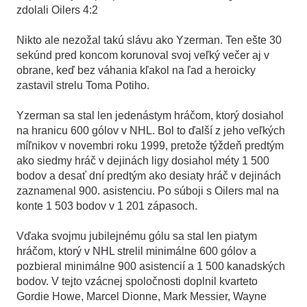
zdolali Oilers 4:2
Nikto ale nezožal takú slávu ako Yzerman. Ten ešte 30
sekúnd pred koncom korunoval svoj veľký večer aj v
obrane, keď bez váhania kľakol na ľad a heroicky
zastavil strelu Toma Potiho.
Yzerman sa stal len jedenástym hráčom, ktorý dosiahol
na hranicu 600 gólov v NHL. Bol to ďalší z jeho veľkých
míľnikov v novembri roku 1999, pretože týždeň predtým
ako siedmy hráč v dejinách ligy dosiahol méty 1
.
500
bodov a desať dní predtým ako desiaty hráč v dejinách
zaznamenal 900. asistenciu. Po súboji s Oilers mal na
konte 1
.
503 bodov v 1
.
201 zápasoch.
Vďaka svojmu jubilejnému gólu sa stal len piatym
hráčom, ktorý v NHL strelil minimálne 600 gólov a
pozbieral minimálne 900 asistencií a 1
.
500 kanadských
bodov. V tejto vzácnej spoločnosti doplnil kvarteto
Gordie Howe, Marcel Dionne, Mark Messier, Wayne