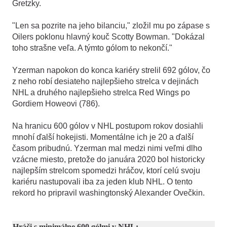
Gretzky.
"Len sa pozrite na jeho bilanciu," zložil mu po zápase s
Oilers poklonu hlavný kouč Scotty Bowman. "Dokázal
toho strašne veľa. A týmto gólom to nekončí."
Yzerman napokon do konca kariéry strelil 692 gólov, čo
z neho robí desiateho najlepšieho strelca v dejinách
NHL a druhého najlepšieho strelca Red Wings po
Gordiem Howeovi (786).
Na hranicu 600 gólov v NHL postupom rokov dosiahli
mnohí ďalší hokejisti. Momentálne ich je 20 a ďalší
časom pribudnú. Yzerman mal medzi nimi veľmi dlho
vzácne miesto, pretože do januára 2020 bol historicky
najlepším strelcom spomedzi hráčov, ktorí celú svoju
kariéru nastupovali iba za jeden klub NHL. O tento
rekord ho pripravil washingtonský Alexander Ovečkin.
Hráči s minimálne 600 gólmi v NHL: