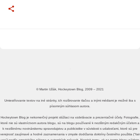
© Martin Užák, Hockeytown Blog, 2009 – 2021
Umiestňovanie textov na iné stránky, ich rozširovanie tlačou a inými médiami je možné iba s
písomným súhlasom autora.
Hockeytown Blog je nekomerčný projekt slúžiaci na vzdelávacie a prezentačné účely. Fotografie,
ktoré nie sú vlastníctvom autora blogu, sú na blogu používané k nezištným redakčným účelom a
k nezištnému novinárskemu spravodajstvu a publicistike v súvislosti s udalosťami, ktoré sú pre
verejnosť zaujímavé a hodné zaznamenania v zmysle dodržania doktríny čestného použitia ("fair
use") podľa amerického zákona o autorských právach. Napriek tomu, ak na tomto blogu nájdete