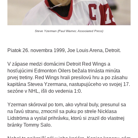
Steve Yzerman (Paul Warner, Associated Press)
Piatok 26. novembra 1999, Joe Louis Arena, Detroit.
V zápase medzi domácimi Detroit Red Wings a
hosťujúcimi Edmonton Oilers bežala trinásta minúta
prvej tretiny. Red Wings hrali presilovú hru a po zásahu
kapitána Stevea Yzermana, nastupujúceho vo svojej 17.
sezóne v NHL, išli do vedenia 1:0.
Yzerman skóroval po tom, ako vyhral buly, presunul sa
na ľavú stranu, zmocnil sa puku po strele Nicklasa
Lidströma a vyslal prihrávku, ktorú si zrazil do vlastnej
bránky Tommy Salo.