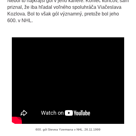
Nebol to najkrajší gól v jeho kariére. Koniec koncov, sám
priznal, že iba hľadal voľného spoluhráča Viačeslava
Kozlova. Bol to však gól významný, pretože bol jeho
600. v NHL.
600. gól Stevea Yzermana v NHL, 26.11.1999