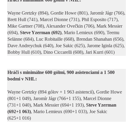
Wayne Gretzky (894), Gordie Howe (801), Jaromír Jágr (766),
Brett Hull (741), Marcel Dionne (731), Phil Esposito (717),
Mike Gartner (708), Alexander Ovečkin (706), Mark Messier
(694),
Steve Yzerman (692)
, Mario Lemieux (690), Teemu
Selänne (684), Luc Robitaille (668), Brendan Shanahan (656),
Dave Andreychuk (640), Joe Sakic (625), Jarome Iginla (625),
Bobby Hull (610), Dino Ciccarelli (608), Jari Kurri (601)
Hráči s minimálne 600 gólmi, 900 asistenciami a 1
.
500
bodmi v NHL:
Wayne Gretzky (894 gólov + 1
.
963 asistencií), Gordie Howe
(801+1
.
049), Jaromír Jágr (766+1
.
155), Marcel Dionne
(731+1
.
040), Mark Messier (694+1
.
193),
Steve Yzerman
(692+1
.
063)
, Mario Lemieux (690+1
.
033), Joe Sakic
(625+1
.
016)