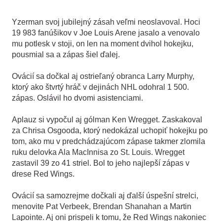
Yzerman svoj jubilejný zásah veľmi neoslavoval. Hoci
19
.
983 fanúšikov v Joe Louis Arene jasalo a venovalo
mu potlesk v stoji, on len na moment dvihol hokejku,
pousmial sa a zápas šiel ďalej.
Ovácií sa dočkal aj ostrieľaný obranca Larry Murphy,
ktorý ako štvrtý hráč v dejinách NHL odohral 1
.
500.
zápas. Oslávil ho dvomi asistenciami.
Aplauz si vypočul aj gólman Ken Wregget. Zaskakoval
za Chrisa Osgooda, ktorý nedokázal uchopiť hokejku po
tom, ako mu v predchádzajúcom zápase takmer zlomila
ruku delovka Ala MacInnisa zo St. Louis. Wregget
zastavil 39 zo 41 striel. Bol to jeho najlepší zápas v
drese Red Wings.
Ovácií sa samozrejme dočkali aj ďalší úspešní strelci,
menovite Pat Verbeek, Brendan Shanahan a Martin
Lapointe. Aj oni prispeli k tomu, že Red Wings nakoniec