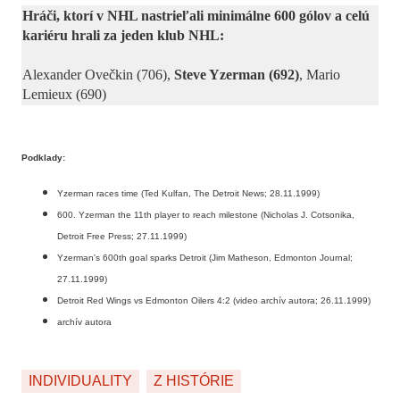
Hráči, ktorí v NHL nastrieľali minimálne 600 gólov a celú
kariéru hrali za jeden klub NHL:
Alexander Ovečkin (706),
Steve Yzerman (692)
, Mario
Lemieux (690)
Podklady:
Yzerman races time (Ted Kulfan, The Detroit News; 28.11.1999)
600. Yzerman the 11th player to reach milestone (Nicholas J. Cotsonika,
Detroit Free Press; 27.11.1999)
Yzerman's 600th goal sparks Detroit (Jim Matheson, Edmonton Journal;
27.11.1999)
Detroit Red Wings vs Edmonton Oilers 4:2 (video archív autora; 26.11.1999)
archív autora
INDIVIDUALITY
Z HISTÓRIE