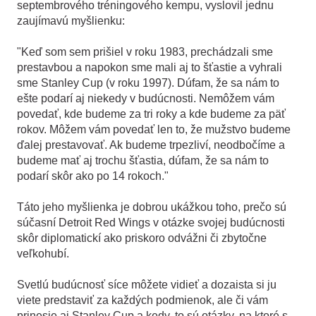
septembrového tréningového kempu, vyslovil jednu
zaujímavú myšlienku:
"Keď som sem prišiel v roku 1983, prechádzali sme
prestavbou a napokon sme mali aj to šťastie a vyhrali
sme Stanley Cup (v roku 1997). Dúfam, že sa nám to
ešte podarí aj niekedy v budúcnosti. Nemôžem vám
povedať, kde budeme za tri roky a kde budeme za päť
rokov. Môžem vám povedať len to, že mužstvo budeme
ďalej prestavovať. Ak budeme trpezliví, neodbočíme a
budeme mať aj trochu šťastia, dúfam, že sa nám to
podarí skôr ako po 14 rokoch."
Táto jeho myšlienka je dobrou ukážkou toho, prečo sú
súčasní Detroit Red Wings v otázke svojej budúcnosti
skôr diplomatickí ako priskoro odvážni či zbytočne
veľkohubí.
Svetlú budúcnosť síce môžete vidieť a dozaista si ju
viete predstaviť za každých podmienok, ale či vám
prinesie aj Stanley Cup a kedy, to sú otázky, na ktoré s