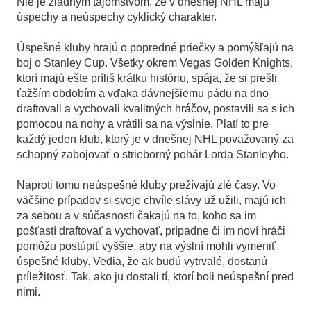
Nie je žiadnym tajomstvom, že v dnešnej NHL majú
úspechy a neúspechy cyklický charakter.
Úspešné kluby hrajú o popredné priečky a pomýšľajú na
boj o Stanley Cup. Všetky okrem Vegas Golden Knights,
ktorí majú ešte príliš krátku históriu, spája, že si prešli
ťažším obdobím a vďaka dávnejšiemu pádu na dno
draftovali a vychovali kvalitných hráčov, postavili sa s ich
pomocou na nohy a vrátili sa na výslnie. Platí to pre
každý jeden klub, ktorý je v dnešnej NHL považovaný za
schopný zabojovať o strieborný pohár Lorda Stanleyho.
Naproti tomu neúspešné kluby prežívajú zlé časy. Vo
väčšine prípadov si svoje chvíle slávy už užili, majú ich
za sebou a v súčasnosti čakajú na to, koho sa im
pošťastí draftovať a vychovať, prípadne či im noví hráči
pomôžu postúpiť vyššie, aby na výslní mohli vymeniť
úspešné kluby. Vedia, že ak budú vytrvalé, dostanú
príležitosť. Tak, ako ju dostali tí, ktorí boli neúspešní pred
nimi.