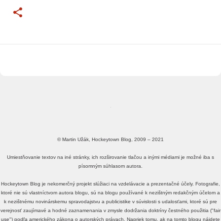
© Martin Užák, Hockeytown Blog, 2009 – 2021
Umiestňovanie textov na iné stránky, ich rozširovanie tlačou a inými médiami je možné iba s
písomným súhlasom autora.
Hockeytown Blog je nekomerčný projekt slúžiaci na vzdelávacie a prezentačné účely. Fotografie,
ktoré nie sú vlastníctvom autora blogu, sú na blogu používané k nezištným redakčným účelom a
k nezištnému novinárskemu spravodajstvu a publicistike v súvislosti s udalosťami, ktoré sú pre
verejnosť zaujímavé a hodné zaznamenania v zmysle dodržania doktríny čestného použitia ("fair
use") podľa amerického zákona o autorských právach. Napriek tomu, ak na tomto blogu nájdete