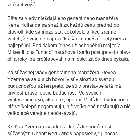
zdržanlivejší.
Ešte za vlády niekdajšieho generálneho manažéra
Kena Hollanda sa snažili za každú cenu predrať do
play-off, kde sa môže stať čokoľvek, aj keď zrejme
vedeli, že viac nemajú veľkú šancu miešať karty medzi
najlepšími. Pod tlakom (dnes už nebohého) majiteľa
Mikea Ilitcha "umelo" naťahovali sériu postupov do play-
off a roky iba prešľapovali na mieste, za čo dnes pykajú.
Za súčasnej vlády generálneho manažéra Stevea
Yzermana sa o nich hovorí v súvislosti so svetlou
budúcnosťou už len preto, že sú v prestavbe a tá má
priviesť práve lepšiu budúcnosť. Vo svojich
vyhláseniach sú, ako inak, opatrní. V blízkej budúcnosti
nič veľkolepé negarantujú, nič veľkolepé nesľubujú a nič
veľkolepé verejne neočakávajú.
Keď sa Yzerman vyjadroval k otázke budúcnosti
súčasných Detroit Red Wings naposledy, t.j. počas