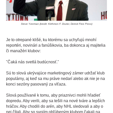
Steve Yzerman (kredit: Kirthmon F. Dozier, Detroit Free Press)
Je to otrepané klišé, ku ktorému sa uchyľujú mnohí
reportéri, novinári a fanúšikovia, ba dokonca aj majitelia
či manažéri klubov:
"Čaká nás svetlá budúcnosť."
Sú to slová ukrývajúce marketingový zámer udržať klub
populárny, aj keď sa mu práve nedarí alebo ak nie je na
konci sezóny pasovaný za víťaza.
Slová používané k tomu, aby priaznivci mohli hľadieť
dopredu. Aby verili, aby sa tešili na nové tváre a lepších
hráčov. Aby chodili do arén, aby NHL sledovali a aby o
nej čítali. Aby so svojím obľúbeným klubom čakali na