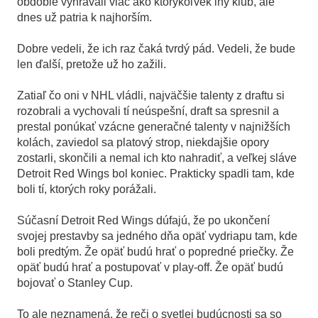
obdobie vyhrávali viac ako ktorýkoľvek iný klub, ale
dnes už patria k najhorším.
Dobre vedeli, že ich raz čaká tvrdý pád. Vedeli, že bude
len ďalší, pretože už ho zažili.
Zatiaľ čo oni v NHL vládli, najväčšie talenty z draftu si
rozobrali a vychovali tí neúspešní, draft sa spresnil a
prestal ponúkať vzácne generačné talenty v najnižších
kolách, zaviedol sa platový strop, niekdajšie opory
zostarli, skončili a nemal ich kto nahradiť, a veľkej sláve
Detroit Red Wings bol koniec. Prakticky spadli tam, kde
boli tí, ktorých roky porážali.
Súčasní Detroit Red Wings dúfajú, že po ukončení
svojej prestavby sa jedného dňa opäť vydriapu tam, kde
boli predtým. Že opäť budú hrať o popredné priečky. Že
opäť budú hrať a postupovať v play-off. Že opäť budú
bojovať o Stanley Cup.
To ale neznamená, že reči o svetlej budúcnosti sa so