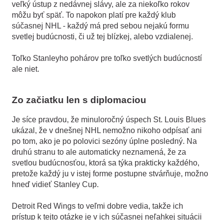
veľký ústup z nedávnej slávy, ale za niekoľko rokov
môžu byť späť. To napokon platí pre každý klub
súčasnej NHL - každý má pred sebou nejakú formu
svetlej budúcnosti, či už tej blízkej, alebo vzdialenej.
Toľko Stanleyho pohárov pre toľko svetlých budúcností
ale niet.
Zo začiatku len s diplomaciou
Je síce pravdou, že minuloročný úspech St. Louis Blues
ukázal, že v dnešnej NHL nemožno nikoho odpísať ani
po tom, ako je po polovici sezóny úplne posledný. Na
druhú stranu to ale automaticky neznamená, že za
svetlou budúcnosťou, ktorá sa týka prakticky každého,
pretože každý ju v istej forme postupne stvárňuje, možno
hneď vidieť Stanley Cup.
Detroit Red Wings to veľmi dobre vedia, takže ich
prístup k tejto otázke je v ich súčasnej neľahkej situácii