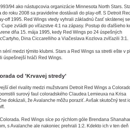
1993/94 ako nástupcovia organizácie Minnesota North Stars. St
do roku 2008 sa pravidelne dostávali do play-off. S Detroit Re
lay-off 1995. Red Wings vtedy vyhrali základnú časť skrátenej s
y Cupe zvládli po víťazstve 4:1 na zápasy. Postup do ďalšieho k
is Arene dňa 15. mája 1995, kedy Red Wings po 24 úspešných
artyho, Dina Ciccarelliho a Viačeslava Kozlova zvíťazili 3:1.
 sérií medzi týmito klubmi. Stars a Red Wings sa stretli ešte v p
oli úspešnejší hráči Red Wings.
lorada od 'Krvavej stredy'
ejší diel rivality medzi mužstvami Detroit Red Wings a Colorad
omstili surový faul coloradského Claudea Lemieuxa na Krisa
čne dokázali, že Avalanche môžu poraziť. Avšak skutočný test i
ff.
e Colorada. Red Wings síce po rýchlom góle Brendana Shanaha
m, s Avalanche ale nakoniec prehrali 1:2. Kdekto ich v ten deň 