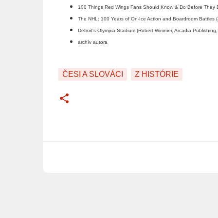
100 Things Red Wings Fans Should Know & Do Before They Di
The NHL: 100 Years of On-Ice Action and Boardroom Battles
Detroit's Olympia Stadium (Robert Wimmer, Arcadia Publishin
archív autora
ČESI A SLOVÁCI
Z HISTÓRIE