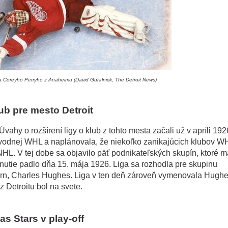
a Coreyho Perryho z Anaheimu (David Guralnick, The Detroit News)
ub pre mesto Detroit
ahy o rozšírení ligy o klub z tohto mesta začali už v apríli 192
vodnej WHL a naplánovala, že niekoľko zanikajúcich klubov W
HL. V tej dobe sa objavilo päť podnikateľských skupín, ktoré m
dnutie padlo dňa 15. mája 1926. Liga sa rozhodla pre skupinu
rn, Charles Hughes. Liga v ten deň zároveň vymenovala Hugh
 Detroitu bol na svete.
as Stars v play-off