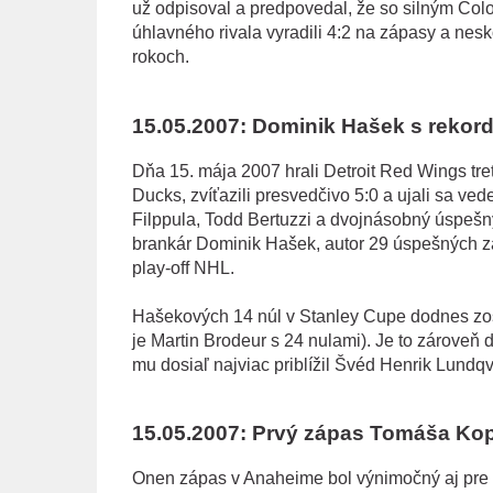
už odpisoval a predpovedal, že so silným Col
úhlavného rivala vyradili 4:2 na zápasy a nes
rokoch.
15.05.2007: Dominik Hašek s rekord
Dňa 15. mája 2007 hrali Detroit Red Wings tr
Ducks, zvíťazili presvedčivo 5:0 a ujali sa vede
Filppula, Todd Bertuzzi a dvojnásobný úspešn
brankár Dominik Hašek, autor 29 úspešných z
play-off NHL.
Hašekových 14 núl v Stanley Cupe dodnes zos
je Martin Brodeur s 24 nulami). Je to zárove
mu dosiaľ najviac priblížil Švéd Henrik Lundqvi
15.05.2007: Prvý zápas Tomáša Kop
Onen zápas v Anaheime bol výnimočný aj pre 