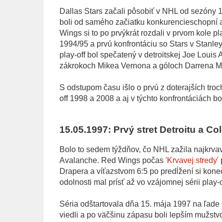
Dallas Stars začali pôsobiť v NHL od sezóny 
boli od samého začiatku konkurencieschopní a 
Wings si to po prvýkrát rozdali v prvom kole p
1994/95 a prvú konfrontáciu so Stars v Stanle
play-off bol spečatený v detroitskej Joe Lou
zákrokoch Mikea Vernona a góloch Darrena McC
S odstupom času išlo o prvú z doterajších troch
off 1998 a 2008 a aj v týchto konfrontáciách b
15.05.1997: Prvý stret Detroitu a Co
Bolo to sedem týždňov, čo NHL zažila najkrvav
Avalanche. Red Wings počas
'Krvavej stredy'
p
Drapera a víťazstvom 6:5 po predĺžení si kone
odolnosti mal prísť až vo vzájomnej sérii play-o
Séria odštartovala dňa 15. mája 1997 na ľad
viedli a po väčšinu zápasu boli lepším mužstvo