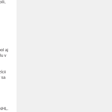
li,
ol aj
lu v
ícii
 sa
 NHL.