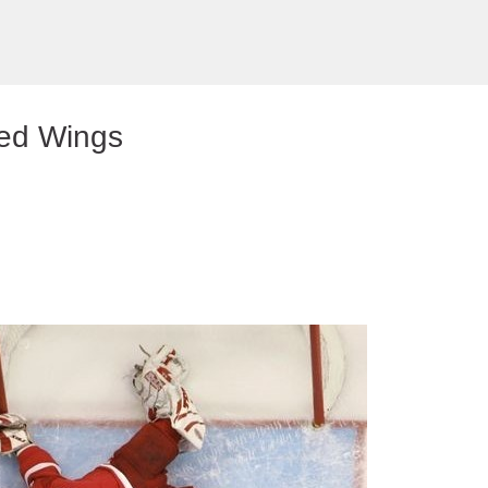
Preskočiť na hlavný obsah
 Red Wings