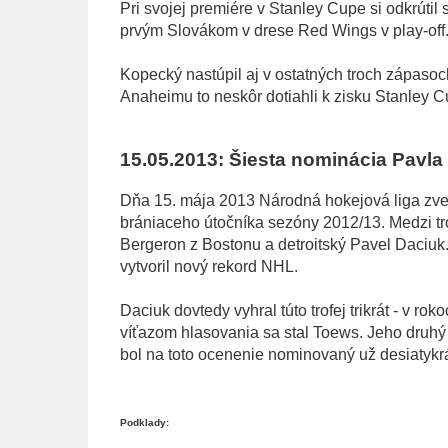
Pri svojej premiére v Stanley Cupe si odkrútil 
prvým Slovákom v drese Red Wings v play-off
Kopecký nastúpil aj v ostatných troch zápasoch
Anaheimu to neskôr dotiahli k zisku Stanley C
15.05.2013: Šiesta nominácia Pavla
Dňa 15. mája 2013 Národná hokejová liga zver
brániaceho útočníka sezóny 2012/13. Medzi tro
Bergeron z Bostonu a detroitský Pavel Daciuk.
vytvoril nový rekord NHL.
Daciuk dovtedy vyhral túto trofej trikrát - v ro
víťazom hlasovania sa stal Toews. Jeho druhý 
bol na toto ocenenie nominovaný už desiatykr
Podklady: