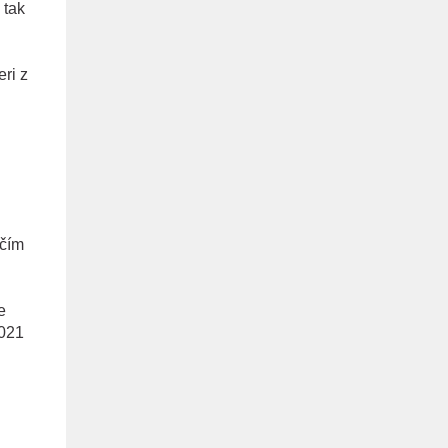
 tak
ri z
 čím
e
2021