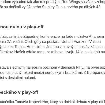
oradom vypadnú tak ako rok predtým. Red Wings sa však vzchopi
kôr sa dočkali vytúženého Stanley Cupu, prvého po dlhých 42
nou nulou v play-off
etí zápas finále Západnej konferencie na ľade mužstva Anaheim
nia 2:1 v sérii. O ich góly sa postarali Johan Franzén, Valtteri
ý strelec Tomas Holmström. Jednou z hlavných postáv zápasu b
ákrokov. Hašek vďaka tomu zaknihoval svoju 14. a poslednú nu
táva siedmym najlepším počinom v dejinách NHL (na prvej poz
ň dodnes platný rekord medzi európskymi brankármi. Z Európanov
st s desiatimi nulami.
eckého v play-off
útočníka Tomáša Kopeckého, ktorý sa dočkal debutu v play-off