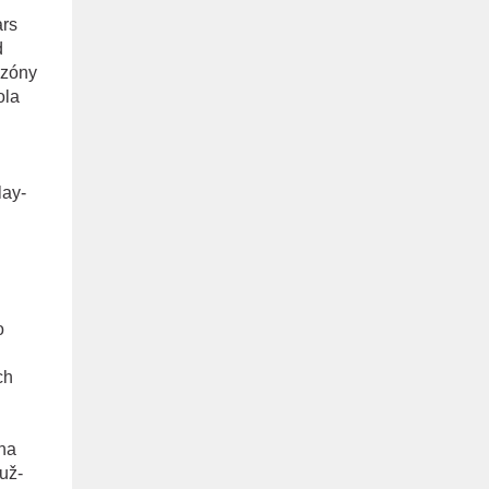
ars
d
ezóny
ola
lay-
o
ch
na
už-