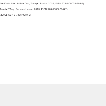
e (Kevin Allen & Bob Duff, Triumph Books, 2014; ISBN 978-1-60078-766-9)
 (Jenish D'Arcy, Random House, 2013; ISBN 978-0385671477)
g, 2000; ISBN 0-7385-0787-3)