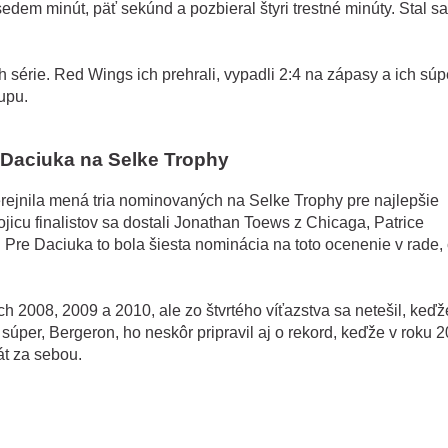
sedem minút, päť sekúnd a pozbieral štyri trestné minúty. Stal sa
.
 série. Red Wings ich prehrali, vypadli 2:4 na zápasy a ich súpe
upu.
 Daciuka na Selke Trophy
ejnila mená tria nominovaných na Selke Trophy pre najlepšie
jicu finalistov sa dostali Jonathan Toews z Chicaga, Patrice
 Pre Daciuka to bola šiesta nominácia na toto ocenenie v rade,
koch 2008, 2009 a 2010, ale zo štvrtého víťazstva sa netešil, keďž
súper, Bergeron, ho neskôr pripravil aj o rekord, keďže v roku 
át za sebou.