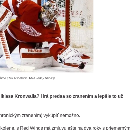
ázek (Rick Osentoski, USA Today Sports)
iklasa Kronwalla? Hrá predsa so zranením a lepšie to už
chronickým zranením) vykúpiť nemožno.
m kolene, s Red Wings má zmluvu ešte na dva roky s priemerný