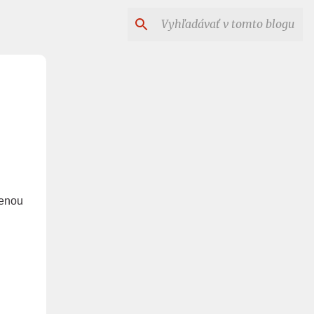
menou
n