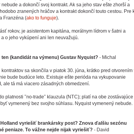
nebude a dokončí svoj kontrakt. Ak sa jeho stav ešte zhorší a
lhodobo zranených hráčov a kontrakt dokončí touto cestou. Pre 
na Franzéna (
ako to funguje
).
sť rokov, je asistentom kapitána, morálnym lídrom v šatni a
a o jeho vykúpení ani len neuvažujú.
 ten (kandidát na výmenu) Gustav Nyquist?
- Michal
ontraktov sa skončila v piatok 30. júna, krátko pred otvorením 
nie bude budúce leto. Existuje ešte perióda na vykupovanie
úd, ale tá má viacero zásadných obmedzení.
do platnosti "no-trade" klauzula (NTC); platí na obe zostávajúce
 byť vymenený bez svojho súhlasu. Nyquist vymenený nebude.
Holland vyriešiť brankársky post? Znova ďalšiu sezónu
é peniaze. To vážne nejde nijak vyriešiť?
- David