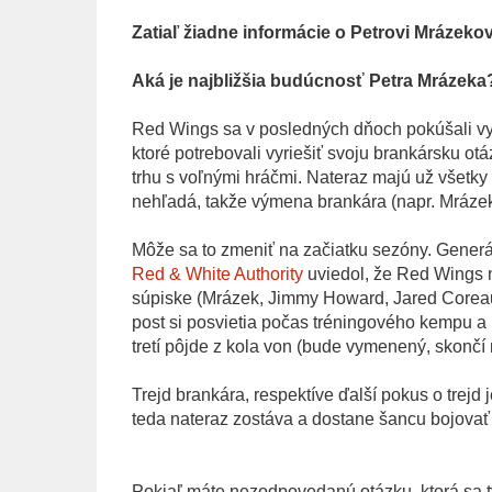
Zatiaľ žiadne informácie o Petrovi Mrázeko
Aká je najbližšia budúcnosť Petra Mrázek
Red Wings sa v posledných dňoch pokúšali vym
ktoré potrebovali vyriešiť svoju brankársku otá
trhu s voľnými hráčmi. Nateraz majú už všetky 
nehľadá, takže výmena brankára (napr. Mráze
Môže sa to zmeniť na začiatku sezóny. Gene
Red & White Authority
uviedol, že Red Wings n
súpiske (Mrázek, Jimmy Howard, Jared Coreau)
post si posvietia počas tréningového kempu a
tretí pôjde z kola von (bude vymenený, skončí n
Trejd brankára, respektíve ďalší pokus o trej
teda nateraz zostáva a dostane šancu bojovať
Pokiaľ máte nezodpovedanú otázku, ktorá sa t