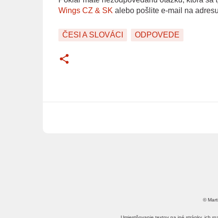
Wings CZ & SK
alebo pošlite e-mail na adres
ČESI A SLOVÁCI
ODPOVEDE
© Mart
Umiestňovanie textov na iné stránky, ich r