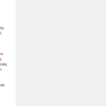
by,
í
he
j
ársky
n
zek