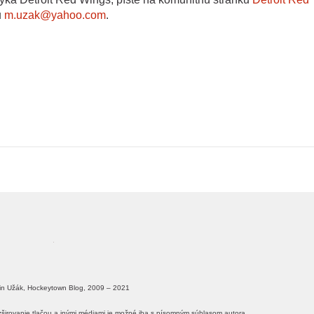
u
m.uzak@yahoo.com
.
in Užák, Hockeytown Blog, 2009 – 2021
ozširovanie tlačou a inými médiami je možné iba s písomným súhlasom autora.