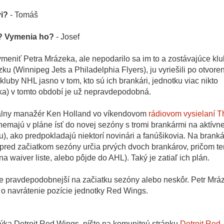
vi?
- Tomáš
a? Vymenia ho?
- Josef
eniť Petra Mrázeka, ale nepodarilo sa im to a zostávajúce klu
zku (Winnipeg Jets a Philadelphia Flyers), ju vyriešili po otvoren
kluby NHL jasno v tom, kto sú ich brankári, jednotku viac nikto
ka) v tomto období je už nepravdepodobná.
rálny manažér Ken Holland vo víkendovom
rádiovom vysielaní T
emajú v pláne ísť do novej sezóny s tromi brankármi na aktívne
, ako predpokladajú niektorí novinári a fanúšikovia. Na brank
 pred začiatkom sezóny určia prvých dvoch brankárov, pričom te
a waiver liste, alebo pôjde do AHL). Taký je zatiaľ ich plán.
d je pravdepodobnejší na začiatku sezóny alebo neskôr. Petr Mrá
 o navrátenie pozície jednotky Red Wings.
ýka Detroit Red Wings, píšte na komunitnú stránku
Detroit Red