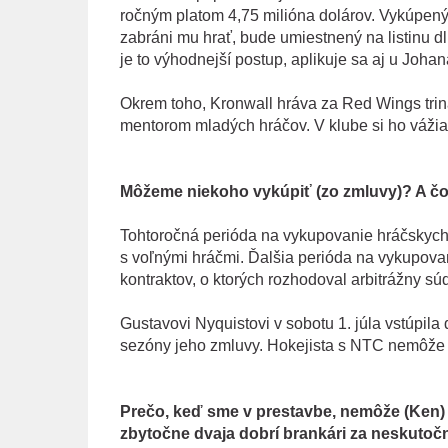
ročným platom 4,75 milióna dolárov. Vykúpený 
zabráni mu hrať, bude umiestnený na listinu d
je to výhodnejší postup, aplikuje sa aj u Joha
Okrem toho, Kronwall hráva za Red Wings triná
mentorom mladých hráčov. V klube si ho vážia 
Môžeme niekoho vykúpiť (zo zmluvy)? A čo
Tohtoročná perióda na vykupovanie hráčskych k
s voľnými hráčmi. Ďalšia perióda na vykupova
kontraktov, o ktorých rozhodoval arbitrážny s
Gustavovi Nyquistovi v sobotu 1. júla vstúpila 
sezóny jeho zmluvy. Hokejista s NTC nemôže
Prečo, keď sme v prestavbe, nemôže (Ken) 
zbytočne dvaja dobrí brankári za neskutočn