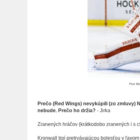
Petr Mr
Prečo (Red Wings) nevykúpili (zo zmluvy) N
nebude. Prečo ho držia?
- Jirka
Zranených hráčov (krátkodobo zranených i s 
Kronwall trpí pretrvávajúcou bolesťou v ľavo