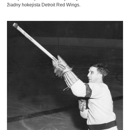
žiadny hokejista Detroit Red Wings.