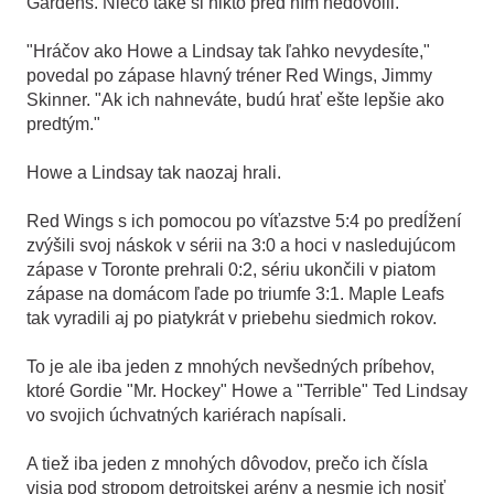
Gardens. Niečo také si nikto pred ním nedovolil.
"Hráčov ako Howe a Lindsay tak ľahko nevydesíte,"
povedal po zápase hlavný tréner Red Wings, Jimmy
Skinner. "Ak ich nahneváte, budú hrať ešte lepšie ako
predtým."
Howe a Lindsay tak naozaj hrali.
Red Wings s ich pomocou po víťazstve 5:4 po predĺžení
zvýšili svoj náskok v sérii na 3:0 a hoci v nasledujúcom
zápase v Toronte prehrali 0:2, sériu ukončili v piatom
zápase na domácom ľade po triumfe 3:1. Maple Leafs
tak vyradili aj po piatykrát v priebehu siedmich rokov.
To je ale iba jeden z mnohých nevšedných príbehov,
ktoré Gordie "Mr. Hockey" Howe a "Terrible" Ted Lindsay
vo svojich úchvatných kariérach napísali.
A tiež iba jeden z mnohých dôvodov, prečo ich čísla
visia pod stropom detroitskej arény a nesmie ich nosiť