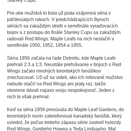
Stanley Cupu.
Pre obe mužstvá to bola už piata vzájomná séria v
päťdesiatych rokoch. V predchádzajúcich štyroch
sériách sa zakaždým stretli v semifinále vyraďovacích
bojov a z postupu do finále Stanley Cupu sa zakaždým
radovali Red Wings. Maple Leafs na nich nestačili v
semifinále 1950, 1952, 1954 a 1955.
Séria 1956 začala na ľade Detroitu, kde Maple Leafs
prehrali 2:3 a 1:3. Neustále prehrávanie v bojoch s Red
Wings začalo mnohých torontských fanúšikov
znechucovať. Už-už sa videli, ako ich milované mužstvo
nebude stačiť na Red Wings ani piaty raz, takže
otvorene dávali najavo svoju nespokojnosť. Jeden z
nich to však prehnal.
Keď sa séria 1956 presúvala do Maple Leaf Gardens, do
torontských novín zatelefonoval kanadský fanúšik, ktorý
uviedol, že počas tretieho zápasu série zastrelí hviezdy
Red Wings, Gordieho Howea a Teda Lindsayho. Mal