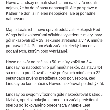
Howe a Lindsay nemali strach a ani na chvíľu nedali
najavo, že by do zápasu nenastúpili. Ale po správe o
Katherine doň išli nielen nebojácne, ale aj poriadne
nahnevane.
Maple Leafs ich hnevu sprvoti odolávali. Hokejisti Red
Wings boli okolnosťami očividne vyvedení z miery, prvý
gól inkasovali už v 29. sekunde stretnutia a v 49. minúte
prehrávali 2:4. Potom však začal strelecký koncert v
podaní tých, ktorým bolo vyhrážané.
Howe najskôr na začiatku 50. minúty znížil na 3:4.
Lindsay ho napodobnil o päť minút neskôr. Za stavu 4:4
sa muselo predlžovať, ale už po štyroch minútach a 22
sekundách prvého predĺženia bolo po všetkom, keď
Lindsay po kombinácii s Howeom skóroval po druhýkrát.
Lindsay po svojom víťaznom góle nakorčuľoval k stredu
klziska, oprel si hokejku o rameno a začal predstierať
streľbu do šokovaného obecenstva v Maple Leaf