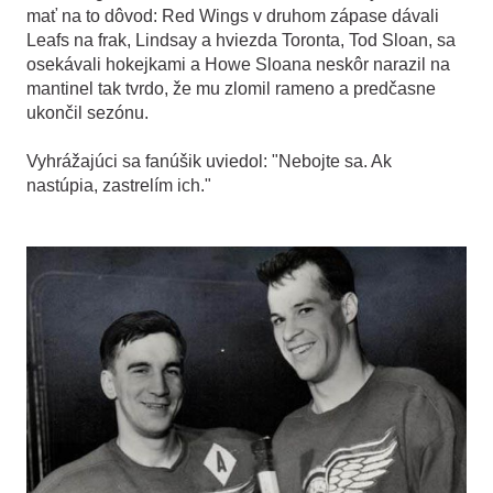
mať na to dôvod: Red Wings v druhom zápase dávali
Leafs na frak, Lindsay a hviezda Toronta, Tod Sloan, sa
osekávali hokejkami a Howe Sloana neskôr narazil na
mantinel tak tvrdo, že mu zlomil rameno a predčasne
ukončil sezónu.
Vyhrážajúci sa fanúšik uviedol: "Nebojte sa. Ak
nastúpia, zastrelím ich."