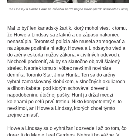
Ted Lindsay a Gordie Howe na začiatku päťdesiatych rokov (kredit: Associated Press)
Mal to byť len kanadský žartík, ktorý mohol viesť k tomu,
že Howe a Lindsay sa zľaknú a do zápasu nakoniec
nenastúpia. Torontská polícia ale musela zareagovať a
na zápase posilnila hliadky. Howea a Lindsayho viedla
do arény eskorta mužov zákona v civilných odevoch.
Nechceli podceniť, ak by sa skutočne objavil šialený
strelec. Napriek tomu si vôbec nevšimli novinára
denníka Toronto Star, Jima Hunta. Ten sa do arény
vybral zamaskovaný klobúkom, v slnečných okuliaroch
a dlhom kabáte, pod ktorým schovával drevenú
napodobeninu útočnej pušky. Hunt ju držal medzi
kolenami po celú prvú tretinu. Nikto kompetentný si to
nevšimol, ani Howe a Lindsay, ktorých chcel týmto
zrejme zmiasť.
Howe a Lindsay sa o vyhrážaní dozvedeli až po tom, čo
dorazili do Maple Leaf Gardens. Nebrali ho vážne. V