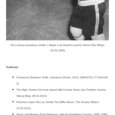
Ted Lindsay predstiera streľbu v Maple Leaf Gardens (archív Detroit Red Wings;
24.03.1956)
Podklady:
Puckstruck (Stephen Smith, Greystone Books, 2014; ISBN 978-1-77164-048-
0)
The Night Teeder Kennedy almost killed Gordie Howe (Joe Pelletier, Hockey
History Blog; 28.03.2013)
Phantom sniper fires up Terrible Ted (Mike Moore, The Hockey Writers;
12.03.2011)
Great Left Wingers (Chris Robinson, Altitude Publishing Canada, 2006; ISBN