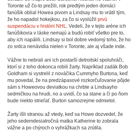
Toronte už čo-to prežili, rok predtým jeden domáci
fanúšik oblial Howea pivom a Lindsay mu to vrátil tým,
že ho napadol hokejkou, za čo si vyslúžil
prvú
suspendáciu v histórii NHL
. Vedeli, že v tejto aréne ich
fanúšikovia v láske nemajú a budú robiť všetko pre to,
aby ich napálili. Lindsay si bol dobre vedomý toho, že ho
zo srdca nenávidia nielen v Toronte, ale aj všade inde.
Vážne to nebrali ani ich postarší detroitskí
spoluhráči,
ktorí si z toho dokonca robili žarty. Napríklad zadák Bob
Goldham si vystrelil z nováčika Cummyho Burtona, keď
mu povedal, že na predzápasové rozkorčuľovanie pôjde
sám s Howeovou deviatkou na chrbte a Lindsayho
sedmičkou na hrudi, no a uvidí, čo sa stane a či po ňom
bude niekto strieľať. Burton samozrejme odmietol.
Žarty išli stranou až vtedy, keď sa Howe dozvedel, že
jeho sedemdesiatročná matka Katherine to zobrala
vážne a po chýroch o vyhrážkach sa zrútila.