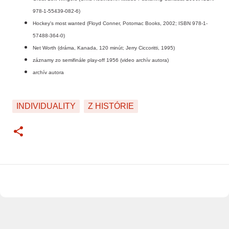
978-1-55439-082-6)
Hockey's most wanted (Floyd Conner, Potomac Books, 2002; ISBN 978-1-
57488-364-0)
Net Worth (dráma, Kanada, 120 minút; Jerry Ciccoritti, 1995)
záznamy zo semifinále play-off 1956 (video archív autora)
archív autora
INDIVIDUALITY
Z HISTÓRIE