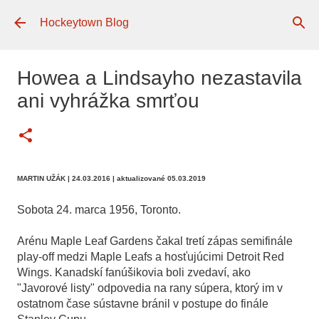
Preskočiť na hlavný obsah
Hockeytown Blog
Howea a Lindsayho nezastavila
ani vyhrážka smrťou
MARTIN UŽÁK
| 24.03.2016
| aktualizované 05.03.2019
Sobota 24. marca 1956, Toronto.
Arénu Maple Leaf Gardens čakal tretí zápas semifinále
play-off medzi Maple Leafs a hosťujúcimi Detroit Red
Wings. Kanadskí fanúšikovia boli zvedaví, ako
"Javorové listy" odpovedia na rany súpera, ktorý im v
ostatnom čase sústavne bránil v postupe do finále