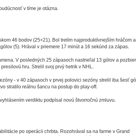
budúcnosť v tíme je otázna.
kom 46 bodov (25+21). Bol tretím najproduktívnejším hráčom a
 gólov (5). Hrával v priemere 17 minút a 16 sekúnd za zápas.
amena. V posledných 25 zápasoch nastrieľal 13 gólov a pozbier
esilovú hru. Strelil svoj prvý hetrik v NHL.
sezóny - v 40 zápasoch v prvej polovici sezóny strelil iba šesť gó
o stratilo reálnu šancu na postup do play-off.
 vyhlásením verdiktu podpísal novú štvorročnú zmluvu.
ilitácie po operácii chrbta. Rozohrával sa na farme v Grand