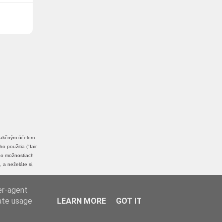
edakčným účelom
 použitia ("fair
a o možnostiach
, a neželáte si,
er-agent
rate usage
LEARN MORE
GOT IT