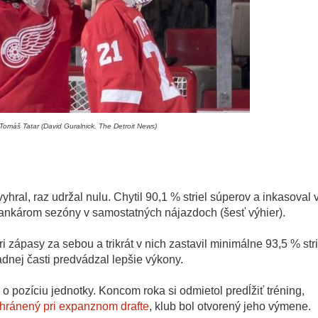
Tomáš Tatar (David Guralnick, The Detroit News)
hral, raz udržal nulu. Chytil 90,1 % striel súperov a inkasoval 
rankárom sezóny v samostatných nájazdoch (šesť výhier).
i zápasy za sebou a trikrát v nich zastavil minimálne 93,5 % stri
nej časti predvádzal lepšie výkony.
o pozíciu jednotky. Koncom roka si odmietol predĺžiť tréning,
hránený pri expanznom drafte
, klub bol otvorený jeho výmene.