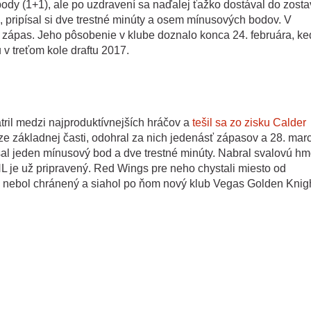
dy (1+1), ale po uzdravení sa naďalej ťažko dostával do zosta
pripísal si dve trestné minúty a osem mínusových bodov. V
 zápas. Jeho pôsobenie v klube doznalo konca 24. februára, ke
 treťom kole draftu 2017.
tril medzi najproduktívnejších hráčov a
tešil sa zo zisku Calder
áze základnej časti, odohral za nich jedenásť zápasov a 28. mar
písal jeden mínusový bod a dve trestné minúty. Nabral svalovú hm
HL je už pripravený. Red Wings pre neho chystali miesto od
e nebol chránený a siahol po ňom nový klub Vegas Golden Knigh