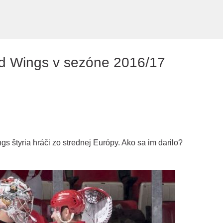
Preskočiť na hlavný obsah
ed Wings v sezóne 2016/17
s štyria hráči zo strednej Európy. Ako sa im darilo?