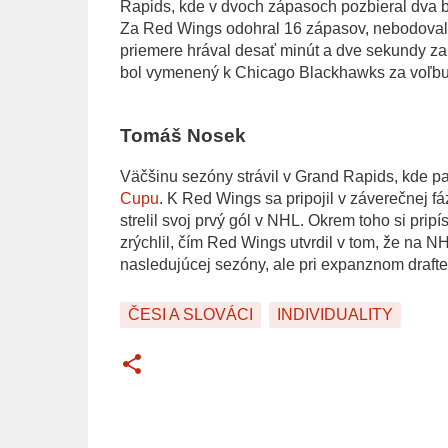
Rapids, kde v dvoch zápasoch pozbieral dva bo
Za Red Wings odohral 16 zápasov, nebodoval, 
priemere hrával desať minút a dve sekundy za
bol vymenený k Chicago Blackhawks za voľbu v
Tomáš Nosek
Väčšinu sezóny strávil v Grand Rapids, kde pa
Cupu
. K Red Wings sa pripojil v záverečnej f
strelil svoj prvý gól v NHL. Okrem toho si pri
zrýchlil, čím Red Wings utvrdil v tom, že na N
nasledujúcej sezóny, ale pri expanznom draft
ČESI A SLOVÁCI
INDIVIDUALITY