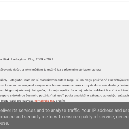
in Užák, Hockeytown Blog, 2009 – 2021
ozširovanie tlačou a inými médiami je možné iba s písomným súhlasom autora.
účely. Fotografie, ktoré nie sú vlastníctvom autora blogu, sú na blogu používané k nezištným r
ťami, ktoré sú pre verejnosť zaujímavé a hodné zaznamenania v zmysle dodržania doktríny čestného
o blogu nájdete svoju fotografiu, o ktorej si myslíte, že u nej nebola dodržaná licenčná schém
 v rozpore s doktrínou čestného použitia ("fair use") podľa amerického zákona o autorských právach
 blogu ďalej zobrazovala,
kontaktujte ma
, prosím.
liver its services and to analyze traffic. Your IP address and us
tinUzak.sk
|
SlovakNHL.sk
rmance and security metrics to ensure quality of service, gene
buse.