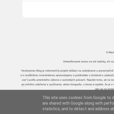
© Mart
Umiestňovanie textov na iné stránky, ich r
Hockeytown Blog je nekomerčný projekt slúžiaci na vzdelávacie a prezentačné 
a k nezištnému novinárskemu spravodajstvu a publicistike v súvislosti s udalos
use") podľa amerického zákona o autorských právach. Napriek tomu, ak na tomt
jej voľného zdieľania a využívania, alebo fotografiu, o ktorej si myslíte, že je
aby sa na tomto
This site uses cookies from Google to de
Mar
are shared with Google along with perfo
statistics, and to detect and address a