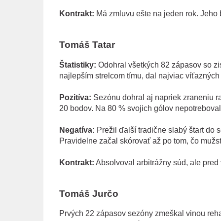
Kontrakt:
Má zmluvu ešte na jeden rok. Jeho 
Tomáš Tatar
Štatistiky:
Odohral všetkých 82 zápasov so zis
najlepším strelcom tímu, dal najviac víťazných
Pozitíva:
Sezónu dohral aj napriek zraneniu r
20 bodov. Na 80 % svojich gólov nepotreboval pr
Negatíva:
Prežil ďalší tradične slabý štart do 
Pravidelne začal skórovať až po tom, čo mužstv
Kontrakt:
Absolvoval arbitrážny súd, ale pred
Tomáš Jurčo
Prvých 22 zápasov sezóny zmeškal vinou rehab