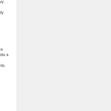
vy.
dy
ca
otu a
ts.