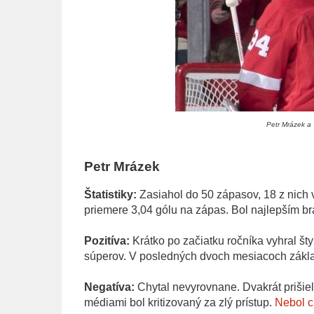
Petr Mrázek a 
Petr Mrázek
Štatistiky:
Zasiahol do 50 zápasov, 18 z nich vy
priemere 3,04 gólu na zápas. Bol najlepším b
Pozitíva:
Krátko po začiatku ročníka vyhral štyr
súperov. V posledných dvoch mesiacoch základ
Negatíva:
Chytal nevyrovnane. Dvakrát prišiel 
médiami bol kritizovaný za zlý prístup.
Nebol c