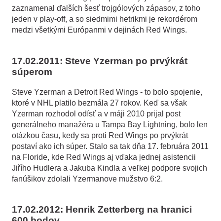
zaznamenal ďalších šesť trojgólových zápasov, z toho
jeden v play-off, a so siedmimi hetrikmi je rekordérom
medzi všetkými Európanmi v dejinách Red Wings.
17.02.2011: Steve Yzerman po prvýkrát
súperom
Steve Yzerman a Detroit Red Wings - to bolo spojenie,
ktoré v NHL platilo bezmála 27 rokov. Keď sa však
Yzerman rozhodol odísť a v máji 2010 prijal post
generálneho manažéra u Tampa Bay Lightning, bolo len
otázkou času, kedy sa proti Red Wings po prvýkrát
postaví ako ich súper. Stalo sa tak dňa 17. februára 2011
na Floride, kde Red Wings aj vďaka jednej asistencii
Jiřího Hudlera a Jakuba Kindla a veľkej podpore svojich
fanúšikov zdolali Yzermanove mužstvo 6:2.
17.02.2012: Henrik Zetterberg na hranici
600 bodov