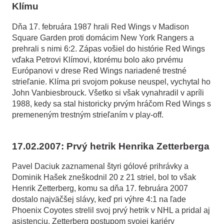
Klímu
Dňa 17. februára 1987 hrali Red Wings v Madison
Square Garden proti domácim New York Rangers a
prehrali s nimi 6:2. Zápas vošiel do histórie Red Wings
vďaka Petrovi Klímovi, ktorému bolo ako prvému
Európanovi v drese Red Wings nariadené trestné
strieľanie. Klíma pri svojom pokuse neuspel, vychytal ho
John Vanbiesbrouck. Všetko si však vynahradil v apríli
1988, kedy sa stal historicky prvým hráčom Red Wings s
premeneným trestným strieľaním v play-off.
17.02.2007: Prvý hetrik Henrika Zetterberga
Pavel Daciuk zaznamenal štyri gólové prihrávky a
Dominik Hašek zneškodnil 20 z 21 striel, bol to však
Henrik Zetterberg, komu sa dňa 17. februára 2007
dostalo najväčšej slávy, keď pri výhre 4:1 na ľade
Phoenix Coyotes strelil svoj prvý hetrik v NHL a pridal aj
asistenciu. Zetterberg postupom svojej kariéry