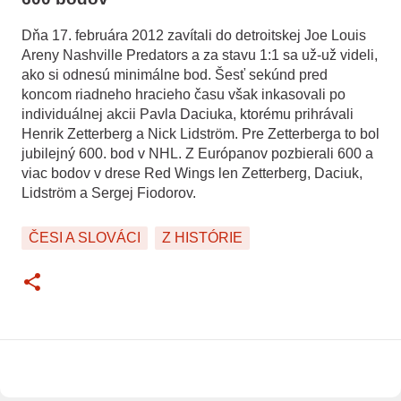
Dňa 17. februára 2012 zavítali do detroitskej Joe Louis
Areny Nashville Predators a za stavu 1:1 sa už-už videli,
ako si odnesú minimálne bod. Šesť sekúnd pred
koncom riadneho hracieho času však inkasovali po
individuálnej akcii Pavla Daciuka, ktorému prihrávali
Henrik Zetterberg a Nick Lidström. Pre Zetterberga to bol
jubilejný 600. bod v NHL. Z Európanov pozbierali 600 a
viac bodov v drese Red Wings len Zetterberg, Daciuk,
Lidström a Sergej Fiodorov.
ČESI A SLOVÁCI
Z HISTÓRIE