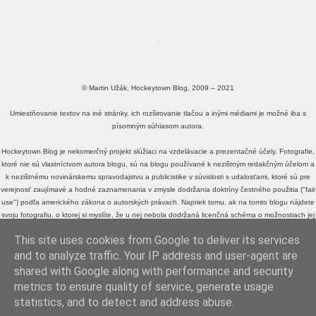
© Martin Užák, Hockeytown Blog, 2009 – 2021
Umiestňovanie textov na iné stránky, ich rozširovanie tlačou a inými médiami je možné iba s
písomným súhlasom autora.
Hockeytown Blog je nekomerčný projekt slúžiaci na vzdelávacie a prezentačné účely. Fotografie,
ktoré nie sú vlastníctvom autora blogu, sú na blogu používané k nezištným redakčným účelom a
k nezištnému novinárskemu spravodajstvu a publicistike v súvislosti s udalosťami, ktoré sú pre
verejnosť zaujímavé a hodné zaznamenania v zmysle dodržania doktríny čestného použitia ("fair
use") podľa amerického zákona o autorských právach. Napriek tomu, ak na tomto blogu nájdete
svoju fotografiu, o ktorej si myslíte, že u nej nebola dodržaná licenčná schéma o možnostiach jej
voľného zdieľania a využívania, alebo fotografiu, o ktorej si myslíte, že je v rozpore s doktrínou
This site uses cookies from Google to deliver its services
čestného použitia ("fair use") podľa amerického zákona o autorských právach, a neželáte si, aby
sa na tomto blogu ďalej zobrazovala,
kontaktujte ma
, prosím.
and to analyze traffic. Your IP address and user-agent are
shared with Google along with performance and security
metrics to ensure quality of service, generate usage
MartinUzak.sk
|
SlovakNHL.sk
statistics, and to detect and address abuse.