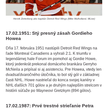
Henrik Zetterberg ako kapitán Detroit Red Wings (Mike Mulholland, MLive)
17.02.1951: Stý presný zásah Gordieho
Howea
Dňa 17. februára 1951 nastúpili Detroit Red Wings na
ľade Montreal Canadiens a vyhrali 2:1. K triumfu v
legendárnej hale Forum im pomohol aj Gordie Howe,
ktorý jedenkrát prekonal domáceho brankára Gerryho
McNeila a pripísal si aj asistenciu. Pre Howea, vtedy len
dvadsaťdvaročného útočníka, to bol stý gól v základnej
časti NHL. Howe nastrieľal do konca svojej kariéry v
NHL ďalších 701 gólov a je druhým najlepším strelcom v
histórii súťaže po Wayneovi Gretzkym (894 gólov).
17.02.1987: Prvé trestné strieľanie Petra