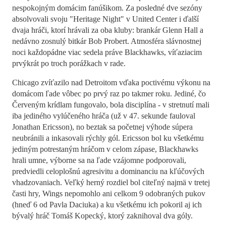
nespokojným domácim fanúšikom. Za posledné dve sezóny
absolvovali svoju "Heritage Night" v United Center i ďalší
dvaja hráči, ktorí hrávali za oba kluby: brankár Glenn Hall a
nedávno zosnulý bitkár Bob Probert. Atmosféra slávnostnej
noci každopádne viac sedela práve Blackhawks, víťaziacim
prvýkrát po troch porážkach v rade.
Chicago zvíťazilo nad Detroitom vďaka poctivému výkonu na
domácom ľade vôbec po prvý raz po takmer roku. Jediné, čo
Červeným krídlam fungovalo, bola disciplína - v stretnutí mali
iba jediného vylúčeného hráča (už v 47. sekunde fauloval
Jonathan Ericsson), no beztak sa početnej výhode súpera
neubránili a inkasovali rýchly gól. Ericsson bol ku všetkému
jediným potrestaným hráčom v celom zápase, Blackhawks
hrali umne, výborne sa na ľade vzájomne podporovali,
predviedli celoplošnú agresivitu a dominanciu na kľúčových
vhadzovaniach. Veľký herný rozdiel bol citeľný najmä v tretej
časti hry, Wings nepomohlo ani celkom 9 odobraných pukov
(hneď 6 od Pavla Daciuka) a ku všetkému ich pokoril aj ich
bývalý hráč Tomáš Kopecký, ktorý zaknihoval dva góly.