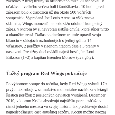
zákrokov z tretej tretiny sa historického míľniku nedočkal. V
očakávaní veľkého večera boli i fanúšikovia - 10 hodín pred
zápasom bolo k dispozícii už iba okolo 500 voľných
vstupeniek. Vypredaná Joe Louis Arena sa však znova
sklamala, Wings momentálne nedokážu odohrať kompletný
zápas, v ktorom by si nevybrali slabšie chvíle, ktoré súper tvrdo
a okamžite trestá. Dallas po dnešnom triumfe upravil svoju
bilanciu v súbojoch rozhodnutých o jediný gól na 14
víťazstiev, 2 porážky v riadnom hracom čase a 3 prehry v
nastavení. Prestížny duel ovládli najmä hosťujúci Loui
Eriksson (1+2) a kapitán Brenden Morrow (dva góly).
Ťažký program Red Wings pokračuje
Po výbornom vstupe do ročníka, kedy Red Wings vyhrali 17 z
prvých 23 súbojov, sa mužstvo momentálne nachádza v letargii
šiestich porážok z posledných deviatich vystúpení. December
2010, v ktorom Krídla absolvujú najväčšiu porciu záťaže v
rámci jedného mesiaca vo svojej histórii, tak predstavuje dosiaľ
najneúspešnejšiu časť aktuálnej sezóny. Kocku možno naozaj