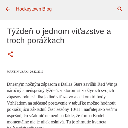
Preskočiť na hlavný obsah
Hockeytown Blog
Týždeň o jednom víťazstve a
troch porážkach
MARTIN UŽÁK
| 20.12.2010
Dnešným nočným zápasom s Dallas Stars zavŕšili Red Wings
náročný a neúspešný týždeň, v ktorom si zo štyroch svojich
zápasov odniesli iba jediné víťazstvo a celkom tri body.
Vzhľadom na súčasné postavenie v tabuľke možno hodnotiť
pokračujúcu základnú časť sezóny 10/11 i naďalej ako veľmi
úspešnú, čo však nič nemení na fakte, že forma Krídel
momentálne nie je nijak oslnivá. Tu je zhrnutie kvarteta