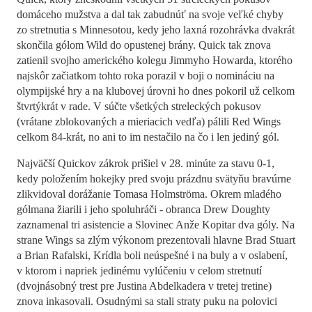
domáceho mužstva a dal tak zabudnúť na svoje veľké chyby
zo stretnutia s Minnesotou, kedy jeho laxná rozohrávka dvakrát
skončila gólom Wild do opustenej brány. Quick tak znova
zatienil svojho amerického kolegu Jimmyho Howarda, ktorého
najskôr začiatkom tohto roka porazil v boji o nomináciu na
olympijské hry a na klubovej úrovni ho dnes pokoril už celkom
štvrtýkrát v rade. V súčte všetkých streleckých pokusov
(vrátane zblokovaných a mieriacich vedľa) pálili Red Wings
celkom 84-krát, no ani to im nestačilo na čo i len jediný gól.
Najväčší Quickov zákrok prišiel v 28. minúte za stavu 0-1,
kedy položením hokejky pred svoju prázdnu svätyňu bravúrne
zlikvidoval dorážanie Tomasa Holmströma. Okrem mladého
gólmana žiarili i jeho spoluhráči - obranca Drew Doughty
zaznamenal tri asistencie a Slovinec Anže Kopitar dva góly. Na
strane Wings sa zlým výkonom prezentovali hlavne Brad Stuart
a Brian Rafalski, Krídla boli neúspešné i na buly a v oslabení,
v ktorom i napriek jedinému vylúčeniu v celom stretnutí
(dvojnásobný trest pre Justina Abdelkadera v tretej tretine)
znova inkasovali. Osudnými sa stali straty puku na polovici