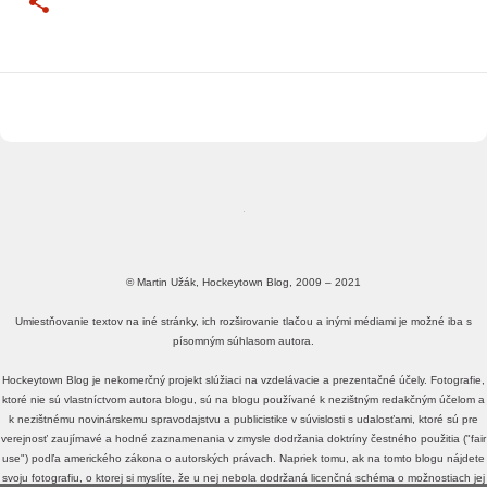
© Martin Užák, Hockeytown Blog, 2009 – 2021
Umiestňovanie textov na iné stránky, ich rozširovanie tlačou a inými médiami je možné iba s
písomným súhlasom autora.
Hockeytown Blog je nekomerčný projekt slúžiaci na vzdelávacie a prezentačné účely. Fotografie,
ktoré nie sú vlastníctvom autora blogu, sú na blogu používané k nezištným redakčným účelom a
k nezištnému novinárskemu spravodajstvu a publicistike v súvislosti s udalosťami, ktoré sú pre
verejnosť zaujímavé a hodné zaznamenania v zmysle dodržania doktríny čestného použitia ("fair
use") podľa amerického zákona o autorských právach. Napriek tomu, ak na tomto blogu nájdete
svoju fotografiu, o ktorej si myslíte, že u nej nebola dodržaná licenčná schéma o možnostiach jej