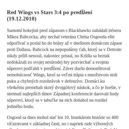
Red Wings vs Stars 3:4 po predĺžení
(19.12.2010)
Samotní hokejisti pred zápasom s Blackhawks nabádali trénera
Mikea Babcocka, aby nechal veterána Chrisa Osgooda ešte
odpočívať a poslal ho do brány až v dnešnom domácom zápase
proti Dallasu. Babcock na nepopulárny ťah, ktorý sa v Detroite
nikdy príliš nenosil, nakoniec pristal, no Krídla sa beztak
nedokázali zo svojej nesúrodej hry pozviechať a svojmu
súperovi podľahli v predĺžení. Záver duelu demonštroval
nemohúcnosť Wings, ktorí sa veľmi trápia s množstvom strát
puku a chybných rozohrávok v defenzíve. Domáci ku
všetkému premrhali skorý dvojgólový náskok, a čo je horšie, v
stretnutí najlepších tímov Západnej konferencie darovali body
súperovi, ktorý sa v tabuľke na nich dotiahol na rozdiel
jediného bodu.
Osgood sa dnes mohol stať len 10. brankárom histórie so 400
víťazstvami v základnej časti, no i napriek rade výborných