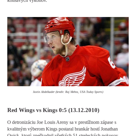
kolísavých výkonov.
Justin Abdelkader (kredit: Raj Mehta, USA Today Sports)
Red Wings vs Kings 0:5 (13.12.2010)
O detronizáciu Joe Louis Areny sa v prestížnom zápase s
kvalitným výberom Kings postaral brankár hostí Jonathan
Quick, ktorý zneškodnil všetkých 51 streleckých pokusov