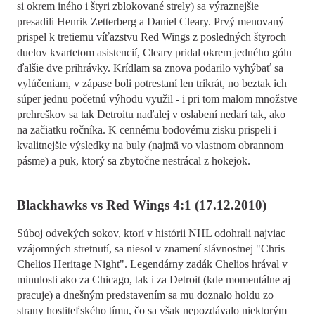
si okrem iného i štyri zblokované strely) sa výraznejšie
presadili Henrik Zetterberg a Daniel Cleary. Prvý menovaný
prispel k tretiemu víťazstvu Red Wings z posledných štyroch
duelov kvartetom asistencií, Cleary pridal okrem jedného gólu
ďalšie dve prihrávky. Krídlam sa znova podarilo vyhýbať sa
vylúčeniam, v zápase boli potrestaní len trikrát, no beztak ich
súper jednu početnú výhodu využil - i pri tom malom množstve
prehreškov sa tak Detroitu naďalej v oslabení nedarí tak, ako
na začiatku ročníka. K cennému bodovému zisku prispeli i
kvalitnejšie výsledky na buly (najmä vo vlastnom obrannom
pásme) a puk, ktorý sa zbytočne nestrácal z hokejok.
Blackhawks vs Red Wings 4:1 (17.12.2010)
Súboj odvekých sokov, ktorí v histórii NHL odohrali najviac
vzájomných stretnutí, sa niesol v znamení slávnostnej "Chris
Chelios Heritage Night". Legendárny zadák Chelios hrával v
minulosti ako za Chicago, tak i za Detroit (kde momentálne aj
pracuje) a dnešným predstavením sa mu doznalo holdu zo
strany hostiteľského tímu, čo sa však nepozdávalo niektorým