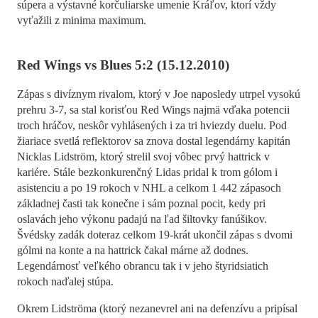
súpera a výstavné korčuliarske umenie Kráľov, ktorí vždy
vyťažili z minima maximum.
Red Wings vs Blues 5:2 (15.12.2010)
Zápas s divíznym rivalom, ktorý v Joe naposledy utrpel vysokú
prehru 3-7, sa stal korisťou Red Wings najmä vďaka potencii
troch hráčov, neskôr vyhlásených i za tri hviezdy duelu. Pod
žiariace svetlá reflektorov sa znova dostal legendárny kapitán
Nicklas Lidström, ktorý strelil svoj vôbec prvý hattrick v
kariére. Stále bezkonkurenčný Lidas pridal k trom gólom i
asistenciu a po 19 rokoch v NHL a celkom 1 442 zápasoch
základnej časti tak konečne i sám poznal pocit, kedy pri
oslavách jeho výkonu padajú na ľad šiltovky fanúšikov.
Švédsky zadák doteraz celkom 19-krát ukončil zápas s dvomi
gólmi na konte a na hattrick čakal márne až dodnes.
Legendárnosť veľkého obrancu tak i v jeho štyridsiatich
rokoch naďalej stúpa.
Okrem Lidströma (ktorý nezanevrel ani na defenzívu a pripísal