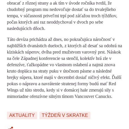
obracať z rôznej strany a ak tím v úvode ročníka tvrdil, že
chudobný program mu nedovoľuje dostať sa do trvalejšieho
tempa, v súčasnosti priveľmi trpí pod záťažou troch týždňov,
počas ktorých ani raz neoddychoval v dvoch po sebe
nasledujúcich dňoch.
Táto devíza prichádza až dnes, no pokračujúca náročnosť v
najbližších dvanástich dueloch, z ktorých až desať sa odohrá na
klziskách súperov, dvíha pred mužstvom varovný prst. Náskok
na čele Západnej konferencie sa stenčil, kolektív hrá zle v
defenzíve, ťažkopádne vo vlastnom oslabení a najmä znova
kruto dopláca na straty puku v útočnom pásme a následné
brejky súpera, ktoré majú v decembri dosiaľ ničivý efekt. Ďalší
pokus o nápravu a navrátenie stratenej formy budú mať Red
Wings už túto stredu, kedy si v domácej hale zmerajú sily s
mimoriadne ofenzívne silným tímom Vancouver Canucks.
AKTUALITY
TÝŽDEŇ V SKRATKE