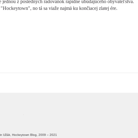
e jednou z posledných radovánok rapídne ubúdajúceho obyvateľstva.
"Hockeytown", no tá sa viaže najmä ku končiacej zlatej ére.
in Užák, Hockeytown Blog, 2009 – 2021