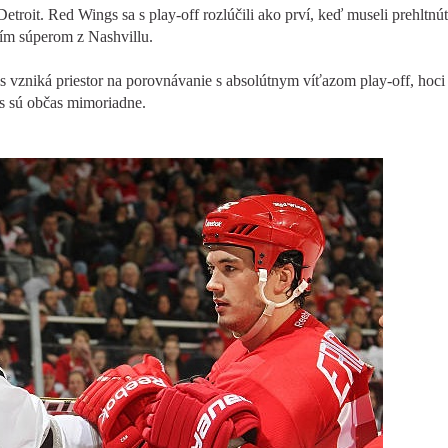
Detroit. Red Wings sa s play-off rozlúčili ako prví, keď museli prehltnú
ším súperom z Nashvillu.
 vzniká priestor na porovnávanie s absolútnym víťazom play-off, hoci 
s sú občas mimoriadne.