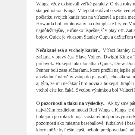
Wings, vždy existovali veľké paralely. O dva roky 
stal jednotkou Kings. V tej dobe dával o sebe vedi
počiatku svojich kariér nos na víťazstvá a patria m
Howarda bol nominovaný na olympijské hry vo Vanco
najdôležitejšie, je ďaleko úspešnejší v play-off. Z
bojov, Quick je víťazom Stanley Cupu a držiteľom 
Nečakané esá a vrcholy kariér
... Víťazi Stanley
zažiaria v pravý čas. Slava Vojnov, Dwight King a T
prídavok. Hokejisti ako Jonathan Quick, Drew Doug
Penner boli zasa súčasťami, ktoré prežili najlepšie
a zvládnuť náročný vstup do play-off, jeho sila sa 
aj tým, že mu nečakaní hrdinovia a hokejisti hrajúci
vrchol ešte len čaká. Svetlou výnimkou bol Valtteri F
O pozornosti a tlaku na výsledky
... Ak by sme pát
najväčším rozdielom medzi Red Wings a Kings je di
hokejom po rokoch boja s ostatnými športovými odve
pozornosti ako miestne baseballové, futbalové i b
ktorý môže byť ešte lepší, nebolo predpovedané ani