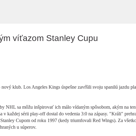
Preskočiť na hlavný obsah
vým víťazom Stanley Cupu
nový klub. Los Angeles Kings úspešne zavŕšili svoju spanilú jazdu pla
kluby NHL sa môžu inšpirovať ich málo vídaným spôsobom, akým na ten
 v každej sérii play-off dostal do vedenia 3:0 na zápasy. "Králi" prehra
za Stanley Cupom od roku 1997 (kedy triumfovali Red Wings). Za všetk
 hraných u súperov.