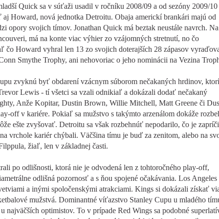
mladší Quick sa v súťaži usadil v ročníku 2008/09 a od sezóny 2009/10
eť aj Howard, nová jednotka Detroitu. Obaja americkí brankári majú od
edzi opory svojich tímov. Jonathan Quick má beztak neustále navrch. Na
uveri, má na konte viac výhier zo vzájomných stretnutí, no čo
atiaľ čo Howard vyhral len 13 zo svojich doterajších 28 zápasov vyraďov
Conn Smythe Trophy, ani nehovoriac o jeho nominácii na Vezina Trop
 Cupu zvyknú byť obdarení vzácnym súborom nečakaných hrdinov, ktor
revor Lewis - tí všetci sa vzali odnikiaľ a dokázali dodať nečakaný
hty, Anže Kopitar, Dustin Brown, Willie Mitchell, Matt Greene či Dus
 play-off v kariére. Pokiaľ sa mužstvo s takýmto arzenálom dokáže rozb
môže ešte zvyšovať. Detroitu sa však rozbehnúť nepodarilo, čo je zapríč
 na vrchole kariér chýbali. Väčšina tímu je buď za zenitom, alebo na sv
ilppula, žiaľ, len v základnej časti.
rali po odlišnosti, ktorá nie je odvodená len z tohtoročného play-off,
ametrálne odlišná pozornosť a s ňou spojené očakávania. Los Angeles 
tviami a inými spoločenskými atrakciami. Kings si dokázali získať vi
asketbalové mužstvá. Dominantné víťazstvo Stanley Cupu u mladého tím
 u najväčších optimistov. To v prípade Red Wings sa podobné superlatí