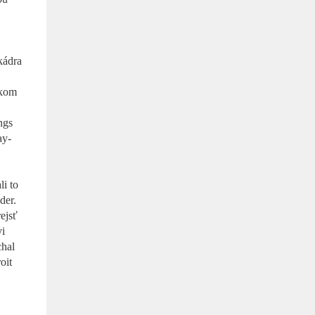
kádra
dkom
ngs
ay-
i to
der.
ejsť
i
chal
oit