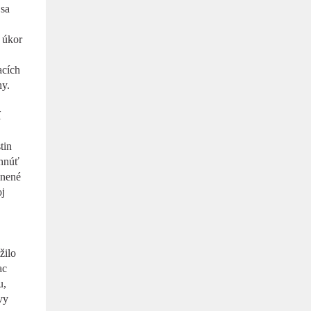
 sa
 úkor
acích
hy.
í
tin
ehnúť
inené
oj
žilo
ac
u,
vy