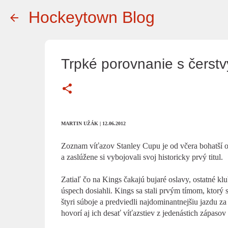
Hockeytown Blog
Trpké porovnanie s čerst
MARTIN UŽÁK | 12.06.2012
Zoznam víťazov Stanley Cupu je od včera bohatší o 
a zaslúžene si vybojovali svoj historicky prvý titul.
Zatiaľ čo na Kings čakajú bujaré oslavy, ostatné 
úspech dosiahli. Kings sa stali prvým tímom, ktorý sa
štyri súboje a predviedli najdominantnejšiu jazdu 
hovorí aj ich desať víťazstiev z jedenástich zápasov