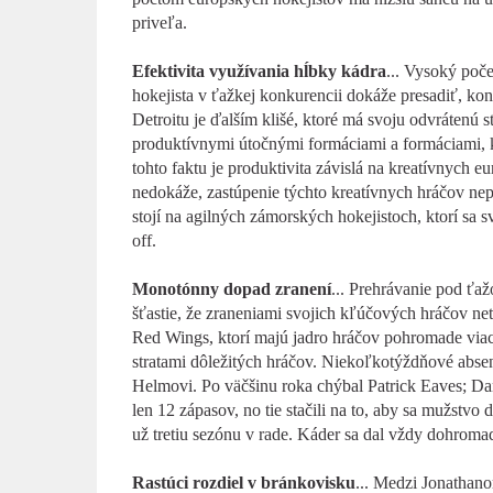
priveľa.
Efektivita využívania hĺbky kádra
... Vysoký poče
hokejista v ťažkej konkurencii dokáže presadiť, kon
Detroitu je ďalším klišé, ktoré má svoju odvrátenú 
produktívnymi útočnými formáciami a formáciami, k
tohto faktu je produktivita závislá na kreatívnych 
nedokáže, zastúpenie týchto kreatívnych hráčov nep
stojí na agilných zámorských hokejistoch, ktorí sa 
off.
Monotónny dopad zranení
... Prehrávanie pod ťa
šťastie, že zraneniami svojich kľúčových hráčov net
Red Wings, ktorí majú jadro hráčov pohromade viac 
stratami dôležitých hráčov. Niekoľkotýždňové abse
Helmovi. Po väčšinu roka chýbal Patrick Eaves; Da
len 12 zápasov, no tie stačili na to, aby sa mužstvo
už tretiu sezónu v rade. Káder sa dal vždy dohromad
Rastúci rozdiel v bránkovisku
... Medzi Jonatha