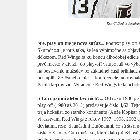
Kyle Clifford vs Jonathan
Nie, play-off nie je nová súťaž
... Podtext play-off
Skutočnosť je totiž taká, že len výnimočne sa objaví
dôkazom. Red Wings sa ku koncu dlhodobej edície trá
prvé miesto v divízii, do play-off vstupovali vo vý
na postavenie mužstiev po základnej časti prihliad
postúpili až z ôsmeho miesta konferencie, no rovnak
Pacifickej divízie. Vyradenie Red Wings teda nebol
S Európanmi alebo bez nich?
... Od roku 1980 pl
play-off (1980 až 2012) predstavuje číslo 4,62. Tejt
traja hokejisti zo starého kontinentu (Anže Kopitar
víťazstvami Red Wings z rokov 1997, 1998, 2002 a 2
deviatimi, resp. dvanástimi Európanmi, čo sú štyri na
získalo Stanley Cup mužstvo, ktoré dalo príležitosť
počtom európskych hokejistov má nižšiu šancu na ú