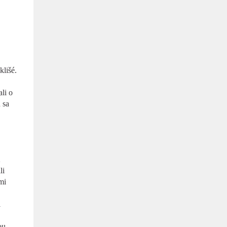
klišé.
li o
 sa
2
li
mi
i
ou