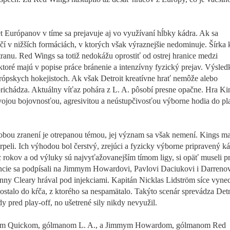
t Európanov v tíme sa prejavuje aj vo využívaní hĺbky kádra. Ak sa
čí v nižších formáciách, v ktorých však výraznejšie nedominuje. Šírka 
stranu. Red Wings sa totiž nedokážu oprostiť od ostrej hranice medzi
toré majú v popise práce bránenie a intenzívny fyzický prejav. Výsle
európskych hokejistoch. Ak však Detroit kreatívne hrať nemôže alebo
richádza. Aktuálny víťaz pohára z L. A. pôsobí presne opačne. Hra Ki
svojou bojovnosťou, agresivitou a neústupčivosťou výborne hodia do pl
žobou zranení je otrepanou témou, jej význam sa však nemení. Kings mal
rpeli. Ich výhodou bol čerstvý, zrejúci a fyzicky výborne pripravený ká
rokov a od výluky sú najvyťažovanejším tímom ligy, si opäť museli pr
ncie sa podpísali na Jimmym Howardovi, Pavlovi Daciukovi i Darrenov
nny Cleary hrával pod injekciami. Kapitán Nicklas Lidström síce vyne
 dostalo do kŕča, z ktorého sa nespamätalo. Takýto scenár sprevádza Detr
y pred play-off, no ušetrené sily nikdy nevyužil.
nom Quickom, gólmanom L. A., a Jimmym Howardom, gólmanom Red