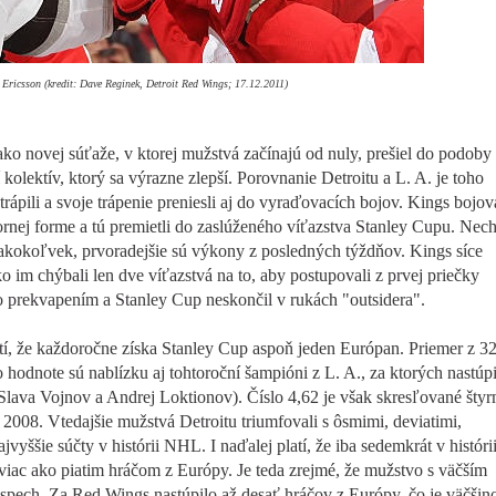
 Ericsson (kredit: Dave Reginek, Detroit Red Wings; 17.12.2011)
 ako novej súťaže, v ktorej mužstvá začínajú od nuly, prešiel do podoby 
 kolektív, ktorý sa výrazne zlepší. Porovnanie Detroitu a L. A. je toho
pili a svoje trápenie preniesli aj do vyraďovacích bojov. Kings bojova
bornej forme a tú premietli do zaslúženého víťazstva Stanley Cupu. Nech
a akokoľvek, prvoradejšie sú výkony z posledných týždňov. Kings síce
o im chýbali len dve víťazstvá na to, aby postupovali z prvej priečky
o prekvapením a Stanley Cup neskončil v rukách "outsidera".
atí, že každoročne získa Stanley Cup aspoň jeden Európan. Priemer z 3
o hodnote sú nablízku aj tohtoroční šampióni z L. A., za ktorých nastúpi
, Slava Vojnov a Andrej Loktionov). Číslo 4,62 je však skresľované štyr
008. Vtedajšie mužstvá Detroitu triumfovali s ôsmimi, deviatimi,
jvyššie súčty v histórii NHL. I naďalej platí, že iba sedemkrát v históri
 viac ako piatim hráčom z Európy. Je teda zrejmé, že mužstvo s väčším
spech. Za Red Wings nastúpilo až desať hráčov z Európy, čo je väčšin