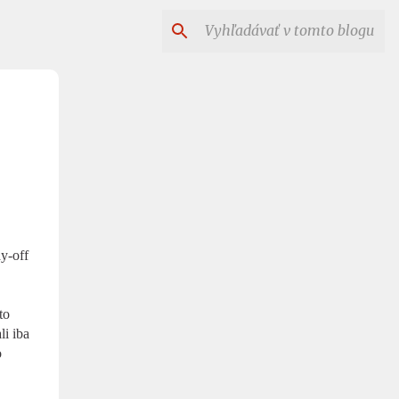
y-off
to
li iba
o