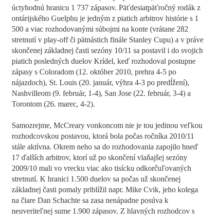
úctyhodnú hranicu 1 737 zápasov. Päťdesiatpäťročný rodák z
ontárijského Guelphu je jedným z piatich arbitrov histórie s 1
500 a viac rozhodovanými súbojmi na konte (vrátane 282
stretnutí v play-off či pätnástich finále Stanley Cupu) a v práve
skončenej základnej časti sezóny 10/11 sa postavil i do svojich
piatich posledných duelov Krídel, keď rozhodoval postupne
zápasy s Coloradom (12. október 2010, prehra 4-5 po
nájazdoch), St. Louis (20. január, výhra 4-3 po predĺžení),
Nashvilleom (9. február, 1-4), San Jose (22. február, 3-4) a
Torontom (26. marec, 4-2).
Samozrejme, McCreary vonkoncom nie je tou jedinou veľkou
rozhodcovskou postavou, ktorá bola počas ročníka 2010/11
stále aktívna. Okrem neho sa do rozhodovania zapojilo hneď
17 ďalších arbitrov, ktorí už po skončení vlaňajšej sezóny
2009/10 mali vo vrecku viac ako tisícku odkorčuľovaných
stretnutí. K hranici 1.500 duelov sa počas už skončenej
základnej časti pomaly priblížil napr. Mike Cvik, jeho kolega
na čiare Dan Schachte sa zasa nenápadne posúva k
neuveriteľnej sume 1.900 zápasov. Z hlavných rozhodcov s