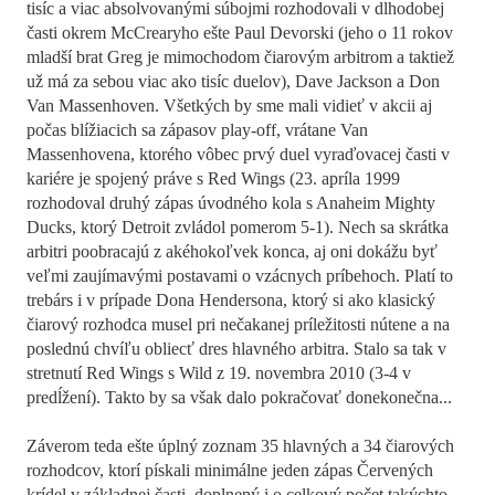
tisíc a viac absolvovanými súbojmi rozhodovali v dlhodobej
časti okrem McCrearyho ešte Paul Devorski (jeho o 11 rokov
mladší brat Greg je mimochodom čiarovým arbitrom a taktiež
už má za sebou viac ako tisíc duelov), Dave Jackson a Don
Van Massenhoven. Všetkých by sme mali vidieť v akcii aj
počas blížiacich sa zápasov play-off, vrátane Van
Massenhovena, ktorého vôbec prvý duel vyraďovacej časti v
kariére je spojený práve s Red Wings (23. apríla 1999
rozhodoval druhý zápas úvodného kola s Anaheim Mighty
Ducks, ktorý Detroit zvládol pomerom 5-1). Nech sa skrátka
arbitri poobracajú z akéhokoľvek konca, aj oni dokážu byť
veľmi zaujímavými postavami o vzácnych príbehoch. Platí to
trebárs i v prípade Dona Hendersona, ktorý si ako klasický
čiarový rozhodca musel pri nečakanej príležitosti nútene a na
poslednú chvíľu obliecť dres hlavného arbitra. Stalo sa tak v
stretnutí Red Wings s Wild z 19. novembra 2010 (3-4 v
predĺžení). Takto by sa však dalo pokračovať donekonečna...
Záverom teda ešte úplný zoznam 35 hlavných a 34 čiarových
rozhodcov, ktorí pískali minimálne jeden zápas Červených
krídel v základnej časti, doplnený i o celkový počet takýchto