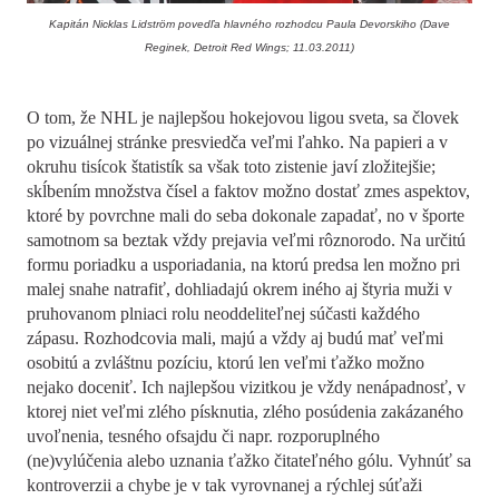
Kapitán Nicklas Lidström povedľa hlavného rozhodcu Paula Devorskiho (Dave
Reginek, Detroit Red Wings; 11.03.2011)
O tom, že NHL je najlepšou hokejovou ligou sveta, sa človek
po vizuálnej stránke presviedča veľmi ľahko. Na papieri a v
okruhu tisícok štatistík sa však toto zistenie javí zložitejšie;
skĺbením množstva čísel a faktov možno dostať zmes aspektov,
ktoré by povrchne mali do seba dokonale zapadať, no v športe
samotnom sa beztak vždy prejavia veľmi rôznorodo. Na určitú
formu poriadku a usporiadania, na ktorú predsa len možno pri
malej snahe natrafiť, dohliadajú okrem iného aj štyria muži v
pruhovanom plniaci rolu neoddeliteľnej súčasti každého
zápasu. Rozhodcovia mali, majú a vždy aj budú mať veľmi
osobitú a zvláštnu pozíciu, ktorú len veľmi ťažko možno
nejako doceniť. Ich najlepšou vizitkou je vždy nenápadnosť, v
ktorej niet veľmi zlého písknutia, zlého posúdenia zakázaného
uvoľnenia, tesného ofsajdu či napr. rozporuplného
(ne)vylúčenia alebo uznania ťažko čitateľného gólu. Vyhnúť sa
kontroverzii a chybe je v tak vyrovnanej a rýchlej súťaži