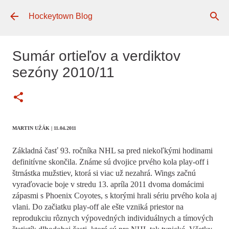
Preskočiť na hlavný obsah
Hockeytown Blog
Sumár ortieľov a verdiktov
sezóny 2010/11
MARTIN UŽÁK
| 11.04.2011
Základná časť 93. ročníka NHL sa pred niekoľkými hodinami
definitívne skončila. Známe sú dvojice prvého kola play-off i
štrnástka mužstiev, ktorá si viac už nezahrá. Wings začnú
vyraďovacie boje v stredu 13. apríla 2011 dvoma domácimi
zápasmi s Phoenix Coyotes, s ktorými hrali sériu prvého kola aj
vlani. Do začiatku play-off ale ešte vzniká priestor na
reprodukciu rôznych výpovedných individuálnych a tímových