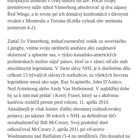
európskym arbitrom v celej histórii súťaže. Počas svojej
premiérovej stáže stihol Vinnerborg absolvovať aj dva zápasy
Red Wings, a to rovno pri ich domácej konfrontácii s dávnymi
rivalmi z Montrealu a Toronta (Krídla vyhrali obe stretnutia
pomerom 4-2).
Zatiaľ čo Vinnerborg, tridsaťosemročný rodák zo severského
Ljungby, vníma svoju ojedinelú anabázu ako zaujímavú
skúsenosť a splnenie sna, v rýdzo kanadsko-amerických
podmienkach možno nájsť pánov, ktorí sa v rámci súťaže stali
absolútnymi legendami. V Sieni slávy NHL je k dnešnému dňu
celkom 15 bývalých slávnych rozhodcov, za všetkých hovoria
legendárne mená ako napr. Ray Scapinello, John D'Amico,
Neil Armstrong alebo Andy Van Hellemond. V najbližšej dobe
by sa k nim mal pridať i Kerry Fraser, ktorý sa s aktívnou
kariérou rozlúčil presne pred rokom, 11. apríla 2010.
Aktuálnejší je však koniec ďalšej ohromnej rozhodcovskej
postavy; po takmer 30 rokoch v NHL sa definitívne lúči
nezabudnuteľný Bill McCreary. Svoj posledný duel
odkoučoval McCreary 2. apríla 2011 pri víťazstve
Washingtonu nad Buffalom (5-4 po predĺžení), čím dosiahol na