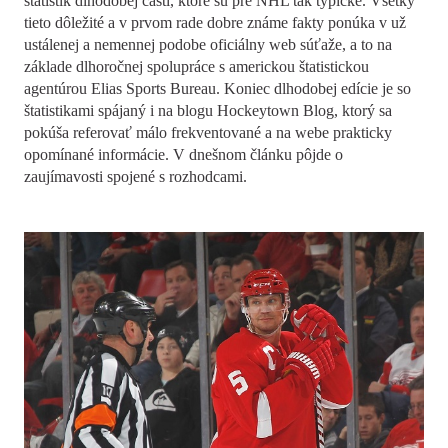
štatistík dlhodobej časti, ktoré sú pre NHL tak typické. Všetky
tieto dôležité a v prvom rade dobre známe fakty ponúka v už
ustálenej a nemennej podobe oficiálny web súťaže, a to na
základe dlhoročnej spolupráce s americkou štatistickou
agentúrou Elias Sports Bureau. Koniec dlhodobej edície je so
štatistikami spájaný i na blogu Hockeytown Blog, ktorý sa
pokúša referovať málo frekventované a na webe prakticky
opomínané informácie. V dnešnom článku pôjde o
zaujímavosti spojené s rozhodcami.