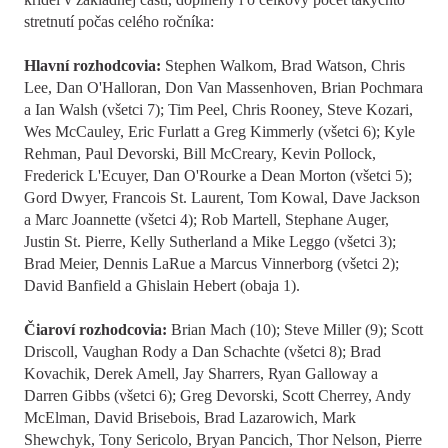
stretnutí počas celého ročníka:
Hlavní rozhodcovia:
Stephen Walkom, Brad Watson, Chris
Lee, Dan O'Halloran, Don Van Massenhoven, Brian Pochmara
a Ian Walsh (všetci 7); Tim Peel, Chris Rooney, Steve Kozari,
Wes McCauley, Eric Furlatt a Greg Kimmerly (všetci 6); Kyle
Rehman, Paul Devorski, Bill McCreary, Kevin Pollock,
Frederick L'Ecuyer, Dan O'Rourke a Dean Morton (všetci 5);
Gord Dwyer, Francois St. Laurent, Tom Kowal, Dave Jackson
a Marc Joannette (všetci 4); Rob Martell, Stephane Auger,
Justin St. Pierre, Kelly Sutherland a Mike Leggo (všetci 3);
Brad Meier, Dennis LaRue a Marcus Vinnerborg (všetci 2);
David Banfield a Ghislain Hebert (obaja 1).
Čiaroví rozhodcovia:
Brian Mach (10); Steve Miller (9); Scott
Driscoll, Vaughan Rody a Dan Schachte (všetci 8); Brad
Kovachik, Derek Amell, Jay Sharrers, Ryan Galloway a
Darren Gibbs (všetci 6); Greg Devorski, Scott Cherrey, Andy
McElman, David Brisebois, Brad Lazarowich, Mark
Shewchyk, Tony Sericolo, Bryan Pancich, Thor Nelson, Pierre