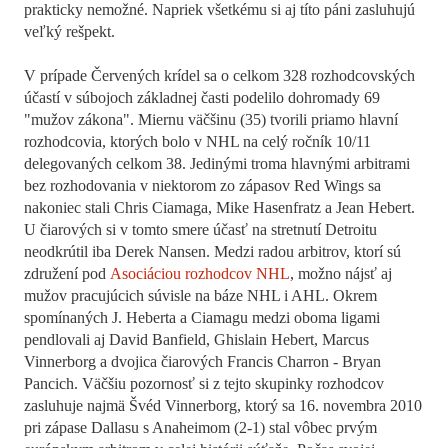
prakticky nemožné. Napriek všetkému si aj títo páni zasluhujú
veľký rešpekt.
V prípade Červených krídel sa o celkom 328 rozhodcovských
účastí v súbojoch základnej časti podelilo dohromady 69
"mužov zákona". Miernu väčšinu (35) tvorili priamo hlavní
rozhodcovia, ktorých bolo v NHL na celý ročník 10/11
delegovaných celkom 38. Jedinými troma hlavnými arbitrami
bez rozhodovania v niektorom zo zápasov Red Wings sa
nakoniec stali Chris Ciamaga, Mike Hasenfratz a Jean Hebert.
U čiarových si v tomto smere účasť na stretnutí Detroitu
neodkrútil iba Derek Nansen. Medzi radou arbitrov, ktorí sú
združení pod
Asociáciou rozhodcov NHL
, možno nájsť aj
mužov pracujúcich súvisle na báze NHL i AHL. Okrem
spomínaných J. Heberta a Ciamagu medzi oboma ligami
pendlovali aj David Banfield, Ghislain Hebert, Marcus
Vinnerborg a dvojica čiarových Francis Charron - Bryan
Pancich. Väčšiu pozornosť si z tejto skupinky rozhodcov
zasluhuje najmä Švéd Vinnerborg, ktorý sa 16. novembra 2010
pri zápase Dallasu s Anaheimom (2-1) stal vôbec prvým