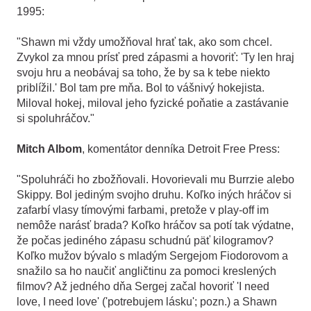
1995:
"Shawn mi vždy umožňoval hrať tak, ako som chcel.
Zvykol za mnou prísť pred zápasmi a hovoriť: 'Ty len hraj
svoju hru a neobávaj sa toho, že by sa k tebe niekto
priblížil.' Bol tam pre mňa. Bol to vášnivý hokejista.
Miloval hokej, miloval jeho fyzické poňatie a zastávanie
si spoluhráčov."
Mitch Albom
, komentátor denníka Detroit Free Press:
"Spoluhráči ho zbožňovali. Hovorievali mu Burrzie alebo
Skippy. Bol jediným svojho druhu. Koľko iných hráčov si
zafarbí vlasy tímovými farbami, pretože v play-off im
nemôže narásť brada? Koľko hráčov sa potí tak výdatne,
že počas jediného zápasu schudnú päť kilogramov?
Koľko mužov bývalo s mladým Sergejom Fiodorovom a
snažilo sa ho naučiť angličtinu za pomoci kreslených
filmov? Až jedného dňa Sergej začal hovoriť 'I need
love, I need love' (
'
potrebujem lásku
'
; pozn.) a Shawn