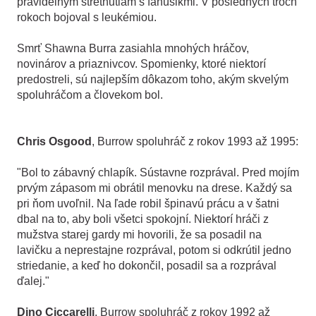
pravidelným stretnutiam s fanúšikmi. V posledných troch
rokoch bojoval s leukémiou.
Smrť Shawna Burra zasiahla mnohých hráčov,
novinárov a priaznivcov. Spomienky, ktoré niektorí
predostreli, sú najlepším dôkazom toho, akým skvelým
spoluhráčom a človekom bol.
Chris Osgood
, Burrow spoluhráč z rokov 1993 až 1995:
"Bol to zábavný chlapík. Sústavne rozprával. Pred mojím
prvým zápasom mi obrátil menovku na drese. Každý sa
pri ňom uvoľnil. Na ľade robil špinavú prácu a v šatni
dbal na to, aby boli všetci spokojní. Niektorí hráči z
mužstva starej gardy mi hovorili, že sa posadil na
lavičku a neprestajne rozprával, potom si odkrútil jedno
striedanie, a keď ho dokončil, posadil sa a rozprával
ďalej."
Dino Ciccarelli
, Burrow spoluhráč z rokov 1992 až