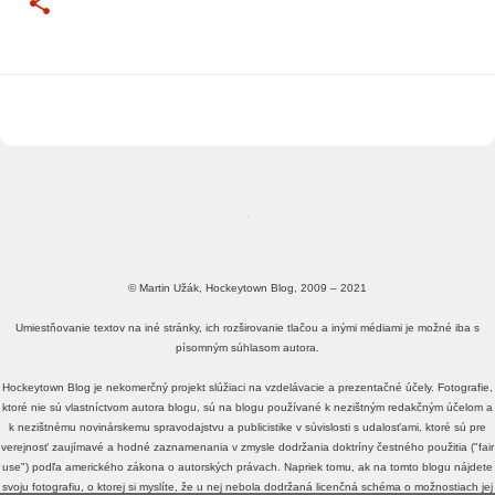
© Martin Užák, Hockeytown Blog, 2009 – 2021
Umiestňovanie textov na iné stránky, ich rozširovanie tlačou a inými médiami je možné iba s
písomným súhlasom autora.
Hockeytown Blog je nekomerčný projekt slúžiaci na vzdelávacie a prezentačné účely. Fotografie,
ktoré nie sú vlastníctvom autora blogu, sú na blogu používané k nezištným redakčným účelom a
k nezištnému novinárskemu spravodajstvu a publicistike v súvislosti s udalosťami, ktoré sú pre
verejnosť zaujímavé a hodné zaznamenania v zmysle dodržania doktríny čestného použitia ("fair
use") podľa amerického zákona o autorských právach. Napriek tomu, ak na tomto blogu nájdete
svoju fotografiu, o ktorej si myslíte, že u nej nebola dodržaná licenčná schéma o možnostiach jej