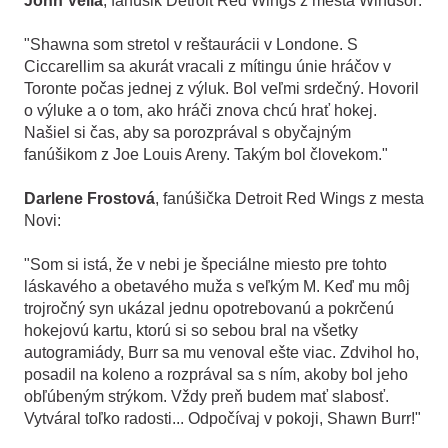
John Vella
, fanúšik Detroit Red Wings z mesta Windsor:
"Shawna som stretol v reštaurácii v Londone. S
Ciccarellim sa akurát vracali z mítingu únie hráčov v
Toronte počas jednej z výluk. Bol veľmi srdečný. Hovoril
o výluke a o tom, ako hráči znova chcú hrať hokej.
Našiel si čas, aby sa porozprával s obyčajným
fanúšikom z Joe Louis Areny. Takým bol človekom."
Darlene Frostová
, fanúšička Detroit Red Wings z mesta
Novi:
"Som si istá, že v nebi je špeciálne miesto pre tohto
láskavého a obetavého muža s veľkým M. Keď mu môj
trojročný syn ukázal jednu opotrebovanú a pokrčenú
hokejovú kartu, ktorú si so sebou bral na všetky
autogramiády, Burr sa mu venoval ešte viac. Zdvihol ho,
posadil na koleno a rozprával sa s ním, akoby bol jeho
obľúbeným strýkom. Vždy preň budem mať slabosť.
Vytváral toľko radosti... Odpočívaj v pokoji, Shawn Burr!"