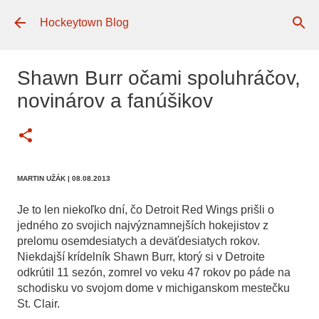
Preskočiť na hlavný obsah
Hockeytown Blog
Shawn Burr očami spoluhráčov,
novinárov a fanúšikov
MARTIN UŽÁK
| 08.08.2013
Je to len niekoľko dní, čo Detroit Red Wings prišli o
jedného zo svojich najvýznamnejších hokejistov z
prelomu osemdesiatych a deväťdesiatych rokov.
Niekdajší krídelník Shawn Burr, ktorý si v Detroite
odkrútil 11 sezón, zomrel vo veku 47 rokov po páde na
schodisku vo svojom dome v michiganskom mestečku
St. Clair.