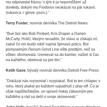
mu odpovedal frázou 's tým ti ja nepomôžem' až
dovtedy, dokým mu Fiodorov neukázal na pár rukavíc
(rukavica = glove; pozn.)."
Terry Foster
, novinár denníka The Detroit News:
"Burr bol ako Bob Probert, Kris Draper a Darren
McCarty. Hráči, ktorým nevadilo, že slávu si získajú iní,
zatiaľ čo oni budú robiť najmä špinavú prácu. Bol
pomyselným členom Grind Line ešte predtým, než sa
vôbec sformovala. Usmieval sa do kamier, našiel si čas
na každého, obetoval sa pre tím."
Keith Gave
, bývalý novinár denníka Detroit Free Press:
"Dokázal nás rozosmiať i rozplakať. Bol to ten chlapec v
rohu, ktorý plakal po každom vypadnutí z play-off. Čo je
však najdôležitejšie, on spravil hokej zábavným pre
každého a rád sa delil o svoje skúsenosti."