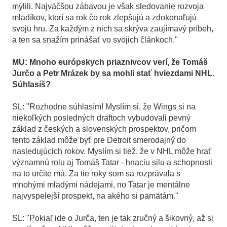
mýlili. Najväčšou zábavou je však sledovanie rozvoja
mladíkov, ktorí sa rok čo rok zlepšujú a zdokonaľujú
svoju hru. Za každým z nich sa skrýva zaujímavý príbeh,
a ten sa snažím prinášať vo svojich článkoch."
MU: Mnoho európskych priaznivcov verí, že Tomáš
Jurčo a Petr Mrázek by sa mohli stať hviezdami NHL.
Súhlasíš?
SL: "Rozhodne súhlasím! Myslím si, že Wings si na
niekoľkých posledných draftoch vybudovali pevný
základ z českých a slovenských prospektov, pričom
tento základ môže byť pre Detroit smerodajný do
nasledujúcich rokov. Myslím si tiež, že v NHL môže hrať
významnú rolu aj Tomáš Tatar - hnaciu silu a schopnosti
na to určite má. Za tie roky som sa rozprávala s
mnohými mladými nádejami, no Tatar je mentálne
najvyspelejší prospekt, na akého si pamätám."
SL: "Pokiaľ ide o Jurča, ten je tak zručný a šikovný, až si