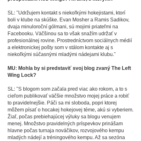
SL: "Udržujem kontakt s niekoľkými hokejistami, ktorí
boli v klube na skúške. Evan Mosher a Ramis Sadikov,
dvaja minuloroční gólmani, sú mojimi priateľmi na
Facebooku. Väčšinou sa to však snažím udržať v
profesionálnej rovine. Prostredníctvom sociálnych médií
a elektronickej pošty som v stálom kontakte aj s
niekoľkými súčasnými mladými nádejami klubu."
MU: Mohla by si predstaviť svoj blog zvaný The Left
Wing Lock?
SL: "S blogom som začala pred viac ako rokom, a to s
cieľom publikovať väčšie množstvo mojej práce a robiť
to pravidelnejšie. Páči sa mi sloboda, popri ktorej
môžem písať o hocakej hokejovej téme, akú si vyberiem.
Žiaľ, počas prebiehajúcej výluky sa blogu venujem
menej. Množstvo pravidelných príspevkov prinášam
hlavne počas turnaja nováčikov, rozvojového kempu
mladých nádejí a tréningového kempu. Až sa sezóna