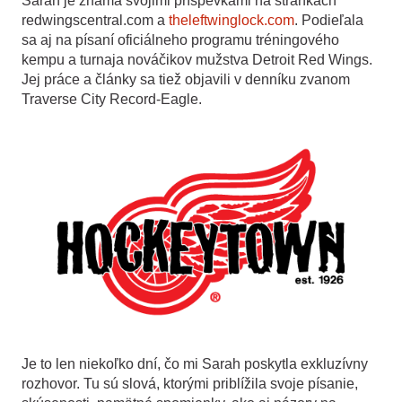
Sarah je známa svojimi príspevkami na stránkach
redwingscentral.com a
theleftwinglock.com
. Podieľala
sa aj na písaní oficiálneho programu tréningového
kempu a turnaja nováčikov mužstva Detroit Red Wings.
Jej práce a články sa tiež objavili v denníku zvanom
Traverse City Record-Eagle.
Je to len niekoľko dní, čo mi Sarah poskytla exkluzívny
rozhovor. Tu sú slová, ktorými priblížila svoje písanie,