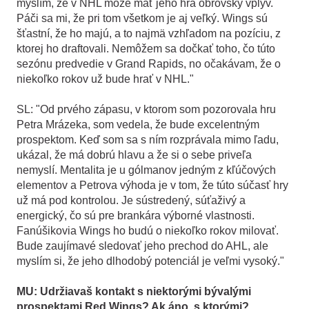
myslím, že v NHL môže mať jeho hra obrovský vplyv.
Páči sa mi, že pri tom všetkom je aj veľký. Wings sú
šťastní, že ho majú, a to najmä vzhľadom na pozíciu, z
ktorej ho draftovali. Nemôžem sa dočkať toho, čo túto
sezónu predvedie v Grand Rapids, no očakávam, že o
niekoľko rokov už bude hrať v NHL."
SL: "Od prvého zápasu, v ktorom som pozorovala hru
Petra Mrázeka, som vedela, že bude excelentným
prospektom. Keď som sa s ním rozprávala mimo ľadu,
ukázal, že má dobrú hlavu a že si o sebe priveľa
nemyslí. Mentalita je u gólmanov jedným z kľúčových
elementov a Petrova výhoda je v tom, že túto súčasť hry
už má pod kontrolou. Je sústredený, súťaživý a
energický, čo sú pre brankára výborné vlastnosti.
Fanúšikovia Wings ho budú o niekoľko rokov milovať.
Bude zaujímavé sledovať jeho prechod do AHL, ale
myslím si, že jeho dlhodobý potenciál je veľmi vysoký."
MU: Udržiavaš kontakt s niektorými bývalými
prospektami Red Wings? Ak áno, s ktorými?