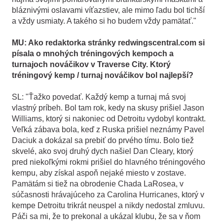
bláznivými oslavami víťazstiev, ale mimo ľadu bol tichší
a vždy usmiaty. A takého si ho budem vždy pamätať."
MU: Ako redaktorka stránky redwingscentral.com si
písala o mnohých tréningových kempoch a
turnajoch nováčikov v Traverse City. Ktorý
tréningový kemp / turnaj nováčikov bol najlepší?
SL: "Ťažko povedať. Každý kemp a turnaj má svoj
vlastný príbeh. Bol tam rok, kedy na skusy prišiel Jason
Williams, ktorý si nakoniec od Detroitu vydobyl kontrakt.
Veľká zábava bola, keď z Ruska prišiel neznámy Pavel
Daciuk a dokázal sa prebiť do prvého tímu. Bolo tiež
skvelé, ako svoj druhý dych našiel Dan Cleary, ktorý
pred niekoľkými rokmi prišiel do hlavného tréningového
kempu, aby získal aspoň nejaké miesto v zostave.
Pamätám si tiež na obrodenie Chada LaRosea, v
súčasnosti hrávajúceho za Carolina Hurricanes, ktorý v
kempe Detroitu trikrát neuspel a nikdy nedostal zmluvu.
Páči sa mi, že to prekonal a ukázal klubu, že sa v ňom