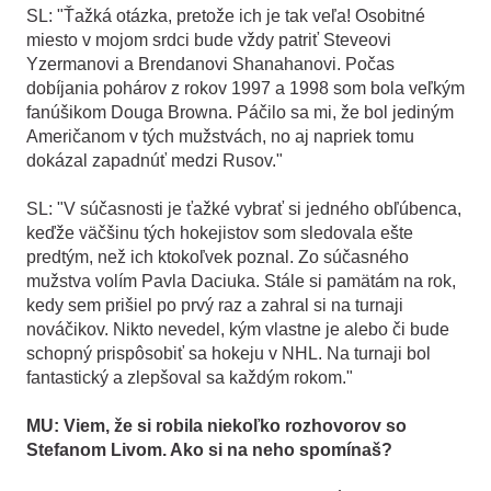
SL: "Ťažká otázka, pretože ich je tak veľa! Osobitné
miesto v mojom srdci bude vždy patriť Steveovi
Yzermanovi a Brendanovi Shanahanovi. Počas
dobíjania pohárov z rokov 1997 a 1998 som bola veľkým
fanúšikom Douga Browna. Páčilo sa mi, že bol jediným
Američanom v tých mužstvách, no aj napriek tomu
dokázal zapadnúť medzi Rusov."
SL: "V súčasnosti je ťažké vybrať si jedného obľúbenca,
keďže väčšinu tých hokejistov som sledovala ešte
predtým, než ich ktokoľvek poznal. Zo súčasného
mužstva volím Pavla Daciuka. Stále si pamätám na rok,
kedy sem prišiel po prvý raz a zahral si na turnaji
nováčikov. Nikto nevedel, kým vlastne je alebo či bude
schopný prispôsobiť sa hokeju v NHL. Na turnaji bol
fantastický a zlepšoval sa každým rokom."
MU: Viem, že si robila niekoľko rozhovorov so
Stefanom Livom. Ako si na neho spomínaš?