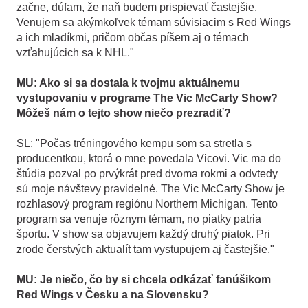
začne, dúfam, že naň budem prispievať častejšie.
Venujem sa akýmkoľvek témam súvisiacim s Red Wings
a ich mladíkmi, pričom občas píšem aj o témach
vzťahujúcich sa k NHL."
MU: Ako si sa dostala k tvojmu aktuálnemu
vystupovaniu v programe The Vic McCarty Show?
Môžeš nám o tejto show niečo prezradiť?
SL: "Počas tréningového kempu som sa stretla s
producentkou, ktorá o mne povedala Vicovi. Vic ma do
štúdia pozval po prvýkrát pred dvoma rokmi a odvtedy
sú moje návštevy pravidelné. The Vic McCarty Show je
rozhlasový program regiónu Northern Michigan. Tento
program sa venuje rôznym témam, no piatky patria
športu. V show sa objavujem každý druhý piatok. Pri
zrode čerstvých aktualít tam vystupujem aj častejšie."
MU: Je niečo, čo by si chcela odkázať fanúšikom
Red Wings v Česku a na Slovensku?