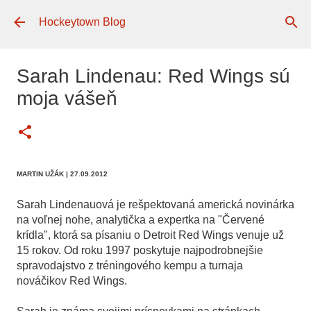
Preskočiť na hlavný obsah
Hockeytown Blog
Sarah Lindenau: Red Wings sú
moja vášeň
MARTIN UŽÁK
| 27.09.2012
Sarah Lindenauová je rešpektovaná americká novinárka
na voľnej nohe, analytička a expertka na "Červené
krídla", ktorá sa písaniu o Detroit Red Wings venuje už
15 rokov. Od roku 1997 poskytuje najpodrobnejšie
spravodajstvo z tréningového kempu a turnaja
nováčikov Red Wings.