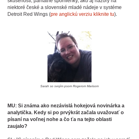
skúsenosti, pamätné spomienky, ako aj názory na
niektoré české a slovenské mladé nádeje v systéme
Detroit Red Wings (
pre anglickú verziu kliknite tu
).
Sarah so svojím psom Rogerom Marisom
MU: Si známa ako nezávislá hokejová novinárka a
analytička. Kedy si po prvýkrát začala uvažovať o
písaní na voľnej nohe a čo ťa na tejto oblasti
zaujalo?