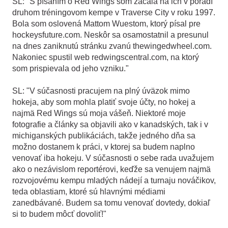
SL: "S písaním o Red Wings som začala na ich v poradí
druhom tréningovom kempe v Traverse City v roku 1997.
Bola som oslovená Mattom Wuestom, ktorý písal pre
hockeysfuture.com. Neskôr sa osamostatnil a presunul
na dnes zaniknutú stránku zvanú thewingedwheel.com.
Nakoniec spustil web redwingscentral.com, na ktorý
som prispievala od jeho vzniku."
SL: "V súčasnosti pracujem na plný úväzok mimo
hokeja, aby som mohla platiť svoje účty, no hokej a
najmä Red Wings sú moja vášeň. Niektoré moje
fotografie a články sa objavili ako v kanadských, tak i v
michiganských publikáciách, takže jedného dňa sa
možno dostanem k práci, v ktorej sa budem naplno
venovať iba hokeju. V súčasnosti o sebe rada uvažujem
ako o nezávislom reportérovi, keďže sa venujem najmä
rozvojovému kempu mladých nádejí a turnaju nováčikov,
teda oblastiam, ktoré sú hlavnými médiami
zanedbávané. Budem sa tomu venovať dovtedy, dokiaľ
si to budem môcť dovoliť!"