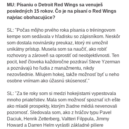
MU: Písaniu o Detroit Red Wings sa venuješ
posledných 15 rokov. Čo je na písaní o Red Wings
najviac obohacujúce?
SL: "Počas môjho prvého roka písania o tréningovom
kempe som sedávala v hľadisku so zápisníkom. Neskôr
som dostala novinársky preukaz, ktorý mi umožnil
unikátny prístup. Musela som sa naučiť, ako robiť
rozhovory a zároveň sa oprostiť od neobjektívnosti. Ten
pocit, keď človeka každoročne pozdraví Steve Yzerman
a poznávajú ho ľudia z manažmentu, nikdy
nezovšednie. Milujem hokej, takže možnosť byť u neho
osobne vnímam ako úžasnú skúsenosť."
SL: "Za tie roky som si medzi hokejistami vypestovala
mnoho priateľstiev. Mala som možnosť spoznať ich ešte
ako mladé prospekty, ktorým žiadne médiá nevenovali
pozornosť. Sledovala som, ako z hráčov typu Pavel
Daciuk, Henrik Zetterberg, Valtteri Filppula, Jimmy
Howard a Darren Helm vyrástli základné piliere