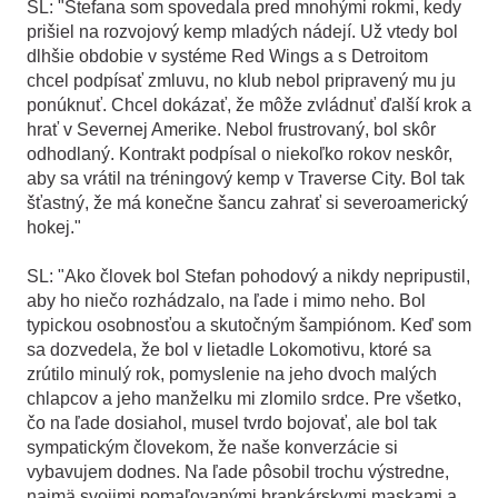
SL: "Stefana som spovedala pred mnohými rokmi, kedy
prišiel na rozvojový kemp mladých nádejí. Už vtedy bol
dlhšie obdobie v systéme Red Wings a s Detroitom
chcel podpísať zmluvu, no klub nebol pripravený mu ju
ponúknuť. Chcel dokázať, že môže zvládnuť ďalší krok a
hrať v Severnej Amerike. Nebol frustrovaný, bol skôr
odhodlaný. Kontrakt podpísal o niekoľko rokov neskôr,
aby sa vrátil na tréningový kemp v Traverse City. Bol tak
šťastný, že má konečne šancu zahrať si severoamerický
hokej."
SL: "Ako človek bol Stefan pohodový a nikdy nepripustil,
aby ho niečo rozhádzalo, na ľade i mimo neho. Bol
typickou osobnosťou a skutočným šampiónom. Keď som
sa dozvedela, že bol v lietadle Lokomotivu, ktoré sa
zrútilo minulý rok, pomyslenie na jeho dvoch malých
chlapcov a jeho manželku mi zlomilo srdce. Pre všetko,
čo na ľade dosiahol, musel tvrdo bojovať, ale bol tak
sympatickým človekom, že naše konverzácie si
vybavujem dodnes. Na ľade pôsobil trochu výstredne,
najmä svojimi pomaľovanými brankárskymi maskami a