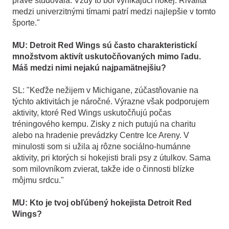
práve študovala. Vždy to bol vynikajúci hokej. Rivalita
medzi univerzitnými tímami patrí medzi najlepšie v tomto
športe."
MU: Detroit Red Wings sú často charakteristickí
množstvom aktivít uskutočňovaných mimo ľadu.
Máš medzi nimi nejakú najpamätnejšiu?
SL: "Keďže nežijem v Michigane, zúčastňovanie na
týchto aktivitách je náročné. Výrazne však podporujem
aktivity, ktoré Red Wings uskutočňujú počas
tréningového kempu. Zisky z nich putujú na charitu
alebo na hradenie prevádzky Centre Ice Areny. V
minulosti som si užila aj rôzne sociálno-humánne
aktivity, pri ktorých si hokejisti brali psy z útulkov. Sama
som milovníkom zvierat, takže ide o činnosti blízke
môjmu srdcu."
MU: Kto je tvoj obľúbený hokejista Detroit Red
Wings?