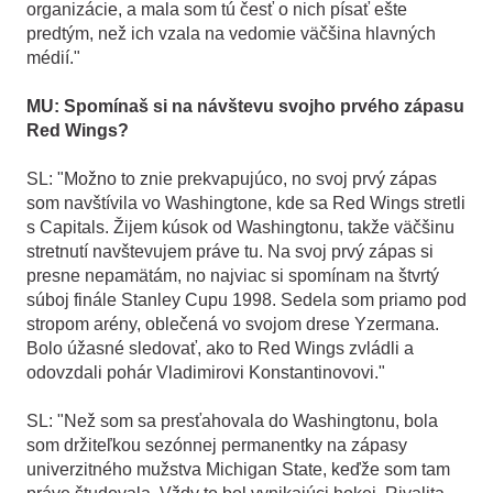
organizácie, a mala som tú česť o nich písať ešte
predtým, než ich vzala na vedomie väčšina hlavných
médií."
MU: Spomínaš si na návštevu svojho prvého zápasu
Red Wings?
SL: "Možno to znie prekvapujúco, no svoj prvý zápas
som navštívila vo Washingtone, kde sa Red Wings stretli
s Capitals. Žijem kúsok od Washingtonu, takže väčšinu
stretnutí navštevujem práve tu. Na svoj prvý zápas si
presne nepamätám, no najviac si spomínam na štvrtý
súboj finále Stanley Cupu 1998. Sedela som priamo pod
stropom arény, oblečená vo svojom drese Yzermana.
Bolo úžasné sledovať, ako to Red Wings zvládli a
odovzdali pohár Vladimirovi Konstantinovovi."
SL: "Než som sa presťahovala do Washingtonu, bola
som držiteľkou sezónnej permanentky na zápasy
univerzitného mužstva Michigan State, keďže som tam