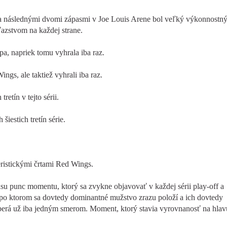
 a následnými dvomi zápasmi v Joe Louis Arene bol veľký výkonnostn
ťazstvom na každej strane.
, napriek tomu vyhrala iba raz.
gs, ale taktiež vyhrali iba raz.
etín v tejto sérii.
šiestich tretín série.
eristickými črtami Red Wings.
asu punc momentu, ktorý sa zvykne objavovať v každej sérii play-off a
u, po ktorom sa dovtedy dominantné mužstvo zrazu položí a ich dovtedy
uberá už iba jedným smerom. Moment, ktorý stavia vyrovnanosť na hlav