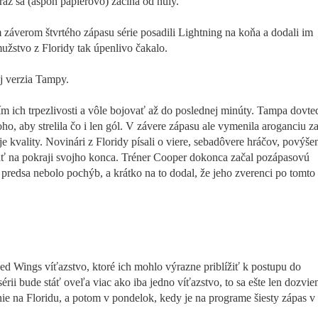
raz sa (aspoň papierovo) začína od nuly.
 záverom štvrtého zápasu série posadili Lightning na koňa a dodali im
užstvo z Floridy tak úpenlivo čakalo.
aj verzia Tampy.
ím ich trpezlivosti a vôle bojovať až do poslednej minúty. Tampa dovte
oho, aby strelila čo i len gól. V závere zápasu ale vymenila aroganciu z
oje kvality. Novinári z Floridy písali o viere, sebadôvere hráčov, povýšen
ť na pokraji svojho konca. Tréner Cooper dokonca začal pozápasovú
 predsa nebolo pochýb, a krátko na to dodal, že jeho zverenci po tomto
Red Wings víťazstvo, ktoré ich mohlo výrazne priblížiť k postupu do
sérii bude stáť oveľa viac ako iba jedno víťazstvo, to sa ešte len dozvi
nie na Floridu, a potom v pondelok, kedy je na programe šiesty zápas v