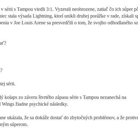
 sérii s Tampou viedli 3:1. Vyzerali neohrozene, zatiaľ čo ich súper p
iec stala výsada Lightning, ktorí unikli druhej porážke v rade, získali s
enia v Joe Louis Arene sa presvedčili o tom, že svojho odhodlaného s
ať?
t?
ej sérii.
alý kolaps zo záveru štvrtého zápasu série s Tampou nezanechá na
Wings žiadne psychické následky.
vane ukázala, že sa dokáže dostať do zbytočných problémov, a že protiv
naným súperom.