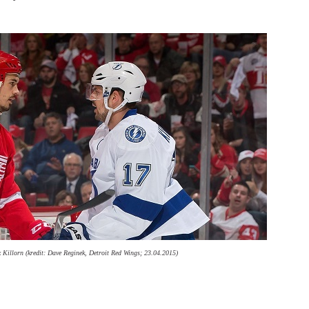
 Killorn (kredit: Dave Reginek, Detroit Red Wings; 23.04.2015)