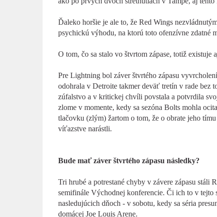
ako po prvých dvoch stretnutiach v Tampe, aj tento 
Ďaleko horšie je ale to, že Red Wings nezvládnutým
psychickú výhodu, na ktorú toto ofenzívne zdatné m
O tom, čo sa stalo vo štvrtom zápase, totiž existuje 
Pre Lightning bol záver štvrtého zápasu vyvrcholen
odohrala v Detroite takmer deväť tretín v rade bez t
zúfalstvo a v kritickej chvíli povstala a potvrdila sv
zlome v momente, kedy sa sezóna Bolts mohla ocita
tlačovku (zlým) žartom o tom, že o obrate jeho tímu
víťazstve narástli.
Bude mať záver štvrtého zápasu následky?
Tri hrubé a potrestané chyby v závere zápasu stáli 
semifinále Východnej konferencie. Či ich to v tejto 
nasledujúcich dňoch - v sobotu, kedy sa séria presu
domácej Joe Louis Arene.