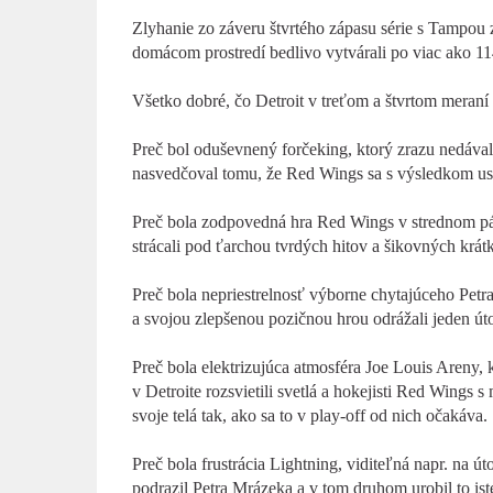
Zlyhanie zo záveru štvrtého zápasu série s Tampou 
domácom prostredí bedlivo vytvárali po viac ako 11
Všetko dobré, čo Detroit v treťom a štvrtom meraní sí
Preč bol oduševnený forčeking, ktorý zrazu nedáv
nasvedčoval tomu, že Red Wings sa s výsledkom usp
Preč bola zodpovedná hra Red Wings v strednom pásm
strácali pod ťarchou tvrdých hitov a šikovných krá
Preč bola nepriestrelnosť výborne chytajúceho Petr
a svojou zlepšenou pozičnou hrou odrážali jeden ú
Preč bola elektrizujúca atmosféra Joe Louis Areny,
v Detroite rozsvietili svetlá a hokejisti Red Wing
svoje telá tak, ako sa to v play-off od nich očakáva.
Preč bola frustrácia Lightning, viditeľná napr. na 
podrazil Petra Mrázeka a v tom druhom urobil to is