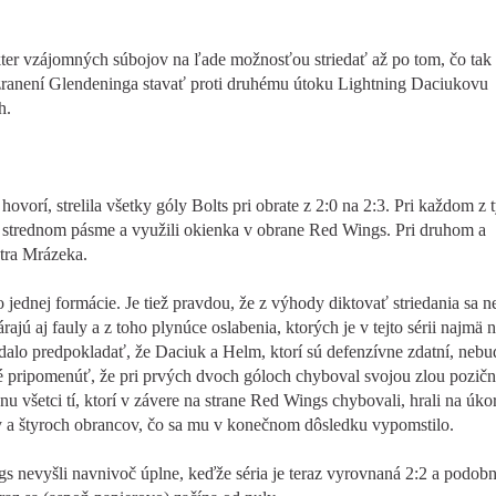
ter vzájomných súbojov na ľade možnosťou striedať až po tom, čo tak
 zranení Glendeninga stavať proti druhému útoku Lightning Daciukovu
h.
ovorí, strelila všetky góly Bolts pri obrate z 2:0 na 2:3. Pri každom z 
ť v strednom pásme a využili okienka v obrane Red Wings. Pri druhom a
tra Mrázeka.
 jednej formácie. Je tiež pravdou, že z výhody diktovať striedania sa n
jú aj fauly a z toho plynúce oslabenia, ktorých je v tejto sérii najmä 
dalo predpokladať, že Daciuk a Helm, ktorí sú defenzívne zdatní, nebu
né pripomenúť, že pri prvých dvoch góloch chyboval svojou zlou pozič
u všetci tí, ktorí v závere na strane Red Wings chybovali, hrali na úko
ky a štyroch obrancov, čo sa mu v konečnom dôsledku vypomstilo.
s nevyšli navnivoč úplne, keďže séria je teraz vyrovnaná 2:2 a podob