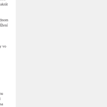
akrát
rednom
ĺžení
by vo
mu
l
sa