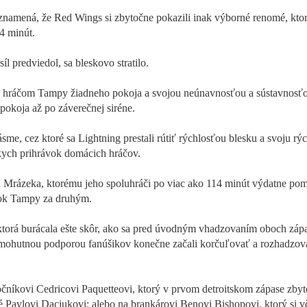
znamená, že Red Wings si zbytočne pokazili inak výborné renomé, ktor
4 minút.
l predviedol, sa bleskovo stratilo.
al hráčom Tampy žiadneho pokoja a svojou neúnavnosťou a sústavnosť
okoja až po záverečnej siréne.
e, cez ktoré sa Lightning prestali rútiť rýchlosťou blesku a svoju rý
tkych prihrávok domácich hráčov.
a Mrázeka, ktorému jeho spoluhráči po viac ako 114 minút výdatne pom
tok Tampy za druhým.
 ktorá burácala ešte skôr, ako sa pred úvodným vhadzovaním oboch záp
s s mohutnou podporou fanúšikov konečne začali korčuľovať a rozhadzov
útočníkovi Cedricovi Paquetteovi, ktorý v prvom detroitskom zápase zby
té Pavlovi Daciukovi; alebo na brankárovi Benovi Bishopovi, ktorý si v