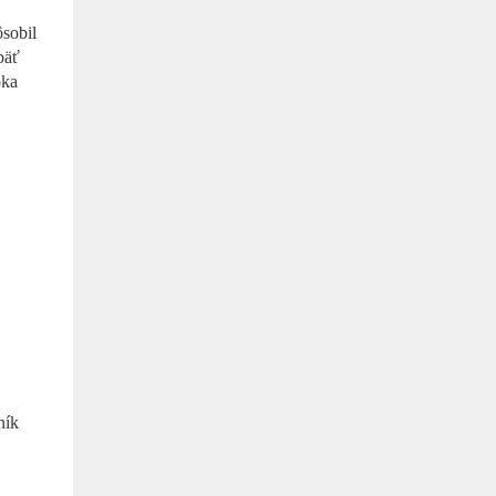
ôsobil
päť
oka
ník