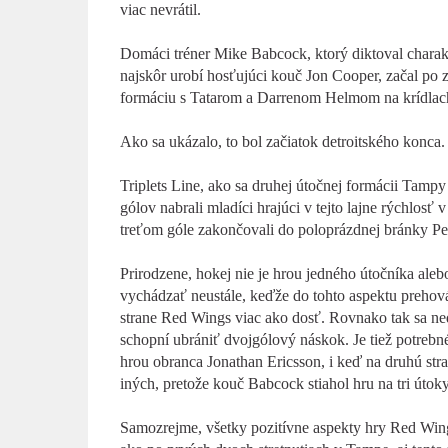
viac nevrátil.
Domáci tréner Mike Babcock, ktorý diktoval charak
najskôr urobí hosťujúci kouč Jon Cooper, začal po
formáciu s Tatarom a Darrenom Helmom na krídlac
Ako sa ukázalo, to bol začiatok detroitského konca.
Triplets Line, ako sa druhej útočnej formácii Tampy h
gólov nabrali mladíci hrajúci v tejto lajne rýchlos
treťom góle zakončovali do poloprázdnej bránky Pe
Prirodzene, hokej nie je hrou jedného útočníka alebo
vychádzať neustále, keďže do tohto aspektu prehovára
strane Red Wings viac ako dosť. Rovnako tak sa ne
schopní ubrániť dvojgólový náskok. Je tiež potreb
hrou obranca Jonathan Ericsson, i keď na druhú stran
iných, pretože kouč Babcock stiahol hru na tri úto
Samozrejme, všetky pozitívne aspekty hry Red Wing