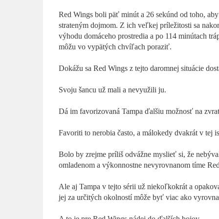
Red Wings boli päť minút a 26 sekúnd od toho, aby v
strateným dojmom. Z ich veľkej príležitosti sa nakon
výhodu domáceho prostredia a po 114 minútach tráp
môžu vo vypätých chvíľach poraziť.
Dokážu sa Red Wings z tejto daromnej situácie dost
Svoju šancu už mali a nevyužili ju.
Dá im favorizovaná Tampa ďalšiu možnosť na zvra
Favoriti to nerobia často, a málokedy dvakrát v tej ist
Bolo by zrejme príliš odvážne myslieť si, že nebýv
omladenom a výkonnostne nevyrovnanom tíme Red 
Ale aj Tampa v tejto sérii už niekoľkokrát a opako
jej za určitých okolností môže byť viac ako vyrov
A to je pre Red Wings nádej do ďalších bojov.