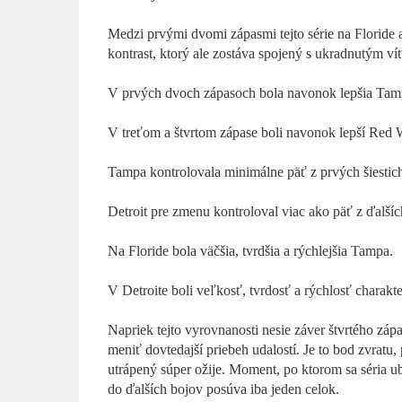
Medzi prvými dvomi zápasmi tejto série na Floride
kontrast, ktorý ale zostáva spojený s ukradnutým ví
V prvých dvoch zápasoch bola navonok lepšia Tampa
V treťom a štvrtom zápase boli navonok lepší Red Win
Tampa kontrolovala minimálne päť z prvých šiestich tr
Detroit pre zmenu kontroloval viac ako päť z ďalších 
Na Floride bola väčšia, tvrdšia a rýchlejšia Tampa.
V Detroite boli veľkosť, tvrdosť a rýchlosť charakt
Napriek tejto vyrovnanosti nesie záver štvrtého záp
meniť dovtedajší priebeh udalostí. Je to bod zvrat
utrápený súper ožije. Moment, po ktorom sa séria 
do ďalších bojov posúva iba jeden celok.