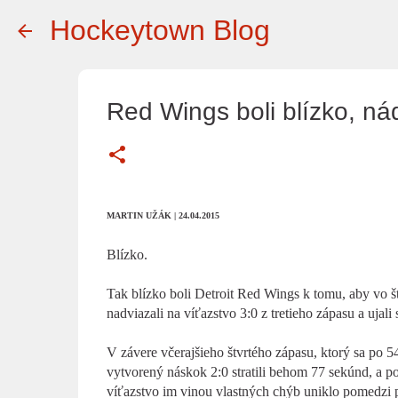
Hockeytown Blog
Red Wings boli blízko, nád
MARTIN UŽÁK | 24.04.2015
Blízko.
Tak blízko boli Detroit Red Wings k tomu, aby vo š
nadviazali na víťazstvo 3:0 z tretieho zápasu a ujali 
V závere včerajšieho štvrtého zápasu, ktorý sa po 
vytvorený náskok 2:0 stratili behom 77 sekúnd, a 
víťazstvo im vinou vlastných chýb uniklo pomedzi p