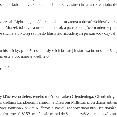
ona krkolomne vrazil plachtiaci puk za vlastný chrbát a okrem toho dv
 prestali Lightning napádať; umožnili im znova naberať rýchlosť v st
torých Mrázek toho veľa urobiť nemohol; a po rozhodujúcom údere v pred
 stíchla a v ktorej sa miesto hlasiviek nabudených priaznivcov ozýval
istorický, pretože ešte nikdy v ich bohatej histórii sa im nestalo, že 
 ešte v 55. minúte viedli 2:0.
yhali?
y kľúčového defenzívneho útočníka Lukea Glendeninga. Glendening
jimi krídlami Landonom Ferrarom a Drewom Millerom proti dominantné
Tyler Johnson - Nikita Kučerov, a svojou zodpovednou hrou ich dokáza
ac frustrovať. V 53. minúte ale musel do šatne na zašívanie a do zápasu 