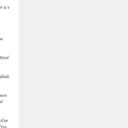
é si v
ou
chlosť
áhali
asov
ať
točne
čera