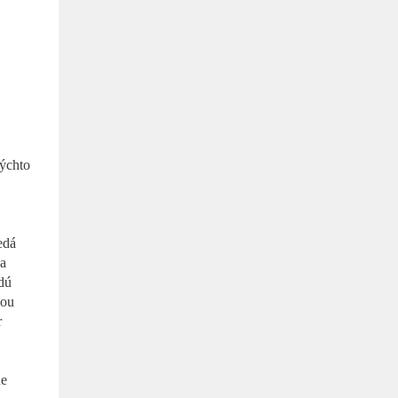
týchto
edá
na
dú
nou
r
ne