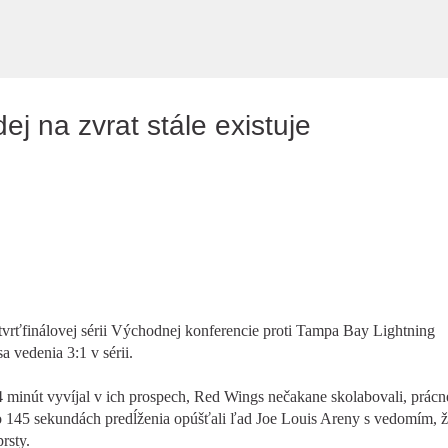
Preskočiť na hlavný obsah
ej na zvrat stále existuje
tvrťfinálovej sérii Východnej konferencie proti Tampa Bay Lightning
sa vedenia 3:1 v sérii.
54 minút vyvíjal v ich prospech, Red Wings nečakane skolabovali, prácn
po 145 sekundách predĺženia opúšťali ľad Joe Louis Areny s vedomím, ž
rsty.