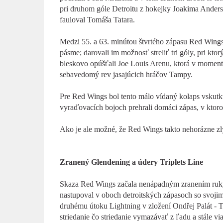
pri druhom góle Detroitu z hokejky Joakima Anderss
fauloval Tomáša Tatara.
Medzi 55. a 63. minútou štvrtého zápasu Red Wings
pásme; darovali im možnosť streliť tri góly, pri k
bleskovo opúšťali Joe Louis Arenu, ktorá v momente
sebavedomý rev jasajúcich hráčov Tampy.
Pre Red Wings bol tento málo vídaný kolaps vskutku h
vyraďovacích bojoch prehrali domáci zápas, v ktorom
Ako je ale možné, že Red Wings takto nehorázne zl
Zranený Glendening a údery Triplets Line
Skaza Red Wings začala nenápadným zranením ruk
nastupoval v oboch detroitských zápasoch so svo
druhému útoku Lightning v zložení Ondřej Palát - 
striedanie čo striedanie vymazávať z ľadu a stále vi