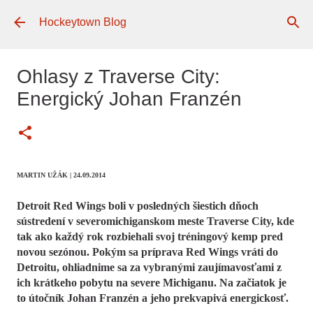
Preskočiť na hlavný obsah
Hockeytown Blog
Ohlasy z Traverse City:
Energický Johan Franzén
MARTIN UŽÁK | 24.09.2014
Detroit Red Wings boli v posledných šiestich dňoch
sústredení v severomichiganskom meste Traverse City, kde
tak ako každý rok rozbiehali svoj tréningový kemp pred
novou sezónou. Pokým sa príprava Red Wings vráti do
Detroitu, ohliadnime sa za vybranými zaujímavosťami z
ich krátkeho pobytu na severe Michiganu. Na začiatok je
to útočník Johan Franzén a jeho prekvapivá energickosť.