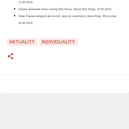
21.09.2014)
Franzen dominated fitness testing (Bill Roose, Detroit Red Wings; 20.09.2014)
Johan Franzen energized and excited, aims for consistency (Ansar Khan, MLive.com;
20.09.2014)
AKTUALITY
INDIVIDUALITY