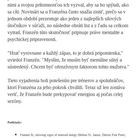
nimi a svojou prítomnosťou ich vyzval, aby sa ho spýtali, ako
sa cíti. Novinári sa u Franzéna často snažia zistiť, prečo sa v
jednom období prezentuje ako jeden z najlepších silových
útočníkov v súťaži, no následne obráti list a z ľadu sa celkom
vytratí. Franzén túto skutočnosť pripisuje práve mentalite a
psychickej pripravenosti.
"Hrať vyrovnane a každý zápas, to je dobrá pripomienka,"
uviedol Franzén. "Myslím, že musím byť mentálne silný a
sústredený. Chcem byť ofenzívnym faktorom tohto mužstva."
Tieto vyjadrenia boli potešením pre trénerov a spoluhráčov,
ktorí Franzéna za jeho pokrok chválili. Teraz už len zostáva
veriť, že Franzén bude prekypovať energiou aj počas celej
sezóny.
Podklady:
Franzen fit, showing signs of renewed energy (Helene St. James, Detroit Free Press;