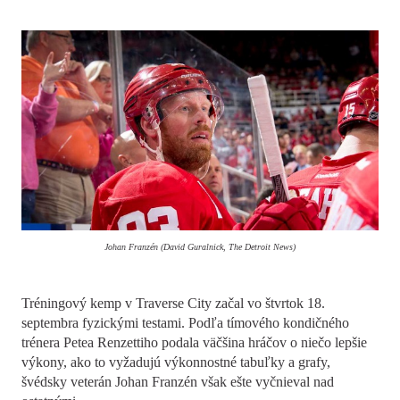
Johan Franzén (David Guralnick, The Detroit News)
Tréningový kemp v Traverse City začal vo štvrtok 18.
septembra fyzickými testami. Podľa tímového kondičného
trénera Petea Renzettiho podala väčšina hráčov o niečo lepšie
výkony, ako to vyžadujú výkonnostné tabuľky a grafy,
švédsky veterán Johan Franzén však ešte vyčnieval nad