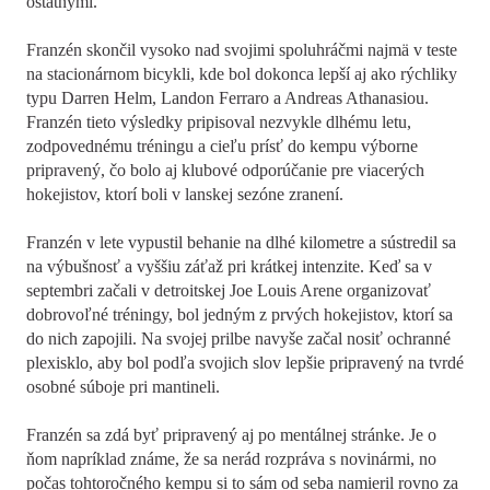
ostatnými.
Franzén skončil vysoko nad svojimi spoluhráčmi najmä v teste
na stacionárnom bicykli, kde bol dokonca lepší aj ako rýchliky
typu Darren Helm, Landon Ferraro a Andreas Athanasiou.
Franzén tieto výsledky pripisoval nezvykle dlhému letu,
zodpovednému tréningu a cieľu prísť do kempu výborne
pripravený, čo bolo aj klubové odporúčanie pre viacerých
hokejistov, ktorí boli v lanskej sezóne zranení.
Franzén v lete vypustil behanie na dlhé kilometre a sústredil sa
na výbušnosť a vyššiu záťaž pri krátkej intenzite. Keď sa v
septembri začali v detroitskej Joe Louis Arene organizovať
dobrovoľné tréningy, bol jedným z prvých hokejistov, ktorí sa
do nich zapojili. Na svojej prilbe navyše začal nosiť ochranné
plexisklo, aby bol podľa svojich slov lepšie pripravený na tvrdé
osobné súboje pri mantineli.
Franzén sa zdá byť pripravený aj po mentálnej stránke. Je o
ňom napríklad známe, že sa nerád rozpráva s novinármi, no
počas tohtoročného kempu si to sám od seba namieril rovno za