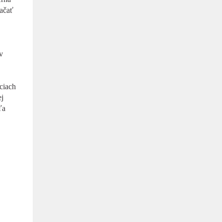
začať
v
ciach
ej
ľa