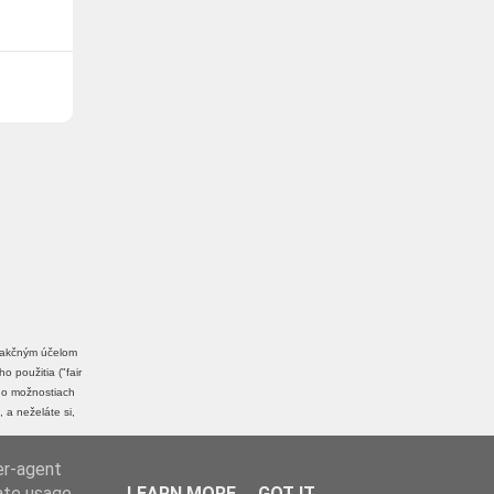
edakčným účelom
 použitia ("fair
a o možnostiach
, a neželáte si,
er-agent
rate usage
LEARN MORE
GOT IT