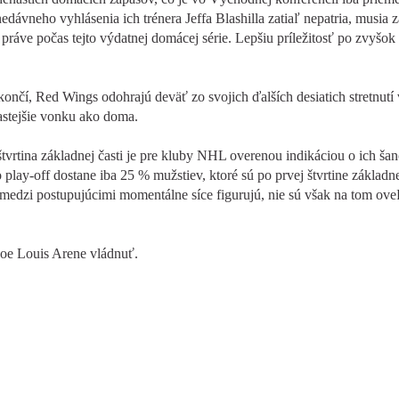
edávneho vyhlásenia ich trénera Jeffa Blashilla zatiaľ nepatria, musia 
ráve počas tejto výdatnej domácej série. Lepšiu príležitosť po zvyšok
ončí, Red Wings odohrajú deväť zo svojich ďalších desiatich stretnutí 
astejšie vonku ako doma.
štvrtina základnej časti je pre kluby NHL overenou indikáciou o ich šan
 play-off dostane iba 25 % mužstiev, ktoré sú po prvej štvrtine základn
edzi postupujúcimi momentálne síce figurujú, nie sú však na tom ove
Joe Louis Arene vládnuť.