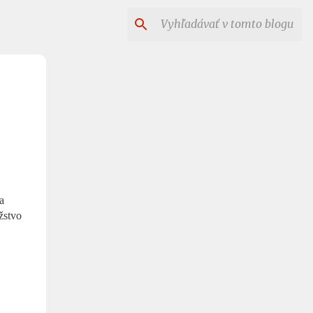
a
žstvo