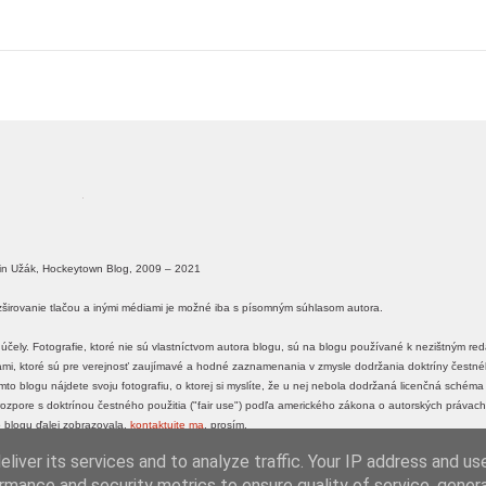
in Užák, Hockeytown Blog, 2009 – 2021
ozširovanie tlačou a inými médiami je možné iba s písomným súhlasom autora.
účely. Fotografie, ktoré nie sú vlastníctvom autora blogu, sú na blogu používané k nezištným r
ťami, ktoré sú pre verejnosť zaujímavé a hodné zaznamenania v zmysle dodržania doktríny čestného
o blogu nájdete svoju fotografiu, o ktorej si myslíte, že u nej nebola dodržaná licenčná schém
 v rozpore s doktrínou čestného použitia ("fair use") podľa amerického zákona o autorských právach
 blogu ďalej zobrazovala,
kontaktujte ma
, prosím.
liver its services and to analyze traffic. Your IP address and us
tinUzak.sk
|
SlovakNHL.sk
rmance and security metrics to ensure quality of service, gene