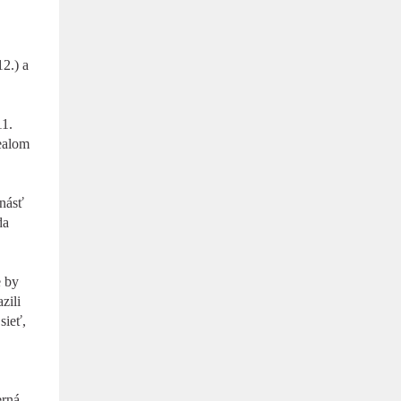
2.) a
11.
ealom
násť
da
e by
zili
sieť,
erná