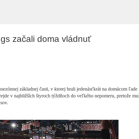
Preskočiť na hlavný obsah
ngs začali doma vládnuť
sezónnej základnej časti, v ktorej hrali jedenásťkrát na domácom ľade 
rejde v najbližších štyroch týždňoch do veľkého nepomeru, pretože mu
sov.