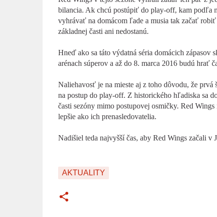
bilancia. Ak chcú postúpiť do play-off, kam podľa n
vyhrávať na domácom ľade a musia tak začať robiť p
základnej časti ani nedostanú.
Hneď ako sa táto výdatná séria domácich zápasov sk
arénach súperov a až do 8. marca 2016 budú hrať č
Naliehavosť je na mieste aj z toho dôvodu, že prvá 
na postup do play-off. Z historického hľadiska sa do
časti sezóny mimo postupovej osmičky. Red Wings m
lepšie ako ich prenasledovatelia.
Nadišiel teda najvyšší čas, aby Red Wings začali v 
AKTUALITY