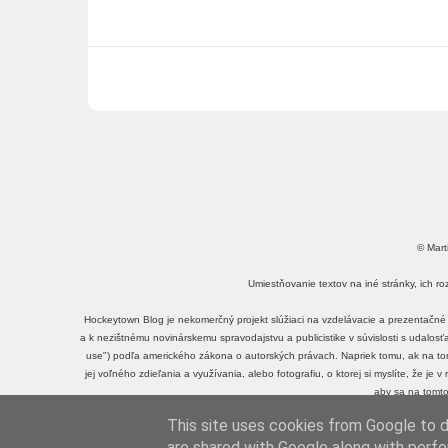
© Mart
Umiestňovanie textov na iné stránky, ich r
Hockeytown Blog je nekomerčný projekt slúžiaci na vzdelávacie a prezentačné 
a k nezištnému novinárskemu spravodajstvu a publicistike v súvislosti s udalos
use") podľa amerického zákona o autorských právach. Napriek tomu, ak na tomt
jej voľného zdieľania a využívania, alebo fotografiu, o ktorej si myslíte, že je
aby sa na tomto
This site uses cookies from Google to de
Mar
are shared with Google along with perfo