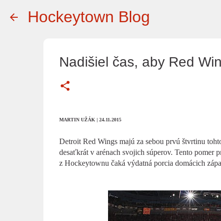
Hockeytown Blog
Nadišiel čas, aby Red Wi
MARTIN UŽÁK | 24.11.2015
Detroit Red Wings majú za sebou prvú štvrtinu tohto
desaťkrát v arénach svojich súperov. Tento pomer p
z Hockeytownu čaká výdatná porcia domácich zápa