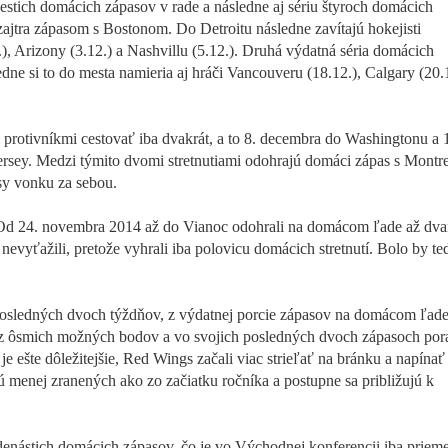
iestich domácich zápasov v rade a následne aj sériu štyroch domácich
ajtra zápasom s Bostonom. Do Detroitu následne zavítajú hokejisti
.), Arizony (3.12.) a Nashvillu (5.12.). Druhá výdatná séria domácich
dne si to do mesta namieria aj hráči Vancouveru (18.12.), Calgary (20.1
protivníkmi cestovať iba dvakrát, a to 8. decembra do Washingtonu a 
rsey. Medzi týmito dvomi stretnutiami odohrajú domáci zápas s Montr
sy vonku za sebou.
. Od 24. novembra 2014 až do Vianoc odohrali na domácom ľade až dva
 nevyťažili, pretože vyhrali iba polovicu domácich stretnutí. Bolo by te
posledných dvoch týždňov, z výdatnej porcie zápasov na domácom ľad
 z ôsmich možných bodov a vo svojich posledných dvoch zápasoch pora
 ešte dôležitejšie, Red Wings začali viac strieľať na bránku a napínať 
ú menej zranených ako zo začiatku ročníka a postupne sa približujú k
edenástich domácich zápasov, čo je vo Východnej konferencii iba priem