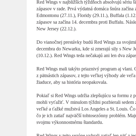
Red Wings v najbližších týždňoch absolvujú sériu š
zápasov v rade. Prvá výdatná domáca šnúra začína z
Edmontonu (27.11.), Floridy (29.11.), Buffala (1.12
zápasov sa začína 14. decembra proti Buffalu. Násle
New Jersey (22.12.).
Do vianočnej prestávky budú Red Wings za svojimi 
decembra do Newarku, kde si zmerajú sily s New Je
(10.12.). Red Wings teda nečakajú ani len dva zápa
Red Wings mali takýto priaznivý program aj vlani
z pätnástich zápasov, z tejto veľkej výhody ale veľa
žiaduce, aby sa história neopakovala.
Pokiaľ si Red Wings udržia zlepšujúcu sa formu z 
mohli vyťažiť. V minulom týždni pozbierali sedem
veľké a ťažké mužstvá Los Angeles a St. Louis. Čo je
čo je ich zatiaľ najväčší tohtosezónny problém. Maj
svojmu výkonnostnému štandardu.
Red Wings v tejto sezóne vyhrali zatiaľ len päť z j