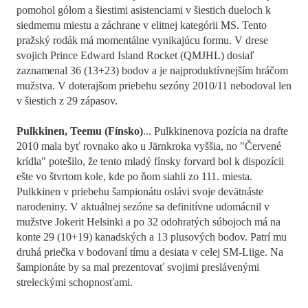
pomohol gólom a šiestimi asistenciami v šiestich dueloch k
siedmemu miestu a záchrane v elitnej kategórii MS. Tento
pražský rodák má momentálne vynikajúcu formu. V drese
svojich Prince Edward Island Rocket (QMJHL) dosiaľ
zaznamenal 36 (13+23) bodov a je najproduktívnejším hráčom
mužstva. V doterajšom priebehu sezóny 2010/11 nebodoval len
v šiestich z 29 zápasov.
Pulkkinen, Teemu (Fínsko)
... Pulkkinenova pozícia na drafte
2010 mala byť rovnako ako u Järnkroka vyššia, no "Červené
krídla" potešilo, že tento mladý fínsky forvard bol k dispozícii
ešte vo štvrtom kole, kde po ňom siahli zo 111. miesta.
Pulkkinen v priebehu šampionátu oslávi svoje devätnáste
narodeniny. V aktuálnej sezóne sa definitívne udomácnil v
mužstve Jokerit Helsinki a po 32 odohratých súbojoch má na
konte 29 (10+19) kanadských a 13 plusových bodov. Patrí mu
druhá priečka v bodovaní tímu a desiata v celej SM-Liige. Na
šampionáte by sa mal prezentovať svojimi preslávenými
streleckými schopnosťami.