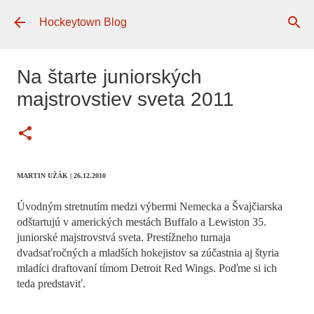
Preskočiť na hlavný obsah
Hockeytown Blog
Na štarte juniorských
majstrovstiev sveta 2011
MARTIN UŽÁK
| 26.12.2010
Úvodným stretnutím medzi výbermi Nemecka a Švajčiarska
odštartujú v amerických mestách Buffalo a Lewiston 35.
juniorské majstrovstvá sveta. Prestížneho turnaja
dvadsaťročných a mladších hokejistov sa zúčastnia aj štyria
mladíci draftovaní tímom Detroit Red Wings. Poďme si ich
teda predstaviť.