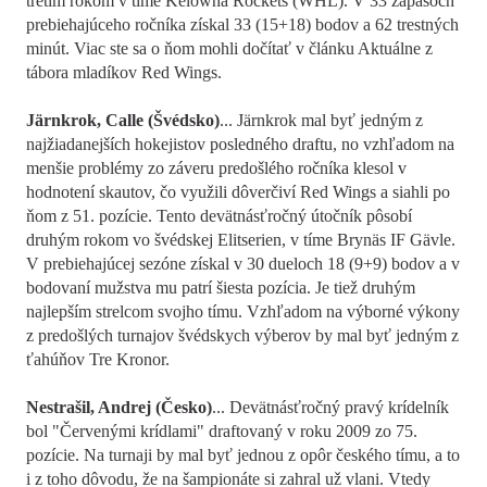
tretím rokom v tíme Kelowna Rockets (WHL). V 33 zápasoch
prebiehajúceho ročníka získal 33 (15+18) bodov a 62 trestných
minút. Viac ste sa o ňom mohli dočítať v článku Aktuálne z
tábora mladíkov Red Wings.
Järnkrok, Calle (Švédsko)
... Järnkrok mal byť jedným z
najžiadanejších hokejistov posledného draftu, no vzhľadom na
menšie problémy zo záveru predošlého ročníka klesol v
hodnotení skautov, čo využili dôverčiví Red Wings a siahli po
ňom z 51. pozície. Tento devätnásťročný útočník pôsobí
druhým rokom vo švédskej Elitserien, v tíme Brynäs IF Gävle.
V prebiehajúcej sezóne získal v 30 dueloch 18 (9+9) bodov a v
bodovaní mužstva mu patrí šiesta pozícia. Je tiež druhým
najlepším strelcom svojho tímu. Vzhľadom na výborné výkony
z predošlých turnajov švédskych výberov by mal byť jedným z
ťahúňov Tre Kronor.
Nestrašil, Andrej (Česko)
... Devätnásťročný pravý krídelník
bol "Červenými krídlami" draftovaný v roku 2009 zo 75.
pozície. Na turnaji by mal byť jednou z opôr českého tímu, a to
i z toho dôvodu, že na šampionáte si zahral už vlani. Vtedy