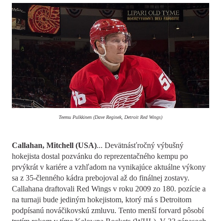
Teemu Pulkkinen (Dave Reginek, Detroit Red Wings)
Callahan, Mitchell (USA)
... Devätnásťročný výbušný
hokejista dostal pozvánku do reprezentačného kempu po
prvýkrát v kariére a vzhľadom na vynikajúce aktuálne výkony
sa z 35-členného kádra prebojoval až do finálnej zostavy.
Callahana draftovali Red Wings v roku 2009 zo 180. pozície a
na turnaji bude jediným hokejistom, ktorý má s Detroitom
podpísanú nováčikovskú zmluvu. Tento menší forvard pôsobí