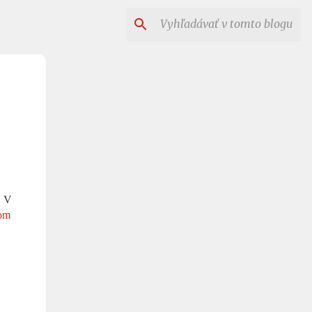
. V
bom