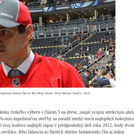
raftovaný klubom Detroit Red Wings (kredit: Bruce Bennett Studios, 2012)
 útoku českého výberu s číslom 5 na drese, zaujal svojou streleckou aktiv
%-nou úspešnosťou streľby sa zaradil medzi troch najlepších hokejisto
 svoj bodovo najlepší zápas v predposledný deň roka 2012, kedy dvo
tyšsko. Jeho bilancia zo šiestich duelov šampionátu číta aj jednu