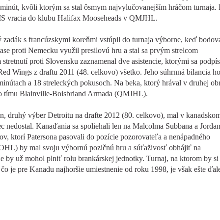
h minút, kvôli ktorým sa stal ôsmym najvylučovanejším hráčom turnaja.
o MS vracia do klubu Halifax Mooseheads v QMJHL.
 zadák s francúzskymi koreňmi vstúpil do turnaja výborne, keď bodova
e proti Nemecku využil presilovú hru a stal sa prvým strelcom
stretnutí proti Slovensku zaznamenal dve asistencie, ktorými sa podpís
Red Wings z draftu 2011 (48. celkovo) všetko. Jeho súhrnná bilancia ho
 minútach a 18 streleckých pokusoch. Na beka, ktorý hrával v druhej ob
do tímu Blainville-Boisbriand Armada (QMJHL).
, druhý výber Detroitu na drafte 2012 (80. celkovo), mal v kanadsko
ec nedostal. Kanaďania sa spoliehali len na Malcolma Subbana a Jorda
ov, ktorí Patersona pasovali do pozície pozorovateľa a nenápadného
 (OHL) by mal svoju výbornú pozičnú hru a súťaživosť obhájiť na
by už mohol plniť rolu brankárskej jednotky. Turnaj, na ktorom by si
, čo je pre Kanadu najhoršie umiestnenie od roku 1998, je však ešte ďal