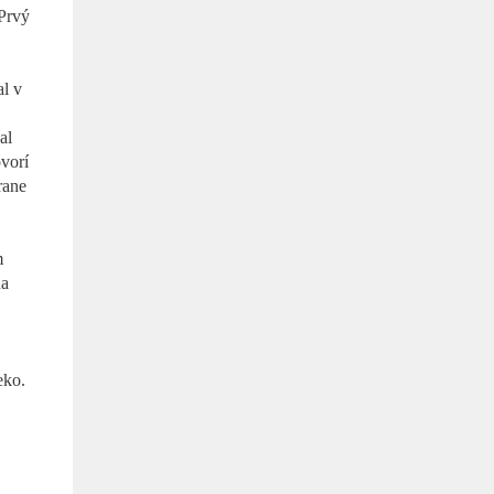
 Prvý
l v
al
vorí
rane
m
na
eko.