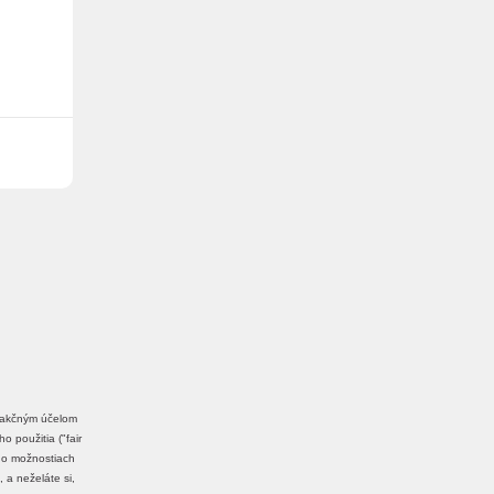
edakčným účelom
 použitia ("fair
a o možnostiach
, a neželáte si,