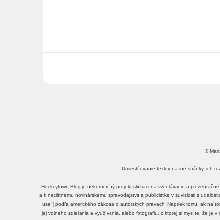
© Mart
Umiestňovanie textov na iné stránky, ich r
Hockeytown Blog je nekomerčný projekt slúžiaci na vzdelávacie a prezentačné 
a k nezištnému novinárskemu spravodajstvu a publicistike v súvislosti s udalos
use") podľa amerického zákona o autorských právach. Napriek tomu, ak na tomt
jej voľného zdieľania a využívania, alebo fotografiu, o ktorej si myslíte, že je