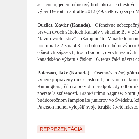
asistenciu, jeden mínusový bod, ako aj 16 trestnýc
výber Detroitu na drafte 2012 (49. celkovo) sa p
Ouellet, Xavier (Kanada)
... Ofenzívne nebezpečný
prvých dvoch súbojoch Kanady v skupine B. V zápas
"Javorových listov" na šampionáte. V nasledujúcom 
pod obrat z 2:3 na 4:3. To bolo od druhého výberu 
o šiestich zápasoch, troch bodoch, dvoch trestných
kanadského výberu s číslom 16, teraz čaká návrat 
Paterson, Jake (Kanada)
... Osemnásťročný gólman
výbere pripravený dres s číslom 1, no šancu nakoni
Binningtona, čím sa potvrdili predpoklady odborník
zberateľa skúseností. Brankár tímu Saginaw Spirit
budúcoročnom šampionáte juniorov vo Švédsku, kde 
Paterson mohol vylepšiť svoje terajšie štvrté miesto
REPREZENTÁCIA