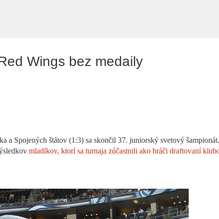
Preskočiť na hlavný obsah
Red Wings bez medaily
a Spojených štátov (1:3) sa skončil 37. juniorský svetový šampionát
výsledkov
mladíkov, ktorí sa turnaja zúčastnili ako hráči draftovaní klu