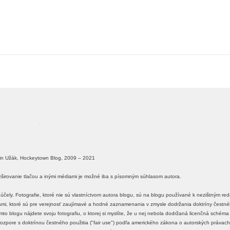
in Užák, Hockeytown Blog, 2009 – 2021
ozširovanie tlačou a inými médiami je možné iba s písomným súhlasom autora.
účely. Fotografie, ktoré nie sú vlastníctvom autora blogu, sú na blogu používané k nezištným r
ťami, ktoré sú pre verejnosť zaujímavé a hodné zaznamenania v zmysle dodržania doktríny čestného
o blogu nájdete svoju fotografiu, o ktorej si myslíte, že u nej nebola dodržaná licenčná schém
 v rozpore s doktrínou čestného použitia ("fair use") podľa amerického zákona o autorských právach