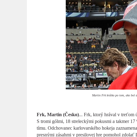
Martin Frk krátko po tom, ako bol d
Frk, Martin (Česko)
... Frk, ktorý hrával v treťom
S tromi gólmi, 18 streleckými pokusmi a takmer 17 
tímu. Odchovanec karlovarského hokeja zaznamenal
presnými zásahmi v presilovej hre pomohol zdolať Lo