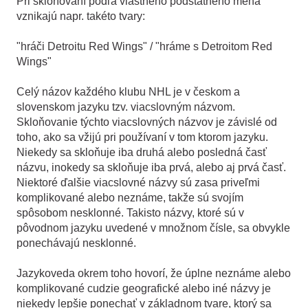
Pri skloňovaní podľa vlastného podstatného mena
vznikajú napr. takéto tvary:
"hráči Detroitu Red Wings" / "hráme s Detroitom Red
Wings"
Celý názov každého klubu NHL je v českom a
slovenskom jazyku tzv. viacslovným názvom.
Skloňovanie týchto viacslovných názvov je závislé od
toho, ako sa vžijú pri používaní v tom ktorom jazyku.
Niekedy sa skloňuje iba druhá alebo posledná časť
názvu, inokedy sa skloňuje iba prvá, alebo aj prvá časť.
Niektoré ďalšie viacslovné názvy sú zasa priveľmi
komplikované alebo neznáme, takže sú svojím
spôsobom nesklonné. Takisto názvy, ktoré sú v
pôvodnom jazyku uvedené v množnom čísle, sa obvykle
ponechávajú nesklonné.
Jazykoveda okrem toho hovorí, že úplne neznáme alebo
komplikované cudzie geografické alebo iné názvy je
niekedy lepšie ponechať v základnom tvare, ktorý sa