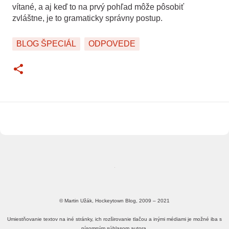
vítané, a aj keď to na prvý pohľad môže pôsobiť
zvláštne, je to gramaticky správny postup.
BLOG ŠPECIÁL
ODPOVEDE
© Martin Užák, Hockeytown Blog, 2009 – 2021
Umiestňovanie textov na iné stránky, ich rozširovanie tlačou a inými médiami je možné iba s
písomným súhlasom autora.