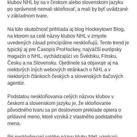
klubov NHL by sa v českom alebo slovenskom jazyku
po správnosti nemali skloňovať, a mali by byť uvádzané
v základnom tvare.
Na túto skutočnosť prihliada aj blog Hockeytown Blog,
na ktorom sa celé názvy klubov NHL v zmysle
uvedených zásad principiálne neskloňujú. Tento trend je
typický aj pre Časopis ProHockey, najväčší európsky
magazín o NHL, vychádzajúci vo Švédsku, Fínsku,
Česku a na Slovensku. Ojedinele sa objavuje aj na
niektorých iných webových stránkach o NHL a v
niektorých článkoch českých a slovenských tlačových
agentúr.
Podstatou neskloňovania celých názvov klubov v
českom a slovenskom jazyku je, že skloňovanie
pôvodného tvaru sa pri doslovnom preklade opiera o
prídavné meno, ktoré vzniká z vlastného podstatného
mena.
Pri neskloňovaní celého názvu klubu NHL vznikajú