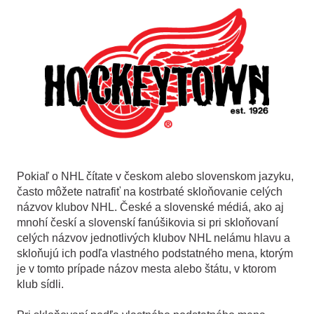
Pokiaľ o NHL čítate v českom alebo slovenskom jazyku,
často môžete natrafiť na kostrbaté skloňovanie celých
názvov klubov NHL. České a slovenské médiá, ako aj
mnohí českí a slovenskí fanúšikovia si pri skloňovaní
celých názvov jednotlivých klubov NHL nelámu hlavu a
skloňujú ich podľa vlastného podstatného mena, ktorým
je v tomto prípade názov mesta alebo štátu, v ktorom
klub sídli.