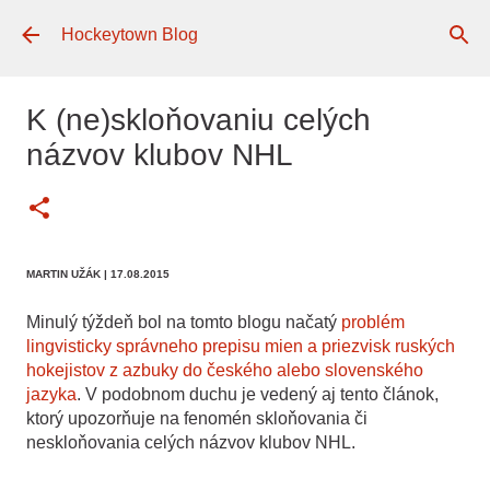
Preskočiť na hlavný obsah
Hockeytown Blog
K (ne)skloňovaniu celých
názvov klubov NHL
MARTIN UŽÁK
| 17.08.2015
Minulý týždeň bol na tomto blogu načatý
problém
lingvisticky správneho prepisu mien a priezvisk ruských
hokejistov z azbuky do českého alebo slovenského
jazyka
. V podobnom duchu je vedený aj tento článok,
ktorý upozorňuje na fenomén skloňovania či
neskloňovania celých názvov klubov NHL.