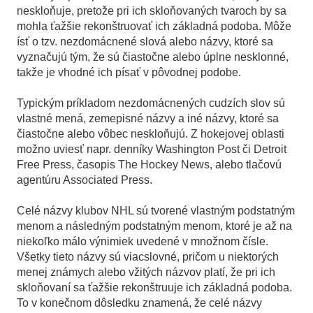
neskloňuje, pretože pri ich skloňovaných tvaroch by sa
mohla ťažšie rekonštruovať ich základná podoba. Môže
ísť o tzv. nezdomácnené slová alebo názvy, ktoré sa
vyznačujú tým, že sú čiastočne alebo úplne nesklonné,
takže je vhodné ich písať v pôvodnej podobe.
Typickým príkladom nezdomácnených cudzích slov sú
vlastné mená, zemepisné názvy a iné názvy, ktoré sa
čiastočne alebo vôbec neskloňujú. Z hokejovej oblasti
možno uviesť napr. denníky Washington Post či Detroit
Free Press, časopis The Hockey News, alebo tlačovú
agentúru Associated Press.
Celé názvy klubov NHL sú tvorené vlastným podstatným
menom a následným podstatným menom, ktoré je až na
niekoľko málo výnimiek uvedené v množnom čísle.
Všetky tieto názvy sú viacslovné, pričom u niektorých
menej známych alebo vžitých názvov platí, že pri ich
skloňovaní sa ťažšie rekonštruuje ich základná podoba.
To v konečnom dôsledku znamená, že celé názvy