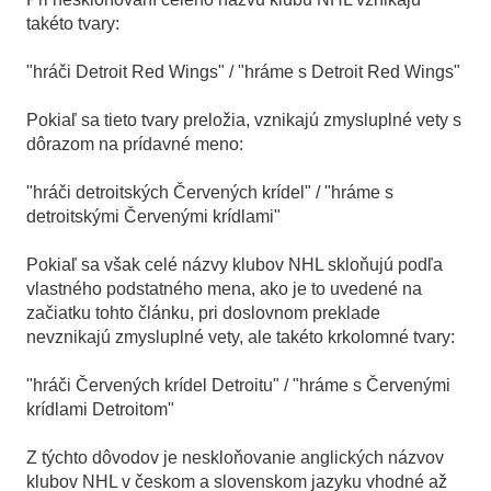
takéto tvary:
"hráči Detroit Red Wings" / "hráme s Detroit Red Wings"
Pokiaľ sa tieto tvary preložia, vznikajú zmysluplné vety s
dôrazom na prídavné meno:
"hráči detroitských Červených krídel" / "hráme s
detroitskými Červenými krídlami"
Pokiaľ sa však celé názvy klubov NHL skloňujú podľa
vlastného podstatného mena, ako je to uvedené na
začiatku tohto článku, pri doslovnom preklade
nevznikajú zmysluplné vety, ale takéto krkolomné tvary:
"hráči Červených krídel Detroitu" / "hráme s Červenými
krídlami Detroitom"
Z týchto dôvodov je neskloňovanie anglických názvov
klubov NHL v českom a slovenskom jazyku vhodné až