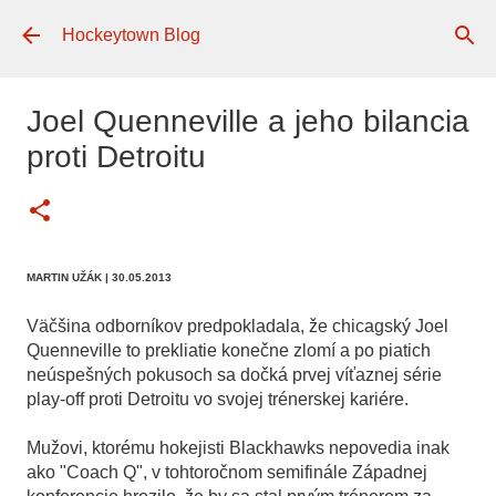
Preskočiť na hlavný obsah
Hockeytown Blog
Joel Quenneville a jeho bilancia
proti Detroitu
MARTIN UŽÁK
| 30.05.2013
Väčšina odborníkov predpokladala, že chicagský Joel
Quenneville to prekliatie konečne zlomí a po piatich
neúspešných pokusoch sa dočká prvej víťaznej série
play-off proti Detroitu vo svojej trénerskej kariére.
Mužovi, ktorému hokejisti Blackhawks nepovedia inak
ako "Coach Q", v tohtoročnom semifinále Západnej