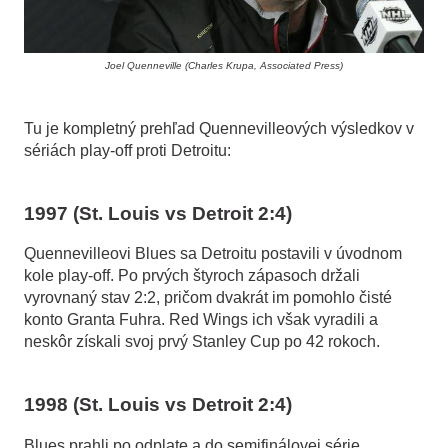
Joel Quenneville (Charles Krupa, Associated Press)
Tu je kompletný prehľad Quennevilleových výsledkov v
sériách play-off proti Detroitu:
1997 (St. Louis vs Detroit 2:4)
Quennevilleovi Blues sa Detroitu postavili v úvodnom
kole play-off. Po prvých štyroch zápasoch držali
vyrovnaný stav 2:2, pričom dvakrát im pomohlo čisté
konto Granta Fuhra. Red Wings ich však vyradili a
neskôr získali svoj prvý Stanley Cup po 42 rokoch.
1998 (St. Louis vs Detroit 2:4)
Blues prahli po odplate a do semifinálovej série