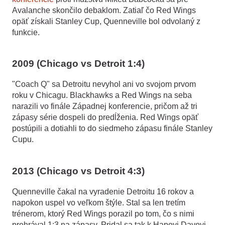
Avalanche skončilo debaklom. Zatiaľ čo Red Wings
opäť získali Stanley Cup, Quenneville bol odvolaný z
funkcie.
2009 (Chicago vs Detroit 1:4)
"Coach Q" sa Detroitu nevyhol ani vo svojom prvom
roku v Chicagu. Blackhawks a Red Wings na seba
narazili vo finále Západnej konferencie, pričom až tri
zápasy série dospeli do predĺženia. Red Wings opäť
postúpili a dotiahli to do siedmeho zápasu finále Stanley
Cupu.
2013 (Chicago vs Detroit 4:3)
Quenneville čakal na vyradenie Detroitu 16 rokov a
napokon uspel vo veľkom štýle. Stal sa len tretím
trénerom, ktorý Red Wings porazil po tom, čo s nimi
prehrával 1:3 na zápasy. Pridal sa tak k Hapovi Dayovi