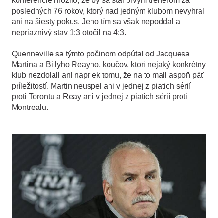
konferencie hrozilo, že by sa stal prvým trénerom za
posledných 76 rokov, ktorý nad jedným klubom nevyhral
ani na šiesty pokus. Jeho tím sa však nepoddal a
nepriaznivý stav 1:3 otočil na 4:3.
Quenneville sa týmto počinom odpútal od Jacquesa
Martina a Billyho Reayho, koučov, ktorí nejaký konkrétny
klub nezdolali ani napriek tomu, že na to mali aspoň päť
príležitostí. Martin neuspel ani v jednej z piatich sérií
proti Torontu a Reay ani v jednej z piatich sérií proti
Montrealu.