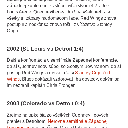
Západnej konferencie vstúpili víťazstvom 4:2 v Joe
Louis Arene. Quennevilleova družina však prehrala
všetky tri zápasy na domácom ľade. Red Wings znova
postúpili a neskôr sa znova tešili z víťazstva Stanley
Cupu.
2002 (St. Louis vs Detroit 1:4)
Ďalšia konfrontácia v semifinále Západnej konferencie,
ďalší Quennevilleov súboj so Scottym Bowmanom, ďalší
postup Red Wings a neskôr ďalší
Stanley Cup Red
Wings
. Blues dokázali vzdorovať iba dovtedy, dokým sa
im nezranil kapitán Chris Pronger.
2008 (Colorado vs Detroit 0:4)
Zrejme najtrpkejšia zo všetkých Quennevilleových
prehier s Detroitom.
Nerovné semifinále Západnej
konferencie
proti mužstvu Mikea Babcocka sa pre