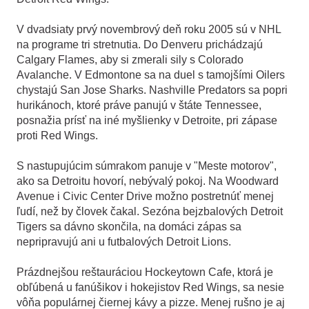
V dvadsiaty prvý novembrový deň roku 2005 sú v NHL
na programe tri stretnutia. Do Denveru prichádzajú
Calgary Flames, aby si zmerali sily s Colorado
Avalanche. V Edmontone sa na duel s tamojšími Oilers
chystajú San Jose Sharks. Nashville Predators sa popri
hurikánoch, ktoré práve panujú v štáte Tennessee,
posnažia prísť na iné myšlienky v Detroite, pri zápase
proti Red Wings.
S nastupujúcim súmrakom panuje v "Meste motorov",
ako sa Detroitu hovorí, nebývalý pokoj. Na Woodward
Avenue i Civic Center Drive možno postretnúť menej
ľudí, než by človek čakal. Sezóna bejzbalových Detroit
Tigers sa dávno skončila, na domáci zápas sa
nepripravujú ani u futbalových Detroit Lions.
Prázdnejšou reštauráciou Hockeytown Cafe, ktorá je
obľúbená u fanúšikov i hokejistov Red Wings, sa nesie
vôňa populárnej čiernej kávy a pizze. Menej rušno je aj