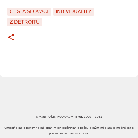
ČESI A SLOVÁCI
INDIVIDUALITY
Z DETROITU
© Martin Užák, Hockeytown Blog, 2009 – 2021
Umiestňovanie textov na iné stránky, ich rozširovanie tlačou a inými médiami je možné iba s
písomným súhlasom autora.