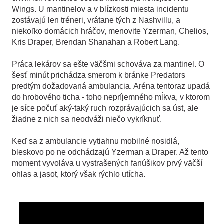
Wings. U mantinelov a v blízkosti miesta incidentu
zostávajú len tréneri, vrátane tých z Nashvillu, a
niekoľko domácich hráčov, menovite Yzerman, Chelios,
Kris Draper, Brendan Shanahan a Robert Lang.
Práca lekárov sa ešte väčšmi schováva za mantinel. O
šesť minút prichádza smerom k bránke Predators
predtým dožadovaná ambulancia. Aréna tentoraz upadá
do hrobového ticha - toho nepríjemného mĺkva, v ktorom
je síce počuť aký-taký ruch rozprávajúcich sa úst, ale
žiadne z nich sa neodváži niečo vykríknuť.
Keď sa z ambulancie vytiahnu mobilné nosidlá,
bleskovo po ne odchádzajú Yzerman a Draper. Až tento
moment vyvoláva u vystrašených fanúšikov prvý väčší
ohlas a jasot, ktorý však rýchlo utícha.