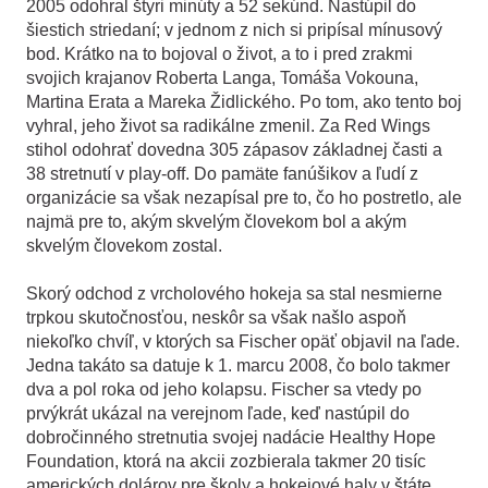
2005 odohral štyri minúty a 52 sekúnd. Nastúpil do
šiestich striedaní; v jednom z nich si pripísal mínusový
bod. Krátko na to bojoval o život, a to i pred zrakmi
svojich krajanov Roberta Langa, Tomáša Vokouna,
Martina Erata a Mareka Židlického. Po tom, ako tento boj
vyhral, jeho život sa radikálne zmenil. Za Red Wings
stihol odohrať dovedna 305 zápasov základnej časti a
38 stretnutí v play-off. Do pamäte fanúšikov a ľudí z
organizácie sa však nezapísal pre to, čo ho postretlo, ale
najmä pre to, akým skvelým človekom bol a akým
skvelým človekom zostal.
Skorý odchod z vrcholového hokeja sa stal nesmierne
trpkou skutočnosťou, neskôr sa však našlo aspoň
niekoľko chvíľ, v ktorých sa Fischer opäť objavil na ľade.
Jedna takáto sa datuje k 1. marcu 2008, čo bolo takmer
dva a pol roka od jeho kolapsu. Fischer sa vtedy po
prvýkrát ukázal na verejnom ľade, keď nastúpil do
dobročinného stretnutia svojej nadácie Healthy Hope
Foundation, ktorá na akcii zozbierala takmer 20 tisíc
amerických dolárov pre školy a hokejové haly v štáte