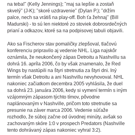
na teba!" (Kelly Jennings); "maj sa lepšie a zostaň
skvelý" (J-K); "skoré uzdravenie" (Dylan P.); "držím
palce, nech sa vrátiš na play-off. Boh ťa žehnaj" (Bill
Madurski) - to sú len niektoré zo stoviek dobrosrdečných
prianí a odkazov, ktoré sa na podpisovej tabuli objavili.
Ako sa Fischerov stav pomaličky zlepšoval, tlačovú
konferenciu pripravilo aj vedenie NHL. Liga najskôr
oznámila, že neukončený zápas Detroitu a Nashvillu sa
dohrá 16. apríla 2006, čo by však znamenalo, že Red
Wings by nastúpili na štyri stretnutia za štyri dni. Iný
termín však Detroitu a ani Nashvillu nevyhovoval. NHL
nakoniec začiatkom decembra 2005 vyhlásila, že duel
sa dohrá 23. januára 2006, kedy si vymení termín s iným
vzájomným zápasom týchto tímov, pôvodne
naplánovaným v Nashville, pričom toto stretnutie sa
presunie na záver marca 2006. Vedenie súťaže
rozhodlo, že súboj začne od úvodnej minúty, avšak so
zachovaným skóre 1:0 v prospech Predators (Nashville
tento dohrávaný zápas nakoniec vyhral 3:2).