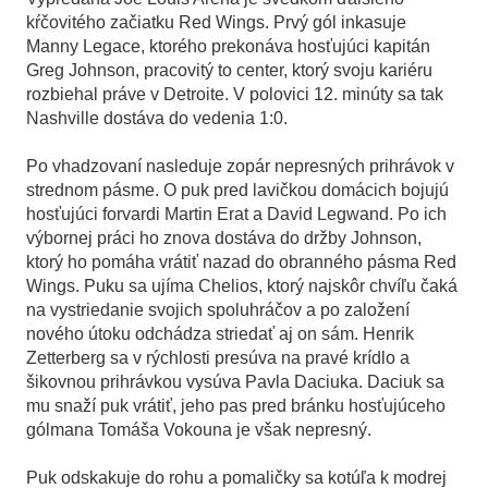
kŕčovitého začiatku Red Wings. Prvý gól inkasuje
Manny Legace, ktorého prekonáva hosťujúci kapitán
Greg Johnson, pracovitý to center, ktorý svoju kariéru
rozbiehal práve v Detroite. V polovici 12. minúty sa tak
Nashville dostáva do vedenia 1:0.
Po vhadzovaní nasleduje zopár nepresných prihrávok v
strednom pásme. O puk pred lavičkou domácich bojujú
hosťujúci forvardi Martin Erat a David Legwand. Po ich
výbornej práci ho znova dostáva do držby Johnson,
ktorý ho pomáha vrátiť nazad do obranného pásma Red
Wings. Puku sa ujíma Chelios, ktorý najskôr chvíľu čaká
na vystriedanie svojich spoluhráčov a po založení
nového útoku odchádza striedať aj on sám. Henrik
Zetterberg sa v rýchlosti presúva na pravé krídlo a
šikovnou prihrávkou vysúva Pavla Daciuka. Daciuk sa
mu snaží puk vrátiť, jeho pas pred bránku hosťujúceho
gólmana Tomáša Vokouna je však nepresný.
Puk odskakuje do rohu a pomaličky sa kotúľa k modrej