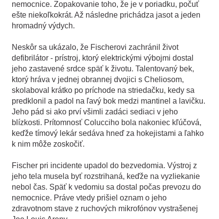
nemocnice. Zopakovanie toho, že je v poriadku, počuť
ešte niekoľkokrát. Až následne prichádza jasot a jeden
hromadný výdych.
Neskôr sa ukázalo, že Fischerovi zachránil život
defibrilátor - prístroj, ktorý elektrickými výbojmi dostal
jeho zastavené srdce späť k životu. Talentovaný bek,
ktorý hráva v jednej obrannej dvojici s Cheliosom,
skolaboval krátko po príchode na striedačku, kedy sa
predklonil a padol na ľavý bok medzi mantinel a lavičku.
Jeho pád si ako prví všimli zadáci sediaci v jeho
blízkosti. Prítomnosť Colucciho bola nakoniec kľúčová,
keďže tímový lekár sedáva hneď za hokejistami a ľahko
k nim môže zoskočiť.
Fischer pri incidente upadol do bezvedomia. Výstroj z
jeho tela musela byť rozstrihaná, keďže na vyzliekanie
nebol čas. Späť k vedomiu sa dostal počas prevozu do
nemocnice. Práve vtedy prišiel oznam o jeho
zdravotnom stave z ruchových mikrofónov vystrašenej