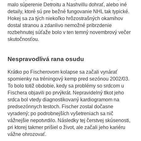
malo súperenie Detroitu a Nashvillu dohrať, alebo iné
detaily, ktoré sú pre bežné fungovanie NHL tak typické.
Hokej sa za tých niekoľko hrôzostrašných okamihov
dostal stranou a zdanlivo nemožné pribrzdenie
rozbehnutej súťaže bolo v ten temný novembrový večer
skutočnosťou.
Nespravodlivá rana osudu
Krátko po Fischerovom kolapse sa začali vynárať
spomienky na tréningový kemp pred sezónou 2002/03.
To bolo totiž obdobie, kedy sa problémy so srdcom u
Fischera objavili po prvýkrát. Nepravidelný tlkot jeho
srdca bol vtedy diagnostikovaný kardiogramom na
predsezónnych testoch. Fischer zostal dočasne
vyradený; po podrobnejších vyšetreniach sa nič
vážnejšie nepotvrdilo. Následky tej čerstvej skúsenosti,
pri ktorej takmer prišiel o život, ale začali jeho kariéru
vážne ohrozovať.