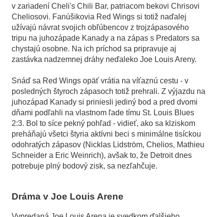
v zariadení Cheli's Chili Bar, patriacom bekovi Chrisovi
Cheliosovi. Fanúšikovia Red Wings si totiž naďalej
užívajú návrat svojich obľúbencov z trojzápasového
tripu na juhozápade Kanady a na zápas s Predators sa
chystajú osobne. Na ich príchod sa pripravuje aj
zastávka nadzemnej dráhy neďaleko Joe Louis Areny.
Snáď sa Red Wings opäť vrátia na víťaznú cestu - v
posledných štyroch zápasoch totiž prehrali. Z výjazdu na
juhozápad Kanady si priniesli jediný bod a pred dvomi
dňami podľahli na vlastnom ľade tímu St. Louis Blues
2:3. Bol to síce pekný pohľad - vidieť, ako sa klziskom
preháňajú všetci štyria aktívni beci s minimálne tisíckou
odohratých zápasov (Nicklas Lidström, Chelios, Mathieu
Schneider a Eric Weinrich), avšak to, že Detroit dnes
potrebuje plný bodový zisk, sa nezľahčuje.
Dráma v Joe Louis Arene
Vypredaná Joe Louis Arena je svedkom ďalšieho