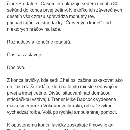
čiare Predators. Časomiera ukazuje sedem minút a 30
sekúnd do konca prvej tretiny. Niekoľko ich záverečných
desatín však zrazu sprevádza mohutný rev,
prichádzajúci zo striedačky "Červených krídel" i od
niektorých hráčov na ľade.
Rozhodcovia konečne reagujú.
Čas sa zastavuje.
Doslova.
Z konca lavičky, kde sedí Chelios, začína uskakovať ako
on, tak i ďalší zadáci, ktorí na tomto mieste sedávajú v
prvej a tretej tretine. Diváci situovaní nad domácou
striedačkou vstávajú. Tréner Mike Babcock vydesene
máva smerom za Vokounovu bránku, odkiaľ zvykne
vychádzať rolba. Volá po rýchlej ambulantnej pomoci.
K opustenému koncu lavičky zoskakuje tímový lekár