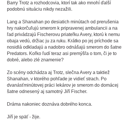
Barry Trotz a rozhodcovia, ktorí tak ako mnohí ďalší
podobnú situáciu nikdy nezažili.
Lang a Shanahan po desiatich minútach od prerušenia
hry nakorčuľujú smerom k pripravenej ambulancii a na
ľad privádzajú Fischerovu priateľku Avery, ktorú k nemu
obaja vedú, držiac ju za ruku. Krátko po jej príchode sa
nosidlá odkladajú a nadobro odnášajú smerom do šatne
Predators. Koľko ľudí teraz asi premýšľa o tom, či je to
dobré, alebo zlé znamenie?
Zo scény odchádza aj Trotz, slečna Avery a taktiež
Shanahan, v ktorého pohľade je vidieť strach. Po
dvanásťminútovej práci lekárov je smerom do domácej
šatne odnesený aj samotný Jiří Fischer.
Dráma nakoniec doznáva dobrého konca.
Jiří je späť - žije.