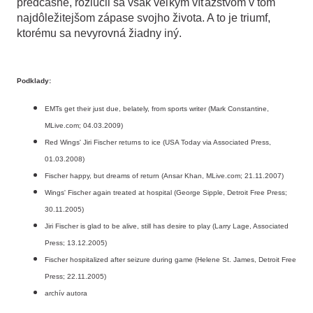
predčasne, rozlúčil sa však veľkým víťazstvom v tom
najdôležitejšom zápase svojho života. A to je triumf,
ktorému sa nevyrovná žiadny iný.
Podklady:
EMTs get their just due, belately, from sports writer (Mark Constantine,
MLive.com; 04.03.2009)
Red Wings' Jiri Fischer returns to ice (USA Today via Associated Press,
01.03.2008)
Fischer happy, but dreams of return (Ansar Khan, MLive.com; 21.11.2007)
Wings' Fischer again treated at hospital (George Sipple, Detroit Free Press;
30.11.2005)
Jiri Fischer is glad to be alive, still has desire to play (Larry Lage, Associated
Press; 13.12.2005)
Fischer hospitalized after seizure during game (Helene St. James, Detroit Free
Press; 22.11.2005)
archív autora