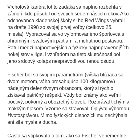
Vrcholová kariéra tohto zadáka sa naplno rozbehla v
zámorí, kde pôsobil od svojich sedemnástich rokov. Ako
odchovanca kladenskej školy si ho Red Wings vybrali
na drafte 1998 zo svojej prvej voľby (celkovo 25.
miesta). Vypracoval sa vo vyformovaného športovca s
ohromnými svalovými partiami a mohutnou postavou.
Patril medzi najpoctivejších a fyzicky najpripravenejších
hokejistov v lige. I vzhľadom na tieto skutočnosti bol
jeho srdcový kolaps nespravodlivou ranou osudu.
Fischer bol so svojimi parametrami (výška blížiaca sa
dvom metrom, váha presahujúca 100 kilogramov)
nádejným defenzívnym obrancom, ktorý si rýchlo
získaval patričný rešpekt. Vždy bol známy ako veľmi
poctivý, pokorný a obozretný človek. Rozprával tichým a
mäkkým hlasom. Vzorne sa stravoval. Oplýval výbornou
životosprávou. Mimo fyzických dispozícií mu nechýbala
ani sila mysle a ducha.
Často sa vtipkovalo o tom, ako sa Fischer vehementne