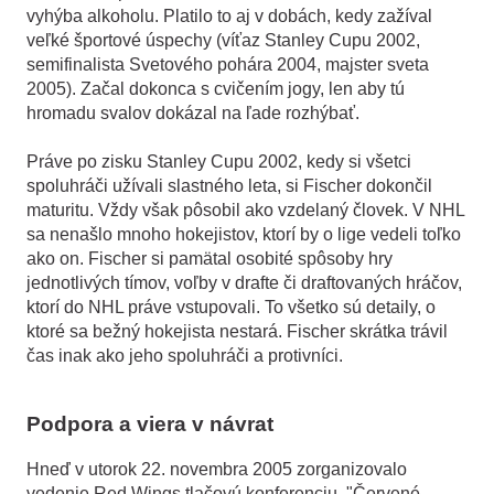
vyhýba alkoholu. Platilo to aj v dobách, kedy zažíval
veľké športové úspechy (víťaz Stanley Cupu 2002,
semifinalista Svetového pohára 2004, majster sveta
2005). Začal dokonca s cvičením jogy, len aby tú
hromadu svalov dokázal na ľade rozhýbať.
Práve po zisku Stanley Cupu 2002, kedy si všetci
spoluhráči užívali slastného leta, si Fischer dokončil
maturitu. Vždy však pôsobil ako vzdelaný človek. V NHL
sa nenašlo mnoho hokejistov, ktorí by o lige vedeli toľko
ako on. Fischer si pamätal osobité spôsoby hry
jednotlivých tímov, voľby v drafte či draftovaných hráčov,
ktorí do NHL práve vstupovali. To všetko sú detaily, o
ktoré sa bežný hokejista nestará. Fischer skrátka trávil
čas inak ako jeho spoluhráči a protivníci.
Podpora a viera v návrat
Hneď v utorok 22. novembra 2005 zorganizovalo
vedenie Red Wings tlačovú konferenciu. "Červené