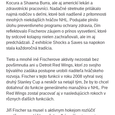
Kocura a Shawna Burra, ale aj americkí lekári a
zdravotnícki pracovníci. Nadačné stretnutie prilákalo
najmä rodičov s deťmi, ktoré boli nadšené z prítomnosti
mnohých niekdajších hráčov NHL. Podujatie plnilo
úlohu preventívneho programu ochrany zdravia, čím
reflektovalo Fischerov záujem o prínos vysvetlení, ktoré
by srdcové kolapsy nielen zachraňovali, ale im aj
predchádzali. Z exhibície Shocks a Saves sa napokon
stala každoročná tradícia.
Tieto a mnohé iné Fischerove aktivity nezostali bez
povšimnutia ani u Detroit Red Wings, ktorí zo svojho
bývalého zadáka postupne urobili riaditeľa hráčskeho
rozvoja. Fischer v tejto funkcii v roku 2008 vyhral svoj
druhý Stanley Cup a neskôr sa netajil tým, že by to chcel
dotiahnuť do funkcie generálneho manažéra v NHL. Pre
Red Wings zostal pracovať aj v nasledujúcich rokoch v
rôznych ďalších funkciách.
Jiří Fischer sa musel s aktívnym hokejom rozlúčiť