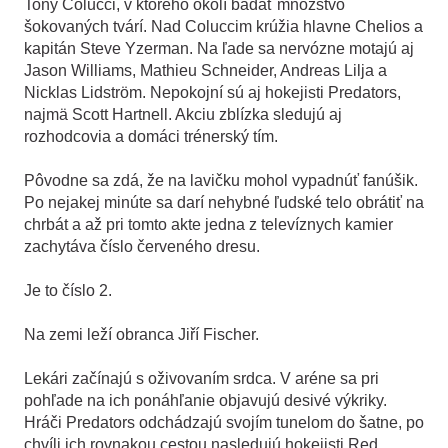
Tony Colucci, v ktorého okolí badať množstvo
šokovaných tvárí. Nad Coluccim krúžia hlavne Chelios a
kapitán Steve Yzerman. Na ľade sa nervózne motajú aj
Jason Williams, Mathieu Schneider, Andreas Lilja a
Nicklas Lidström. Nepokojní sú aj hokejisti Predators,
najmä Scott Hartnell. Akciu zblízka sledujú aj
rozhodcovia a domáci trénerský tím.
Pôvodne sa zdá, že na lavičku mohol vypadnúť fanúšik.
Po nejakej minúte sa darí nehybné ľudské telo obrátiť na
chrbát a až pri tomto akte jedna z televíznych kamier
zachytáva číslo červeného dresu.
Je to číslo 2.
Na zemi leží obranca Jiří Fischer.
Lekári začínajú s oživovaním srdca. V aréne sa pri
pohľade na ich ponáhľanie objavujú desivé výkriky.
Hráči Predators odchádzajú svojím tunelom do šatne, po
chvíli ich rovnakou cestou nasledujú hokejisti Red