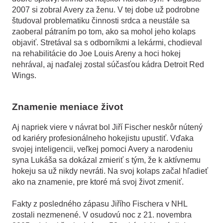
2007 si zobral Avery za ženu. V tej dobe už podrobne
študoval problematiku činnosti srdca a neustále sa
zaoberal pátraním po tom, ako sa mohol jeho kolaps
objaviť. Stretával sa s odborníkmi a lekármi, chodieval
na rehabilitácie do Joe Louis Areny a hoci hokej
nehrával, aj naďalej zostal súčasťou kádra Detroit Red
Wings.
Znamenie meniace život
Aj napriek viere v návrat bol Jiří Fischer neskôr nútený
od kariéry profesionálneho hokejistu upustiť. Vďaka
svojej inteligencii, veľkej pomoci Avery a narodeniu
syna Lukáša sa dokázal zmieriť s tým, že k aktívnemu
hokeju sa už nikdy nevráti. Na svoj kolaps začal hľadieť
ako na znamenie, pre ktoré má svoj život zmeniť.
Fakty z posledného zápasu Jiřího Fischera v NHL
zostali nezmenené. V osudovú noc z 21. novembra