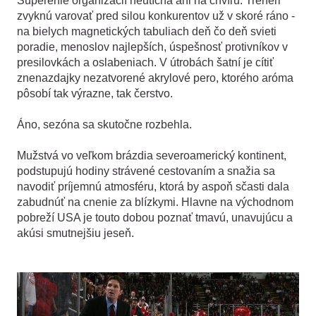
Súperenie organizácií neutícha ani na chvíľu. Tréneri
zvyknú varovať pred silou konkurentov už v skoré ráno -
na bielych magnetických tabuliach deň čo deň svieti
poradie, menoslov najlepších, úspešnosť protivníkov v
presilovkách a oslabeniach. V útrobách šatní je cítiť
znenazdajky nezatvorené akrylové pero, ktorého aróma
pôsobí tak výrazne, tak čerstvo.
Áno, sezóna sa skutočne rozbehla.
Mužstvá vo veľkom brázdia severoamerický kontinent,
podstupujú hodiny strávené cestovaním a snažia sa
navodiť príjemnú atmosféru, ktorá by aspoň sčasti dala
zabudnúť na cnenie za blízkymi. Hlavne na východnom
pobreží USA je touto dobou poznať tmavú, unavujúcu a
akúsi smutnejšiu jeseň.