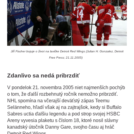
Jiří Fischer bojuje o život na lavičke Detroit Red Wings (Julian H. Gonzalez, Detroit
Free Press; 21.11.2005)
Zdanlivo sa nedá pribrzdiť
V pondelok 21. novembra 2005 niet najmenších pochýb
o tom, že ďalší rozbehnutý ročník nemožno pribrzdiť.
NHL spomína na včerajší deväťstý zápas Teemu
Selänneho, hľadí však aj na zajtrajšok, kedy si Buffalo
Sabres uctia ďalšiu legendu a pod strop svojej HSBC
Areny vyvesia plaketu s číslom 18, ktoré nosil slávny
kanadský útočník Danny Gare, svojho času aj hráč
Detroit Red Wings.