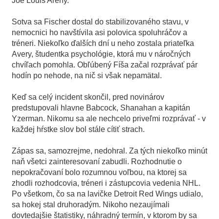
Joe Louis Areny.
Sotva sa Fischer dostal do stabilizovaného stavu, v
nemocnici ho navštívila asi polovica spoluhráčov a
tréneri. Niekoľko ďalších dní u neho zostala priateľka
Avery, študentka psychológie, ktorá mu v náročných
chvíľach pomohla. Obľúbený Fíša začal rozprávať pár
hodín po nehode, na nič si však nepamätal.
Keď sa celý incident skončil, pred novinárov
predstupovali hlavne Babcock, Shanahan a kapitán
Yzerman. Nikomu sa ale nechcelo priveľmi rozprávať - v
každej hŕstke slov bol stále cítiť strach.
Zápas sa, samozrejme, nedohral. Za tých niekoľko minút
naň všetci zainteresovaní zabudli. Rozhodnutie o
nepokračovaní bolo rozumnou voľbou, na ktorej sa
zhodli rozhodcovia, tréneri i zástupcovia vedenia NHL.
Po všetkom, čo sa na lavičke Detroit Red Wings udialo,
sa hokej stal druhoradým. Nikoho nezaujímali
dovtedajšie štatistiky, náhradný termín, v ktorom by sa