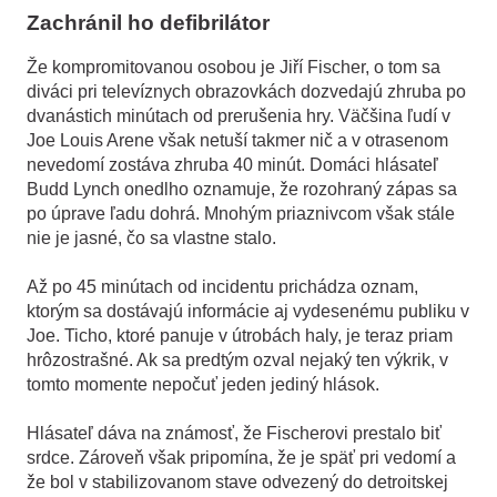
Zachránil ho defibrilátor
Že kompromitovanou osobou je Jiří Fischer, o tom sa
diváci pri televíznych obrazovkách dozvedajú zhruba po
dvanástich minútach od prerušenia hry. Väčšina ľudí v
Joe Louis Arene však netuší takmer nič a v otrasenom
nevedomí zostáva zhruba 40 minút. Domáci hlásateľ
Budd Lynch onedlho oznamuje, že rozohraný zápas sa
po úprave ľadu dohrá. Mnohým priaznivcom však stále
nie je jasné, čo sa vlastne stalo.
Až po 45 minútach od incidentu prichádza oznam,
ktorým sa dostávajú informácie aj vydesenému publiku v
Joe. Ticho, ktoré panuje v útrobách haly, je teraz priam
hrôzostrašné. Ak sa predtým ozval nejaký ten výkrik, v
tomto momente nepočuť jeden jediný hlások.
Hlásateľ dáva na známosť, že Fischerovi prestalo biť
srdce. Zároveň však pripomína, že je späť pri vedomí a
že bol v stabilizovanom stave odvezený do detroitskej