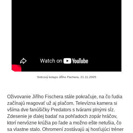
Srdcový kolaps Jiřího Fischera, 21.11.2005
Oživovanie Jiřího Fischera stále pokračuje, na čo ľudia
začínajú reagovať už aj plačom. Televízna kamera si
všíma dve fanúšičky Predators s tvárami plnými sĺz.
Zdesenie je ďalej badať na pohľadoch zopár hráčov,
ktorí nervózne krúžia po ľade a možno ešte netušia, čo
sa vlastne stalo. Ohromení zostávajú aj hosťujúci tréner