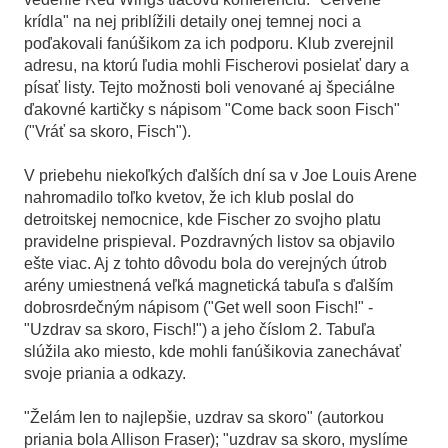
krídla" na nej priblížili detaily onej temnej noci a
poďakovali fanúšikom za ich podporu. Klub zverejnil
adresu, na ktorú ľudia mohli Fischerovi posielať dary a
písať listy. Tejto možnosti boli venované aj špeciálne
ďakovné kartičky s nápisom "Come back soon Fisch"
("Vráť sa skoro, Fisch").
V priebehu niekoľkých ďalších dní sa v Joe Louis Arene
nahromadilo toľko kvetov, že ich klub poslal do
detroitskej nemocnice, kde Fischer zo svojho platu
pravidelne prispieval. Pozdravných listov sa objavilo
ešte viac. Aj z tohto dôvodu bola do verejných útrob
arény umiestnená veľká magnetická tabuľa s ďalším
dobrosrdečným nápisom ("Get well soon Fisch!" -
"Uzdrav sa skoro, Fisch!") a jeho číslom 2. Tabuľa
slúžila ako miesto, kde mohli fanúšikovia zanechávať
svoje priania a odkazy.
"Želám len to najlepšie, uzdrav sa skoro" (autorkou
priania bola Allison Fraser); "uzdrav sa skoro, myslíme