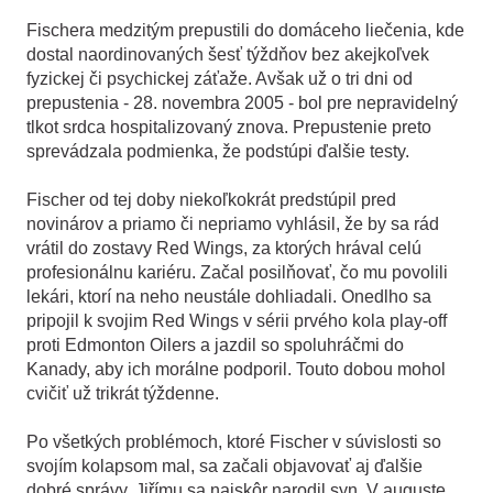
Fischera medzitým prepustili do domáceho liečenia, kde
dostal naordinovaných šesť týždňov bez akejkoľvek
fyzickej či psychickej záťaže. Avšak už o tri dni od
prepustenia - 28. novembra 2005 - bol pre nepravidelný
tlkot srdca hospitalizovaný znova. Prepustenie preto
sprevádzala podmienka, že podstúpi ďalšie testy.
Fischer od tej doby niekoľkokrát predstúpil pred
novinárov a priamo či nepriamo vyhlásil, že by sa rád
vrátil do zostavy Red Wings, za ktorých hrával celú
profesionálnu kariéru. Začal posilňovať, čo mu povolili
lekári, ktorí na neho neustále dohliadali. Onedlho sa
pripojil k svojim Red Wings v sérii prvého kola play-off
proti Edmonton Oilers a jazdil so spoluhráčmi do
Kanady, aby ich morálne podporil. Touto dobou mohol
cvičiť už trikrát týždenne.
Po všetkých problémoch, ktoré Fischer v súvislosti so
svojím kolapsom mal, sa začali objavovať aj ďalšie
dobré správy. Jiřímu sa najskôr narodil syn. V auguste