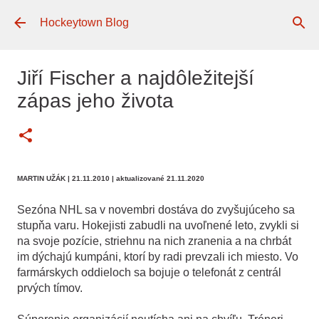
Preskočiť na hlavný obsah
Hockeytown Blog
Jiří Fischer a najdôležitejší
zápas jeho života
MARTIN UŽÁK
| 21.11.2010
| aktualizované 21.11.2020
Sezóna NHL sa v novembri dostáva do zvyšujúceho sa
stupňa varu. Hokejisti zabudli na uvoľnené leto, zvykli si
na svoje pozície, striehnu na nich zranenia a na chrbát
im dýchajú kumpáni, ktorí by radi prevzali ich miesto. Vo
farmárskych oddieloch sa bojuje o telefonát z centrál
prvých tímov.