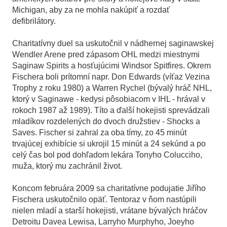
Michigan, aby za ne mohla nakúpiť a rozdať
defibrilátory.
Charitatívny duel sa uskutočnil v nádhernej saginawskej
Wendler Arene pred zápasom OHL medzi miestnymi
Saginaw Spirits a hosťujúcimi Windsor Spitfires. Okrem
Fischera boli prítomní napr. Don Edwards (víťaz Vezina
Trophy z roku 1980) a Warren Rychel (bývalý hráč NHL,
ktorý v Saginawe - kedysi pôsobiacom v IHL - hrával v
rokoch 1987 až 1989). Títo a ďalší hokejisti sprevádzali
mladíkov rozdelených do dvoch družstiev - Shocks a
Saves. Fischer si zahral za oba tímy, zo 45 minút
trvajúcej exhibície si ukrojil 15 minút a 24 sekúnd a po
celý čas bol pod dohľadom lekára Tonyho Colucciho,
muža, ktorý mu zachránil život.
Koncom februára 2009 sa charitatívne podujatie Jiřího
Fischera uskutočnilo opäť. Tentoraz v ňom nastúpili
nielen mladí a starší hokejisti, vrátane bývalých hráčov
Detroitu Davea Lewisa, Larryho Murphyho, Joeyho