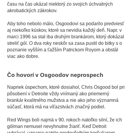
času na čas ukázal niektorý zo svojich úchvatných
akrobatických zákrokov.
Aby toho nebolo málo, Osgoodovi sa podarilo predviesť
aj niekoľko kúskov, ktoré sa nevidia každý deň. Napr. v
marci 1996 sa stal iba druhým brankárom, ktorý dokázal
streliť gól. O dva roky neskôr sa zasa pustil do bitky s o
poznanie vyšším a ťažším Patrickom Royom a obstál
viac ako dobre.
Čo hovorí v Osgoodov neprospech
Napriek úspechom, ktoré dosiahol, Chris Osgood bol pri
pôsobení v Detroite vždy vnímaný ako priemerný
brankár kvalitného mužstva a nie ako jeho významná
súčasť, ktorá má na víťazstvách značný podiel.
Red Wings boli najmä v 90. rokoch natoľko silní, že ich
gólman nemusel nevyhnutne žiariť. Keď Detroit
vyhrával, uznanie patrilo predovšetkým korčuliarom.