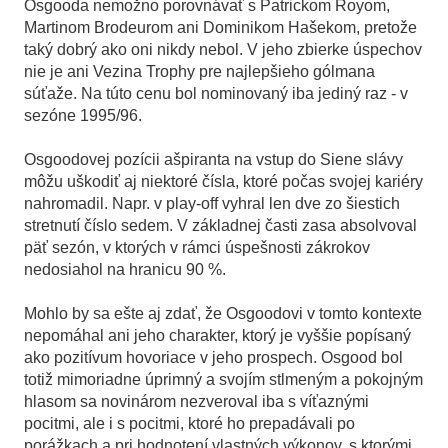
Osgooda nemožno porovnávať s Patrickom Royom,
Martinom Brodeurom ani Dominikom Hašekom, pretože
taký dobrý ako oni nikdy nebol. V jeho zbierke úspechov
nie je ani Vezina Trophy pre najlepšieho gólmana
súťaže. Na túto cenu bol nominovaný iba jediný raz - v
sezóne 1995/96.
Osgoodovej pozícii ašpiranta na vstup do Siene slávy
môžu uškodiť aj niektoré čísla, ktoré počas svojej kariéry
nahromadil. Napr. v play-off vyhral len dve zo šiestich
stretnutí číslo sedem. V základnej časti zasa absolvoval
päť sezón, v ktorých v rámci úspešnosti zákrokov
nedosiahol na hranicu 90 %.
Mohlo by sa ešte aj zdať, že Osgoodovi v tomto kontexte
nepomáhal ani jeho charakter, ktorý je vyššie popísaný
ako pozitívum hovoriace v jeho prospech. Osgood bol
totiž mimoriadne úprimný a svojím stlmeným a pokojným
hlasom sa novinárom nezveroval iba s víťaznými
pocitmi, ale i s pocitmi, ktoré ho prepadávali po
porážkach a pri hodnotení vlastných výkonov, s ktorými