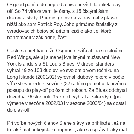
Osgood patrí aj do popredia historických tabuliek play-
off. So 74 víťazstvami je ôsmy, s 15 čistými štítmi
dokonca štvrtý. Priemer gólov na zápas mal v play-off
nižší ako sám Patrick Roy. Jeho primárne štatistiky z
vyraďovacích bojov sú pritom lepšie ako tie, ktoré
nahromadil v základnej časti.
Často sa prehliada, že Osgood nevíťazil iba so silnými
Red Wings, ale aj s menej kvalitnými mužstvami New
York Islanders a St. Louis Blues. V drese Islanders
vyhral 49 zo 103 duelov, vo svojom prvom ročníku na
Long Islande (2001/02) vyrovnal klubový rekord v počte
víťazstiev v jednej sezóne (32) a tímu pomohol k prvému
postupu do play-off po ôsmich rokoch. Za Blues odchytal
dovedna 76 stretnutí, 35 z nich vyhral a zakaždým (po
výmene v sezóne 2002/03 i v sezóne 2003/04) sa dostal
do play-off.
Pri voľbe nových členov Siene slávy sa prihliada tiež na
to, aké mal hokejista schopnosti, ako sa správal, aký mal