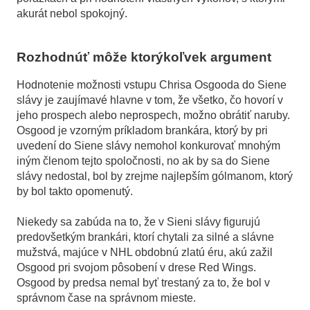
akurát nebol spokojný.
Rozhodnúť môže ktorýkoľvek argument
Hodnotenie možnosti vstupu Chrisa Osgooda do Siene
slávy je zaujímavé hlavne v tom, že všetko, čo hovorí v
jeho prospech alebo neprospech, možno obrátiť naruby.
Osgood je vzorným príkladom brankára, ktorý by pri
uvedení do Siene slávy nemohol konkurovať mnohým
iným členom tejto spoločnosti, no ak by sa do Siene
slávy nedostal, bol by zrejme najlepším gólmanom, ktorý
by bol takto opomenutý.
Niekedy sa zabúda na to, že v Sieni slávy figurujú
predovšetkým brankári, ktorí chytali za silné a slávne
mužstvá, majúce v NHL obdobnú zlatú éru, akú zažil
Osgood pri svojom pôsobení v drese Red Wings.
Osgood by predsa nemal byť trestaný za to, že bol v
správnom čase na správnom mieste.