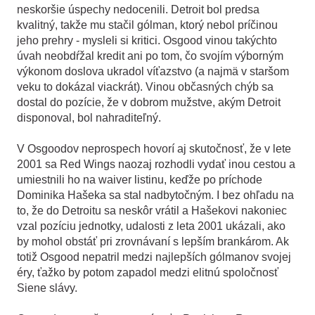
neskoršie úspechy nedocenili. Detroit bol predsa
kvalitný, takže mu stačil gólman, ktorý nebol príčinou
jeho prehry - mysleli si kritici. Osgood vinou takýchto
úvah neobdŕžal kredit ani po tom, čo svojím výborným
výkonom doslova ukradol víťazstvo (a najmä v staršom
veku to dokázal viackrát). Vinou občasných chýb sa
dostal do pozície, že v dobrom mužstve, akým Detroit
disponoval, bol nahraditeľný.
V Osgoodov neprospech hovorí aj skutočnosť, že v lete
2001 sa Red Wings naozaj rozhodli vydať inou cestou a
umiestnili ho na waiver listinu, keďže po príchode
Dominika Hašeka sa stal nadbytočným. I bez ohľadu na
to, že do Detroitu sa neskôr vrátil a Hašekovi nakoniec
vzal pozíciu jednotky, udalosti z leta 2001 ukázali, ako
by mohol obstáť pri zrovnávaní s lepším brankárom. Ak
totiž Osgood nepatril medzi najlepších gólmanov svojej
éry, ťažko by potom zapadol medzi elitnú spoločnosť
Siene slávy.