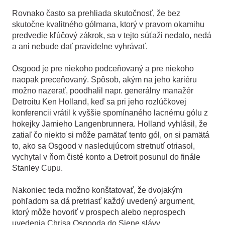
Rovnako často sa prehliada skutočnosť, že bez
skutočne kvalitného gólmana, ktorý v pravom okamihu
predvedie kľúčový zákrok, sa v tejto súťaži nedalo, nedá
a ani nebude dať pravidelne vyhrávať.
Osgood je pre niekoho podceňovaný a pre niekoho
naopak preceňovaný. Spôsob, akým na jeho kariéru
možno nazerať, poodhalil napr. generálny manažér
Detroitu Ken Holland, keď sa pri jeho rozlúčkovej
konferencii vrátil k vyššie spomínaného lacnému gólu z
hokejky Jamieho Langenbrunnera. Holland vyhlásil, že
zatiaľ čo niekto si môže pamätať tento gól, on si pamätá
to, ako sa Osgood v nasledujúcom stretnutí otriasol,
vychytal v ňom čisté konto a Detroit posunul do finále
Stanley Cupu.
Nakoniec teda možno konštatovať, že dvojakým
pohľadom sa dá pretriasť každý uvedený argument,
ktorý môže hovoriť v prospech alebo neprospech
uvedenia Chrisa Osgooda do Siene slávy.