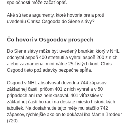
spoločnosti môže začať opäť.
Aké sú teda argumenty, ktoré hovoria pre a proti
uvedeniu Chrisa Osgooda do Siene slávy?
Čo hovorí v Osgoodov prospech
Do Siene slávy môže byť uvedený brankár, ktorý v NHL
odchytal aspoň 400 stretnutí a vyhral aspoň 200 z nich,
alebo zaznamenal minimálne 25 čistých kont. Chris
Osgood tieto požiadavky bezpečne spĺňa.
Osgood v NHL absolvoval dovedna 744 zápasov
základnej časti, pričom 401 z nich vyhral a v 50
prípadoch ani raz neinkasoval. 401 víťazstiev v
základnej časti ho radí na desiate miesto historických
tabuliek. Na dosiahnutie tejto méty mu stačilo 742
zápasov, rýchlejšie ako on to dokázal iba Martin Brodeur
(720).