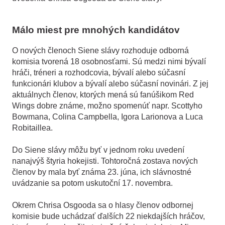
Málo miest pre mnohých kandidátov
O nových členoch Siene slávy rozhoduje odborná
komisia tvorená 18 osobnosťami. Sú medzi nimi bývalí
hráči, tréneri a rozhodcovia, bývalí alebo súčasní
funkcionári klubov a bývalí alebo súčasní novinári. Z jej
aktuálnych členov, ktorých mená sú fanúšikom Red
Wings dobre známe, možno spomenúť napr. Scottyho
Bowmana, Colina Campbella, Igora Larionova a Luca
Robitaillea.
Do Siene slávy môžu byť v jednom roku uvedení
nanajvýš štyria hokejisti. Tohtoročná zostava nových
členov by mala byť známa 23. júna, ich slávnostné
uvádzanie sa potom uskutoční 17. novembra.
Okrem Chrisa Osgooda sa o hlasy členov odbornej
komisie bude uchádzať ďalších 22 niekdajších hráčov,