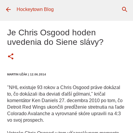
Preskočiť na hlavný obsah
Hockeytown Blog
Je Chris Osgood hoden
uvedenia do Siene slávy?
MARTIN UŽÁK
| 12.06.2014
"NHL existuje 93 rokov a Chris Osgood práve dokázal
to, čo dokázali iba deviati ďalší gólmani," kričal
komentátor Ken Daniels 27. decembra 2010 po tom, čo
Detroit Red Wings ukončili predĺženie stretnutia na ľade
Colorado Avalanche a vyrovnané skóre upravili na 4:3
vo svoj prospech.