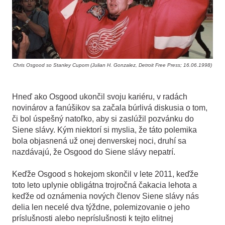
Chris Osgood so Stanley Cupom (Julian H. Gonzalez, Detroit Free Press; 16.06.1998)
Hneď ako Osgood ukončil svoju kariéru, v radách
novinárov a fanúšikov sa začala búrlivá diskusia o tom,
či bol úspešný natoľko, aby si zaslúžil pozvánku do
Siene slávy. Kým niektorí si myslia, že táto polemika
bola objasnená už onej denverskej noci, druhí sa
nazdávajú, že Osgood do Siene slávy nepatrí.
Keďže Osgood s hokejom skončil v lete 2011, keďže
toto leto uplynie obligátna trojročná čakacia lehota a
keďže od oznámenia nových členov Siene slávy nás
delia len necelé dva týždne, polemizovanie o jeho
príslušnosti alebo nepríslušnosti k tejto elitnej