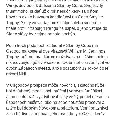
Wings doviedol k ďalšiemu Stanley Cupu. Svoj štvrtý
triumf mohol pridať už o rok neskôr, kedy sa o ňom
hovorilo ako o hlavnom kandidátovi na Conn Smythe
Trophy. Ak by vo vtedajšom šiestom alebo siedmom
finále proti Pittsburgh Penguins uspel, o jeho vstupe do
Siene slávy by zrejme nebolo pochýb.
Popri troch prsteňoch za triumf v Stanley Cupe má
Osgood na konte aj dve víťazstvá William M. Jennings
Trophy, určenej brankárom mužstva s najnižším počtom
inkasovaných gólov v sezóne. Okrem toho si zachytal vo
dvoch Zápasoch hviezd, a to s odstupom 12 rokov, čo je
rekord NHL.
V Osgoodov prospech môže hovoriť aj skutočnosť, že
bol obľúbený medzi spoluhráčmi i vernými fanúšikmi.
Jeho spoluhráči vyzdvihovali, aký veľký podiel niesol na
úspechoch mužstva, ako na sebe neustále pracoval a
akým bol dobrým človekom a priateľom. Verní priaznivci
zasa búrlivo skandovali jeho pseudonym Ozzie, keď z