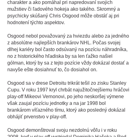
charakter a ako pomáhal pri napredovaní svojich
mužstiev či ľadového hokeja ako takého. Skromný a
psychicky skúšaný Chris Osgood môže obstáť aj pri
hodnotení týchto aspektov.
Osgood nebol považovaný za hviezdu alebo za jedného
z absolútne najlepších brankárov NHL. Počas svojej
dlhej kariéry bol často odsúvaný na pozíciu náhradníka,
no z historického hľadiska by sa len ťažko našiel
gólman, ktorý by sa z tejto pozície vždy dokázal dostať a
navyše ešte dosiahnuť to, čo dosiahol on.
Osgood sa v drese Detroitu trikrát tešil zo zisku Stanley
Cupu. V roku 1997 kryl chrbát najužitočnejšiemu hráčovi
play-off Mikeovi Vernonovi, po jeho neskoršej výmene
však zaujal pozíciu jednotky a na jar 1998 bol
brankárom víťazného tímu, ktorý ako posledný dokázal
obhájiť prvenstvo v play-off.
Osgood demonštroval svoju nezdolnú vôľu i v roku
2008, keď v play-off vystriedal Dominika Hašeka a Red