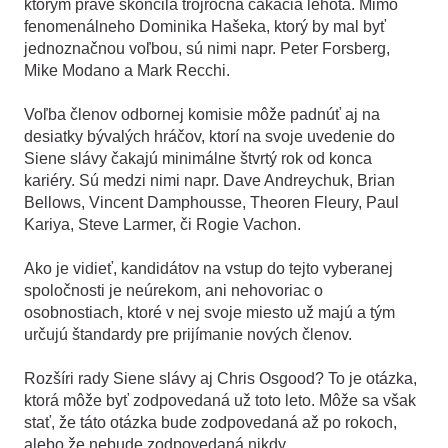
ktorým práve skončila trojročná čakacia lehota. Mimo
fenomenálneho Dominika Hašeka, ktorý by mal byť
jednoznačnou voľbou, sú nimi napr. Peter Forsberg,
Mike Modano a Mark Recchi.
Voľba členov odbornej komisie môže padnúť aj na
desiatky bývalých hráčov, ktorí na svoje uvedenie do
Siene slávy čakajú minimálne štvrtý rok od konca
kariéry. Sú medzi nimi napr. Dave Andreychuk, Brian
Bellows, Vincent Damphousse, Theoren Fleury, Paul
Kariya, Steve Larmer, či Rogie Vachon.
Ako je vidieť, kandidátov na vstup do tejto vyberanej
spoločnosti je neúrekom, ani nehovoriac o
osobnostiach, ktoré v nej svoje miesto už majú a tým
určujú štandardy pre prijímanie nových členov.
Rozšíri rady Siene slávy aj Chris Osgood? To je otázka,
ktorá môže byť zodpovedaná už toto leto. Môže sa však
stať, že táto otázka bude zodpovedaná až po rokoch,
alebo že nebude zodpovedaná nikdy.