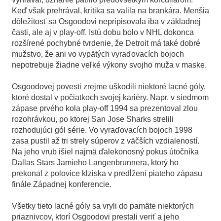
Keď však prehrával, kritika sa valila na brankára. Menšia
dôležitosť sa Osgoodovi nepripisovala iba v základnej
časti, ale aj v play-off. Istú dobu bolo v NHL dokonca
rozšírené pochybné tvrdenie, že Detroit má také dobré
mužstvo, že ani vo vypätých vyraďovacích bojoch
nepotrebuje žiadne veľké výkony svojho muža v maske.
Osgoodovej povesti zrejme uškodili niektoré lacné góly,
ktoré dostal v počiatkoch svojej kariéry. Napr. v siedmom
zápase prvého kola play-off 1994 sa prezentoval zlou
rozohrávkou, po ktorej San Jose Sharks strelili
rozhodujúci gól série. Vo vyraďovacích bojoch 1998
zasa pustil až tri strely súperov z väčších vzdialeností.
Na jeho vrub išiel najmä ďalekonosný pokus útočníka
Dallas Stars Jamieho Langenbrunnera, ktorý ho
prekonal z polovice klziska v predĺžení piateho zápasu
finále Západnej konferencie.
Všetky tieto lacné góly sa vryli do pamäte niektorých
priaznivcov, ktorí Osgoodovi prestali veriť a jeho