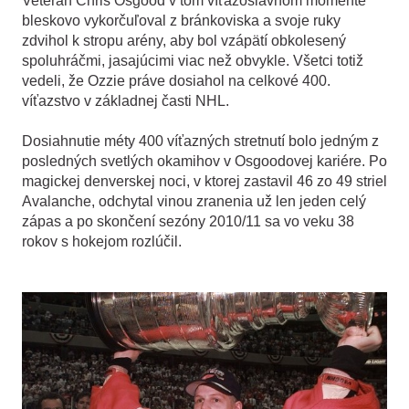
Veterán Chris Osgood v tom víťazoslávnom momente
bleskovo vykorčuľoval z bránkoviska a svoje ruky
zdvihol k stropu arény, aby bol vzápätí obkolesený
spoluhráčmi, jasajúcimi viac než obvykle. Všetci totiž
vedeli, že Ozzie práve dosiahol na celkové 400.
víťazstvo v základnej časti NHL.
Dosiahnutie méty 400 víťazných stretnutí bolo jedným z
posledných svetlých okamihov v Osgoodovej kariére. Po
magickej denverskej noci, v ktorej zastavil 46 zo 49 striel
Avalanche, odchytal vinou zranenia už len jeden celý
zápas a po skončení sezóny 2010/11 sa vo veku 38
rokov s hokejom rozlúčil.