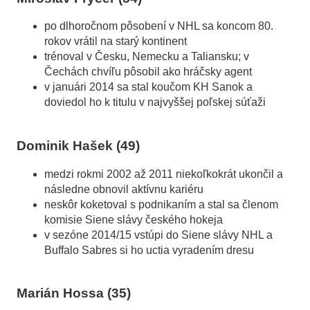
po dlhoročnom pôsobení v NHL sa koncom 80.
rokov vrátil na starý kontinent
trénoval v Česku, Nemecku a Taliansku; v
Čechách chvíľu pôsobil ako hráčsky agent
v januári 2014 sa stal koučom KH Sanok a
doviedol ho k titulu v najvyššej poľskej súťaži
Dominik Hašek (49)
medzi rokmi 2002 až 2011 niekoľkokrát ukončil a
následne obnovil aktívnu kariéru
neskôr koketoval s podnikaním a stal sa členom
komisie Siene slávy českého hokeja
v sezóne 2014/15 vstúpi do Siene slávy NHL a
Buffalo Sabres si ho uctia vyradením dresu
Marián Hossa (35)