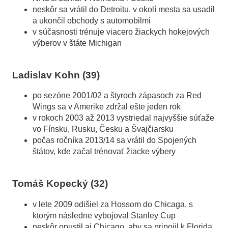
neskôr sa vrátil do Detroitu, v okolí mesta sa usadil
a ukončil obchody s automobilmi
v súčasnosti trénuje viacero žiackych hokejových
výberov v štáte Michigan
Ladislav Kohn (39)
po sezóne 2001/02 a štyroch zápasoch za Red
Wings sa v Amerike zdržal ešte jeden rok
v rokoch 2003 až 2013 vystriedal najvyššie súťaže
vo Fínsku, Rusku, Česku a Švajčiarsku
počas ročníka 2013/14 sa vrátil do Spojených
štátov, kde začal trénovať žiacke výbery
Tomáš Kopecký (32)
v lete 2009 odišiel za Hossom do Chicaga, s
ktorým následne vybojoval Stanley Cup
neskôr opustil aj Chicago, aby sa pripojil k Florida