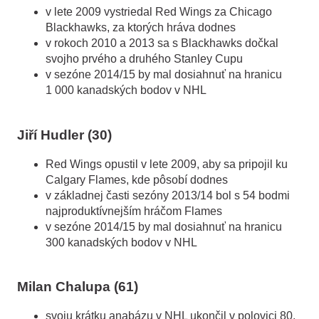
v lete 2009 vystriedal Red Wings za Chicago
Blackhawks, za ktorých hráva dodnes
v rokoch 2010 a 2013 sa s Blackhawks dočkal
svojho prvého a druhého Stanley Cupu
v sezóne 2014/15 by mal dosiahnuť na hranicu
1
.
000 kanadských bodov v NHL
Jiří Hudler (30)
Red Wings opustil v lete 2009, aby sa pripojil ku
Calgary Flames, kde pôsobí dodnes
v základnej časti sezóny 2013/14 bol s 54 bodmi
najproduktívnejším hráčom Flames
v sezóne 2014/15 by mal dosiahnuť na hranicu
300 kanadských bodov v NHL
Milan Chalupa (61)
svoju krátku anabázu v NHL ukončil v polovici 80.