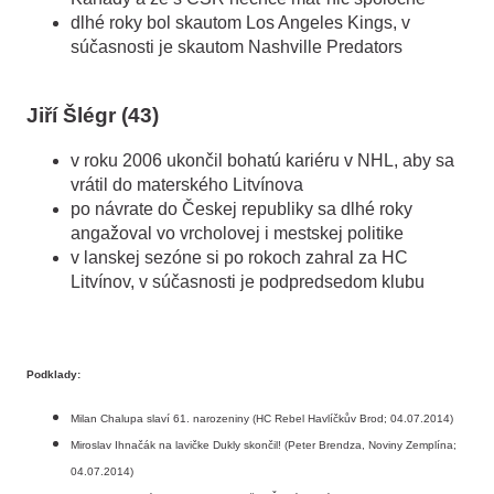
dlhé roky bol skautom Los Angeles Kings, v
súčasnosti je skautom Nashville Predators
Jiří Šlégr (43)
v roku 2006 ukončil bohatú kariéru v NHL, aby sa
vrátil do materského Litvínova
po návrate do Českej republiky sa dlhé roky
angažoval vo vrcholovej i mestskej politike
v lanskej sezóne si po rokoch zahral za HC
Litvínov, v súčasnosti je podpredsedom klubu
Podklady:
Milan Chalupa slaví 61. narozeniny (HC Rebel Havlíčkův Brod; 04.07.2014)
Miroslav Ihnačák na lavičke Dukly skončil! (Peter Brendza, Noviny Zemplína;
04.07.2014)