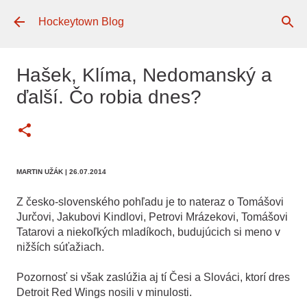
Preskočiť na hlavný obsah
Hockeytown Blog
Hašek, Klíma, Nedomanský a
ďalší. Čo robia dnes?
MARTIN UŽÁK
| 26.07.2014
Z česko-slovenského pohľadu je to nateraz o Tomášovi
Jurčovi, Jakubovi Kindlovi, Petrovi Mrázekovi, Tomášovi
Tatarovi a niekoľkých mladíkoch, budujúcich si meno v
nižších súťažiach.
Pozornosť si však zaslúžia aj tí Česi a Slováci, ktorí dres
Detroit Red Wings nosili v minulosti.