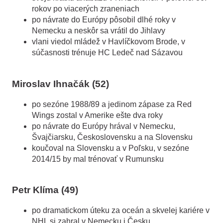
rokov po viacerých zraneniach
po návrate do Európy pôsobil dlhé roky v
Nemecku a neskôr sa vrátil do Jihlavy
vlani viedol mládež v Havlíčkovom Brode, v
súčasnosti trénuje HC Ledeč nad Sázavou
Miroslav Ihnačák (52)
po sezóne 1988/89 a jedinom zápase za Red
Wings zostal v Amerike ešte dva roky
po návrate do Európy hrával v Nemecku,
Švajčiarsku, Československu a na Slovensku
koučoval na Slovensku a v Poľsku, v sezóne
2014/15 by mal trénovať v Rumunsku
Petr Klíma (49)
po dramatickom úteku za oceán a skvelej kariére v
NHL si zahral v Nemecku i Česku