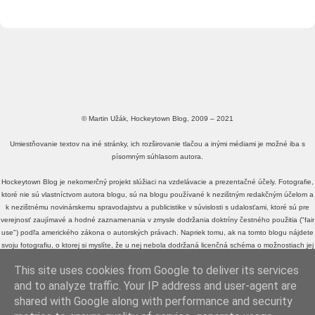
© Martin Užák, Hockeytown Blog, 2009 – 2021
Umiestňovanie textov na iné stránky, ich rozširovanie tlačou a inými médiami je možné iba s
písomným súhlasom autora.
Hockeytown Blog je nekomerčný projekt slúžiaci na vzdelávacie a prezentačné účely. Fotografie,
ktoré nie sú vlastníctvom autora blogu, sú na blogu používané k nezištným redakčným účelom a
k nezištnému novinárskemu spravodajstvu a publicistike v súvislosti s udalosťami, ktoré sú pre
verejnosť zaujímavé a hodné zaznamenania v zmysle dodržania doktríny čestného použitia ("fair
use") podľa amerického zákona o autorských právach. Napriek tomu, ak na tomto blogu nájdete
svoju fotografiu, o ktorej si myslíte, že u nej nebola dodržaná licenčná schéma o možnostiach jej
voľného zdieľania a využívania, alebo fotografiu, o ktorej si myslíte, že je v rozpore s doktrínou
This site uses cookies from Google to deliver its services
čestného použitia ("fair use") podľa amerického zákona o autorských právach, a neželáte si, aby
sa na tomto blogu ďalej zobrazovala,
kontaktujte ma
, prosím.
and to analyze traffic. Your IP address and user-agent are
shared with Google along with performance and security