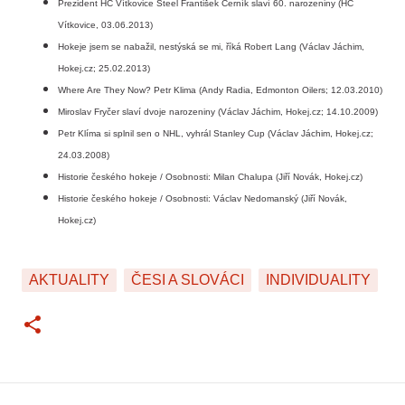
Prezident HC Vítkovice Steel František Černík slaví 60. narozeniny (HC
Vítkovice, 03.06.2013)
Hokeje jsem se nabažil, nestýská se mi, říká Robert Lang (Václav Jáchim,
Hokej.cz; 25.02.2013)
Where Are They Now? Petr Klima (Andy Radia, Edmonton Oilers; 12.03.2010)
Miroslav Fryčer slaví dvoje narozeniny (Václav Jáchim, Hokej.cz; 14.10.2009)
Petr Klíma si splnil sen o NHL, vyhrál Stanley Cup (Václav Jáchim, Hokej.cz;
24.03.2008)
Historie českého hokeje / Osobnosti: Milan Chalupa (Jiří Novák, Hokej.cz)
Historie českého hokeje / Osobnosti: Václav Nedomanský (Jiří Novák,
Hokej.cz)
AKTUALITY
ČESI A SLOVÁCI
INDIVIDUALITY