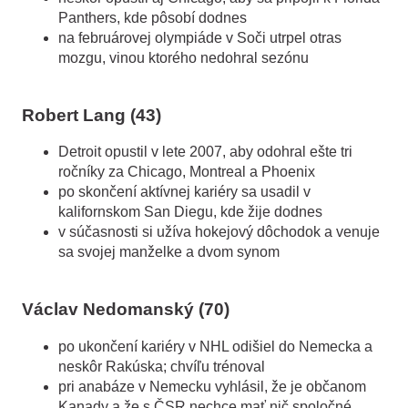
Panthers, kde pôsobí dodnes
na februárovej olympiáde v Soči utrpel otras
mozgu, vinou ktorého nedohral sezónu
Robert Lang (43)
Detroit opustil v lete 2007, aby odohral ešte tri
ročníky za Chicago, Montreal a Phoenix
po skončení aktívnej kariéry sa usadil v
kalifornskom San Diegu, kde žije dodnes
v súčasnosti si užíva hokejový dôchodok a venuje
sa svojej manželke a dvom synom
Václav Nedomanský (70)
po ukončení kariéry v NHL odišiel do Nemecka a
neskôr Rakúska; chvíľu trénoval
pri anabáze v Nemecku vyhlásil, že je občanom
Kanady a že s ČSR nechce mať nič spoločné