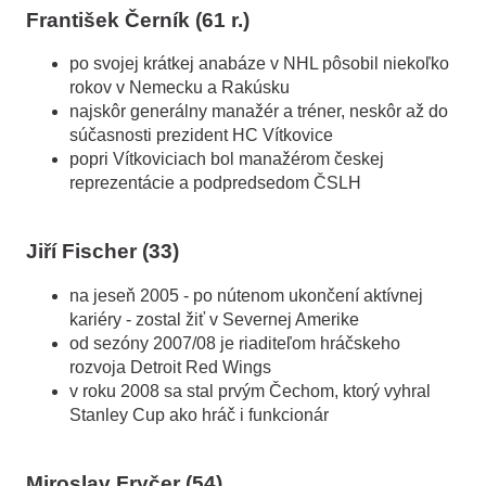
František Černík (61 r.)
po svojej krátkej anabáze v NHL pôsobil niekoľko
rokov v Nemecku a Rakúsku
najskôr generálny manažér a tréner, neskôr až do
súčasnosti prezident HC Vítkovice
popri Vítkoviciach bol manažérom českej
reprezentácie a podpredsedom ČSLH
Jiří Fischer (33)
na jeseň 2005 - po nútenom ukončení aktívnej
kariéry - zostal žiť v Severnej Amerike
od sezóny 2007/08 je riaditeľom hráčskeho
rozvoja Detroit Red Wings
v roku 2008 sa stal prvým Čechom, ktorý vyhral
Stanley Cup ako hráč i funkcionár
Miroslav Fryčer (54)