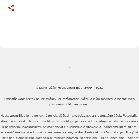
© Martin Užák, Hockeytown Blog, 2009 – 2021
Umiestňovanie textov na iné stránky, ich rozširovanie tlačou a inými médiami je možné iba s
písomným súhlasom autora.
Hockeytown Blog je nekomerčný projekt slúžiaci na vzdelávacie a prezentačné účely. Fotografie,
ktoré nie sú vlastníctvom autora blogu, sú na blogu používané k nezištným redakčným účelom a
k nezištnému novinárskemu spravodajstvu a publicistike v súvislosti s udalosťami, ktoré sú pre
verejnosť zaujímavé a hodné zaznamenania v zmysle dodržania doktríny čestného použitia ("fair
use") podľa amerického zákona o autorských právach. Napriek tomu, ak na tomto blogu nájdete