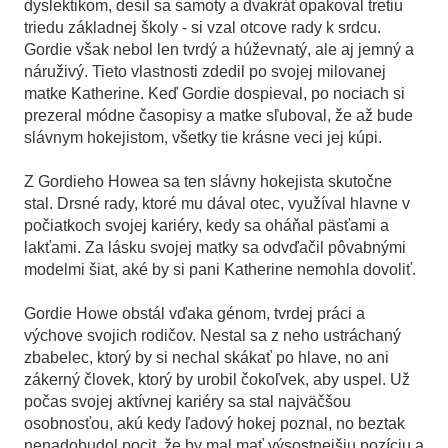
dyslektikom, desil sa samoty a dvakrát opakoval tretiu
triedu základnej školy - si vzal otcove rady k srdcu.
Gordie však nebol len tvrdý a húževnatý, ale aj jemný a
náruživý. Tieto vlastnosti zdedil po svojej milovanej
matke Katherine. Keď Gordie dospieval, po nociach si
prezeral módne časopisy a matke sľuboval, že až bude
slávnym hokejistom, všetky tie krásne veci jej kúpi.
Z Gordieho Howea sa ten slávny hokejista skutočne
stal. Drsné rady, ktoré mu dával otec, využíval hlavne v
počiatkoch svojej kariéry, kedy sa oháňal päsťami a
lakťami. Za lásku svojej matky sa odvďačil pôvabnými
modelmi šiat, aké by si pani Katherine nemohla dovoliť.
Gordie Howe obstál vďaka génom, tvrdej práci a
výchove svojich rodičov. Nestal sa z neho ustráchaný
zbabelec, ktorý by si nechal skákať po hlave, no ani
zákerný človek, ktorý by urobil čokoľvek, aby uspel. Už
počas svojej aktívnej kariéry sa stal najväčšou
osobnosťou, akú kedy ľadový hokej poznal, no beztak
nenadobudol pocit, že by mal mať výsostnejšiu pozíciu a