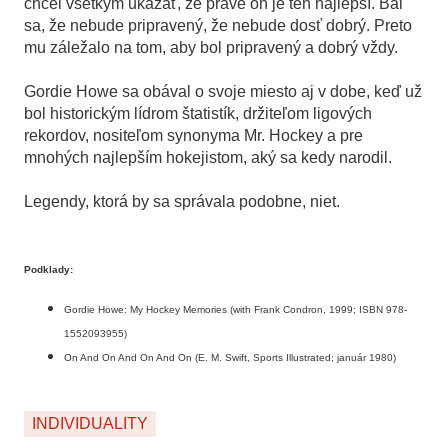
chcel všetkým ukázať, že práve on je ten najlepší. Bál
sa, že nebude pripravený, že nebude dosť dobrý. Preto
mu záležalo na tom, aby bol pripravený a dobrý vždy.
Gordie Howe sa obával o svoje miesto aj v dobe, keď už
bol historickým lídrom štatistík, držiteľom ligových
rekordov, nositeľom synonyma Mr. Hockey a pre
mnohých najlepším hokejistom, aký sa kedy narodil.
Legendy, ktorá by sa správala podobne, niet.
Podklady:
Gordie Howe: My Hockey Memories (with Frank Condron, 1999; ISBN 978-
1552093955)
On And On And On And On (E. M. Swift, Sports Illustrated; január 1980)
INDIVIDUALITY