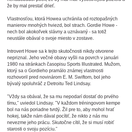
že by mal prestať drieť.
Vlastnosťou, ktorá Howea uchránila od roztopašných
manierov mnohých hviezd, bol strach. Gordie Howe -
nech bol akokoľvek slávny a uznávaný - sa totiž
neustále obával o svoje miesto v zostave.
Introvert Howe sa k tejto skutočnosti nikdy otvorene
nepriznal. Jeho večné obavy vyšli na povrch v januári
1980 na stránkach časopisu Sports Illustrated. Mužom,
ktorý sa o Gordieho pramálo známej vlastnosti
rozhovoril pred novinárom E. M. Swiftom, bol jeho
bývalý spoluhráč z Detroitu Ted Lindsay.
"Vždy sa obával, že sa mu nepodarí dostať do prvého
tímu," uviedol Lindsay. "V každom tréningovom kempe
bol na nás poriadne tvrdý. Žil pre to, aby mohol hrať
hokej, takže nám dával pocítiť, že nikto z nás mu
nevezme jeho prácu. Skutočne cítil, že si musí robiť
starosti o svoju pozíciu."