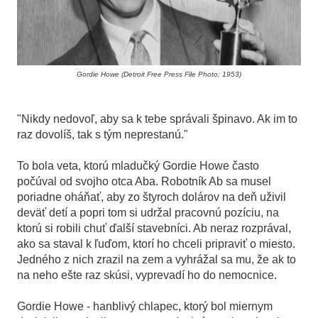
Gordie Howe (Detroit Free Press File Photo; 1953)
"Nikdy nedovoľ, aby sa k tebe správali špinavo. Ak im to
raz dovolíš, tak s tým neprestanú."
To bola veta, ktorú mladučký Gordie Howe často
počúval od svojho otca Aba. Robotník Ab sa musel
poriadne oháňať, aby zo štyroch dolárov na deň uživil
deväť detí a popri tom si udržal pracovnú pozíciu, na
ktorú si robili chuť ďalší stavebníci. Ab neraz rozprával,
ako sa staval k ľuďom, ktorí ho chceli pripraviť o miesto.
Jedného z nich zrazil na zem a vyhrážal sa mu, že ak to
na neho ešte raz skúsi, vyprevadí ho do nemocnice.
Gordie Howe - hanblivý chlapec, ktorý bol miernym