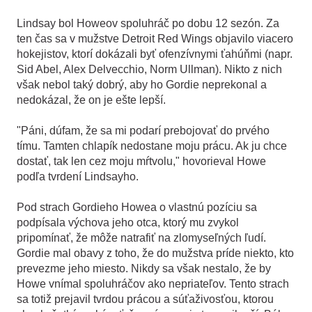
Lindsay bol Howeov spoluhráč po dobu 12 sezón. Za
ten čas sa v mužstve Detroit Red Wings objavilo viacero
hokejistov, ktorí dokázali byť ofenzívnymi ťahúňmi (napr.
Sid Abel, Alex Delvecchio, Norm Ullman). Nikto z nich
však nebol taký dobrý, aby ho Gordie neprekonal a
nedokázal, že on je ešte lepší.
"Páni, dúfam, že sa mi podarí prebojovať do prvého
tímu. Tamten chlapík nedostane moju prácu. Ak ju chce
dostať, tak len cez moju mŕtvolu," hovorieval Howe
podľa tvrdení Lindsayho.
Pod strach Gordieho Howea o vlastnú pozíciu sa
podpísala výchova jeho otca, ktorý mu zvykol
pripomínať, že môže natrafiť na zlomyseľných ľudí.
Gordie mal obavy z toho, že do mužstva príde niekto, kto
prevezme jeho miesto. Nikdy sa však nestalo, že by
Howe vnímal spoluhráčov ako nepriateľov. Tento strach
sa totiž prejavil tvrdou prácou a súťaživosťou, ktorou